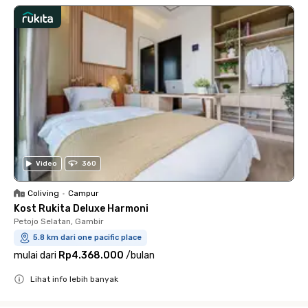
Video
360
Coliving
•
Campur
Kost Rukita Deluxe Harmoni
Petojo Selatan, Gambir
5.8 km dari one pacific place
mulai dari
Rp4.368.000
/
bulan
Lihat info lebih banyak
Close