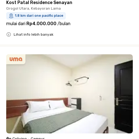
Kost Patal Residence Senayan
Grogol Utara, Kebayoran Lama
1.8 km dari one pacific place
mulai dari
Rp4.000.000
/
bulan
Lihat info lebih banyak
Close
Coliving
•
Campur