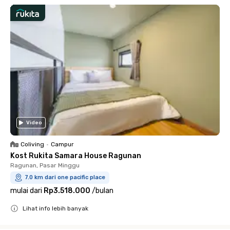
Video
Coliving
•
Campur
Kost Rukita Samara House Ragunan
Ragunan, Pasar Minggu
7.0 km dari one pacific place
mulai dari
Rp3.518.000
/
bulan
Lihat info lebih banyak
Close