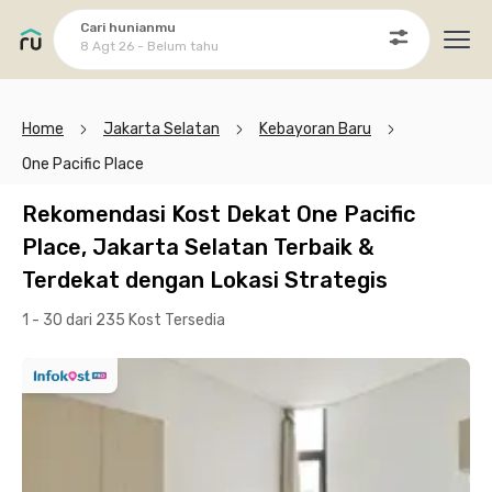
Cari hunianmu
8 Agt 26 - Belum tahu
Ope
Home
Jakarta Selatan
Kebayoran Baru
One Pacific Place
Rekomendasi Kost Dekat One Pacific
Place, Jakarta Selatan Terbaik &
Terdekat dengan Lokasi Strategis
1 - 30 dari 235 Kost
Tersedia