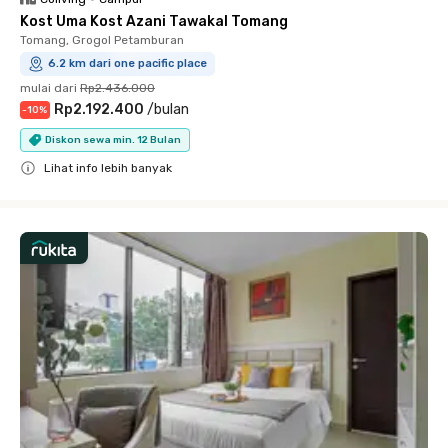
Kost Uma Kost Azani Tawakal Tomang
Tomang, Grogol Petamburan
6.2 km dari one pacific place
mulai dari
Rp2.436.000
Rp2.192.400
/
bulan
-
10
%
Diskon sewa min. 12 Bulan
Lihat info lebih banyak
Close