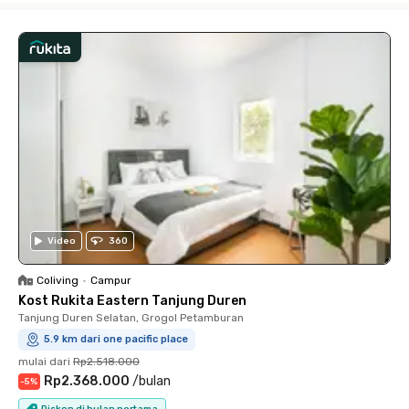
Video
360
Coliving
•
Campur
Kost Rukita Eastern Tanjung Duren
Tanjung Duren Selatan, Grogol Petamburan
5.9 km dari one pacific place
mulai dari
Rp2.518.000
Rp2.368.000
/
bulan
-
5
%
Diskon di bulan pertama