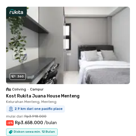
360
Coliving
•
Campur
Kost Rukita Juana House Menteng
Kelurahan Menteng, Menteng
2.9 km dari one pacific place
mulai dari
Rp3.918.000
Rp3.658.000
/
bulan
-
6
%
Diskon sewa min. 12 Bulan