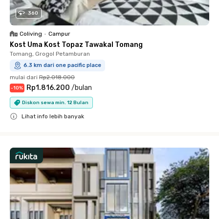
360
Coliving
•
Campur
Kost Uma Kost Topaz Tawakal Tomang
Tomang, Grogol Petamburan
6.3 km dari one pacific place
mulai dari
Rp2.018.000
Rp1.816.200
/
bulan
-
10
%
Diskon sewa min. 12 Bulan
Lihat info lebih banyak
Close