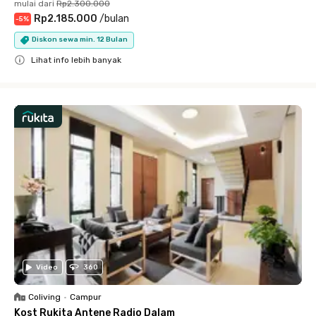
mulai dari
Rp2.300.000
Rp2.185.000
/
bulan
-
5
%
Diskon sewa min. 12 Bulan
Lihat info lebih banyak
Close
Video
360
Coliving
•
Campur
Kost Rukita Antene Radio Dalam