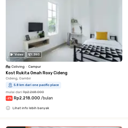
Video
360
Coliving
•
Campur
Kost Rukita Omah Roxy Cideng
Cideng, Gambir
5.8 km dari one pacific place
mulai dari
Rp2.268.000
Rp2.218.000
/
bulan
-
2
%
Lihat info lebih banyak
Close