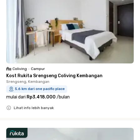
Coliving
•
Campur
Kost Rukita Srengseng Coliving Kembangan
Srengseng, Kembangan
5.6 km dari one pacific place
mulai dari
Rp3.418.000
/
bulan
Lihat info lebih banyak
Close