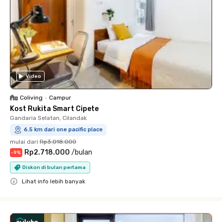
Video
Coliving
•
Campur
Kost Rukita Smart Cipete
Gandaria Selatan, Cilandak
6.5 km dari one pacific place
mulai dari
Rp3.018.000
Rp2.718.000
/
bulan
-
9
%
Diskon di bulan pertama
Lihat info lebih banyak
Close