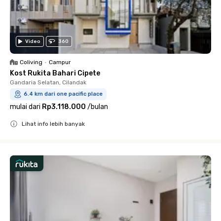
Video
360
Coliving
•
Campur
Kost Rukita Bahari Cipete
Gandaria Selatan, Cilandak
6.4 km dari one pacific place
mulai dari
Rp3.118.000
/
bulan
Lihat info lebih banyak
Close