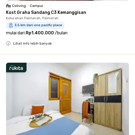
Coliving
•
Campur
Kost Graha Sandang C3 Kemanggisan
Kelurahan Palmerah, Palmerah
3.5 km dari one pacific place
mulai dari
Rp1.400.000
/
bulan
Lihat info lebih banyak
Close