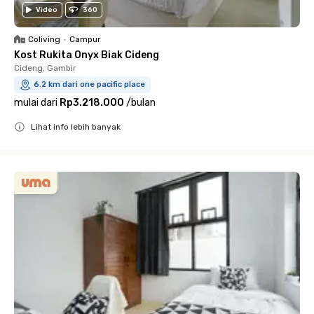
Video
360
Coliving
•
Campur
Kost Rukita Onyx Biak Cideng
Cideng, Gambir
6.2 km dari one pacific place
mulai dari
Rp3.218.000
/
bulan
Lihat info lebih banyak
Close