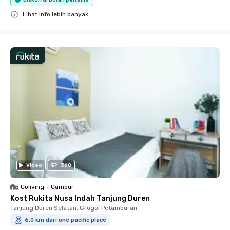
Lihat info lebih banyak
Close
Video
360
Coliving
•
Campur
Kost Rukita Nusa Indah Tanjung Duren
Tanjung Duren Selatan, Grogol Petamburan
6.0 km dari one pacific place