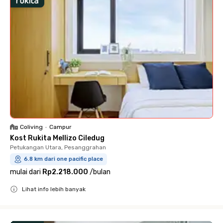
Coliving
•
Campur
Kost Rukita Mellizo Ciledug
Petukangan Utara, Pesanggrahan
6.8 km dari one pacific place
mulai dari
Rp2.218.000
/
bulan
Lihat info lebih banyak
Close