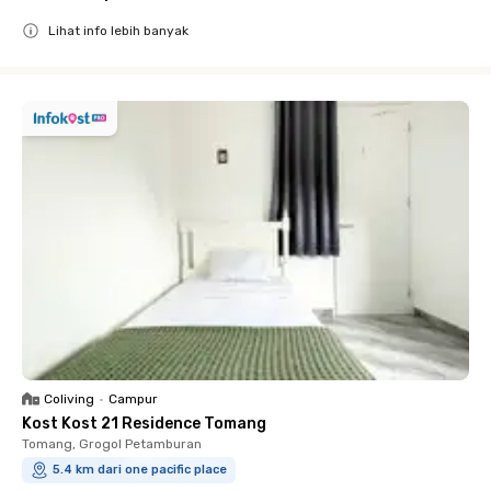
Lihat info lebih banyak
Close
Coliving
•
Campur
Kost Kost 21 Residence Tomang
Tomang, Grogol Petamburan
5.4 km dari one pacific place