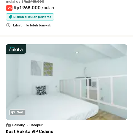
mulai dari
Rp2.118.000
Rp1.968.000
/
bulan
-
7
%
Diskon di bulan pertama
Lihat info lebih banyak
Close
360
Coliving
•
Campur
Kost Rukita VIP Cideng