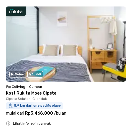
Video
360
Coliving
•
Campur
Kost Rukita Moes Cipete
Cipete Selatan, Cilandak
5.9 km dari one pacific place
mulai dari
Rp3.468.000
/
bulan
Lihat info lebih banyak
Close