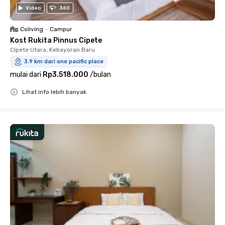
Video
360
Coliving
•
Campur
Kost Rukita Pinnus Cipete
Cipete Utara, Kebayoran Baru
3.9 km dari one pacific place
mulai dari
Rp3.518.000
/
bulan
Lihat info lebih banyak
Close