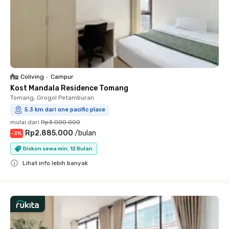
Coliving
•
Campur
Kost Mandala Residence Tomang
Tomang, Grogol Petamburan
5.3 km dari one pacific place
mulai dari
Rp3.000.000
Rp2.885.000
/
bulan
-
3
%
Diskon sewa min. 12 Bulan
Lihat info lebih banyak
Close