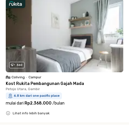
360
Coliving
•
Campur
Kost Rukita Pembangunan Gajah Mada
Petojo Utara, Gambir
6.8 km dari one pacific place
mulai dari
Rp2.368.000
/
bulan
Lihat info lebih banyak
Close