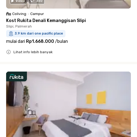
Video
360
Coliving
•
Campur
Kost Rukita Denali Kemanggisan Slipi
Slipi, Palmerah
3.9 km dari one pacific place
mulai dari
Rp1.668.000
/
bulan
Lihat info lebih banyak
Close