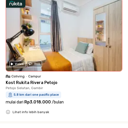
Video
360
Coliving
•
Campur
Kost Rukita Rivera Petojo
Petojo Selatan, Gambir
5.8 km dari one pacific place
mulai dari
Rp3.018.000
/
bulan
Lihat info lebih banyak
Close