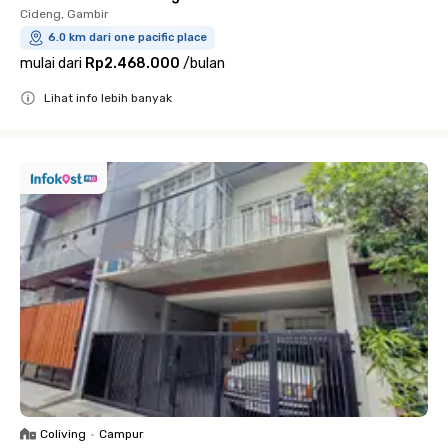
Cideng, Gambir
6.0 km dari one pacific place
mulai dari
Rp2.468.000
/
bulan
Lihat info lebih banyak
Close
Coliving
•
Campur