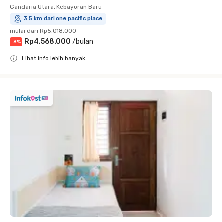
Gandaria Utara, Kebayoran Baru
3.5 km dari one pacific place
mulai dari
Rp5.018.000
Rp4.568.000
/
bulan
-
8
%
Lihat info lebih banyak
Close