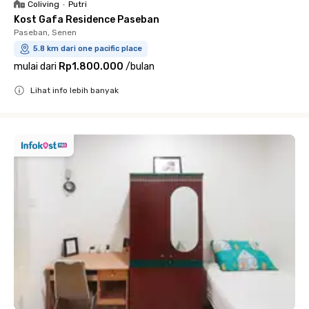
Coliving
•
Putri
Kost Gafa Residence Paseban
Paseban, Senen
5.8 km dari one pacific place
mulai dari
Rp1.800.000
/
bulan
Lihat info lebih banyak
Close