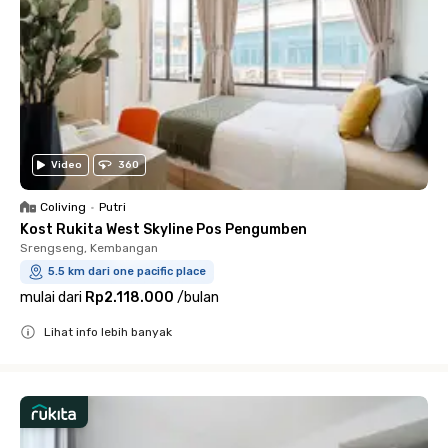
Video
360
Coliving
•
Putri
Kost Rukita West Skyline Pos Pengumben
Srengseng, Kembangan
5.5 km dari one pacific place
mulai dari
Rp2.118.000
/
bulan
Lihat info lebih banyak
Close