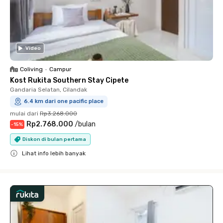
Video
Coliving
•
Campur
Kost Rukita Southern Stay Cipete
Gandaria Selatan, Cilandak
6.4 km dari one pacific place
mulai dari
Rp3.268.000
Rp2.768.000
/
bulan
-
15
%
Diskon di bulan pertama
Lihat info lebih banyak
Close