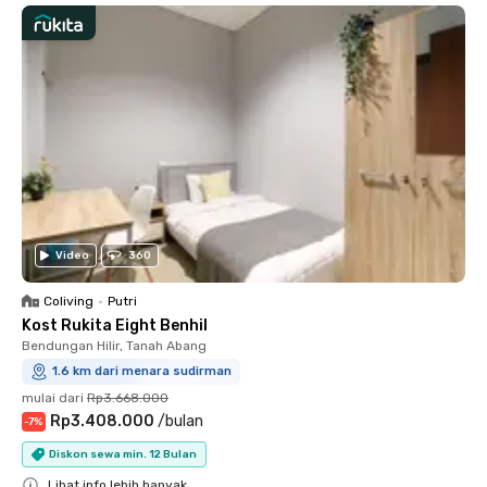
Video
360
Coliving
•
Putri
Kost Rukita Eight Benhil
Bendungan Hilir, Tanah Abang
1.6 km dari menara sudirman
mulai dari
Rp3.668.000
Rp3.408.000
/
bulan
-
7
%
Diskon sewa min. 12 Bulan
Lihat info lebih banyak