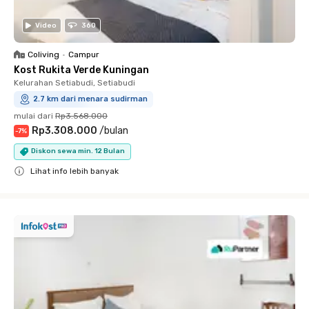
Video
360
Coliving
•
Campur
Kost Rukita Verde Kuningan
Kelurahan Setiabudi, Setiabudi
2.7 km dari menara sudirman
mulai dari
Rp3.568.000
Rp3.308.000
/
bulan
-
7
%
Diskon sewa min. 12 Bulan
Lihat info lebih banyak
Close