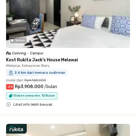
Video
Coliving
•
Campur
Kost Rukita Jack's House Melawai
Melawai, Kebayoran Baru
2.4 km dari menara sudirman
mulai dari
Rp4.168.000
Rp3.908.000
/
bulan
-
6
%
Diskon sewa min. 12 Bulan
Lihat info lebih banyak
Close