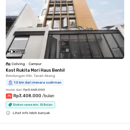
Video
Coliving
•
Campur
Kost Rukita Mori Haus Benhil
Bendungan Hilir, Tanah Abang
1.5 km dari menara sudirman
mulai dari
Rp3.668.000
Rp3.408.000
/
bulan
-
7
%
Diskon sewa min. 12 Bulan
Lihat info lebih banyak
Close