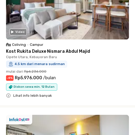
Video
Coliving
•
Campur
Kost Rukita Deluxe Nismara Abdul Majid
Cipete Utara, Kebayoran Baru
4.5 km dari menara sudirman
mulai dari
Rp6.236.000
Rp5.976.000
/
bulan
-
4
%
Diskon sewa min. 12 Bulan
Lihat info lebih banyak
Close