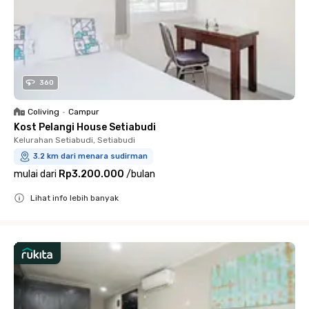
360
Coliving
•
Campur
Kost Pelangi House Setiabudi
Kelurahan Setiabudi, Setiabudi
3.2 km dari menara sudirman
mulai dari
Rp3.200.000
/
bulan
Lihat info lebih banyak
Close