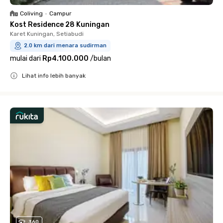
Coliving
•
Campur
Kost Residence 28 Kuningan
Karet Kuningan, Setiabudi
2.0 km dari menara sudirman
mulai dari
Rp4.100.000
/
bulan
Lihat info lebih banyak
Close
360