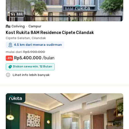
360
Coliving
•
Campur
Kost Rukita 8AM Residence Cipete Cilandak
Cipete Selatan, Cilandak
4.5 km dari menara sudirman
mulai dari
Rp5.900.000
Rp5.400.000
/
bulan
-
8
%
Diskon sewa min. 12 Bulan
Lihat info lebih banyak
Close