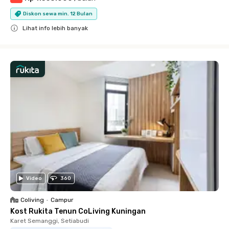
Diskon sewa min. 12 Bulan
Lihat info lebih banyak
Close
Video
360
Coliving
•
Campur
Kost Rukita Tenun CoLiving Kuningan
Karet Semanggi, Setiabudi