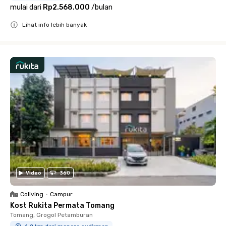
mulai dari
Rp2.568.000
/
bulan
Lihat info lebih banyak
Close
Video
360
Coliving
•
Campur
Kost Rukita Permata Tomang
Tomang, Grogol Petamburan