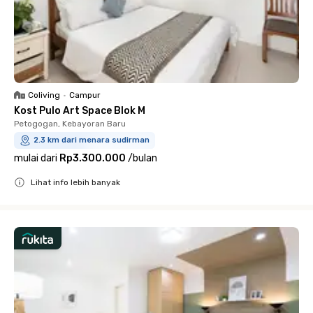
Coliving
•
Campur
Kost Pulo Art Space Blok M
Petogogan, Kebayoran Baru
2.3 km dari menara sudirman
mulai dari
Rp3.300.000
/
bulan
Lihat info lebih banyak
Close