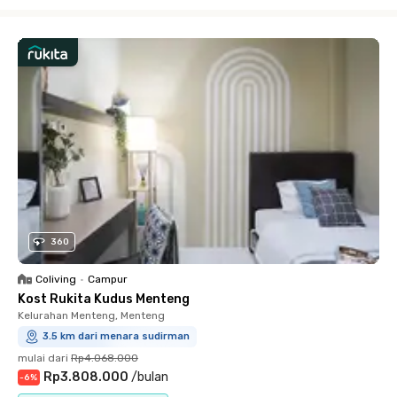
Close
360
Coliving
•
Campur
Kost Rukita Kudus Menteng
Kelurahan Menteng, Menteng
3.5 km dari menara sudirman
mulai dari
Rp4.068.000
Rp3.808.000
/
bulan
-
6
%