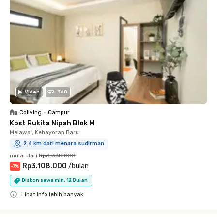
Video
360
Coliving
•
Campur
Kost Rukita Nipah Blok M
Melawai, Kebayoran Baru
2.4 km dari menara sudirman
mulai dari
Rp3.368.000
Rp3.108.000
/
bulan
-
7
%
Diskon sewa min. 12 Bulan
Lihat info lebih banyak
Close