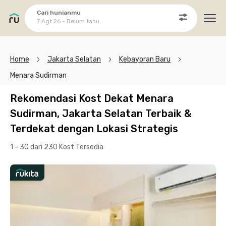
Cari hunianmu
7 Agt 26 - Belum tahu
Ope
Home
Jakarta Selatan
Kebayoran Baru
Menara Sudirman
Rekomendasi Kost Dekat Menara
Sudirman, Jakarta Selatan Terbaik &
Terdekat dengan Lokasi Strategis
1 - 30 dari 230 Kost
Tersedia