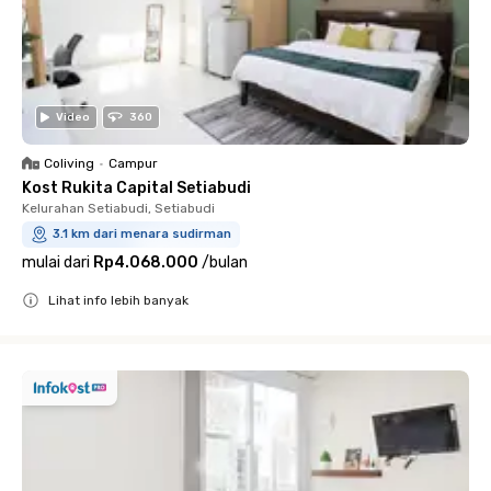
Video
360
Coliving
•
Campur
Kost Rukita Capital Setiabudi
Kelurahan Setiabudi, Setiabudi
3.1 km dari menara sudirman
mulai dari
Rp4.068.000
/
bulan
Lihat info lebih banyak
Close