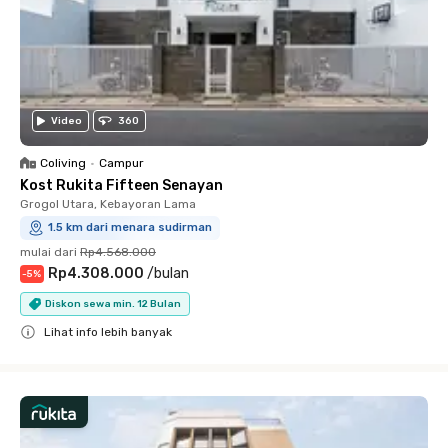
Video
360
Coliving
•
Campur
Kost Rukita Fifteen Senayan
Grogol Utara, Kebayoran Lama
1.5 km dari menara sudirman
mulai dari
Rp4.568.000
Rp4.308.000
/
bulan
-
5
%
Diskon sewa min. 12 Bulan
Lihat info lebih banyak
Close