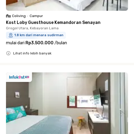
Coliving
•
Campur
Kost Loby Guesthouse Kemandoran Senayan
Grogol Utara, Kebayoran Lama
1.8 km dari menara sudirman
mulai dari
Rp3.500.000
/
bulan
Lihat info lebih banyak
Close