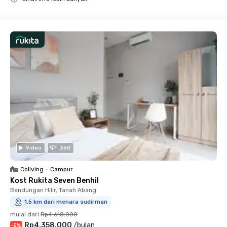
Close
Video
360
Coliving
•
Campur
Kost Rukita Seven Benhil
Bendungan Hilir, Tanah Abang
1.5 km dari menara sudirman
mulai dari
Rp4.618.000
Rp4.358.000
/
bulan
-
5
%