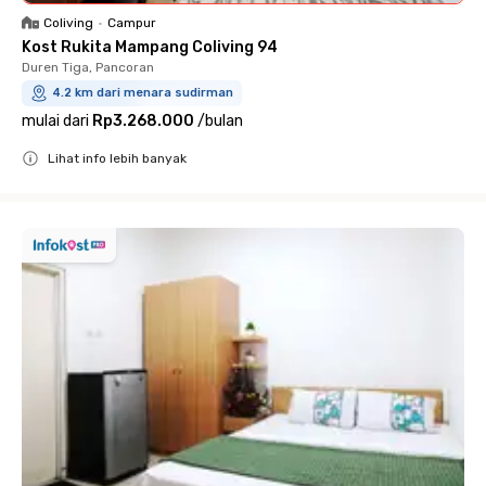
Coliving
•
Campur
Kost Rukita Mampang Coliving 94
Duren Tiga, Pancoran
4.2 km dari menara sudirman
mulai dari
Rp3.268.000
/
bulan
Lihat info lebih banyak
Close