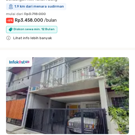
1.9 km dari menara sudirman
mulai dari
Rp3.718.000
Rp3.458.000
/
bulan
-
6
%
Diskon sewa min. 12 Bulan
Lihat info lebih banyak
Close