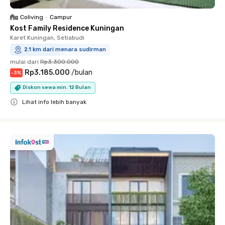
Coliving
•
Campur
Kost Family Residence Kuningan
Karet Kuningan, Setiabudi
2.1 km dari menara sudirman
mulai dari
Rp3.300.000
Rp3.185.000
/
bulan
-
3
%
Diskon sewa min. 12 Bulan
Lihat info lebih banyak
Close