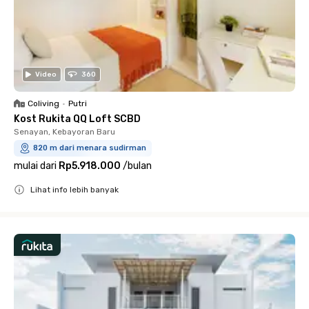
Video
360
Coliving
•
Putri
Kost Rukita QQ Loft SCBD
Senayan, Kebayoran Baru
820 m dari menara sudirman
mulai dari
Rp5.918.000
/
bulan
Lihat info lebih banyak
Close