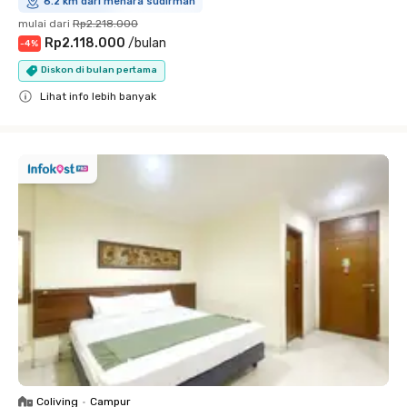
6.2 km dari menara sudirman
mulai dari
Rp2.218.000
Rp2.118.000
/
bulan
-
4
%
Diskon di bulan pertama
Lihat info lebih banyak
Close
Coliving
•
Campur