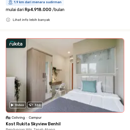
1.9 km dari menara sudirman
mulai dari
Rp4.918.000
/
bulan
Lihat info lebih banyak
Close
Video
360
Coliving
•
Campur
Kost Rukita Skyview Benhil
Bendungan Hilir, Tanah Abang