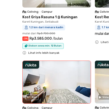
Coliving
•
Campur
Colivi
Kost Griya Rasuna 1 @ Kuningan
Kost Re
Karet Kuningan, Setiabudi
Karet Kun
1.2 km dari menara kadin
1.7 k
mulai dari
Rp3.700.000
mulai dar
Rp3.585.000
/
bulan
-
3
%
Lihat 
Diskon sewa min. 12 Bulan
Close
Lihat info lebih banyak
Close
360
Vide
Colivi
Coliving
•
Campur