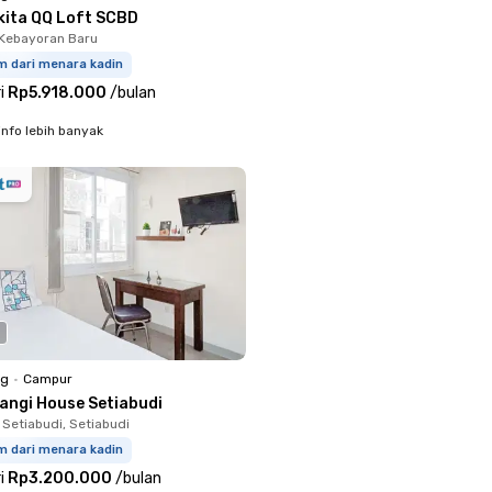
kita QQ Loft SCBD
Kebayoran Baru
m dari menara kadin
i
Rp5.918.000
/
bulan
info lebih banyak
ng
•
Campur
langi House Setiabudi
 Setiabudi, Setiabudi
m dari menara kadin
i
Rp3.200.000
/
bulan