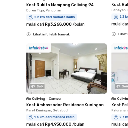
Kost Ru
Kost Rukita Mampang Coliving 94
Senayan, 
Duren Tiga, Pancoran
2.3 k
2.2 km dari menara kadin
mulai dar
mulai dari
Rp3.268.000
/
bulan
Lihat 
Lihat info lebih banyak
Close
Close
360
360
Coliving
•
Campur
Colivi
Kost Ambassador Residence Kuningan
Kost Pe
Karet Kuningan, Setiabudi
Kelurahan
1.4 km dari menara kadin
2.7 k
mulai dari
Rp4.950.000
/
bulan
mulai dar