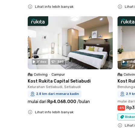
Lihat info lebih banyak
Lihat 
Close
Close
Video
360
Vide
Coliving
•
Campur
Colivi
Kost Rukita Capital Setiabudi
Kost Ruk
Kelurahan Setiabudi, Setiabudi
Bendungan
2.8 km dari menara kadin
2.9 k
mulai dari
Rp4.068.000
/
bulan
mulai dari
Rp3
-
6
%
Lihat info lebih banyak
Diskon
Close
Lihat 
Close