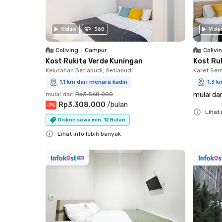
Video
360
Vide
Coliving
•
Campur
Colivi
Kost Rukita Verde Kuningan
Kost Ru
Kelurahan Setiabudi, Setiabudi
Karet Sem
1.1 km dari menara kadin
1.3 k
mulai dari
Rp3.568.000
mulai dar
Rp3.308.000
/
bulan
-
7
%
Lihat 
Diskon sewa min. 12 Bulan
Close
Lihat info lebih banyak
Close