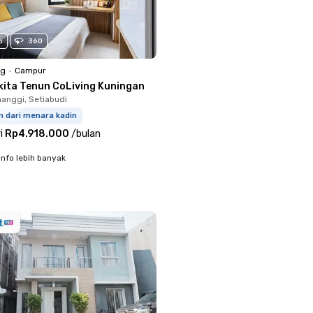
o
360
ng
•
Campur
kita Tenun CoLiving Kuningan
anggi, Setiabudi
m dari menara kadin
i
Rp4.918.000
/
bulan
info lebih banyak