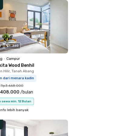
o
360
ng
•
Campur
kita Wood Benhil
 Hilir, Tanah Abang
m dari menara kadin
Rp3.668.000
.408.000
/
bulan
 sewa min. 12 Bulan
info lebih banyak