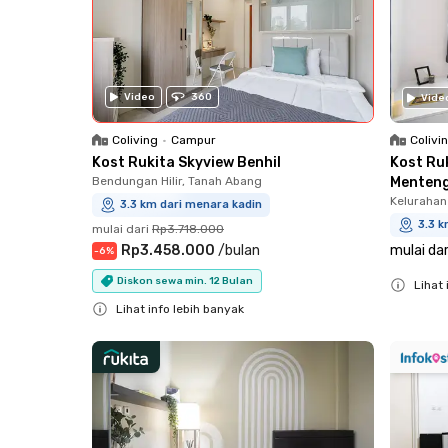
Video
360
Vide
Colivi
Coliving
•
Campur
Kost Ru
Kost Rukita Skyview Benhil
Menten
Bendungan Hilir, Tanah Abang
Kelurahan
3.3 km dari menara kadin
3.3 k
mulai dari
Rp3.718.000
mulai dar
Rp3.458.000
/
bulan
-
6
%
Diskon sewa min. 12 Bulan
Lihat 
Close
Lihat info lebih banyak
Close