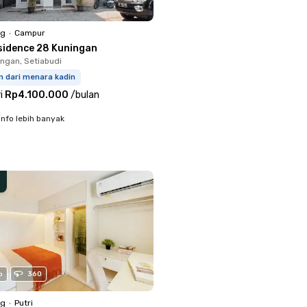
ng
•
Campur
sidence 28 Kuningan
ingan, Setiabudi
m dari menara kadin
i
Rp4.100.000
/
bulan
info lebih banyak
o
360
ng
•
Putri