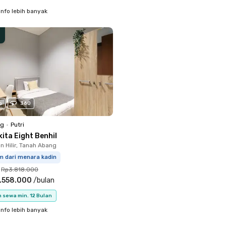
info lebih banyak
o
360
ng
•
Putri
ita Eight Benhil
 Hilir, Tanah Abang
m dari menara kadin
Rp3.818.000
.558.000
/
bulan
 sewa min. 12 Bulan
info lebih banyak