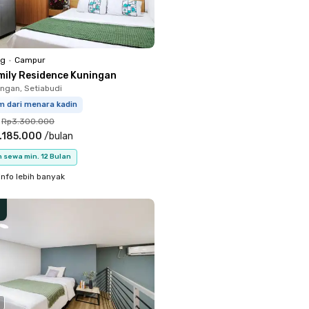
ng
•
Campur
mily Residence Kuningan
ingan, Setiabudi
m dari menara kadin
Rp3.300.000
.185.000
/
bulan
 sewa min. 12 Bulan
info lebih banyak