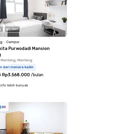
o
360
ng
•
Campur
kita Purwodadi Mansion
g
 Menteng, Menteng
m dari menara kadin
i
Rp3.568.000
/
bulan
info lebih banyak