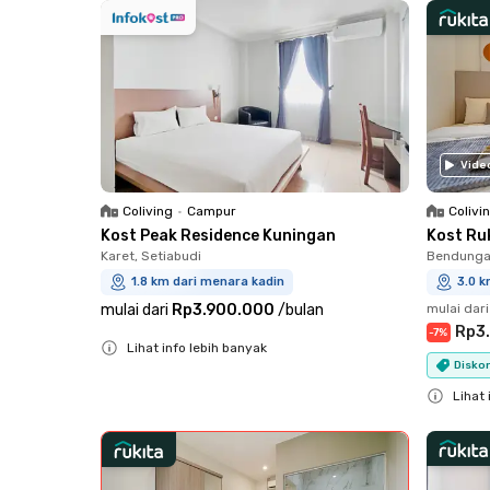
Vide
Coliving
•
Campur
Colivi
Kost Peak Residence Kuningan
Kost Ru
Karet, Setiabudi
Bendungan
1.8 km dari menara kadin
3.0 k
mulai dari
Rp3.900.000
/
bulan
mulai dari
Rp3
-
7
%
Lihat info lebih banyak
Diskon
Close
Lihat 
Close