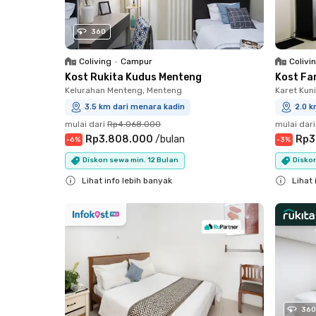
360
Coliving
•
Campur
Colivi
Kost Rukita Kudus Menteng
Kost Fa
Kelurahan Menteng, Menteng
Karet Kun
3.5 km dari menara kadin
2.0 k
mulai dari
Rp4.068.000
mulai dari
Rp3.808.000
/
bulan
Rp3
-
6
%
-
3
%
Diskon sewa min. 12 Bulan
Diskon
Lihat info lebih banyak
Lihat 
Close
Close
360