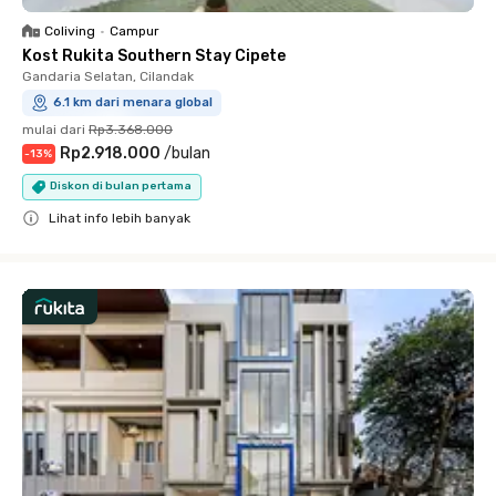
Coliving
•
Campur
Kost Rukita Southern Stay Cipete
Gandaria Selatan, Cilandak
6.1 km dari menara global
mulai dari
Rp3.368.000
Rp2.918.000
/
bulan
-
13
%
Diskon di bulan pertama
Lihat info lebih banyak
Close