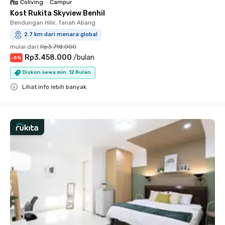
Coliving
•
Campur
Kost Rukita Skyview Benhil
Bendungan Hilir, Tanah Abang
2.7 km dari menara global
mulai dari
Rp3.718.000
Rp3.458.000
/
bulan
-
6
%
Diskon sewa min. 12 Bulan
Lihat info lebih banyak
Close