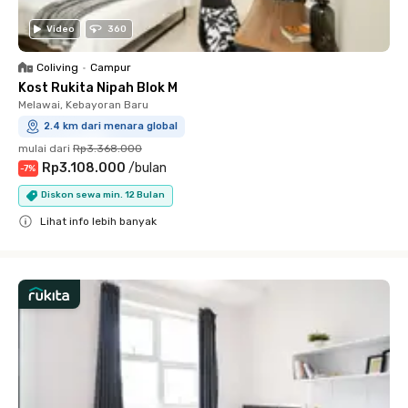
Video
360
Coliving
•
Campur
Kost Rukita Nipah Blok M
Melawai, Kebayoran Baru
2.4 km dari menara global
mulai dari
Rp3.368.000
Rp3.108.000
/
bulan
-
7
%
Diskon sewa min. 12 Bulan
Lihat info lebih banyak
Close