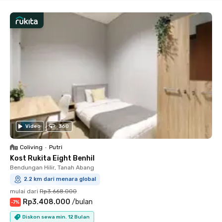
Video
360
Coliving
•
Putri
Kost Rukita Eight Benhil
Bendungan Hilir, Tanah Abang
2.2 km dari menara global
mulai dari
Rp3.668.000
Rp3.408.000
/
bulan
-
7
%
Diskon sewa min. 12 Bulan