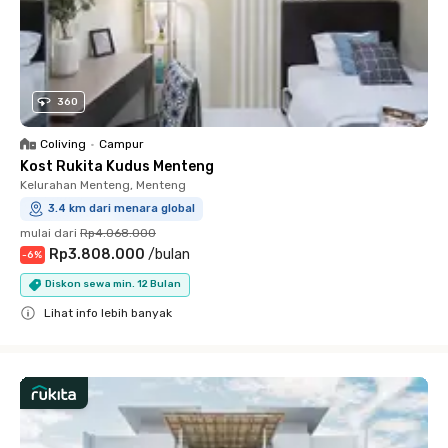
360
Coliving
•
Campur
Kost Rukita Kudus Menteng
Kelurahan Menteng, Menteng
3.4 km dari menara global
mulai dari
Rp4.068.000
Rp3.808.000
/
bulan
-
6
%
Diskon sewa min. 12 Bulan
Lihat info lebih banyak
Close