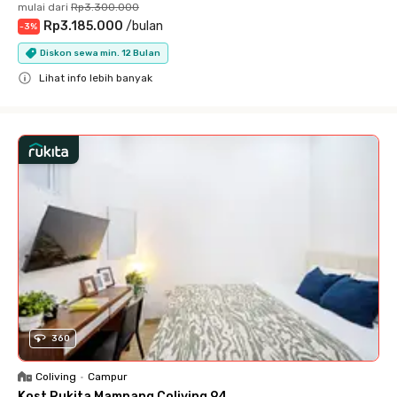
mulai dari
Rp3.300.000
Rp3.185.000
/
bulan
-
3
%
Diskon sewa min. 12 Bulan
Lihat info lebih banyak
Close
360
Coliving
•
Campur
Kost Rukita Mampang Coliving 94