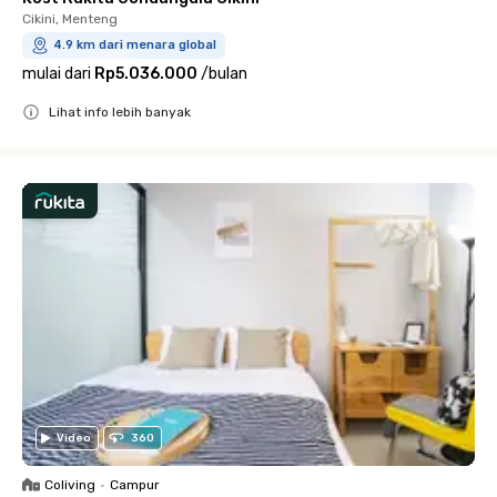
Cikini, Menteng
4.9 km dari menara global
mulai dari
Rp5.036.000
/
bulan
Lihat info lebih banyak
Close
Video
360
Coliving
•
Campur