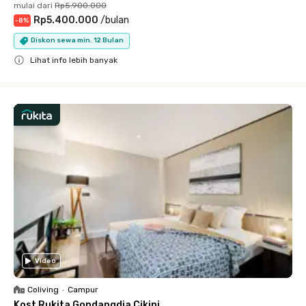
mulai dari
Rp5.900.000
Rp5.400.000
/
bulan
-
8
%
Diskon sewa min. 12 Bulan
Lihat info lebih banyak
Close
Video
Coliving
•
Campur
Kost Rukita Gondangdia Cikini