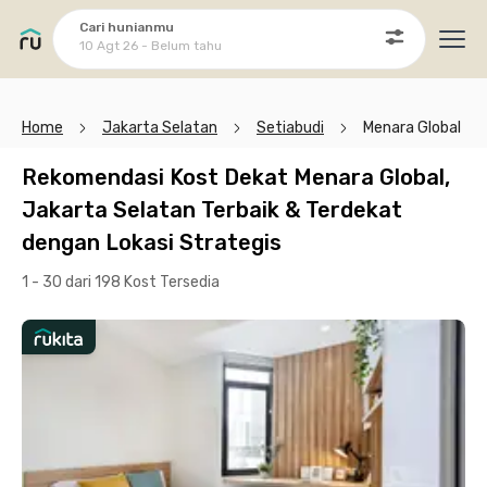
Cari hunianmu
10 Agt 26 - Belum tahu
Ope
Home
Jakarta Selatan
Setiabudi
Menara Global
Rekomendasi Kost Dekat Menara Global,
Jakarta Selatan Terbaik & Terdekat
dengan Lokasi Strategis
1 - 30 dari 198 Kost
Tersedia