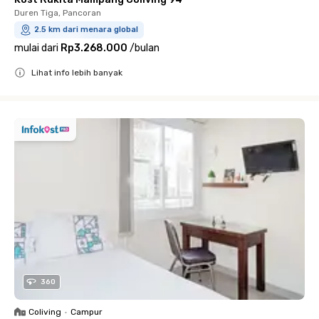
Duren Tiga, Pancoran
2.5 km dari menara global
mulai dari
Rp3.268.000
/
bulan
Lihat info lebih banyak
Close
360
Coliving
•
Campur