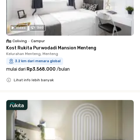
Video
360
Coliving
•
Campur
Kost Rukita Purwodadi Mansion Menteng
Kelurahan Menteng, Menteng
3.2 km dari menara global
mulai dari
Rp3.568.000
/
bulan
Lihat info lebih banyak
Close