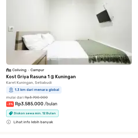
Coliving
•
Campur
Kost Griya Rasuna 1 @ Kuningan
Karet Kuningan, Setiabudi
1.3 km dari menara global
mulai dari
Rp3.700.000
Rp3.585.000
/
bulan
-
3
%
Diskon sewa min. 12 Bulan
Lihat info lebih banyak
Close