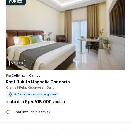
360
Coliving
•
Campur
Kost Rukita Magnolia Gandaria
Kramat Pela, Kebayoran Baru
3.7 km dari menara global
mulai dari
Rp6.618.000
/
bulan
Lihat info lebih banyak
Close