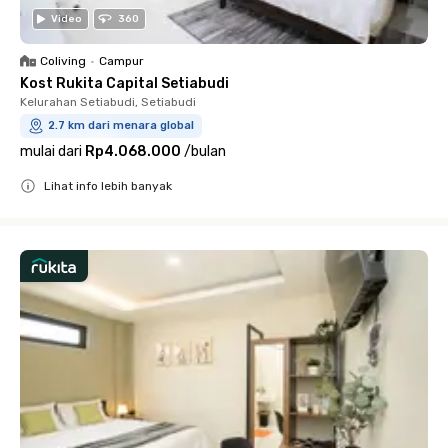
Video
360
Coliving
•
Campur
Kost Rukita Capital Setiabudi
Kelurahan Setiabudi, Setiabudi
2.7 km dari menara global
mulai dari
Rp4.068.000
/
bulan
Lihat info lebih banyak
Close