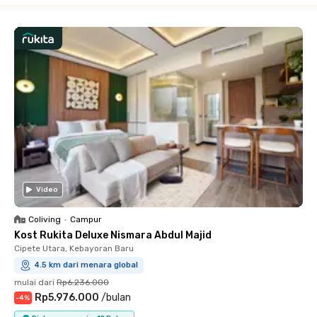
Video
Coliving
•
Campur
Kost Rukita Deluxe Nismara Abdul Majid
Cipete Utara, Kebayoran Baru
4.5 km dari menara global
mulai dari
Rp6.236.000
Rp5.976.000
/
bulan
-
4
%