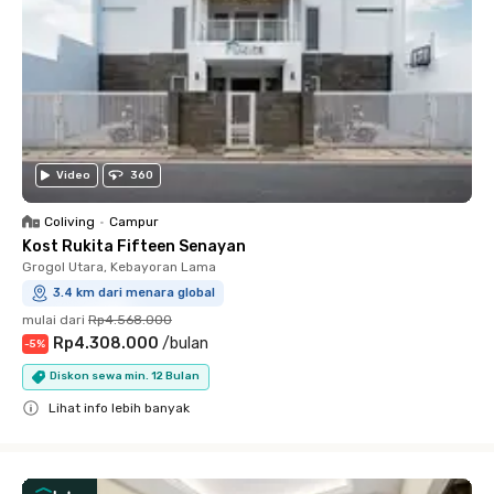
Video
360
Coliving
•
Campur
Kost Rukita Fifteen Senayan
Grogol Utara, Kebayoran Lama
3.4 km dari menara global
mulai dari
Rp4.568.000
Rp4.308.000
/
bulan
-
5
%
Diskon sewa min. 12 Bulan
Lihat info lebih banyak
Close