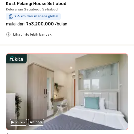
Kost Pelangi House Setiabudi
Kelurahan Setiabudi, Setiabudi
2.6 km dari menara global
mulai dari
Rp3.200.000
/
bulan
Lihat info lebih banyak
Close
Video
360