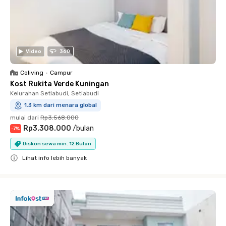
Video
360
Coliving
•
Campur
Kost Rukita Verde Kuningan
Kelurahan Setiabudi, Setiabudi
1.3 km dari menara global
mulai dari
Rp3.568.000
Rp3.308.000
/
bulan
-
7
%
Diskon sewa min. 12 Bulan
Lihat info lebih banyak
Close