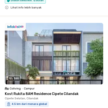
Diskon sewa min. 12 Bulan
Lihat info lebih banyak
Close
360
Coliving
•
Campur
Kost Rukita 8AM Residence Cipete Cilandak
Cipete Selatan, Cilandak
4.5 km dari menara global