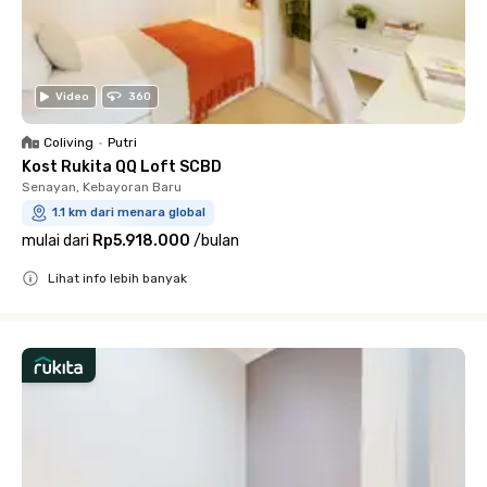
Video
360
Coliving
•
Putri
Kost Rukita QQ Loft SCBD
Senayan, Kebayoran Baru
1.1 km dari menara global
mulai dari
Rp5.918.000
/
bulan
Lihat info lebih banyak
Close