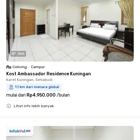
360
Coliving
•
Campur
Kost Ambassador Residence Kuningan
Karet Kuningan, Setiabudi
1.1 km dari menara global
mulai dari
Rp4.950.000
/
bulan
Lihat info lebih banyak
Close