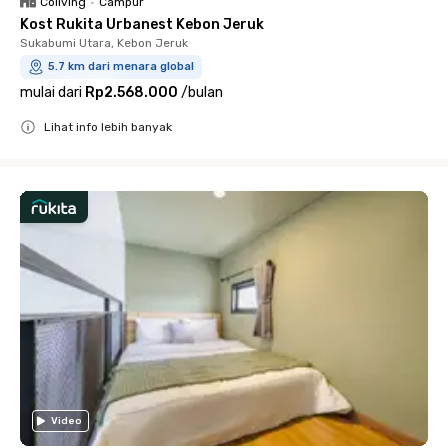
Coliving
•
Campur
Kost Rukita Urbanest Kebon Jeruk
Sukabumi Utara, Kebon Jeruk
5.7 km dari menara global
mulai dari
Rp2.568.000
/
bulan
Lihat info lebih banyak
Close
Video