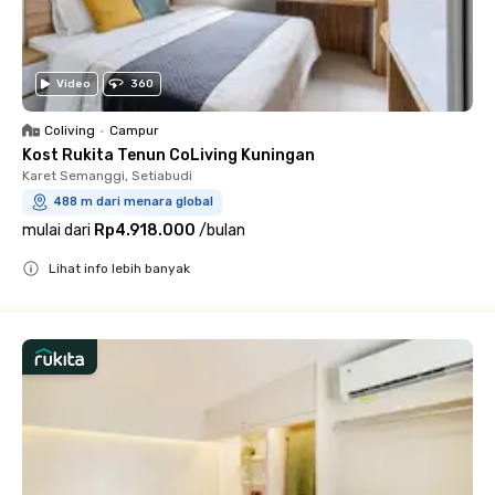
Video
360
Coliving
•
Campur
Kost Rukita Tenun CoLiving Kuningan
Karet Semanggi, Setiabudi
488 m dari menara global
mulai dari
Rp4.918.000
/
bulan
Lihat info lebih banyak
Close