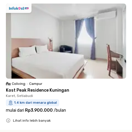
Coliving
•
Campur
Kost Peak Residence Kuningan
Karet, Setiabudi
1.4 km dari menara global
mulai dari
Rp3.900.000
/
bulan
Lihat info lebih banyak
Close