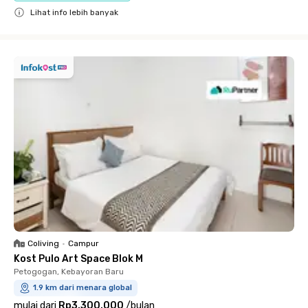
Lihat info lebih banyak
Close
Coliving
•
Campur
Kost Pulo Art Space Blok M
Petogogan, Kebayoran Baru
1.9 km dari menara global
mulai dari
Rp3.300.000
/
bulan