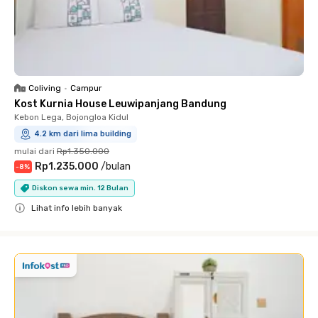
Coliving
•
Campur
Kost Kurnia House Leuwipanjang Bandung
Kebon Lega, Bojongloa Kidul
4.2 km dari lima building
mulai dari
Rp1.350.000
Rp1.235.000
/
bulan
-
8
%
Diskon sewa min. 12 Bulan
Lihat info lebih banyak
Close