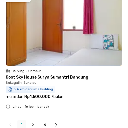
Coliving
•
Campur
Kost Sky House Surya Sumantri Bandung
Sukagalih, Sukajadi
5.4 km dari lima building
mulai dari
Rp1.500.000
/
bulan
Lihat info lebih banyak
Close
1
2
3