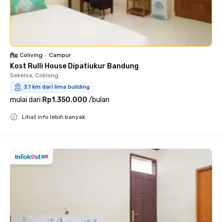
Coliving
•
Campur
Kost Rulli House Dipatiukur Bandung
Sekeloa, Coblong
3.1 km dari lima building
mulai dari
Rp1.350.000
/
bulan
Lihat info lebih banyak
Close