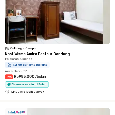
Coliving
•
Campur
Kost Wisma Amira Pasteur Bandung
Pajajaran, Cicendo
4.2 km dari lima building
mulai dari
Rp1.100.000
Rp985.000
/
bulan
-
10
%
Diskon sewa min. 12 Bulan
Lihat info lebih banyak
Close