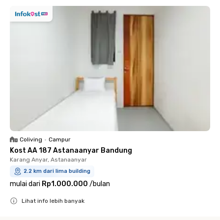
Coliving
•
Campur
Kost AA 187 Astanaanyar Bandung
Karang Anyar, Astanaanyar
2.2 km dari lima building
mulai dari
Rp1.000.000
/
bulan
Lihat info lebih banyak
Close