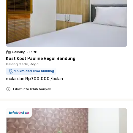
Coliving
•
Putri
Kost Kost Pauline Regol Bandung
Balong Gede, Regol
1.3 km dari lima building
mulai dari
Rp700.000
/
bulan
Lihat info lebih banyak
Close