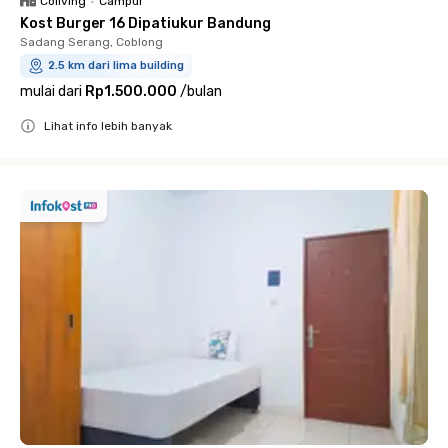
Coliving
•
Campur
Kost Burger 16 Dipatiukur Bandung
Sadang Serang, Coblong
2.5 km dari lima building
mulai dari
Rp1.500.000
/
bulan
Lihat info lebih banyak
Close