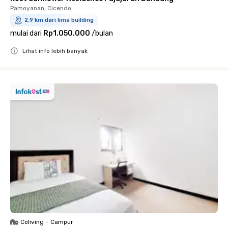
Pamoyanan, Cicendo
2.9 km dari lima building
mulai dari
Rp1.050.000
/
bulan
Lihat info lebih banyak
Close
Coliving
•
Campur