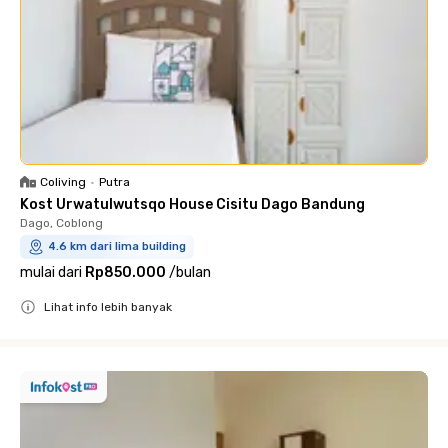
Coliving
•
Putra
Kost Urwatulwutsqo House Cisitu Dago Bandung
Dago, Coblong
4.6 km dari lima building
mulai dari
Rp850.000
/
bulan
Lihat info lebih banyak
Close