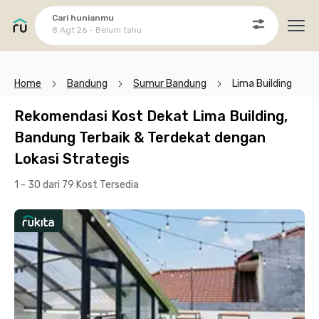
Cari hunianmu
8 Agt 26 - Belum tahu
Ope
Home
Bandung
Sumur Bandung
Lima Building
Rekomendasi Kost Dekat Lima Building,
Bandung Terbaik & Terdekat dengan
Lokasi Strategis
1 - 30 dari 79 Kost
Tersedia