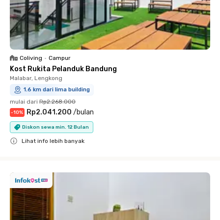
Coliving
•
Campur
Kost Rukita Pelanduk Bandung
Malabar, Lengkong
1.6 km dari lima building
mulai dari
Rp2.268.000
Rp2.041.200
/
bulan
-
10
%
Diskon sewa min. 12 Bulan
Lihat info lebih banyak
Close