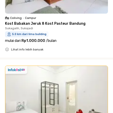
Coliving
•
Campur
Kost Babakan Jeruk 8 Kost Pasteur Bandung
Sukagalih, Sukajadi
5.0 km dari lima building
mulai dari
Rp1.000.000
/
bulan
Lihat info lebih banyak
Close