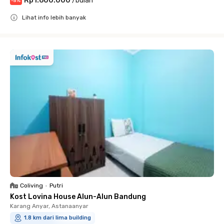
Rp1.600.000
/
bulan
-
5
%
Lihat info lebih banyak
Close
Coliving
•
Putri
Kost Lovina House Alun-Alun Bandung
Karang Anyar, Astanaanyar
1.8 km dari lima building