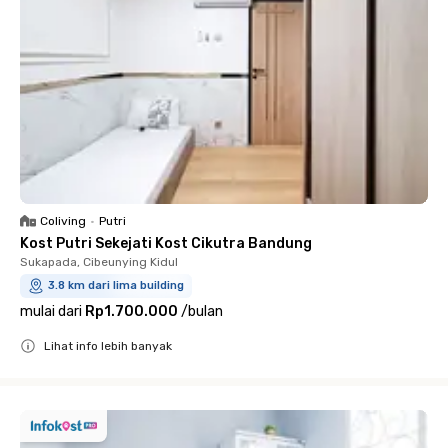
Coliving
•
Putri
Kost Putri Sekejati Kost Cikutra Bandung
Sukapada, Cibeunying Kidul
3.8 km dari lima building
mulai dari
Rp1.700.000
/
bulan
Lihat info lebih banyak
Close