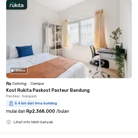
Video
Coliving
•
Campur
Kost Rukita Paskost Pasteur Bandung
Pasteur, Sukajadi
5.4 km dari lima building
mulai dari
Rp2.368.000
/
bulan
Lihat info lebih banyak
Close