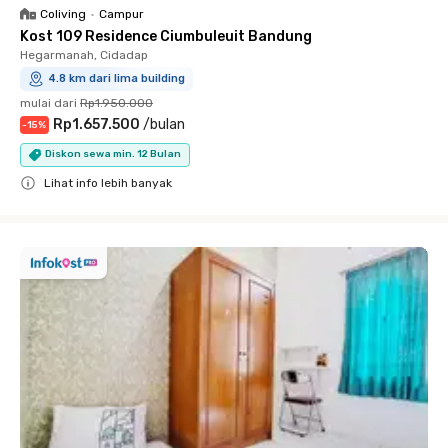
Coliving
•
Campur
Kost 109 Residence Ciumbuleuit Bandung
Hegarmanah, Cidadap
4.8 km dari lima building
mulai dari
Rp1.950.000
Rp1.657.500
/
bulan
-
15
%
Diskon sewa min. 12 Bulan
Lihat info lebih banyak
Close