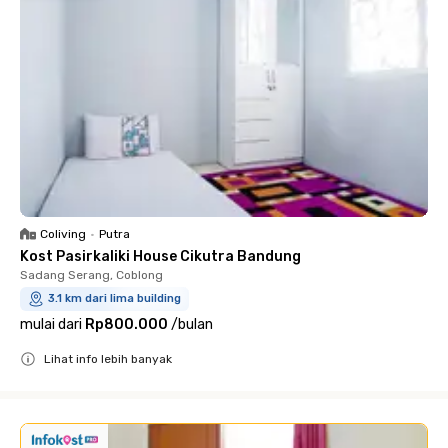
Coliving
•
Putra
Kost Pasirkaliki House Cikutra Bandung
Sadang Serang, Coblong
3.1 km dari lima building
mulai dari
Rp800.000
/
bulan
Lihat info lebih banyak
Close