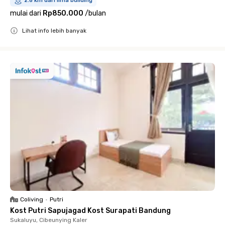
2.8 km dari lima building
mulai dari
Rp850.000
/
bulan
Lihat info lebih banyak
Close
Coliving
•
Putri
Kost Putri Sapujagad Kost Surapati Bandung
Sukaluyu, Cibeunying Kaler