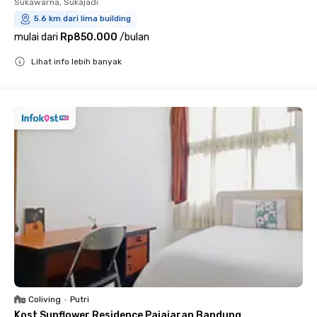
Sukawarna, Sukajadi
5.6 km dari lima building
mulai dari
Rp850.000
/
bulan
Lihat info lebih banyak
Close
Coliving
•
Putri
Kost Sunflower Residence Pajajaran Bandung