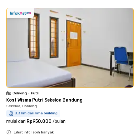
Coliving
•
Putri
Kost Wisma Putri Sekeloa Bandung
Sekeloa, Coblong
3.3 km dari lima building
mulai dari
Rp950.000
/
bulan
Lihat info lebih banyak
Close