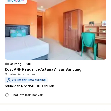
Coliving
•
Putri
Kost ANF Residence Astana Anyar Bandung
Cibadak, Astanaanyar
2.8 km dari lima building
mulai dari
Rp1.150.000
/
bulan
Lihat info lebih banyak
Close