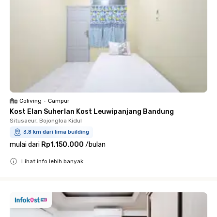
Coliving
•
Campur
Kost Elan Suherlan Kost Leuwipanjang Bandung
Situsaeur, Bojongloa Kidul
3.8 km dari lima building
mulai dari
Rp1.150.000
/
bulan
Lihat info lebih banyak
Close