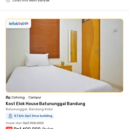
Lihat info lebih banyak
Close
Coliving
•
Campur
Kost Elok House Batununggal Bandung
Batununggal, Bandung Kidul
4.1 km dari lima building
mulai dari
Rp1.700.000