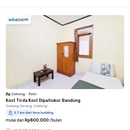
Close
Coliving
•
Putri
Kost Tirda Kost Dipatiukur Bandung
Sadang Serang, Coblong
2.7 km dari lima building
mulai dari
Rp800.000
/
bulan