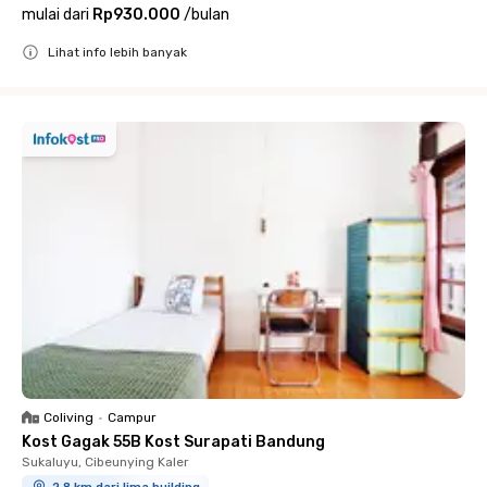
mulai dari
Rp930.000
/
bulan
Lihat info lebih banyak
Close
Coliving
•
Campur
Kost Gagak 55B Kost Surapati Bandung
Sukaluyu, Cibeunying Kaler