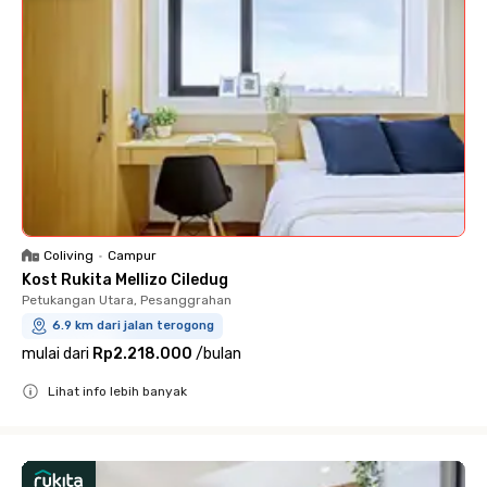
Coliving
•
Campur
Kost Rukita Mellizo Ciledug
Petukangan Utara, Pesanggrahan
6.9 km dari jalan terogong
mulai dari
Rp2.218.000
/
bulan
Lihat info lebih banyak
Close