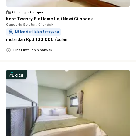
Coliving
•
Campur
Kost Twenty Six Home Haji Nawi Cilandak
Gandaria Selatan, Cilandak
1.8 km dari jalan terogong
mulai dari
Rp3.100.000
/
bulan
Lihat info lebih banyak
Close