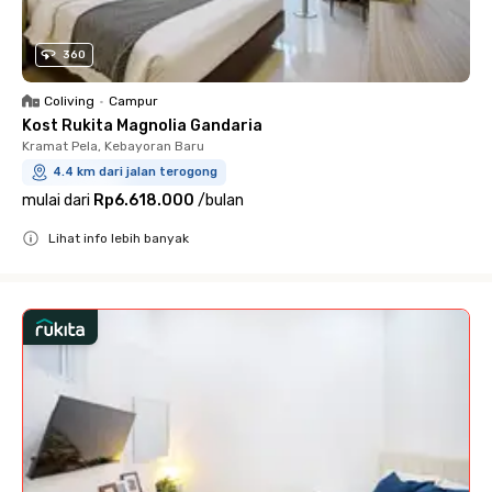
360
Coliving
•
Campur
Kost Rukita Magnolia Gandaria
Kramat Pela, Kebayoran Baru
4.4 km dari jalan terogong
mulai dari
Rp6.618.000
/
bulan
Lihat info lebih banyak
Close