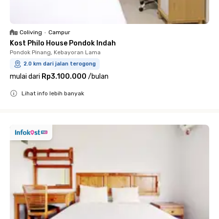
Coliving
•
Campur
Kost Philo House Pondok Indah
Pondok Pinang, Kebayoran Lama
2.0 km dari jalan terogong
mulai dari
Rp3.100.000
/
bulan
Lihat info lebih banyak
Close