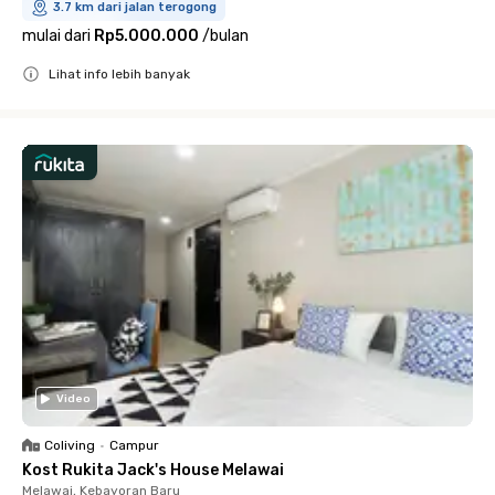
3.7 km dari jalan terogong
mulai dari
Rp5.000.000
/
bulan
Lihat info lebih banyak
Close
Video
Coliving
•
Campur
Kost Rukita Jack's House Melawai
Melawai, Kebayoran Baru