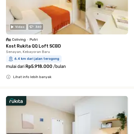
Video
360
Coliving
•
Putri
Kost Rukita QQ Loft SCBD
Senayan, Kebayoran Baru
6.4 km dari jalan terogong
mulai dari
Rp5.918.000
/
bulan
Lihat info lebih banyak
Close