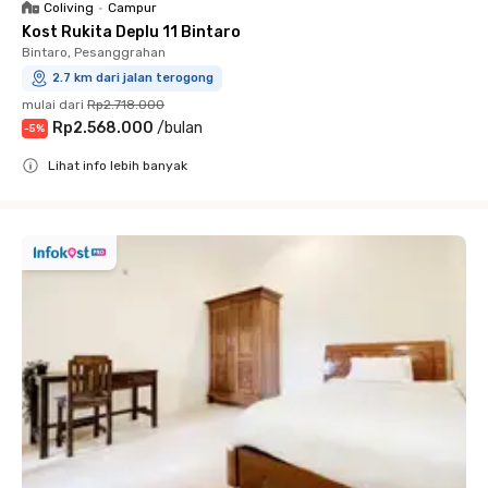
Coliving
•
Campur
Kost Rukita Deplu 11 Bintaro
Bintaro, Pesanggrahan
2.7 km dari jalan terogong
mulai dari
Rp2.718.000
Rp2.568.000
/
bulan
-
5
%
Lihat info lebih banyak
Close