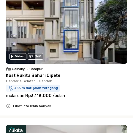
Video
360
Coliving
•
Campur
Kost Rukita Bahari Cipete
Gandaria Selatan, Cilandak
453 m dari jalan terogong
mulai dari
Rp3.118.000
/
bulan
Lihat info lebih banyak
Close