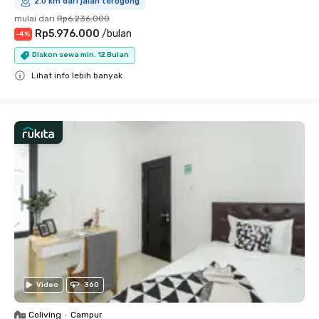
2.0 km dari jalan terogong
mulai dari
Rp6.236.000
Rp5.976.000
/
bulan
-
4
%
Diskon sewa min. 12 Bulan
Lihat info lebih banyak
Close
Video
360
Coliving
•
Campur