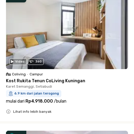
Video
360
Coliving
•
Campur
Kost Rukita Tenun CoLiving Kuningan
Karet Semanggi, Setiabudi
6.9 km dari jalan terogong
mulai dari
Rp4.918.000
/
bulan
Lihat info lebih banyak
Close