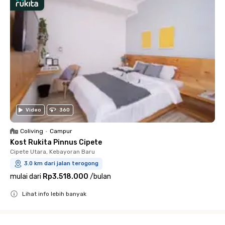
Video
360
Coliving
•
Campur
Kost Rukita Pinnus Cipete
Cipete Utara, Kebayoran Baru
3.0 km dari jalan terogong
mulai dari
Rp3.518.000
/
bulan
Lihat info lebih banyak
Close