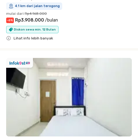
4.1 km dari jalan terogong
mulai dari
Rp4.168.000
Rp3.908.000
/
bulan
-
6
%
Diskon sewa min. 12 Bulan
Lihat info lebih banyak
Close