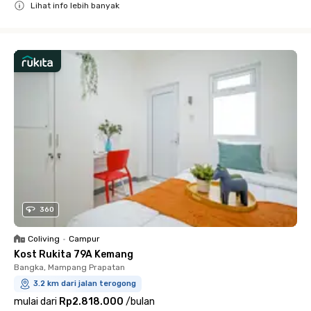
Lihat info lebih banyak
Close
360
Coliving
•
Campur
Kost Rukita 79A Kemang
Bangka, Mampang Prapatan
3.2 km dari jalan terogong
mulai dari
Rp2.818.000
/
bulan