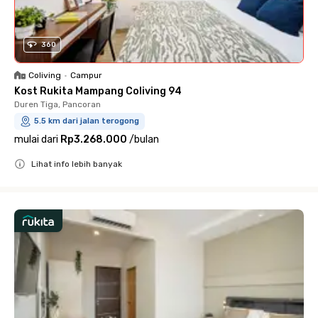
360
Coliving
•
Campur
Kost Rukita Mampang Coliving 94
Duren Tiga, Pancoran
5.5 km dari jalan terogong
mulai dari
Rp3.268.000
/
bulan
Lihat info lebih banyak
Close