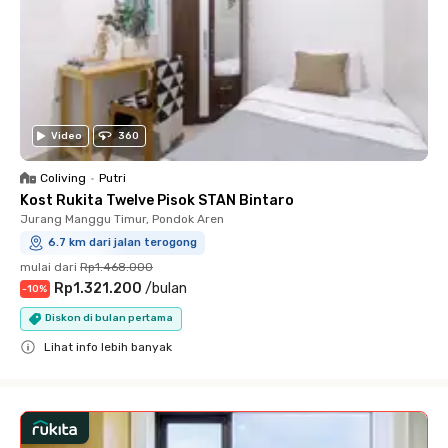
Video
360
Coliving
•
Putri
Kost Rukita Twelve Pisok STAN Bintaro
Jurang Manggu Timur, Pondok Aren
6.7 km dari jalan terogong
mulai dari
Rp1.468.000
Rp1.321.200
/
bulan
-
10
%
Diskon di bulan pertama
Lihat info lebih banyak
Close