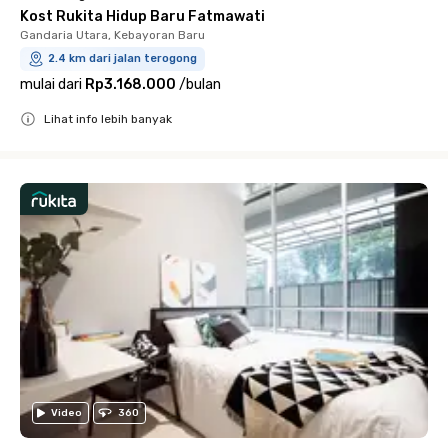
Kost Rukita Hidup Baru Fatmawati
Gandaria Utara, Kebayoran Baru
2.4 km dari jalan terogong
mulai dari
Rp3.168.000
/
bulan
Lihat info lebih banyak
Close
Video
360