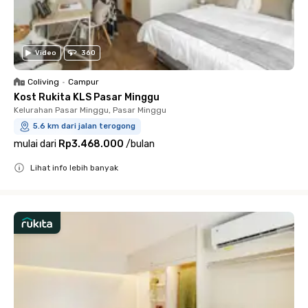
Video
360
Coliving
•
Campur
Kost Rukita KLS Pasar Minggu
Kelurahan Pasar Minggu, Pasar Minggu
5.6 km dari jalan terogong
mulai dari
Rp3.468.000
/
bulan
Lihat info lebih banyak
Close