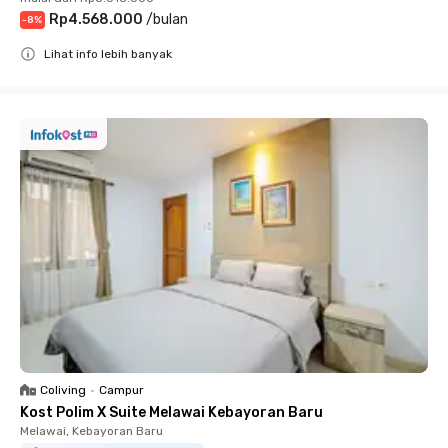
Rp4.568.000
/
bulan
-
8
%
Lihat info lebih banyak
Close
Coliving
•
Campur
Kost Polim X Suite Melawai Kebayoran Baru
Melawai, Kebayoran Baru