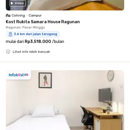
Video
Coliving
•
Campur
Kost Rukita Samara House Ragunan
Ragunan, Pasar Minggu
3.6 km dari jalan terogong
mulai dari
Rp3.518.000
/
bulan
Lihat info lebih banyak
Close