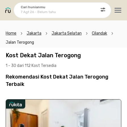
Cari hunianmu
7 Agt 26 - Belum tahu
Ope
Home
Jakarta
Jakarta Selatan
Cilandak
Jalan Terogong
Kost Dekat Jalan Terogong
1 - 30 dari 112 Kost
Tersedia
Rekomendasi Kost Dekat Jalan Terogong
Terbaik