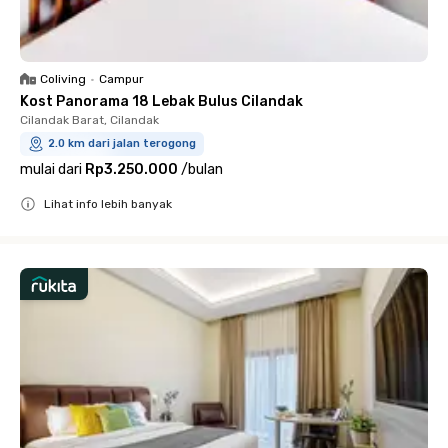
Coliving
•
Campur
Kost Panorama 18 Lebak Bulus Cilandak
Cilandak Barat, Cilandak
2.0 km dari jalan terogong
mulai dari
Rp3.250.000
/
bulan
Lihat info lebih banyak
Close