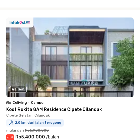
Close
360
Coliving
•
Campur
Kost Rukita 8AM Residence Cipete Cilandak
Cipete Selatan, Cilandak
2.0 km dari jalan terogong
mulai dari
Rp5.900.000
Rp5.400.000
/
bulan
-
8
%