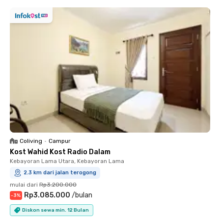
Coliving
•
Campur
Kost Wahid Kost Radio Dalam
Kebayoran Lama Utara, Kebayoran Lama
2.3 km dari jalan terogong
mulai dari
Rp3.200.000
Rp3.085.000
/
bulan
-
3
%
Diskon sewa min. 12 Bulan