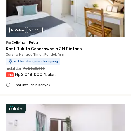
Video
360
Coliving
•
Putra
Kost Rukita Cendrawasih JM Bintaro
Jurang Manggu Timur, Pondok Aren
6.4 km dari jalan terogong
mulai dari
Rp2.268.000
Rp2.018.000
/
bulan
-
11
%
Lihat info lebih banyak
Close