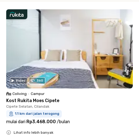
Video
360
Coliving
•
Campur
Kost Rukita Moes Cipete
Cipete Selatan, Cilandak
1.1 km dari jalan terogong
mulai dari
Rp3.468.000
/
bulan
Lihat info lebih banyak