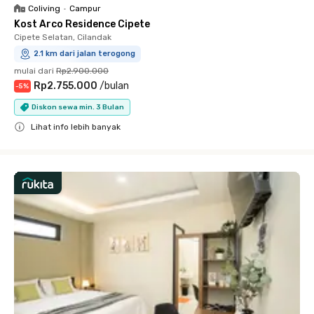
Coliving
•
Campur
Kost Arco Residence Cipete
Cipete Selatan, Cilandak
2.1 km dari jalan terogong
mulai dari
Rp2.900.000
Rp2.755.000
/
bulan
-
5
%
Diskon sewa min. 3 Bulan
Lihat info lebih banyak
Close