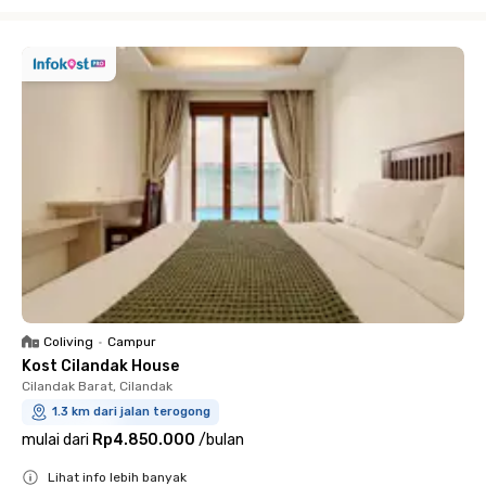
Close
Coliving
•
Campur
Kost Cilandak House
Cilandak Barat, Cilandak
1.3 km dari jalan terogong
mulai dari
Rp4.850.000
/
bulan
Lihat info lebih banyak