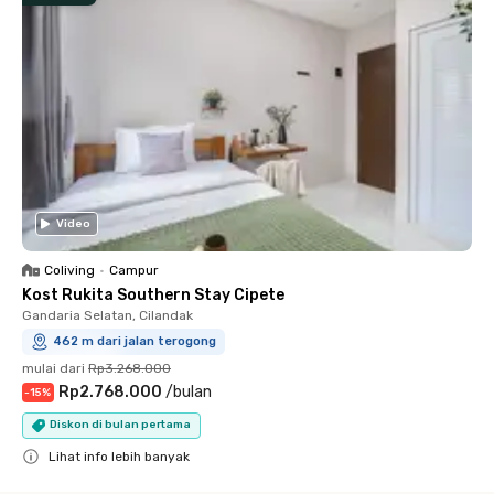
Video
Coliving
•
Campur
Kost Rukita Southern Stay Cipete
Gandaria Selatan, Cilandak
462 m dari jalan terogong
mulai dari
Rp3.268.000
Rp2.768.000
/
bulan
-
15
%
Diskon di bulan pertama
Lihat info lebih banyak
Close