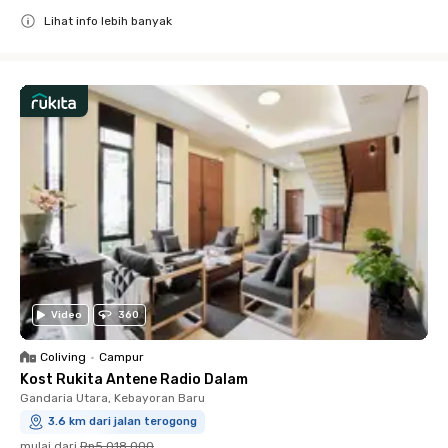
Lihat info lebih banyak
Close
Video
360
Coliving
•
Campur
Kost Rukita Antene Radio Dalam
Gandaria Utara, Kebayoran Baru
3.6 km dari jalan terogong
mulai dari
Rp5.018.000