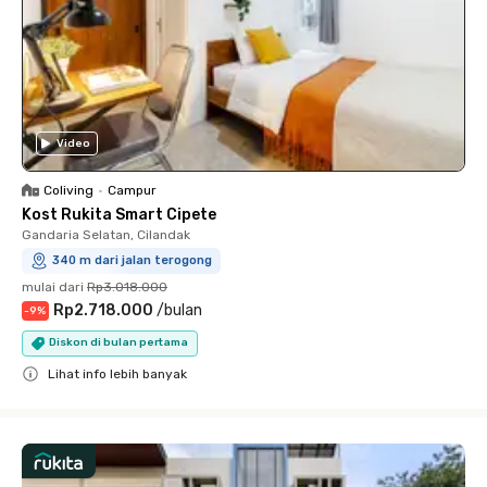
Video
Coliving
•
Campur
Kost Rukita Smart Cipete
Gandaria Selatan, Cilandak
340 m dari jalan terogong
mulai dari
Rp3.018.000
Rp2.718.000
/
bulan
-
9
%
Diskon di bulan pertama
Lihat info lebih banyak
Close