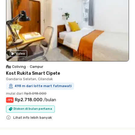
Video
Coliving
•
Campur
Kost Rukita Smart Cipete
Gandaria Selatan, Cilandak
498 m dari lotte mart fatmawati
mulai dari
Rp3.018.000
Rp2.718.000
/
bulan
-
9
%
Diskon di bulan pertama
Lihat info lebih banyak
Close