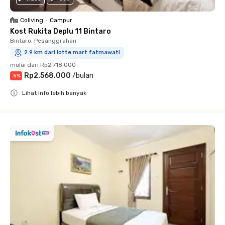
Coliving
•
Campur
Kost Rukita Deplu 11 Bintaro
Bintaro, Pesanggrahan
2.9 km dari lotte mart fatmawati
mulai dari
Rp2.718.000
Rp2.568.000
/
bulan
-
5
%
Lihat info lebih banyak
Close