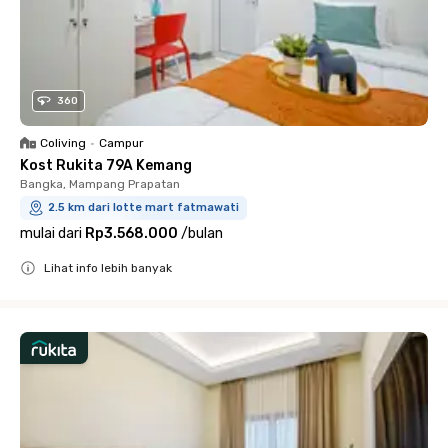
360
Coliving
•
Campur
Kost Rukita 79A Kemang
Bangka, Mampang Prapatan
2.5 km dari lotte mart fatmawati
mulai dari
Rp3.568.000
/
bulan
Lihat info lebih banyak
Close