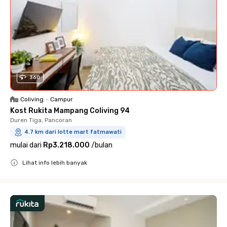
360
Coliving
•
Campur
Kost Rukita Mampang Coliving 94
Duren Tiga, Pancoran
4.7 km dari lotte mart fatmawati
mulai dari
Rp3.218.000
/
bulan
Lihat info lebih banyak
Close