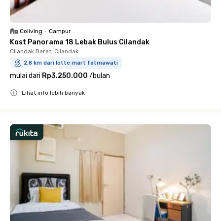
Coliving
•
Campur
Kost Panorama 18 Lebak Bulus Cilandak
Cilandak Barat, Cilandak
2.8 km dari lotte mart fatmawati
mulai dari
Rp3.250.000
/
bulan
Lihat info lebih banyak
Close