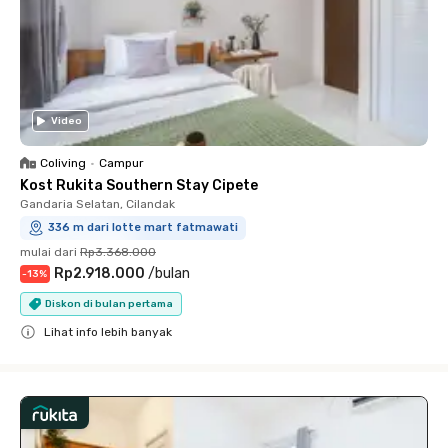
Video
Coliving
•
Campur
Kost Rukita Southern Stay Cipete
Gandaria Selatan, Cilandak
336 m dari lotte mart fatmawati
mulai dari
Rp3.368.000
Rp2.918.000
/
bulan
-
13
%
Diskon di bulan pertama
Lihat info lebih banyak
Close