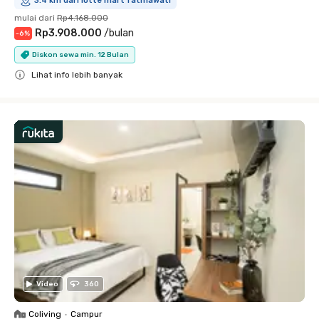
3.4 km dari lotte mart fatmawati
mulai dari
Rp4.168.000
Rp3.908.000
/
bulan
-
6
%
Diskon sewa min. 12 Bulan
Lihat info lebih banyak
Close
Video
360
Coliving
•
Campur