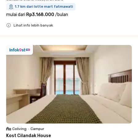
1.7 km dari lotte mart fatmawati
mulai dari
Rp3.168.000
/
bulan
Lihat info lebih banyak
Close
Coliving
•
Campur
Kost Cilandak House