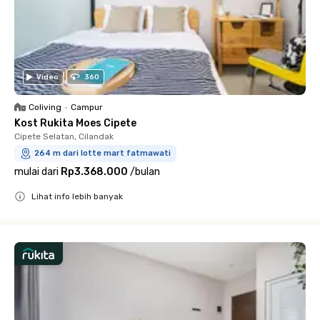
Video
360
Coliving
•
Campur
Kost Rukita Moes Cipete
Cipete Selatan, Cilandak
264 m dari lotte mart fatmawati
mulai dari
Rp3.368.000
/
bulan
Lihat info lebih banyak
Close