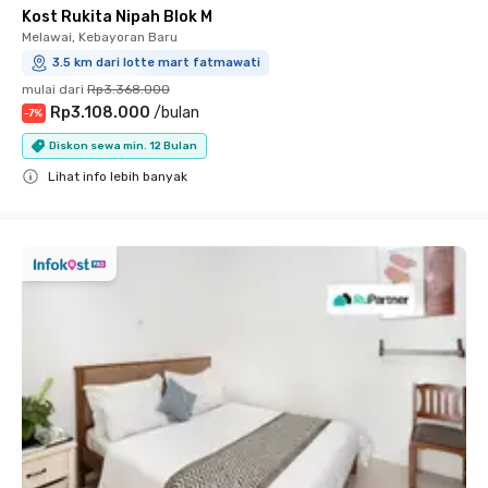
Kost Rukita Nipah Blok M
Melawai, Kebayoran Baru
3.5 km dari lotte mart fatmawati
mulai dari
Rp3.368.000
Rp3.108.000
/
bulan
-
7
%
Diskon sewa min. 12 Bulan
Lihat info lebih banyak
Close