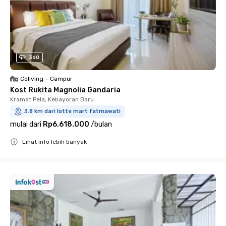
360
Coliving
•
Campur
Kost Rukita Magnolia Gandaria
Kramat Pela, Kebayoran Baru
3.8 km dari lotte mart fatmawati
mulai dari
Rp6.618.000
/
bulan
Lihat info lebih banyak
Close