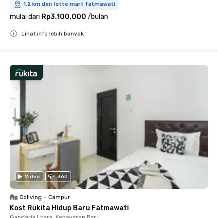
1.2 km dari lotte mart fatmawati
mulai dari
Rp3.100.000
/
bulan
Lihat info lebih banyak
Close
Video
360
Coliving
•
Campur
Kost Rukita Hidup Baru Fatmawati
Gandaria Utara, Kebayoran Baru