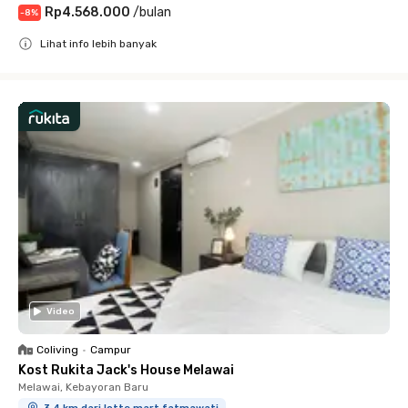
Rp4.568.000
/
bulan
-
8
%
Lihat info lebih banyak
Close
Video
Coliving
•
Campur
Kost Rukita Jack's House Melawai
Melawai, Kebayoran Baru