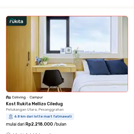
Close
Coliving
•
Campur
Kost Rukita Mellizo Ciledug
Petukangan Utara, Pesanggrahan
6.8 km dari lotte mart fatmawati
mulai dari
Rp2.218.000
/
bulan