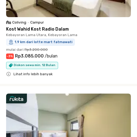
Coliving
•
Campur
Kost Wahid Kost Radio Dalam
Kebayoran Lama Utara, Kebayoran Lama
1.9 km dari lotte mart fatmawati
mulai dari
Rp3.200.000
Rp3.085.000
/
bulan
-
3
%
Diskon sewa min. 12 Bulan
Lihat info lebih banyak
Close