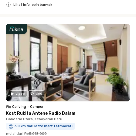
Lihat info lebih banyak
Close
Video
360
Coliving
•
Campur
Kost Rukita Antene Radio Dalam
Gandaria Utara, Kebayoran Baru
3.0 km dari lotte mart fatmawati
mulai dari
Rp5.018.000