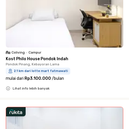
Coliving
•
Campur
Kost Philo House Pondok Indah
Pondok Pinang, Kebayoran Lama
2.1 km dari lotte mart fatmawati
mulai dari
Rp3.100.000
/
bulan
Lihat info lebih banyak
Close