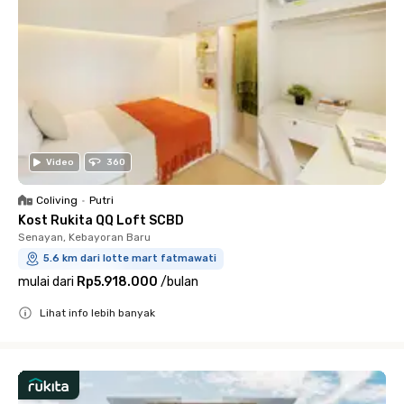
Video
360
Coliving
•
Putri
Kost Rukita QQ Loft SCBD
Senayan, Kebayoran Baru
5.6 km dari lotte mart fatmawati
mulai dari
Rp5.918.000
/
bulan
Lihat info lebih banyak
Close