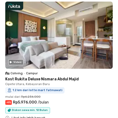
Video
Coliving
•
Campur
Kost Rukita Deluxe Nismara Abdul Majid
Cipete Utara, Kebayoran Baru
1.2 km dari lotte mart fatmawati
mulai dari
Rp6.236.000
Rp5.976.000
/
bulan
-
4
%
Diskon sewa min. 12 Bulan
Lihat info lebih banyak