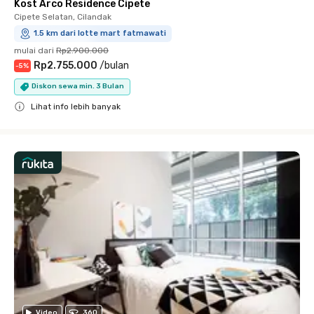
Kost Arco Residence Cipete
Cipete Selatan, Cilandak
1.5 km dari lotte mart fatmawati
mulai dari
Rp2.900.000
Rp2.755.000
/
bulan
-
5
%
Diskon sewa min. 3 Bulan
Lihat info lebih banyak
Close
Video
360