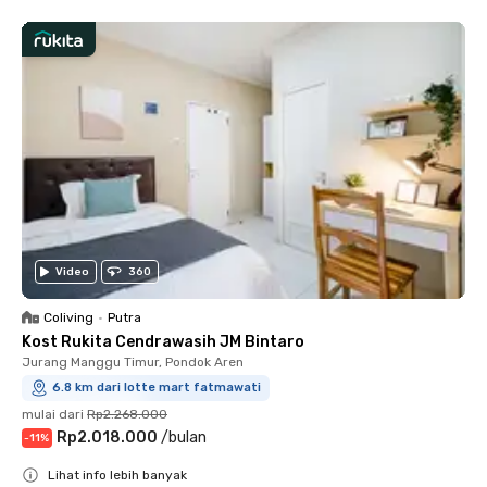
Video
360
Coliving
•
Putra
Kost Rukita Cendrawasih JM Bintaro
Jurang Manggu Timur, Pondok Aren
6.8 km dari lotte mart fatmawati
mulai dari
Rp2.268.000
Rp2.018.000
/
bulan
-
11
%
Lihat info lebih banyak