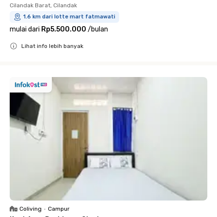
Cilandak Barat, Cilandak
1.6 km dari lotte mart fatmawati
mulai dari
Rp5.500.000
/
bulan
Lihat info lebih banyak
Close
Coliving
•
Campur