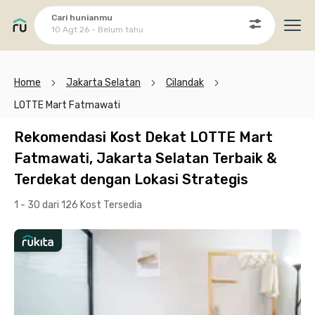
Cari hunianmu
10 Agt 26 - Belum tahu
Ope
Home
Jakarta Selatan
Cilandak
LOTTE Mart Fatmawati
Rekomendasi Kost Dekat LOTTE Mart
Fatmawati, Jakarta Selatan Terbaik &
Terdekat dengan Lokasi Strategis
1 - 30 dari 126 Kost
Tersedia