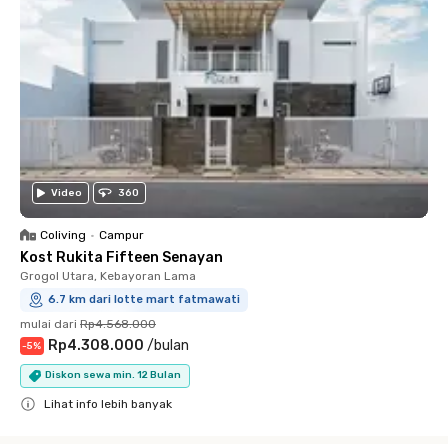
Video
360
Coliving
•
Campur
Kost Rukita Fifteen Senayan
Grogol Utara, Kebayoran Lama
6.7 km dari lotte mart fatmawati
mulai dari
Rp4.568.000
Rp4.308.000
/
bulan
-
5
%
Diskon sewa min. 12 Bulan
Lihat info lebih banyak
Close