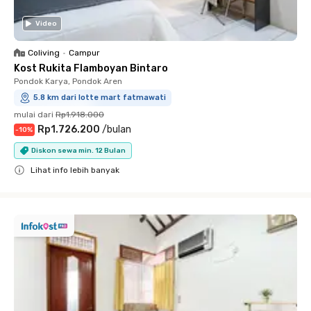
Video
Coliving
•
Campur
Kost Rukita Flamboyan Bintaro
Pondok Karya, Pondok Aren
5.8 km dari lotte mart fatmawati
mulai dari
Rp1.918.000
Rp1.726.200
/
bulan
-
10
%
Diskon sewa min. 12 Bulan
Lihat info lebih banyak
Close