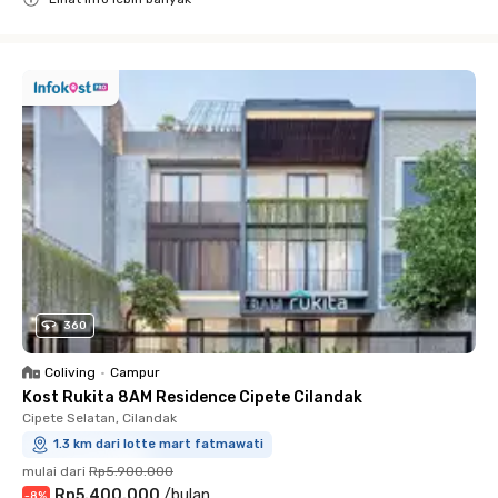
Close
360
Coliving
•
Campur
Kost Rukita 8AM Residence Cipete Cilandak
Cipete Selatan, Cilandak
1.3 km dari lotte mart fatmawati
mulai dari
Rp5.900.000
Rp5.400.000
/
bulan
-
8
%