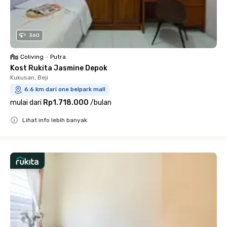
360
Coliving
•
Putra
Kost Rukita Jasmine Depok
Kukusan, Beji
6.6 km dari one belpark mall
mulai dari
Rp1.718.000
/
bulan
Lihat info lebih banyak
Close