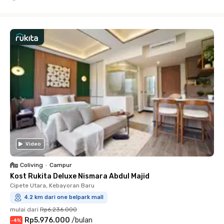
Close
Video
Coliving
•
Campur
Kost Rukita Deluxe Nismara Abdul Majid
Cipete Utara, Kebayoran Baru
4.2 km dari one belpark mall
mulai dari
Rp6.236.000
Rp5.976.000
/
bulan
-
4
%