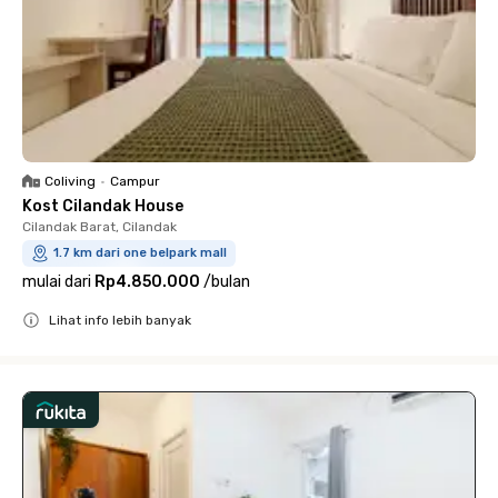
Coliving
•
Campur
Kost Cilandak House
Cilandak Barat, Cilandak
1.7 km dari one belpark mall
mulai dari
Rp4.850.000
/
bulan
Lihat info lebih banyak
Close