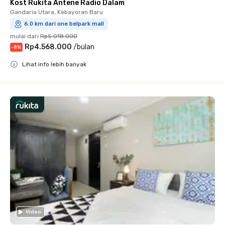
Kost Rukita Antene Radio Dalam
Gandaria Utara, Kebayoran Baru
6.0 km dari one belpark mall
mulai dari
Rp5.018.000
Rp4.568.000
/
bulan
-
8
%
Lihat info lebih banyak
Close
Video