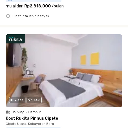
mulai dari
Rp2.818.000
/
bulan
Lihat info lebih banyak
Close
Video
360
Coliving
•
Campur
Kost Rukita Pinnus Cipete
Cipete Utara, Kebayoran Baru