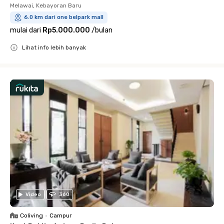
Melawai, Kebayoran Baru
6.0 km dari one belpark mall
mulai dari
Rp5.000.000
/
bulan
Lihat info lebih banyak
Close
Video
360
Coliving
•
Campur