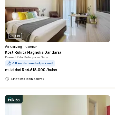
360
Coliving
•
Campur
Kost Rukita Magnolia Gandaria
Kramat Pela, Kebayoran Baru
6.8 km dari one belpark mall
mulai dari
Rp6.618.000
/
bulan
Lihat info lebih banyak
Close