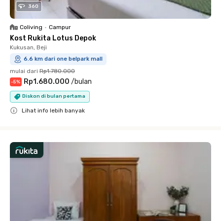
360
Coliving
•
Campur
Kost Rukita Lotus Depok
Kukusan, Beji
6.6 km dari one belpark mall
mulai dari
Rp1.780.000
Rp1.680.000
/
bulan
-
5
%
Diskon di bulan pertama
Lihat info lebih banyak
Close