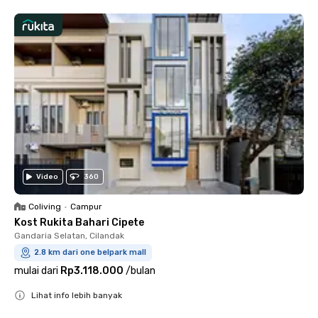
Video
360
Coliving
•
Campur
Kost Rukita Bahari Cipete
Gandaria Selatan, Cilandak
2.8 km dari one belpark mall
mulai dari
Rp3.118.000
/
bulan
Lihat info lebih banyak
Close