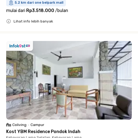
5.2 km dari one belpark mall
mulai dari
Rp3.518.000
/
bulan
Lihat info lebih banyak
Close
Coliving
•
Campur
Kost YBM Residence Pondok Indah
Kebayoran Lama Selatan, Kebayoran Lama