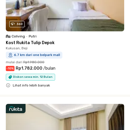
360
Coliving
•
Putri
Kost Rukita Tulip Depok
Kukusan, Beji
6.7 km dari one belpark mall
mulai dari
Rp1.980.000
Rp1.782.000
/
bulan
-
10
%
Diskon sewa min. 12 Bulan
Lihat info lebih banyak
Close