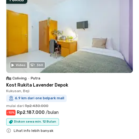
Video
360
Coliving
•
Putra
Kost Rukita Lavender Depok
Kukusan, Beji
6.9 km dari one belpark mall
mulai dari
Rp2.430.000
Rp2.187.000
/
bulan
-
10
%
Diskon sewa min. 12 Bulan
Lihat info lebih banyak
Close