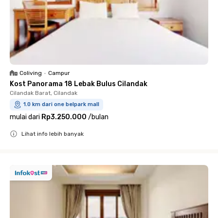
Coliving
•
Campur
Kost Panorama 18 Lebak Bulus Cilandak
Cilandak Barat, Cilandak
1.0 km dari one belpark mall
mulai dari
Rp3.250.000
/
bulan
Lihat info lebih banyak
Close