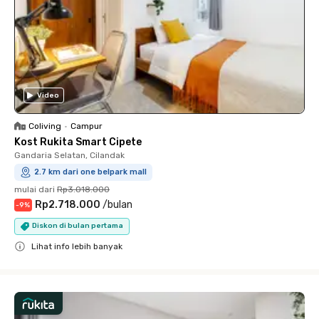
Video
Coliving
•
Campur
Kost Rukita Smart Cipete
Gandaria Selatan, Cilandak
2.7 km dari one belpark mall
mulai dari
Rp3.018.000
Rp2.718.000
/
bulan
-
9
%
Diskon di bulan pertama
Lihat info lebih banyak
Close