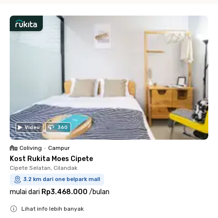
Video
360
Coliving
•
Campur
Kost Rukita Moes Cipete
Cipete Selatan, Cilandak
3.2 km dari one belpark mall
mulai dari
Rp3.468.000
/
bulan
Lihat info lebih banyak