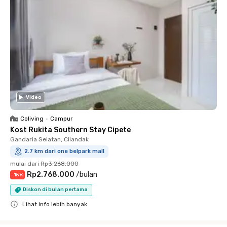
Video
Coliving
•
Campur
Kost Rukita Southern Stay Cipete
Gandaria Selatan, Cilandak
2.7 km dari one belpark mall
mulai dari
Rp3.268.000
Rp2.768.000
/
bulan
-
15
%
Diskon di bulan pertama
Lihat info lebih banyak
Close