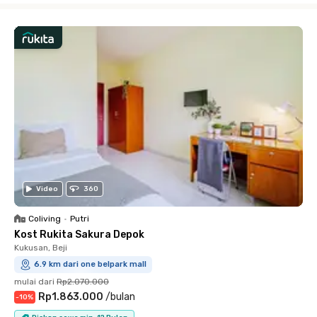
Video
360
Coliving
•
Putri
Kost Rukita Sakura Depok
Kukusan, Beji
6.9 km dari one belpark mall
mulai dari
Rp2.070.000
Rp1.863.000
/
bulan
-
10
%