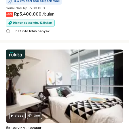
4.3 km dari one belpark mall
mulai dari
Rp5.900.000
Rp5.400.000
/
bulan
-
8
%
Diskon sewa min. 12 Bulan
Lihat info lebih banyak
Close
Video
360
Coliving
•
Campur