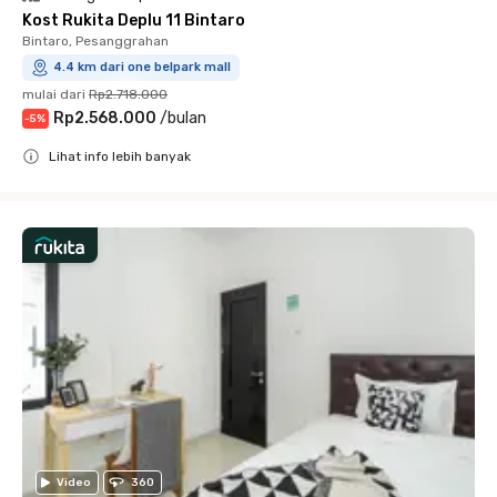
Kost Rukita Deplu 11 Bintaro
Bintaro, Pesanggrahan
4.4 km dari one belpark mall
mulai dari
Rp2.718.000
Rp2.568.000
/
bulan
-
5
%
Lihat info lebih banyak
Close
Video
360