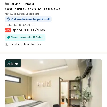
Coliving
•
Campur
Kost Rukita Jack's House Melawai
Melawai, Kebayoran Baru
6.4 km dari one belpark mall
mulai dari
Rp4.168.000
Rp3.908.000
/
bulan
-
6
%
Diskon sewa min. 12 Bulan
Lihat info lebih banyak
Close