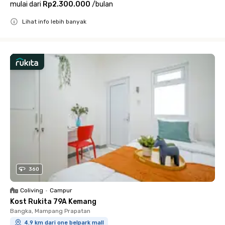
mulai dari
Rp2.300.000
/
bulan
Lihat info lebih banyak
Close
360
Coliving
•
Campur
Kost Rukita 79A Kemang
Bangka, Mampang Prapatan
4.9 km dari one belpark mall