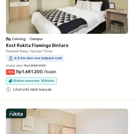
Coliving
•
Campur
Kost Rukita Flamingo Bintaro
Pondok Ranji, Ciputat Timur
6.5 km dari one belpark mall
mulai dari
Rp1.868.000
Rp1.681.200
/
bulan
-
10
%
Diskon sewa min. 12 Bulan
Lihat info lebih banyak
Close