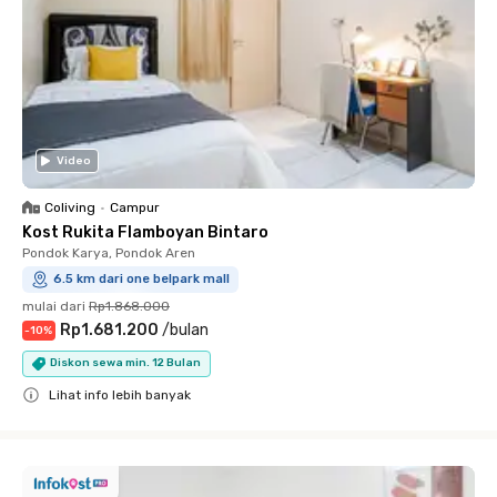
Video
Coliving
•
Campur
Kost Rukita Flamboyan Bintaro
Pondok Karya, Pondok Aren
6.5 km dari one belpark mall
mulai dari
Rp1.868.000
Rp1.681.200
/
bulan
-
10
%
Diskon sewa min. 12 Bulan
Lihat info lebih banyak
Close