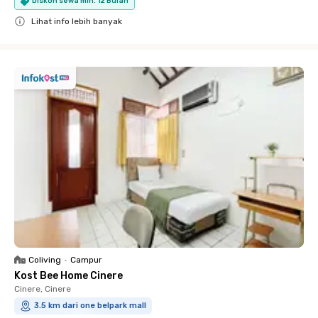
Diskon sewa min. 12 Bulan
Lihat info lebih banyak
Close
Coliving
•
Campur
Kost Bee Home Cinere
Cinere, Cinere
3.5 km dari one belpark mall