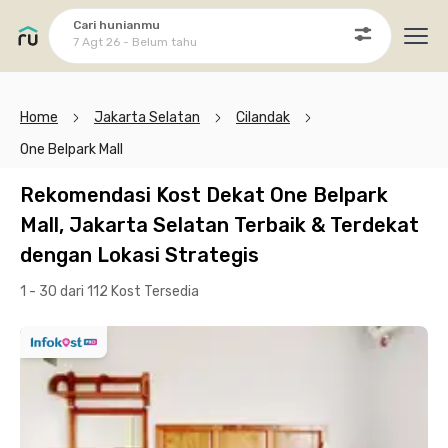
Cari hunianmu
7 Agt 26 - Belum tahu
Ope
Home
Jakarta Selatan
Cilandak
One Belpark Mall
Rekomendasi Kost Dekat One Belpark
Mall, Jakarta Selatan Terbaik & Terdekat
dengan Lokasi Strategis
1 - 30 dari 112 Kost
Tersedia