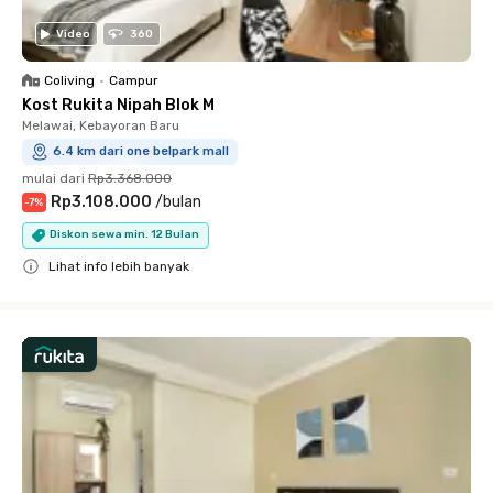
Video
360
Coliving
•
Campur
Kost Rukita Nipah Blok M
Melawai, Kebayoran Baru
6.4 km dari one belpark mall
mulai dari
Rp3.368.000
Rp3.108.000
/
bulan
-
7
%
Diskon sewa min. 12 Bulan
Lihat info lebih banyak
Close