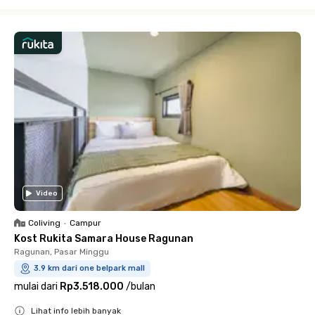
Close
Video
Coliving
•
Campur
Kost Rukita Samara House Ragunan
Ragunan, Pasar Minggu
3.9 km dari one belpark mall
mulai dari
Rp3.518.000
/
bulan
Lihat info lebih banyak