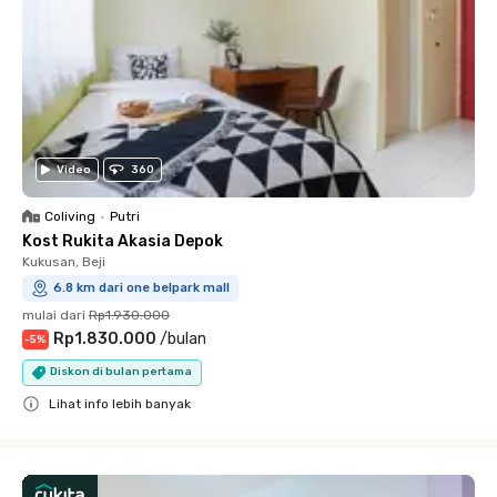
Video
360
Coliving
•
Putri
Kost Rukita Akasia Depok
Kukusan, Beji
6.8 km dari one belpark mall
mulai dari
Rp1.930.000
Rp1.830.000
/
bulan
-
5
%
Diskon di bulan pertama
Lihat info lebih banyak
Close