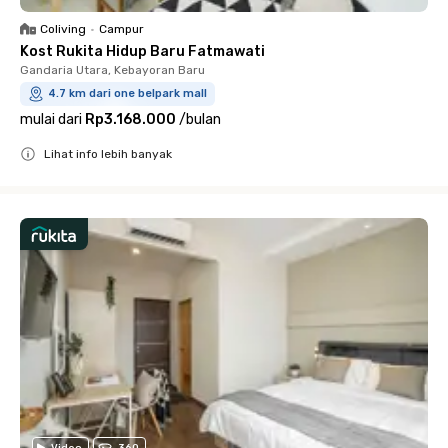
Coliving
•
Campur
Kost Rukita Hidup Baru Fatmawati
Gandaria Utara, Kebayoran Baru
4.7 km dari one belpark mall
mulai dari
Rp3.168.000
/
bulan
Lihat info lebih banyak
Close
Video
360