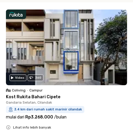
Video
360
Coliving
•
Campur
Kost Rukita Bahari Cipete
Gandaria Selatan, Cilandak
3.4 km dari rumah sakit marinir cilandak
mulai dari
Rp3.268.000
/
bulan
Lihat info lebih banyak