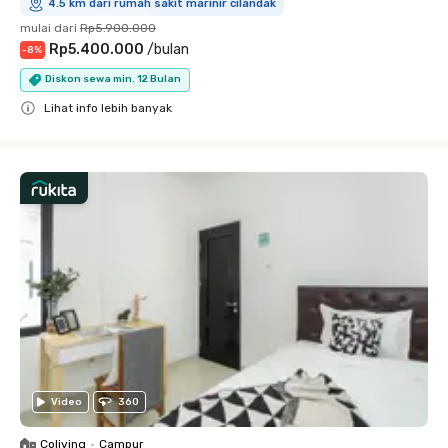
4.5 km dari rumah sakit marinir cilandak
mulai dari
Rp5.900.000
Rp5.400.000
/
bulan
-
8
%
Diskon sewa min. 12 Bulan
Lihat info lebih banyak
Close
Video
360
Coliving
•
Campur