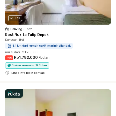
360
Coliving
•
Putri
Kost Rukita Tulip Depok
Kukusan, Beji
6.1 km dari rumah sakit marinir cilandak
mulai dari
Rp1.980.000
Rp1.782.000
/
bulan
-
10
%
Diskon sewa min. 12 Bulan
Lihat info lebih banyak
Close