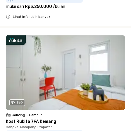
mulai dari
Rp3.250.000
/
bulan
Lihat info lebih banyak
Close
360
Coliving
•
Campur
Kost Rukita 79A Kemang
Bangka, Mampang Prapatan