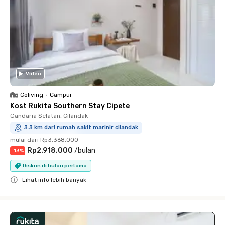
Video
Coliving
•
Campur
Kost Rukita Southern Stay Cipete
Gandaria Selatan, Cilandak
3.3 km dari rumah sakit marinir cilandak
mulai dari
Rp3.368.000
Rp2.918.000
/
bulan
-
13
%
Diskon di bulan pertama
Lihat info lebih banyak
Close