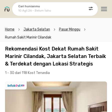
Cari hunianmu
10 Agt 26 - Belum tahu
Ope
Home
Jakarta Selatan
Pasar Minggu
Rumah Sakit Marinir Cilandak
Rekomendasi Kost Dekat Rumah Sakit
Marinir Cilandak, Jakarta Selatan Terbaik
& Terdekat dengan Lokasi Strategis
1 - 30 dari 118 Kost
Tersedia