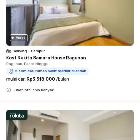
Video
Coliving
•
Campur
Kost Rukita Samara House Ragunan
Ragunan, Pasar Minggu
2.7 km dari rumah sakit marinir cilandak
mulai dari
Rp3.518.000
/
bulan
Lihat info lebih banyak
Close