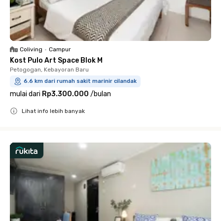
Coliving
•
Campur
Kost Pulo Art Space Blok M
Petogogan, Kebayoran Baru
6.6 km dari rumah sakit marinir cilandak
mulai dari
Rp3.300.000
/
bulan
Lihat info lebih banyak
Close