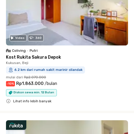
Video
360
Coliving
•
Putri
Kost Rukita Sakura Depok
Kukusan, Beji
6.2 km dari rumah sakit marinir cilandak
mulai dari
Rp2.070.000
Rp1.863.000
/
bulan
-
10
%
Diskon sewa min. 12 Bulan
Lihat info lebih banyak
Close