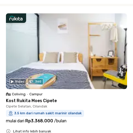
Close
Video
360
Coliving
•
Campur
Kost Rukita Moes Cipete
Cipete Selatan, Cilandak
3.5 km dari rumah sakit marinir cilandak
mulai dari
Rp3.368.000
/
bulan
Lihat info lebih banyak