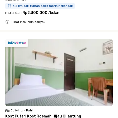
4.5 km dari rumah sakit marinir cilandak
mulai dari
Rp2.300.000
/
bulan
Lihat info lebih banyak
Close
Coliving
•
Putri
Kost Puteri Kost Roemah Hijau Cijantung