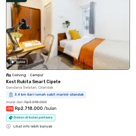
Video
Coliving
•
Campur
Kost Rukita Smart Cipete
Gandaria Selatan, Cilandak
3.4 km dari rumah sakit marinir cilandak
mulai dari
Rp3.018.000
Rp2.718.000
/
bulan
-
9
%
Diskon di bulan pertama
Lihat info lebih banyak
Close