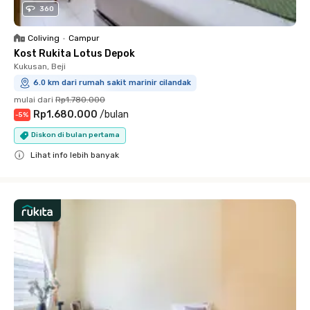
360
Coliving
•
Campur
Kost Rukita Lotus Depok
Kukusan, Beji
6.0 km dari rumah sakit marinir cilandak
mulai dari
Rp1.780.000
Rp1.680.000
/
bulan
-
5
%
Diskon di bulan pertama
Lihat info lebih banyak
Close