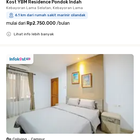
Kost YBM Residence Pondok Indah
Kebayoran Lama Selatan, Kebayoran Lama
6.1 km dari rumah sakit marinir cilandak
mulai dari
Rp2.750.000
/
bulan
Lihat info lebih banyak
Close
Coliving
•
Campur