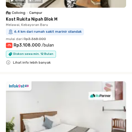
Video
360
Coliving
•
Campur
Kost Rukita Nipah Blok M
Melawai, Kebayoran Baru
6.4 km dari rumah sakit marinir cilandak
mulai dari
Rp3.368.000
Rp3.108.000
/
bulan
-
7
%
Diskon sewa min. 12 Bulan
Lihat info lebih banyak
Close