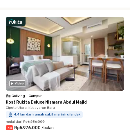
Close
Video
Coliving
•
Campur
Kost Rukita Deluxe Nismara Abdul Majid
Cipete Utara, Kebayoran Baru
4.4 km dari rumah sakit marinir cilandak
mulai dari
Rp6.236.000
Rp5.976.000
/
bulan
-
4
%