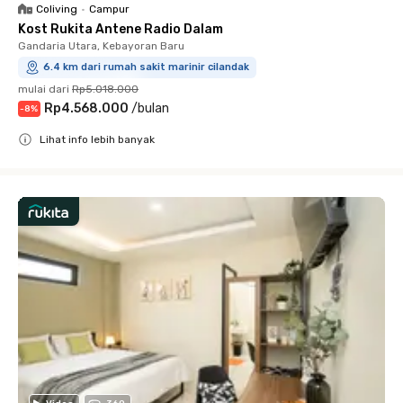
Coliving
•
Campur
Kost Rukita Antene Radio Dalam
Gandaria Utara, Kebayoran Baru
6.4 km dari rumah sakit marinir cilandak
mulai dari
Rp5.018.000
Rp4.568.000
/
bulan
-
8
%
Lihat info lebih banyak
Close