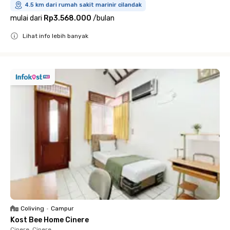
4.5 km dari rumah sakit marinir cilandak
mulai dari
Rp3.568.000
/
bulan
Lihat info lebih banyak
Close
Coliving
•
Campur
Kost Bee Home Cinere
Cinere, Cinere