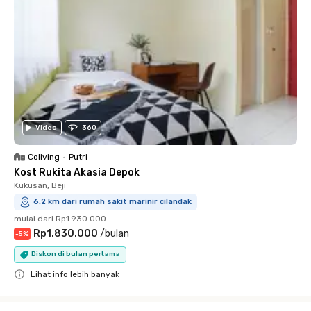
Video
360
Coliving
•
Putri
Kost Rukita Akasia Depok
Kukusan, Beji
6.2 km dari rumah sakit marinir cilandak
mulai dari
Rp1.930.000
Rp1.830.000
/
bulan
-
5
%
Diskon di bulan pertama
Lihat info lebih banyak
Close