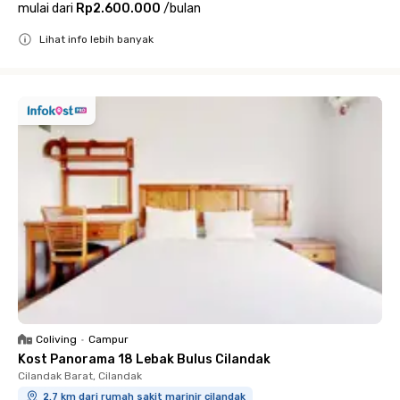
mulai dari
Rp2.600.000
/
bulan
Lihat info lebih banyak
Close
Coliving
•
Campur
Kost Panorama 18 Lebak Bulus Cilandak
Cilandak Barat, Cilandak
2.7 km dari rumah sakit marinir cilandak