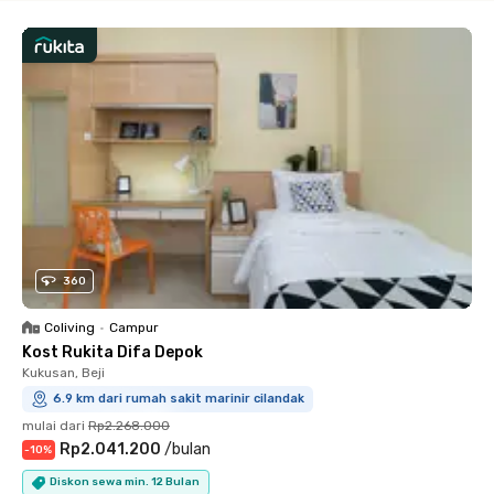
360
Coliving
•
Campur
Kost Rukita Difa Depok
Kukusan, Beji
6.9 km dari rumah sakit marinir cilandak
mulai dari
Rp2.268.000
Rp2.041.200
/
bulan
-
10
%
Diskon sewa min. 12 Bulan