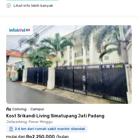
Lihat info lebih banyak
Close
Coliving
•
Campur
Kost Srikandi Living Simatupang Jati Padang
Jatipadang, Pasar Minggu
2.6 km dari rumah sakit marinir cilandak
mulai dari
Rp2.250.000
/
bulan