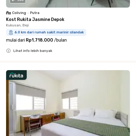
Coliving
•
Putra
Kost Rukita Jasmine Depok
Kukusan, Beji
6.0 km dari rumah sakit marinir cilandak
mulai dari
Rp1.718.000
/
bulan
Lihat info lebih banyak
Close