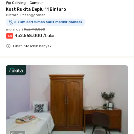
Coliving
•
Campur
Kost Rukita Deplu 11 Bintaro
Bintaro, Pesanggrahan
5.7 km dari rumah sakit marinir cilandak
mulai dari
Rp2.718.000
Rp2.568.000
/
bulan
-
5
%
Lihat info lebih banyak
Close
360