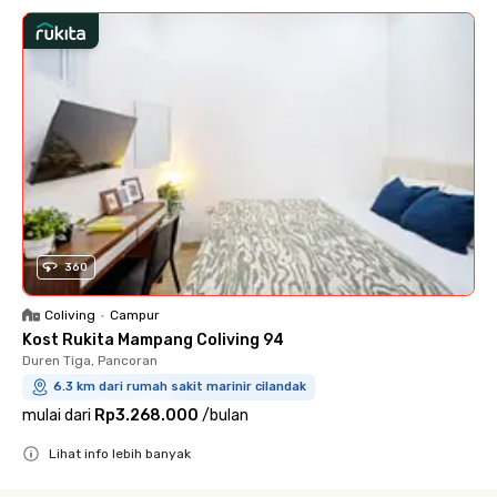
360
Coliving
•
Campur
Kost Rukita Mampang Coliving 94
Duren Tiga, Pancoran
6.3 km dari rumah sakit marinir cilandak
mulai dari
Rp3.268.000
/
bulan
Lihat info lebih banyak
Close