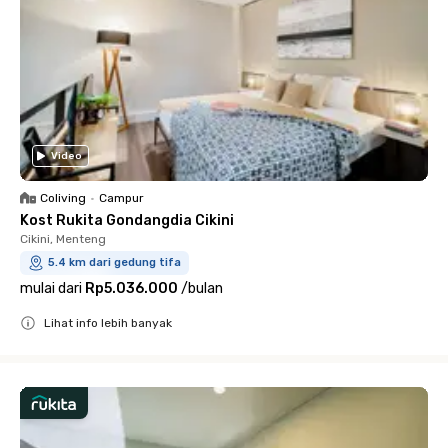
Video
Coliving
•
Campur
Kost Rukita Gondangdia Cikini
Cikini, Menteng
5.4 km dari gedung tifa
mulai dari
Rp5.036.000
/
bulan
Lihat info lebih banyak
Close