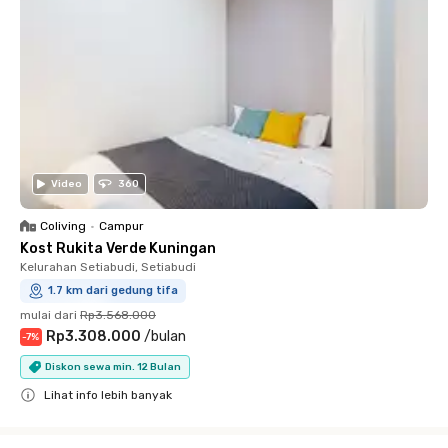
Video
360
Coliving
•
Campur
Kost Rukita Verde Kuningan
Kelurahan Setiabudi, Setiabudi
1.7 km dari gedung tifa
mulai dari
Rp3.568.000
Rp3.308.000
/
bulan
-
7
%
Diskon sewa min. 12 Bulan
Lihat info lebih banyak
Close