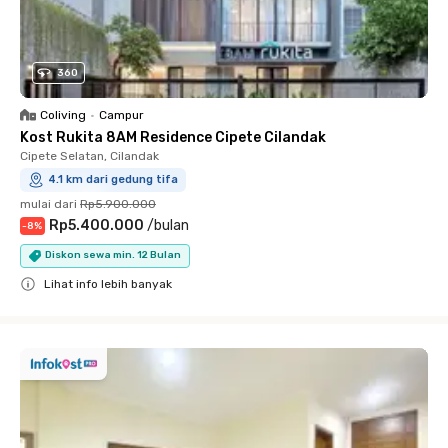
360
Coliving
•
Campur
Kost Rukita 8AM Residence Cipete Cilandak
Cipete Selatan, Cilandak
4.1 km dari gedung tifa
mulai dari
Rp5.900.000
Rp5.400.000
/
bulan
-
8
%
Diskon sewa min. 12 Bulan
Lihat info lebih banyak
Close