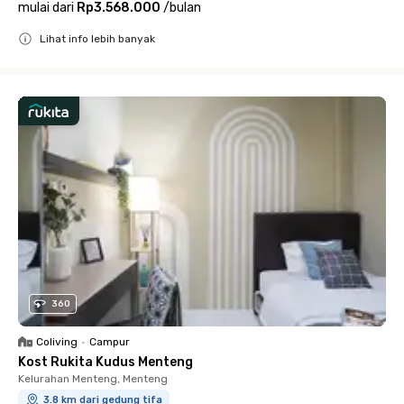
mulai dari
Rp3.568.000
/
bulan
Lihat info lebih banyak
Close
360
Coliving
•
Campur
Kost Rukita Kudus Menteng
Kelurahan Menteng, Menteng
3.8 km dari gedung tifa