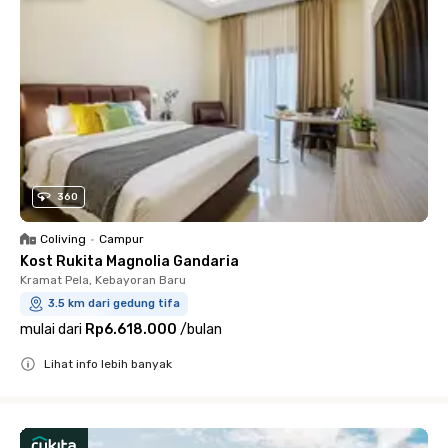
360
Coliving
•
Campur
Kost Rukita Magnolia Gandaria
Kramat Pela, Kebayoran Baru
3.5 km dari gedung tifa
mulai dari
Rp6.618.000
/
bulan
Lihat info lebih banyak
Close