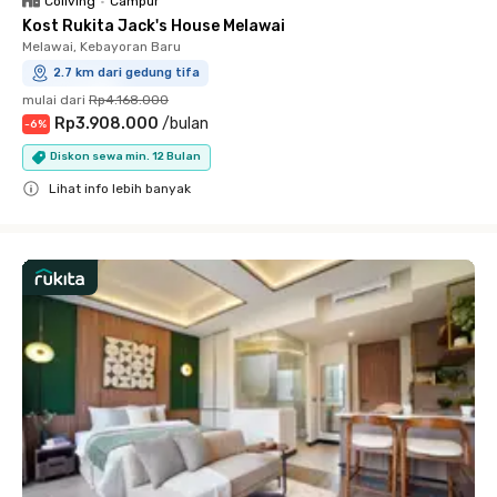
Coliving
•
Campur
Kost Rukita Jack's House Melawai
Melawai, Kebayoran Baru
2.7 km dari gedung tifa
mulai dari
Rp4.168.000
Rp3.908.000
/
bulan
-
6
%
Diskon sewa min. 12 Bulan
Lihat info lebih banyak
Close