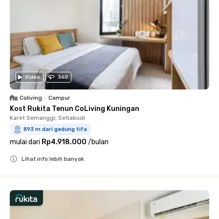
Video
360
Coliving
•
Campur
Kost Rukita Tenun CoLiving Kuningan
Karet Semanggi, Setiabudi
893 m dari gedung tifa
mulai dari
Rp4.918.000
/
bulan
Lihat info lebih banyak
Close