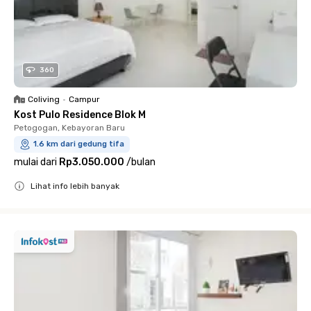
360
Coliving
•
Campur
Kost Pulo Residence Blok M
Petogogan, Kebayoran Baru
1.6 km dari gedung tifa
mulai dari
Rp3.050.000
/
bulan
Lihat info lebih banyak
Close