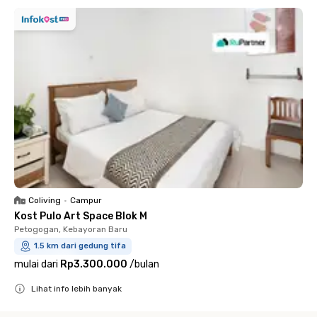
Coliving
•
Campur
Kost Pulo Art Space Blok M
Petogogan, Kebayoran Baru
1.5 km dari gedung tifa
mulai dari
Rp3.300.000
/
bulan
Lihat info lebih banyak
Close