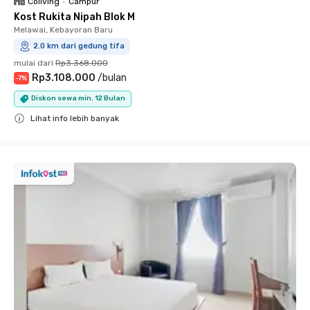
Coliving
•
Campur
Kost Rukita Nipah Blok M
Melawai, Kebayoran Baru
2.0 km dari gedung tifa
mulai dari
Rp3.368.000
Rp3.108.000
/
bulan
-
7
%
Diskon sewa min. 12 Bulan
Lihat info lebih banyak
Close