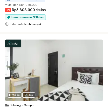
mulai dari
Rp4.068.000
Rp3.808.000
/
bulan
-
6
%
Diskon sewa min. 12 Bulan
Lihat info lebih banyak
Close
Video
360
Coliving
•
Campur