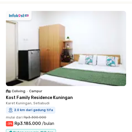
Coliving
•
Campur
Kost Family Residence Kuningan
Karet Kuningan, Setiabudi
2.0 km dari gedung tifa
mulai dari
Rp3.300.000
Rp3.185.000
/
bulan
-
3
%