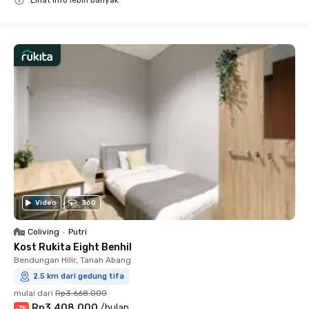
Close
Video
360
Coliving
•
Putri
Kost Rukita Eight Benhil
Bendungan Hilir, Tanah Abang
2.5 km dari gedung tifa
mulai dari
Rp3.668.000
Rp3.408.000
/
bulan
-
7
%