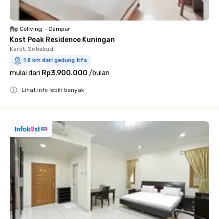
Coliving
•
Campur
Kost Peak Residence Kuningan
Karet, Setiabudi
1.8 km dari gedung tifa
mulai dari
Rp3.900.000
/
bulan
Lihat info lebih banyak
Close