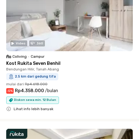
Video
360
Coliving
•
Campur
Kost Rukita Seven Benhil
Bendungan Hilir, Tanah Abang
2.5 km dari gedung tifa
mulai dari
Rp4.618.000
Rp4.358.000
/
bulan
-
5
%
Diskon sewa min. 12 Bulan
Lihat info lebih banyak
Close