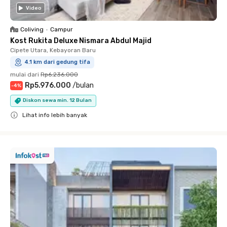
Video
Coliving
•
Campur
Kost Rukita Deluxe Nismara Abdul Majid
Cipete Utara, Kebayoran Baru
4.1 km dari gedung tifa
mulai dari
Rp6.236.000
Rp5.976.000
/
bulan
-
4
%
Diskon sewa min. 12 Bulan
Lihat info lebih banyak
Close