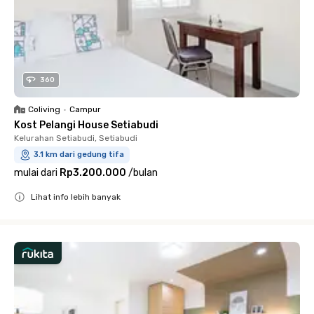
360
Coliving
•
Campur
Kost Pelangi House Setiabudi
Kelurahan Setiabudi, Setiabudi
3.1 km dari gedung tifa
mulai dari
Rp3.200.000
/
bulan
Lihat info lebih banyak
Close