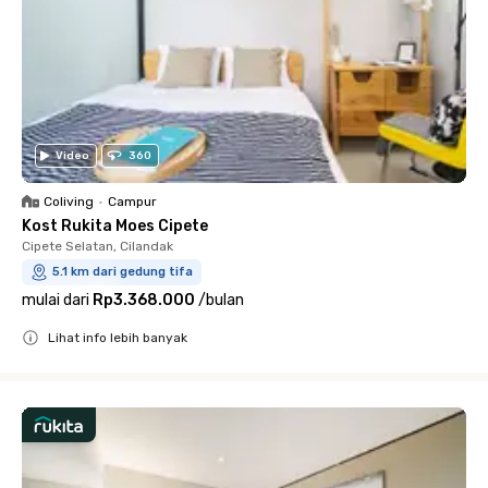
Video
360
Coliving
•
Campur
Kost Rukita Moes Cipete
Cipete Selatan, Cilandak
5.1 km dari gedung tifa
mulai dari
Rp3.368.000
/
bulan
Lihat info lebih banyak
Close