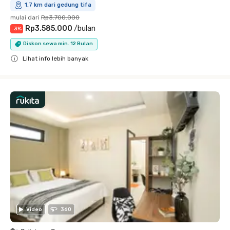
1.7 km dari gedung tifa
mulai dari
Rp3.700.000
Rp3.585.000
/
bulan
-
3
%
Diskon sewa min. 12 Bulan
Lihat info lebih banyak
Close
Video
360