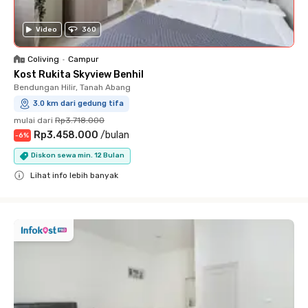
Video
360
Coliving
•
Campur
Kost Rukita Skyview Benhil
Bendungan Hilir, Tanah Abang
3.0 km dari gedung tifa
mulai dari
Rp3.718.000
Rp3.458.000
/
bulan
-
6
%
Diskon sewa min. 12 Bulan
Lihat info lebih banyak
Close