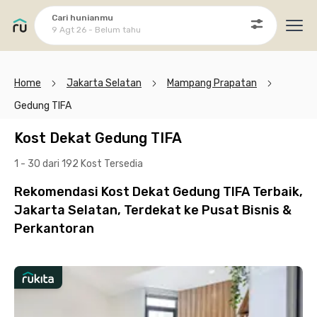
Cari hunianmu
9 Agt 26 - Belum tahu
Ope
Home
Jakarta Selatan
Mampang Prapatan
Gedung TIFA
Kost Dekat Gedung TIFA
1 - 30 dari 192 Kost
Tersedia
Rekomendasi Kost Dekat Gedung TIFA Terbaik,
Jakarta Selatan, Terdekat ke Pusat Bisnis &
Perkantoran