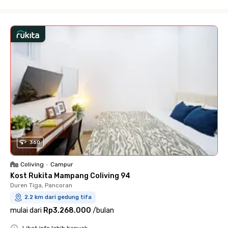
Close
360
Coliving
•
Campur
Kost Rukita Mampang Coliving 94
Duren Tiga, Pancoran
2.2 km dari gedung tifa
mulai dari
Rp3.268.000
/
bulan
Lihat info lebih banyak