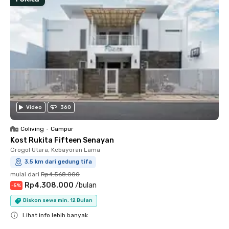
Video
360
Coliving
•
Campur
Kost Rukita Fifteen Senayan
Grogol Utara, Kebayoran Lama
3.5 km dari gedung tifa
mulai dari
Rp4.568.000
Rp4.308.000
/
bulan
-
5
%
Diskon sewa min. 12 Bulan
Lihat info lebih banyak
Close