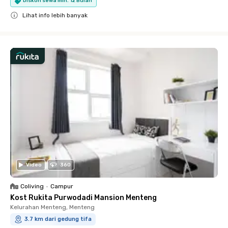
Diskon sewa min. 12 Bulan
Lihat info lebih banyak
Close
Video
360
Coliving
•
Campur
Kost Rukita Purwodadi Mansion Menteng
Kelurahan Menteng, Menteng
3.7 km dari gedung tifa