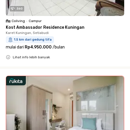
360
Coliving
•
Campur
Kost Ambassador Residence Kuningan
Karet Kuningan, Setiabudi
1.5 km dari gedung tifa
mulai dari
Rp4.950.000
/
bulan
Lihat info lebih banyak
Close