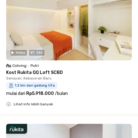
Video
360
Coliving
•
Putri
Kost Rukita QQ Loft SCBD
Senayan, Kebayoran Baru
1.2 km dari gedung tifa
mulai dari
Rp5.918.000
/
bulan
Lihat info lebih banyak
Close