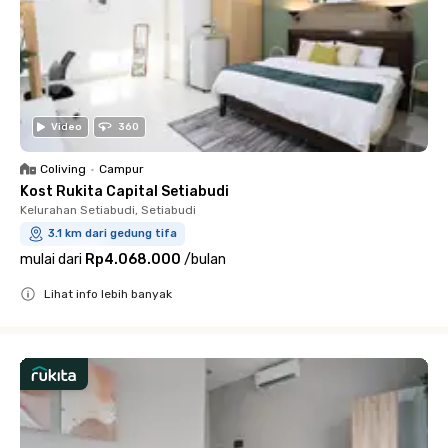
Video
360
Coliving
•
Campur
Kost Rukita Capital Setiabudi
Kelurahan Setiabudi, Setiabudi
3.1 km dari gedung tifa
mulai dari
Rp4.068.000
/
bulan
Lihat info lebih banyak
Close