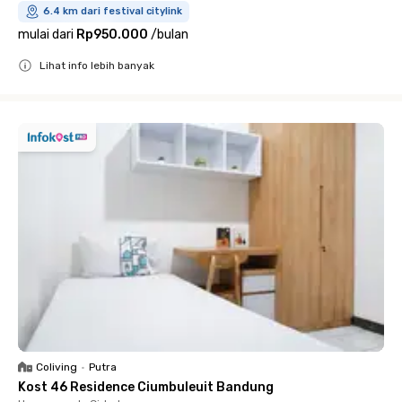
6.4 km dari festival citylink
mulai dari
Rp950.000
/
bulan
Lihat info lebih banyak
Close
Coliving
•
Putra
Kost 46 Residence Ciumbuleuit Bandung