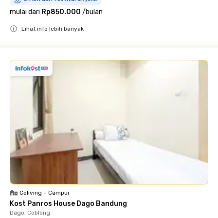
mulai dari
Rp850.000
/
bulan
Lihat info lebih banyak
Close
Coliving
•
Campur
Kost Panros House Dago Bandung
Dago, Coblong