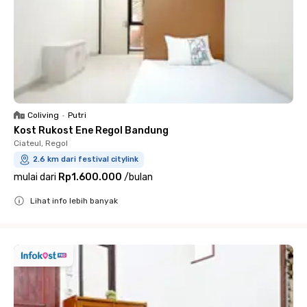
Coliving
•
Putri
Kost Rukost Ene Regol Bandung
Ciateul, Regol
2.6 km dari festival citylink
mulai dari
Rp1.600.000
/
bulan
Lihat info lebih banyak
Close