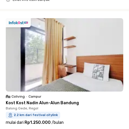
Close
Coliving
•
Campur
Kost Kost Nadin Alun-Alun Bandung
Balong Gede, Regol
2.2 km dari festival citylink
mulai dari
Rp1.250.000
/
bulan