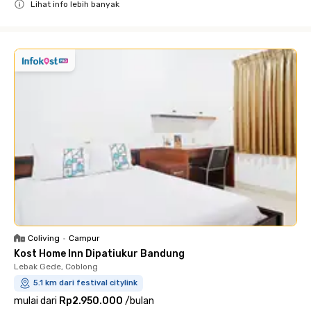
Lihat info lebih banyak
Close
Coliving
•
Campur
Kost Home Inn Dipatiukur Bandung
Lebak Gede, Coblong
5.1 km dari festival citylink
mulai dari
Rp2.950.000
/
bulan