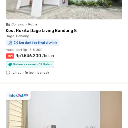
Coliving
•
Putra
Kost Rukita Dago Living Bandung 8
Dago, Coblong
7.0 km dari festival citylink
mulai dari
Rp1.718.000
Rp1.546.200
/
bulan
-
10
%
Diskon sewa min. 12 Bulan
Lihat info lebih banyak
Close