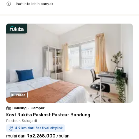
Lihat info lebih banyak
Close
Video
Coliving
•
Campur
Kost Rukita Paskost Pasteur Bandung
Pasteur, Sukajadi
4.9 km dari festival citylink
mulai dari
Rp2.268.000
/
bulan