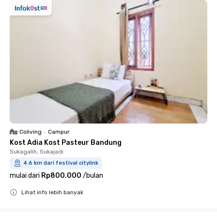
Coliving
•
Campur
Kost Adia Kost Pasteur Bandung
Sukagalih, Sukajadi
4.6 km dari festival citylink
mulai dari
Rp800.000
/
bulan
Lihat info lebih banyak
Close