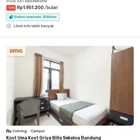
mulai dari
Rp2.168.000
Rp1.951.200
/
bulan
-
10
%
Diskon sewa min. 12 Bulan
Lihat info lebih banyak
Close
Coliving
•
Campur
Kost Uma Kost Griya Billa Sekeloa Bandung