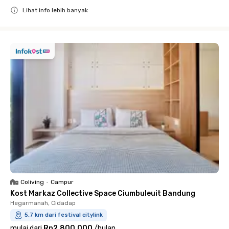
Lihat info lebih banyak
Close
Coliving
•
Campur
Kost Markaz Collective Space Ciumbuleuit Bandung
Hegarmanah, Cidadap
5.7 km dari festival citylink
mulai dari
Rp2.800.000
/
bulan