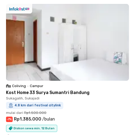
Coliving
•
Campur
Kost Home 33 Surya Sumantri Bandung
Sukagalih, Sukajadi
4.8 km dari festival citylink
mulai dari
Rp1.500.000
Rp1.385.000
/
bulan
-
7
%
Diskon sewa min. 12 Bulan