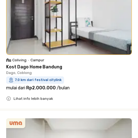
Coliving
•
Campur
Kost Dago Home Bandung
Dago, Coblong
7.0 km dari festival citylink
mulai dari
Rp2.000.000
/
bulan
Lihat info lebih banyak
Close