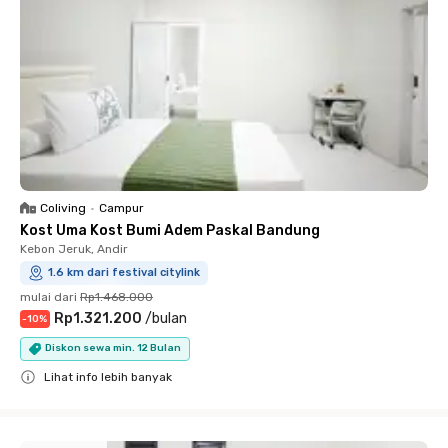
Coliving
•
Campur
Kost Uma Kost Bumi Adem Paskal Bandung
Kebon Jeruk, Andir
1.6 km dari festival citylink
mulai dari
Rp1.468.000
Rp1.321.200
/
bulan
-
10
%
Diskon sewa min. 12 Bulan
Lihat info lebih banyak
Close