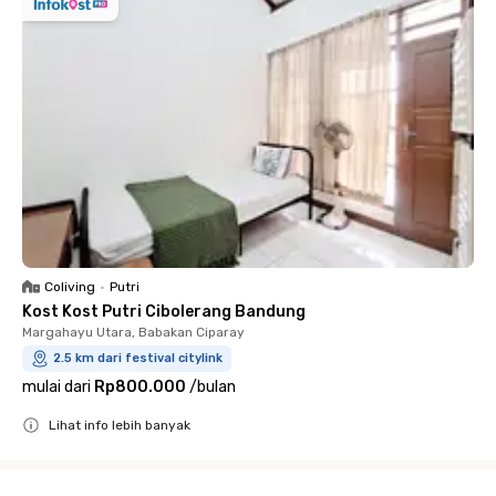
Coliving
•
Putri
Kost Kost Putri Cibolerang Bandung
Margahayu Utara, Babakan Ciparay
2.5 km dari festival citylink
mulai dari
Rp800.000
/
bulan
Lihat info lebih banyak
Close