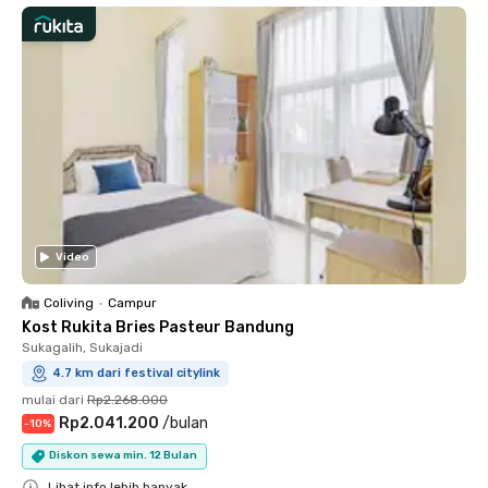
Video
Coliving
•
Campur
Kost Rukita Bries Pasteur Bandung
Sukagalih, Sukajadi
4.7 km dari festival citylink
mulai dari
Rp2.268.000
Rp2.041.200
/
bulan
-
10
%
Diskon sewa min. 12 Bulan
Lihat info lebih banyak