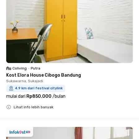
Coliving
•
Putra
Kost Elora House Cibogo Bandung
Sukawarna, Sukajadi
4.9 km dari festival citylink
mulai dari
Rp850.000
/
bulan
Lihat info lebih banyak
Close