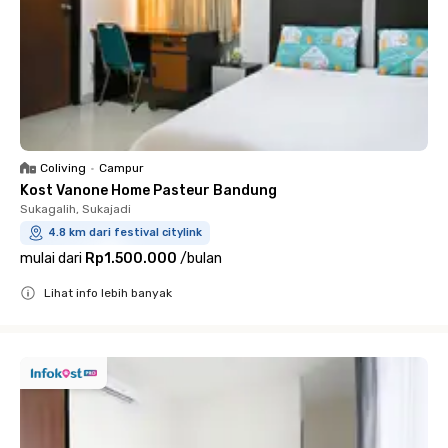
Coliving
•
Campur
Kost Vanone Home Pasteur Bandung
Sukagalih, Sukajadi
4.8 km dari festival citylink
mulai dari
Rp1.500.000
/
bulan
Lihat info lebih banyak
Close