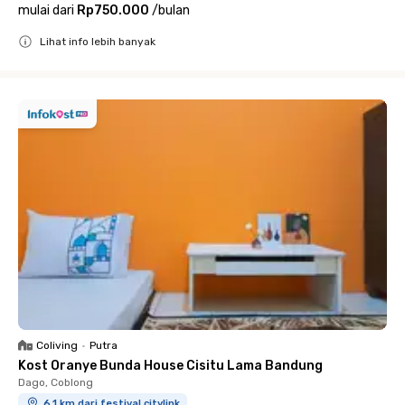
mulai dari
Rp750.000
/
bulan
Lihat info lebih banyak
Close
Coliving
•
Putra
Kost Oranye Bunda House Cisitu Lama Bandung
Dago, Coblong
6.1 km dari festival citylink