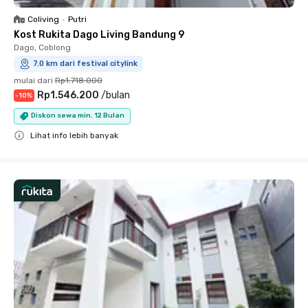
Coliving
•
Putri
Kost Rukita Dago Living Bandung 9
Dago, Coblong
7.0 km dari festival citylink
mulai dari
Rp1.718.000
Rp1.546.200
/
bulan
-
10
%
Diskon sewa min. 12 Bulan
Lihat info lebih banyak
Close