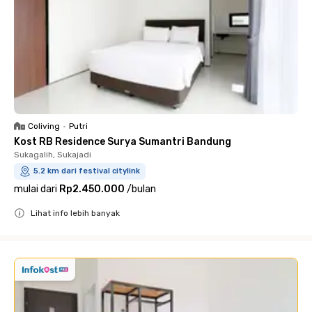
Coliving
•
Putri
Kost RB Residence Surya Sumantri Bandung
Sukagalih, Sukajadi
5.2 km dari festival citylink
mulai dari
Rp2.450.000
/
bulan
Lihat info lebih banyak
Close