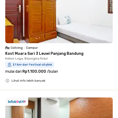
Coliving
•
Campur
Kost Muara Sari 3 Leuwi Panjang Bandung
Kebon Lega, Bojongloa Kidul
2.1 km dari festival citylink
mulai dari
Rp1.100.000
/
bulan
Lihat info lebih banyak
Close