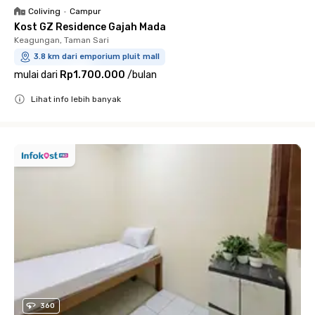
Coliving
•
Campur
Kost GZ Residence Gajah Mada
Keagungan, Taman Sari
3.8 km dari emporium pluit mall
mulai dari
Rp1.700.000
/
bulan
Lihat info lebih banyak
Close
360