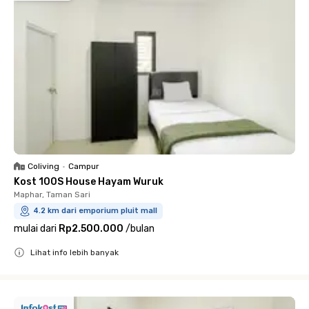
Coliving
•
Campur
Kost 100S House Hayam Wuruk
Maphar, Taman Sari
4.2 km dari emporium pluit mall
mulai dari
Rp2.500.000
/
bulan
Lihat info lebih banyak
Close