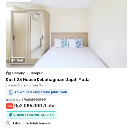
360
Coliving
•
Campur
Kost 23 House Kebahagiaan Gajah Mada
Taman Sari, Taman Sari
4.1 km dari emporium pluit mall
mulai dari
Rp2.200.000
Rp2.085.000
/
bulan
-
5
%
Diskon sewa min. 12 Bulan
Lihat info lebih banyak
Close