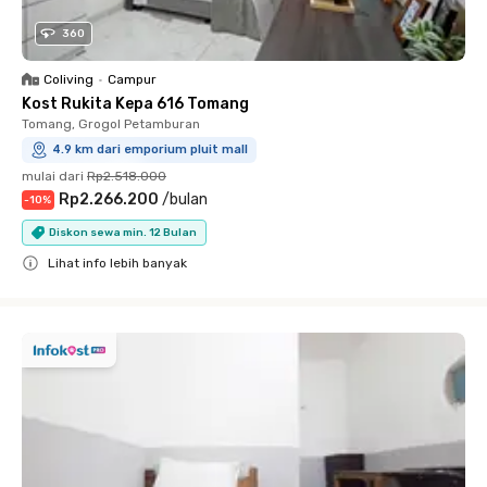
360
Coliving
•
Campur
Kost Rukita Kepa 616 Tomang
Tomang, Grogol Petamburan
4.9 km dari emporium pluit mall
mulai dari
Rp2.518.000
Rp2.266.200
/
bulan
-
10
%
Diskon sewa min. 12 Bulan
Lihat info lebih banyak
Close