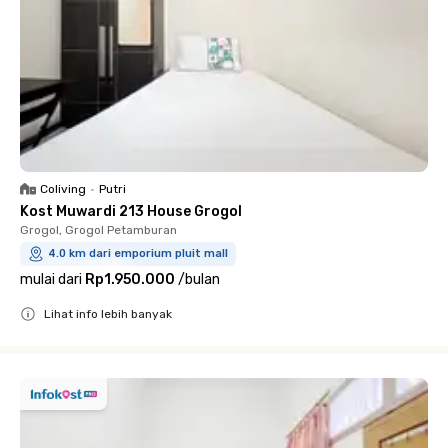
Coliving
•
Putri
Kost Muwardi 213 House Grogol
Grogol, Grogol Petamburan
4.0 km dari emporium pluit mall
mulai dari
Rp1.950.000
/
bulan
Lihat info lebih banyak
Close