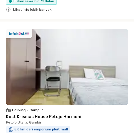
Diskon sewa min. 12 Bulan
Lihat info lebih banyak
Close
Coliving
•
Campur
Kost Krismas House Petojo Harmoni
Petojo Utara, Gambir
5.0 km dari emporium pluit mall