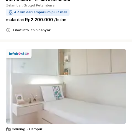
Jelambar, Grogol Petamburan
4.3 km dari emporium pluit mall
mulai dari
Rp2.200.000
/
bulan
Lihat info lebih banyak
Close
Coliving
•
Campur