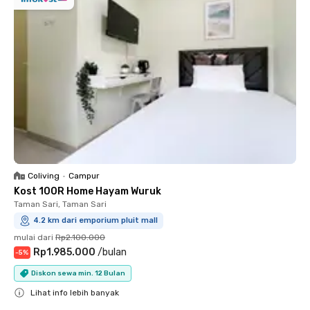
Coliving
•
Campur
Kost 100R Home Hayam Wuruk
Taman Sari, Taman Sari
4.2 km dari emporium pluit mall
mulai dari
Rp2.100.000
Rp1.985.000
/
bulan
-
5
%
Diskon sewa min. 12 Bulan
Lihat info lebih banyak
Close