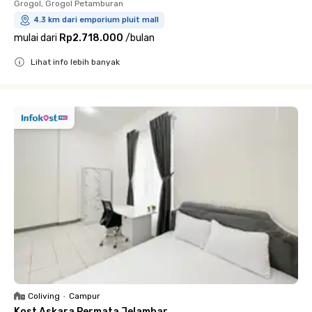
Grogol, Grogol Petamburan
4.3 km dari emporium pluit mall
mulai dari
Rp2.718.000
/
bulan
Lihat info lebih banyak
Close
Coliving
•
Campur
Kost Askara Permata Jelambar