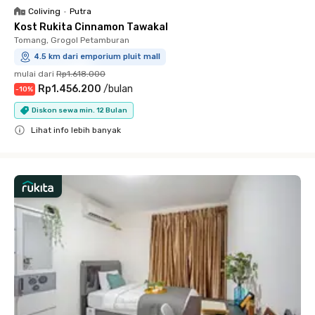
Coliving
•
Putra
Kost Rukita Cinnamon Tawakal
Tomang, Grogol Petamburan
4.5 km dari emporium pluit mall
mulai dari
Rp1.618.000
Rp1.456.200
/
bulan
-
10
%
Diskon sewa min. 12 Bulan
Lihat info lebih banyak
Close