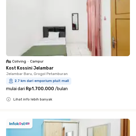
Coliving
•
Campur
Kost Kossini Jelambar
Jelambar Baru, Grogol Petamburan
2.7 km dari emporium pluit mall
mulai dari
Rp1.700.000
/
bulan
Lihat info lebih banyak
Close