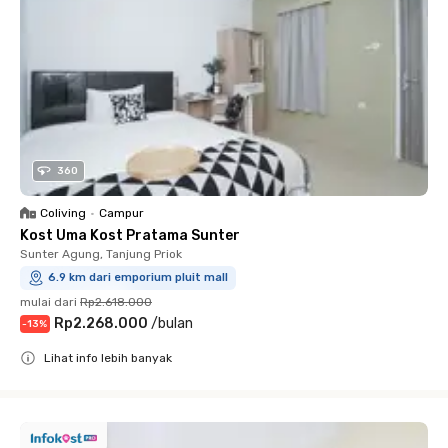
360
Coliving
•
Campur
Kost Uma Kost Pratama Sunter
Sunter Agung, Tanjung Priok
6.9 km dari emporium pluit mall
mulai dari
Rp2.618.000
Rp2.268.000
/
bulan
-
13
%
Lihat info lebih banyak
Close