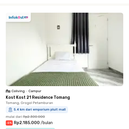
Close
Coliving
•
Campur
Kost Kost 21 Residence Tomang
Tomang, Grogol Petamburan
5.4 km dari emporium pluit mall
mulai dari
Rp2.300.000
Rp2.185.000
/
bulan
-
5
%