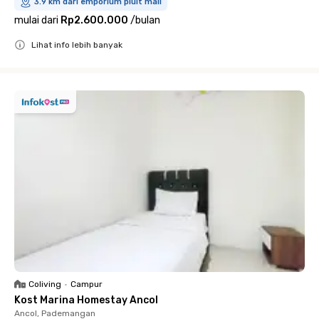
3.9 km dari emporium pluit mall
mulai dari
Rp2.600.000
/
bulan
Lihat info lebih banyak
Close
Coliving
•
Campur
Kost Marina Homestay Ancol
Ancol, Pademangan