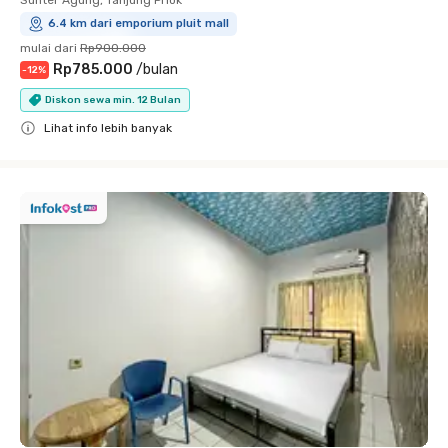
Sunter Agung, Tanjung Priok
6.4 km dari emporium pluit mall
mulai dari
Rp900.000
Rp785.000
/
bulan
-
12
%
Diskon sewa min. 12 Bulan
Lihat info lebih banyak
Close