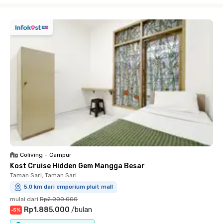
Coliving
•
Campur
Kost Cruise Hidden Gem Mangga Besar
Taman Sari, Taman Sari
5.0 km dari emporium pluit mall
mulai dari
Rp2.000.000
Rp1.885.000
/
bulan
-
5
%