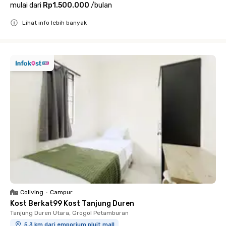
mulai dari
Rp1.500.000
/
bulan
Lihat info lebih banyak
Close
Coliving
•
Campur
Kost Berkat99 Kost Tanjung Duren
Tanjung Duren Utara, Grogol Petamburan
5.3 km dari emporium pluit mall