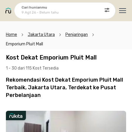
Cari hunianmu
9 Agt 26 - Belum tahu
Ope
Home
Jakarta Utara
Penjaringan
Emporium Pluit Mall
Kost Dekat Emporium Pluit Mall
1 - 30 dari 115 Kost
Tersedia
Rekomendasi Kost Dekat Emporium Pluit Mall
Terbaik, Jakarta Utara, Terdekat ke Pusat
Perbelanjaan