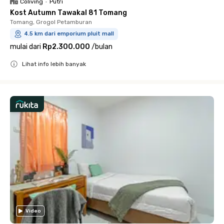
Coliving
•
Putri
Kost Autumn Tawakal 81 Tomang
Tomang, Grogol Petamburan
4.5 km dari emporium pluit mall
mulai dari
Rp2.300.000
/
bulan
Lihat info lebih banyak
Close
Video