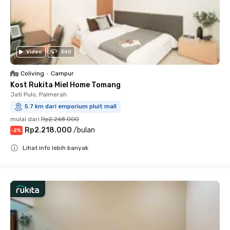
Video
360
Coliving
•
Campur
Kost Rukita Miel Home Tomang
Jati Pulo, Palmerah
5.7 km dari emporium pluit mall
mulai dari
Rp2.268.000
Rp2.218.000
/
bulan
-
2
%
Lihat info lebih banyak
Close