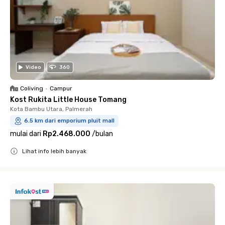
Video
360
Coliving
•
Campur
Kost Rukita Little House Tomang
Kota Bambu Utara, Palmerah
6.5 km dari emporium pluit mall
mulai dari
Rp2.468.000
/
bulan
Lihat info lebih banyak
Close