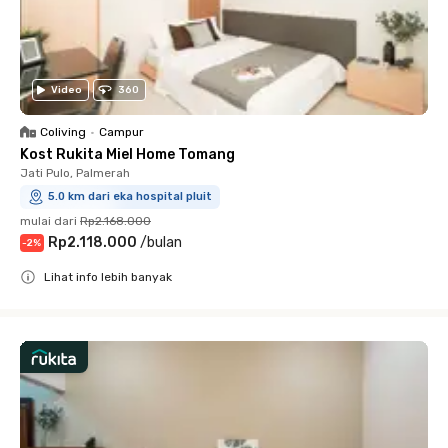
Video
360
Coliving
•
Campur
Kost Rukita Miel Home Tomang
Jati Pulo, Palmerah
5.0 km dari eka hospital pluit
mulai dari
Rp2.168.000
Rp2.118.000
/
bulan
-
2
%
Lihat info lebih banyak
Close