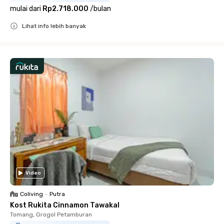
mulai dari
Rp2.718.000
/
bulan
Lihat info lebih banyak
Close
Video
Coliving
•
Putra
Kost Rukita Cinnamon Tawakal
Tomang, Grogol Petamburan