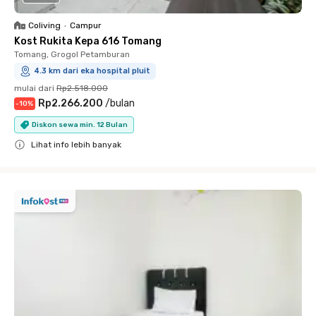
Coliving
•
Campur
Kost Rukita Kepa 616 Tomang
Tomang, Grogol Petamburan
4.3 km dari eka hospital pluit
mulai dari
Rp2.518.000
Rp2.266.200
/
bulan
-
10
%
Diskon sewa min. 12 Bulan
Lihat info lebih banyak
Close