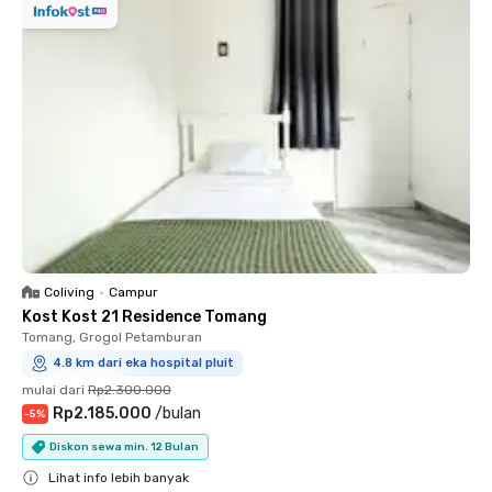
Coliving
•
Campur
Kost Kost 21 Residence Tomang
Tomang, Grogol Petamburan
4.8 km dari eka hospital pluit
mulai dari
Rp2.300.000
Rp2.185.000
/
bulan
-
5
%
Diskon sewa min. 12 Bulan
Lihat info lebih banyak