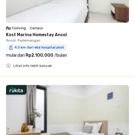
Coliving
•
Campur
Kost Marina Homestay Ancol
Ancol, Pademangan
4.3 km dari eka hospital pluit
mulai dari
Rp2.100.000
/
bulan
Lihat info lebih banyak
Close