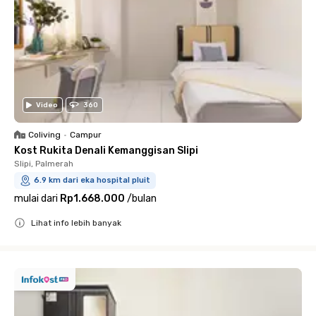
Video
360
Coliving
•
Campur
Kost Rukita Denali Kemanggisan Slipi
Slipi, Palmerah
6.9 km dari eka hospital pluit
mulai dari
Rp1.668.000
/
bulan
Lihat info lebih banyak
Close