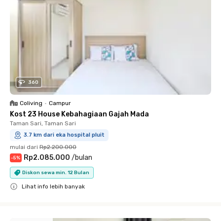
360
Coliving
•
Campur
Kost 23 House Kebahagiaan Gajah Mada
Taman Sari, Taman Sari
3.7 km dari eka hospital pluit
mulai dari
Rp2.200.000
Rp2.085.000
/
bulan
-
5
%
Diskon sewa min. 12 Bulan
Lihat info lebih banyak
Close