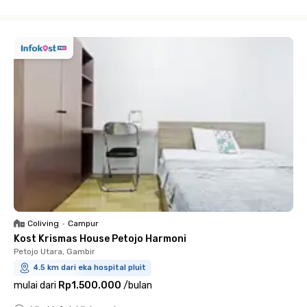
Close
Coliving
•
Campur
Kost Krismas House Petojo Harmoni
Petojo Utara, Gambir
4.5 km dari eka hospital pluit
mulai dari
Rp1.500.000
/
bulan