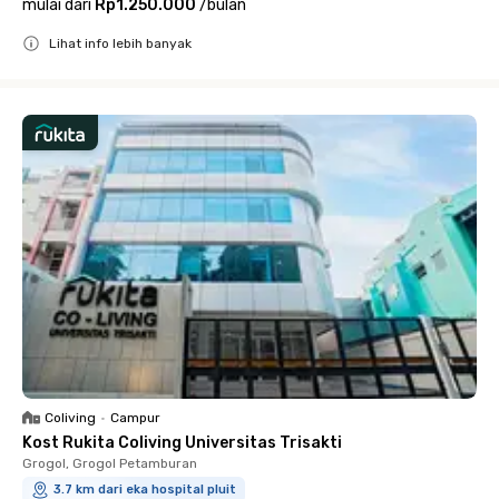
mulai dari
Rp1.250.000
/
bulan
Lihat info lebih banyak
Close
Coliving
•
Campur
Kost Rukita Coliving Universitas Trisakti
Grogol, Grogol Petamburan
3.7 km dari eka hospital pluit