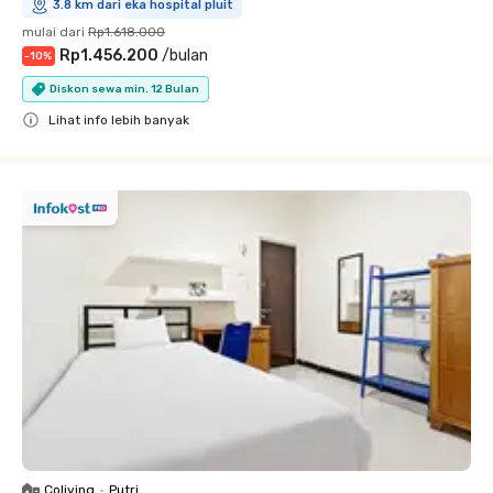
3.8 km dari eka hospital pluit
mulai dari
Rp1.618.000
Rp1.456.200
/
bulan
-
10
%
Diskon sewa min. 12 Bulan
Lihat info lebih banyak
Close
Coliving
•
Putri