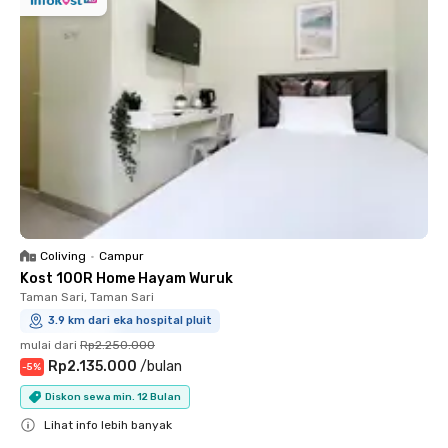
Coliving
•
Campur
Kost 100R Home Hayam Wuruk
Taman Sari, Taman Sari
3.9 km dari eka hospital pluit
mulai dari
Rp2.250.000
Rp2.135.000
/
bulan
-
5
%
Diskon sewa min. 12 Bulan
Lihat info lebih banyak