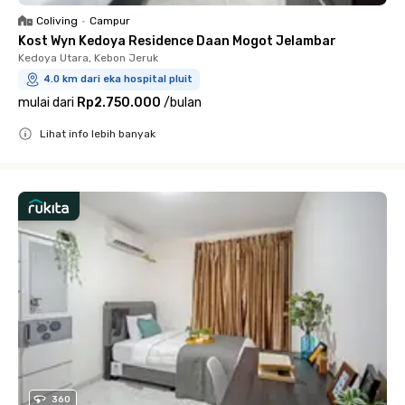
Coliving
•
Campur
Kost Wyn Kedoya Residence Daan Mogot Jelambar
Kedoya Utara, Kebon Jeruk
4.0 km dari eka hospital pluit
mulai dari
Rp2.750.000
/
bulan
Lihat info lebih banyak
Close
360