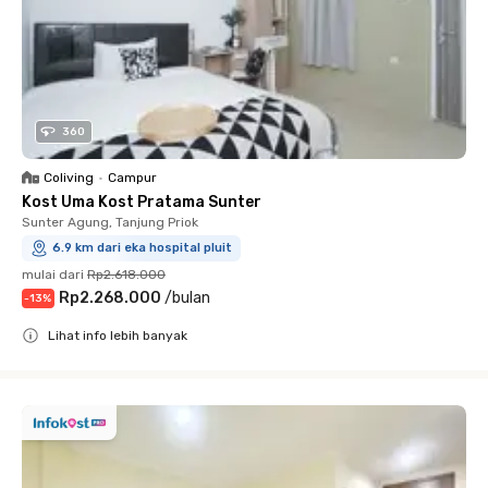
360
Coliving
•
Campur
Kost Uma Kost Pratama Sunter
Sunter Agung, Tanjung Priok
6.9 km dari eka hospital pluit
mulai dari
Rp2.618.000
Rp2.268.000
/
bulan
-
13
%
Lihat info lebih banyak
Close