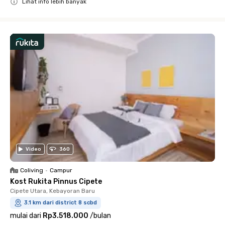
Lihat info lebih banyak
Close
Video
360
Coliving
•
Campur
Kost Rukita Pinnus Cipete
Cipete Utara, Kebayoran Baru
3.1 km dari district 8 scbd
mulai dari
Rp3.518.000
/
bulan