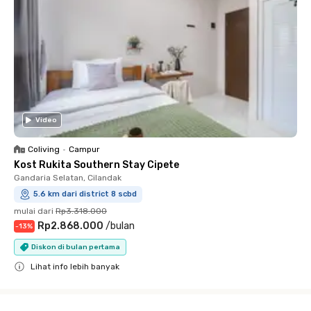
Video
Coliving
•
Campur
Kost Rukita Southern Stay Cipete
Gandaria Selatan, Cilandak
5.6 km dari district 8 scbd
mulai dari
Rp3.318.000
Rp2.868.000
/
bulan
-
13
%
Diskon di bulan pertama
Lihat info lebih banyak
Close