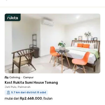
Close
Coliving
•
Campur
Kost Rukita Sumi House Tomang
Jati Pulo, Palmerah
5.7 km dari district 8 scbd
mulai dari
Rp2.668.000
/
bulan