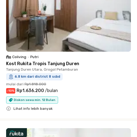
Coliving
•
Putri
Kost Rukita Tropis Tanjung Duren
Tanjung Duren Utara, Grogol Petamburan
6.8 km dari district 8 scbd
mulai dari
Rp1.818.000
Rp1.636.200
/
bulan
-
10
%
Diskon sewa min. 12 Bulan
Lihat info lebih banyak
Close