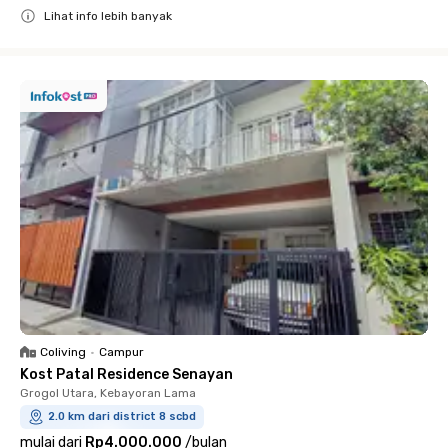
Lihat info lebih banyak
Close
Coliving
•
Campur
Kost Patal Residence Senayan
Grogol Utara, Kebayoran Lama
2.0 km dari district 8 scbd
mulai dari
Rp4.000.000
/
bulan