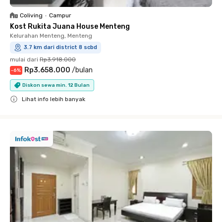
Coliving
•
Campur
Kost Rukita Juana House Menteng
Kelurahan Menteng, Menteng
3.7 km dari district 8 scbd
mulai dari
Rp3.918.000
Rp3.658.000
/
bulan
-
6
%
Diskon sewa min. 12 Bulan
Lihat info lebih banyak
Close