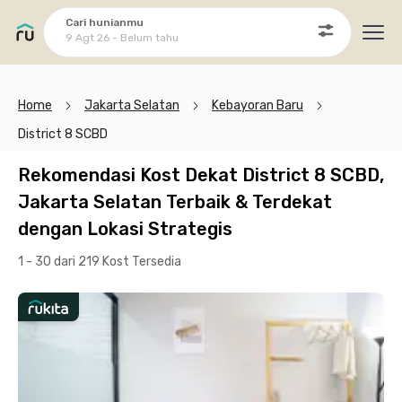
Cari hunianmu
9 Agt 26 - Belum tahu
Ope
Home
Jakarta Selatan
Kebayoran Baru
District 8 SCBD
Rekomendasi Kost Dekat District 8 SCBD,
Jakarta Selatan Terbaik & Terdekat
dengan Lokasi Strategis
1 - 30 dari 219 Kost
Tersedia