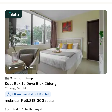
Close
Video
360
Coliving
•
Campur
Kost Rukita Onyx Biak Cideng
Cideng, Gambir
7.0 km dari district 8 scbd
mulai dari
Rp3.218.000
/
bulan
Lihat info lebih banyak