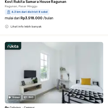
Kost Rukita Samara House Ragunan
Ragunan, Pasar Minggu
6.3 km dari district 8 scbd
mulai dari
Rp3.518.000
/
bulan
Lihat info lebih banyak
Close
Video
360
Coliving
•
Campur