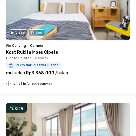
Video
360
Coliving
•
Campur
Kost Rukita Moes Cipete
Cipete Selatan, Cilandak
5.1 km dari district 8 scbd
mulai dari
Rp3.368.000
/
bulan
Lihat info lebih banyak
Close