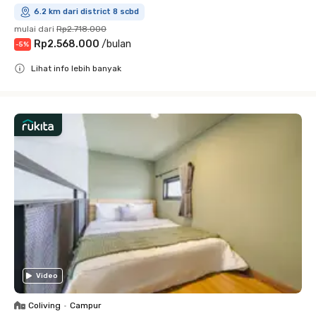
6.2 km dari district 8 scbd
mulai dari
Rp2.718.000
Rp2.568.000
/
bulan
-
5
%
Lihat info lebih banyak
Close
Video
Coliving
•
Campur