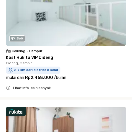
360
Coliving
•
Campur
Kost Rukita VIP Cideng
Cideng, Gambir
6.7 km dari district 8 scbd
mulai dari
Rp2.468.000
/
bulan
Lihat info lebih banyak
Close