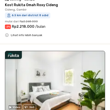
Kost Rukita Omah Roxy Cideng
Cideng, Gambir
6.5 km dari district 8 scbd
mulai dari
Rp2.268.000
Rp2.218.000
/
bulan
-
2
%
Lihat info lebih banyak
Close
Video
360