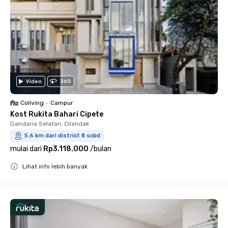
Video
360
Coliving
•
Campur
Kost Rukita Bahari Cipete
Gandaria Selatan, Cilandak
5.6 km dari district 8 scbd
mulai dari
Rp3.118.000
/
bulan
Lihat info lebih banyak
Close