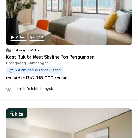
Video
360
Coliving
•
Putri
Kost Rukita West Skyline Pos Pengumben
Srengseng, Kembangan
5.4 km dari district 8 scbd
mulai dari
Rp2.118.000
/
bulan
Lihat info lebih banyak
Close