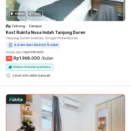
Video
360
Coliving
•
Campur
Kost Rukita Nusa Indah Tanjung Duren
Tanjung Duren Selatan, Grogol Petamburan
6.6 km dari district 8 scbd
mulai dari
Rp2.118.000
Rp1.968.000
/
bulan
-
7
%
Diskon di bulan pertama
Lihat info lebih banyak
Close