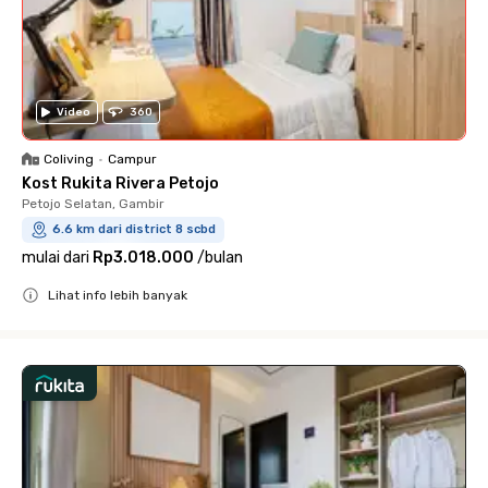
Video
360
Coliving
•
Campur
Kost Rukita Rivera Petojo
Petojo Selatan, Gambir
6.6 km dari district 8 scbd
mulai dari
Rp3.018.000
/
bulan
Lihat info lebih banyak
Close