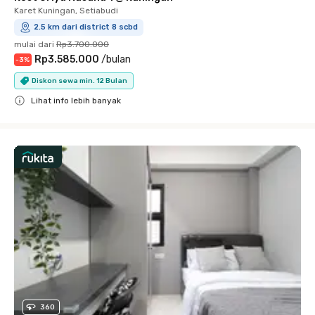
Karet Kuningan, Setiabudi
2.5 km dari district 8 scbd
mulai dari
Rp3.700.000
Rp3.585.000
/
bulan
-
3
%
Diskon sewa min. 12 Bulan
Lihat info lebih banyak
Close
360