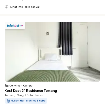
Lihat info lebih banyak
Close
Coliving
•
Campur
Kost Kost 21 Residence Tomang
Tomang, Grogol Petamburan
6.1 km dari district 8 scbd