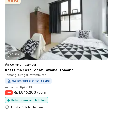
360
Coliving
•
Campur
Kost Uma Kost Topaz Tawakal Tomang
Tomang, Grogol Petamburan
6.9 km dari district 8 scbd
mulai dari
Rp2.018.000
Rp1.816.200
/
bulan
-
10
%
Diskon sewa min. 12 Bulan
Lihat info lebih banyak