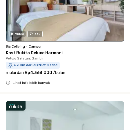
Video
360
Coliving
•
Campur
Kost Rukita Deluxe Harmoni
Petojo Selatan, Gambir
6.6 km dari district 8 scbd
mulai dari
Rp4.368.000
/
bulan
Lihat info lebih banyak
Close