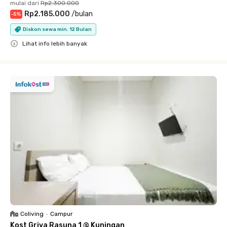
mulai dari
Rp2.300.000
Rp2.185.000
/
bulan
-
5
%
Diskon sewa min. 12 Bulan
Lihat info lebih banyak
Close
Coliving
•
Campur
Kost Griya Rasuna 1 @ Kuningan