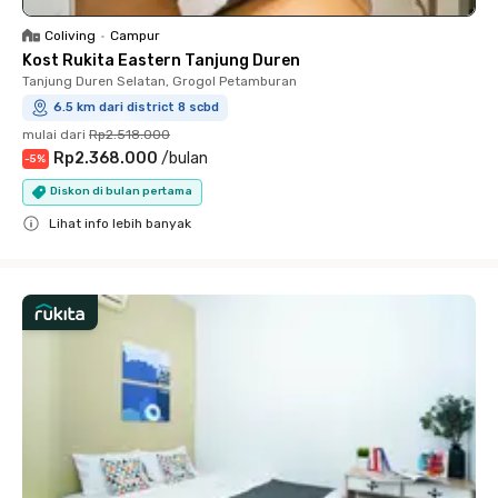
Coliving
•
Campur
Kost Rukita Eastern Tanjung Duren
Tanjung Duren Selatan, Grogol Petamburan
6.5 km dari district 8 scbd
mulai dari
Rp2.518.000
Rp2.368.000
/
bulan
-
5
%
Diskon di bulan pertama
Lihat info lebih banyak
Close