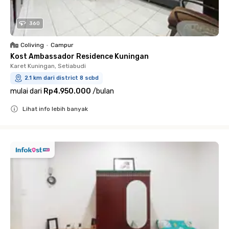
360
Coliving
•
Campur
Kost Ambassador Residence Kuningan
Karet Kuningan, Setiabudi
2.1 km dari district 8 scbd
mulai dari
Rp4.950.000
/
bulan
Lihat info lebih banyak
Close