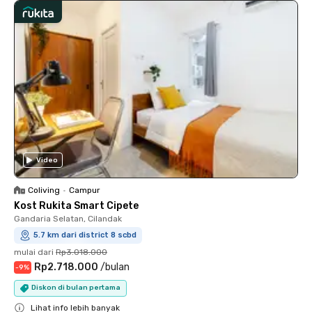
Video
Coliving
•
Campur
Kost Rukita Smart Cipete
Gandaria Selatan, Cilandak
5.7 km dari district 8 scbd
mulai dari
Rp3.018.000
Rp2.718.000
/
bulan
-
9
%
Diskon di bulan pertama
Lihat info lebih banyak