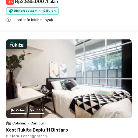
Rp2.885.000
/
bulan
-
3
%
Diskon sewa min. 12 Bulan
Lihat info lebih banyak
Close
Video
360
Coliving
•
Campur
Kost Rukita Deplu 11 Bintaro
Bintaro, Pesanggrahan