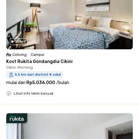
Video
Coliving
•
Campur
Kost Rukita Gondangdia Cikini
Cikini, Menteng
5.5 km dari district 8 scbd
mulai dari
Rp5.036.000
/
bulan
Lihat info lebih banyak
Close