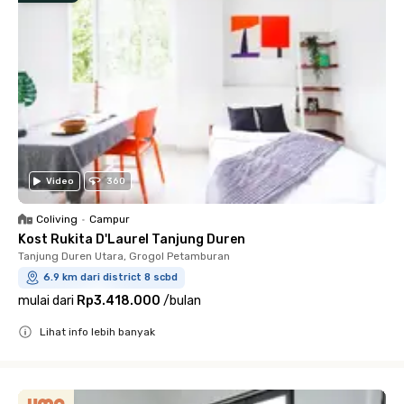
Video
360
Coliving
•
Campur
Kost Rukita D'Laurel Tanjung Duren
Tanjung Duren Utara, Grogol Petamburan
6.9 km dari district 8 scbd
mulai dari
Rp3.418.000
/
bulan
Lihat info lebih banyak
Close