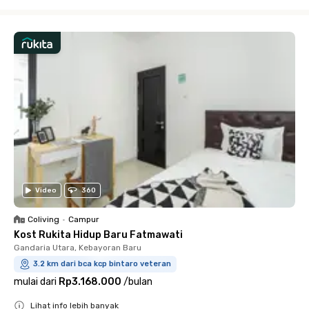
Close
Video
360
Coliving
•
Campur
Kost Rukita Hidup Baru Fatmawati
Gandaria Utara, Kebayoran Baru
3.2 km dari bca kcp bintaro veteran
mulai dari
Rp3.168.000
/
bulan
Lihat info lebih banyak