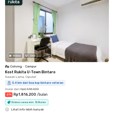
Video
360
Coliving
•
Campur
Kost Rukita U-Town Bintaro
Sawah Lama, Ciputat
5.4 km dari bca kcp bintaro veteran
mulai dari
Rp2.518.000
Rp1.816.200
/
bulan
-
27
%
Diskon sewa min. 12 Bulan
Lihat info lebih banyak