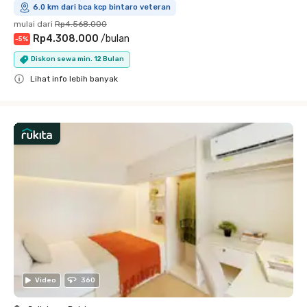
6.0 km dari bca kcp bintaro veteran
mulai dari
Rp4.568.000
Rp4.308.000
/
bulan
-
5
%
Diskon sewa min. 12 Bulan
Lihat info lebih banyak
Close
Video
360