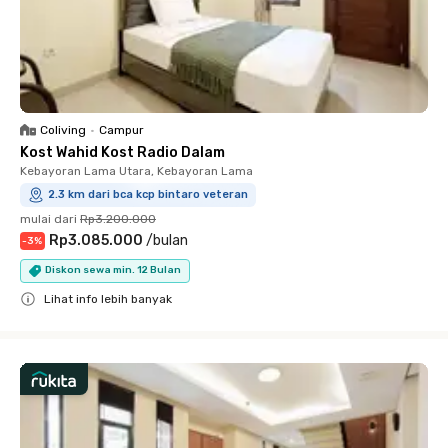
Coliving
•
Campur
Kost Wahid Kost Radio Dalam
Kebayoran Lama Utara, Kebayoran Lama
2.3 km dari bca kcp bintaro veteran
mulai dari
Rp3.200.000
Rp3.085.000
/
bulan
-
3
%
Diskon sewa min. 12 Bulan
Lihat info lebih banyak
Close