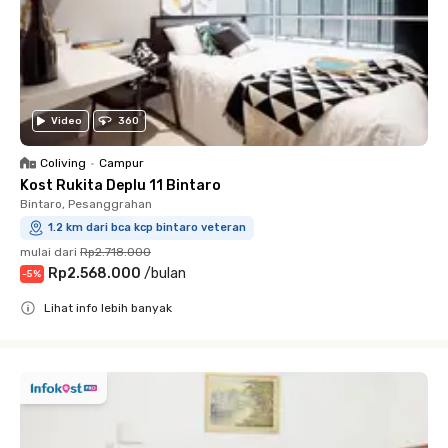
Video
360
Coliving
•
Campur
Kost Rukita Deplu 11 Bintaro
Bintaro, Pesanggrahan
1.2 km dari bca kcp bintaro veteran
mulai dari
Rp2.718.000
Rp2.568.000
/
bulan
-
5
%
Lihat info lebih banyak
Close