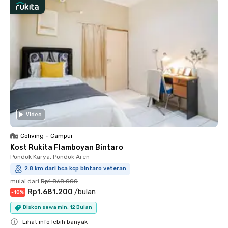
Video
Coliving
•
Campur
Kost Rukita Flamboyan Bintaro
Pondok Karya, Pondok Aren
2.8 km dari bca kcp bintaro veteran
mulai dari
Rp1.868.000
Rp1.681.200
/
bulan
-
10
%
Diskon sewa min. 12 Bulan
Lihat info lebih banyak