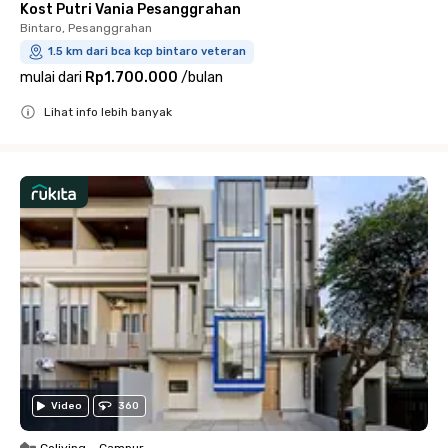
Kost Putri Vania Pesanggrahan
Bintaro, Pesanggrahan
1.5 km dari bca kcp bintaro veteran
mulai dari
Rp1.700.000
/
bulan
Lihat info lebih banyak
Close
Video
360
Coliving
•
Campur