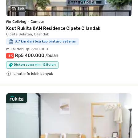
360
Coliving
•
Campur
Kost Rukita 8AM Residence Cipete Cilandak
Cipete Selatan, Cilandak
3.7 km dari bca kcp bintaro veteran
mulai dari
Rp5.900.000
Rp5.400.000
/
bulan
-
8
%
Diskon sewa min. 12 Bulan
Lihat info lebih banyak
Close