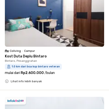
Coliving
•
Campur
Kost Duta Deplu Bintaro
Bintaro, Pesanggrahan
1.0 km dari bca kcp bintaro veteran
mulai dari
Rp2.600.000
/
bulan
Lihat info lebih banyak
Close