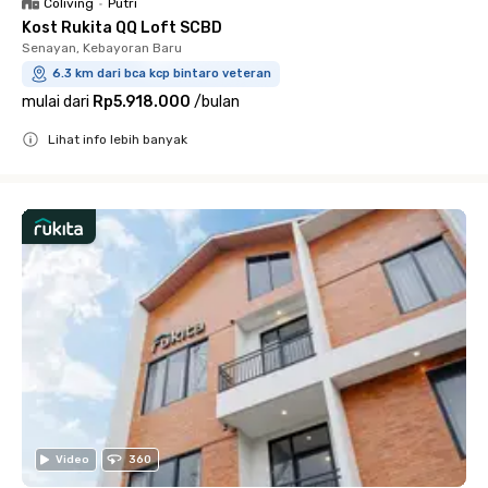
Coliving
•
Putri
Kost Rukita QQ Loft SCBD
Senayan, Kebayoran Baru
6.3 km dari bca kcp bintaro veteran
mulai dari
Rp5.918.000
/
bulan
Lihat info lebih banyak
Close
Video
360