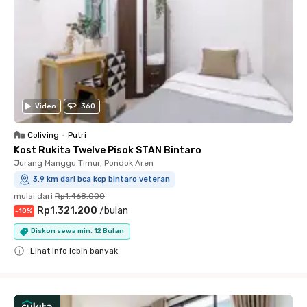
Video
360
Coliving
•
Putri
Kost Rukita Twelve Pisok STAN Bintaro
Jurang Manggu Timur, Pondok Aren
3.9 km dari bca kcp bintaro veteran
mulai dari
Rp1.468.000
Rp1.321.200
/
bulan
-
10
%
Diskon sewa min. 12 Bulan
Lihat info lebih banyak
Close