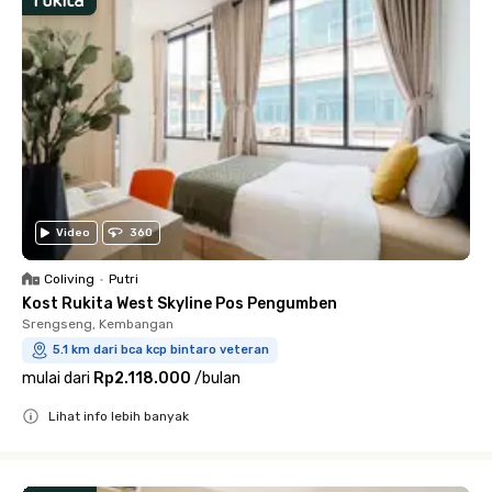
Video
360
Coliving
•
Putri
Kost Rukita West Skyline Pos Pengumben
Srengseng, Kembangan
5.1 km dari bca kcp bintaro veteran
mulai dari
Rp2.118.000
/
bulan
Lihat info lebih banyak
Close