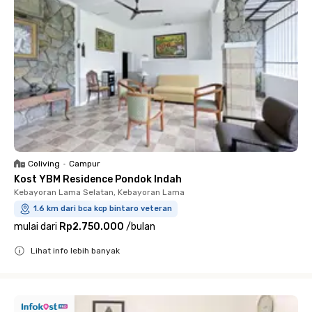
Coliving
•
Campur
Kost YBM Residence Pondok Indah
Kebayoran Lama Selatan, Kebayoran Lama
1.6 km dari bca kcp bintaro veteran
mulai dari
Rp2.750.000
/
bulan
Lihat info lebih banyak
Close