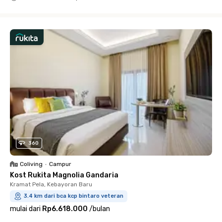
Close
360
Coliving
•
Campur
Kost Rukita Magnolia Gandaria
Kramat Pela, Kebayoran Baru
3.4 km dari bca kcp bintaro veteran
mulai dari
Rp6.618.000
/
bulan