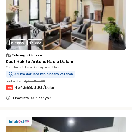
Video
360
Coliving
•
Campur
Kost Rukita Antene Radio Dalam
Gandaria Utara, Kebayoran Baru
3.2 km dari bca kcp bintaro veteran
mulai dari
Rp5.018.000
Rp4.568.000
/
bulan
-
8
%
Lihat info lebih banyak
Close