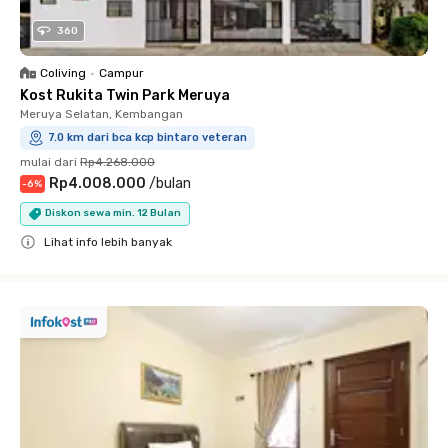
360
Coliving
•
Campur
Kost Rukita Twin Park Meruya
Meruya Selatan, Kembangan
7.0 km dari bca kcp bintaro veteran
mulai dari
Rp4.268.000
Rp4.008.000
/
bulan
-
6
%
Diskon sewa min. 12 Bulan
Lihat info lebih banyak
Close