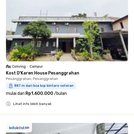
Coliving
•
Campur
Kost D'Karen House Pesanggrahan
Pesanggrahan, Pesanggrahan
887 m dari bca kcp bintaro veteran
mulai dari
Rp1.600.000
/
bulan
Lihat info lebih banyak
Close