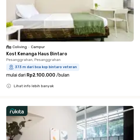
Coliving
•
Campur
Kost Kenanga Haus Bintaro
Pesanggrahan, Pesanggrahan
373 m dari bca kcp bintaro veteran
mulai dari
Rp2.100.000
/
bulan
Lihat info lebih banyak
Close