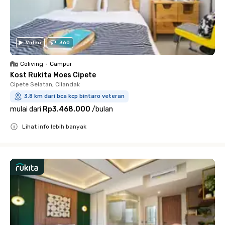
Video
360
Coliving
•
Campur
Kost Rukita Moes Cipete
Cipete Selatan, Cilandak
3.8 km dari bca kcp bintaro veteran
mulai dari
Rp3.468.000
/
bulan
Lihat info lebih banyak
Close