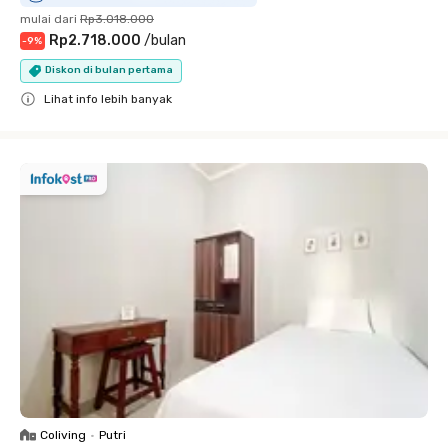
mulai dari
Rp3.018.000
Rp2.718.000
/
bulan
-
9
%
Diskon di bulan pertama
Lihat info lebih banyak
Close
Coliving
•
Putri