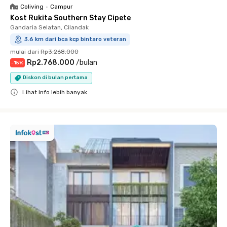
Coliving
•
Campur
Kost Rukita Southern Stay Cipete
Gandaria Selatan, Cilandak
3.6 km dari bca kcp bintaro veteran
mulai dari
Rp3.268.000
Rp2.768.000
/
bulan
-
15
%
Diskon di bulan pertama
Lihat info lebih banyak
Close