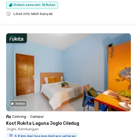
Diskon sewa min. 12 Bulan
Lihat info lebih banyak
Close
Video
Coliving
•
Campur
Kost Rukita Laguna Joglo Ciledug
Joglo, Kembangan
5.9 km dari bca kcp bintaro veteran