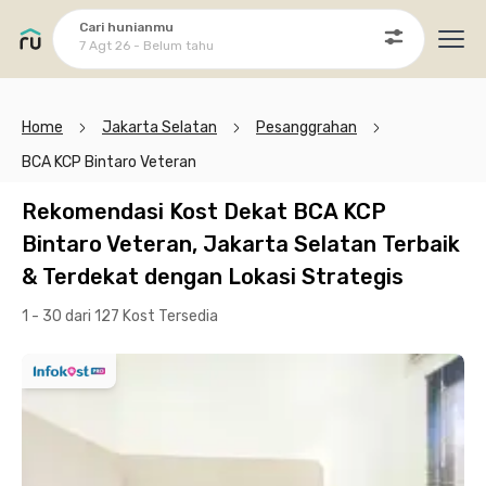
Cari hunianmu
7 Agt 26 - Belum tahu
Ope
Home
Jakarta Selatan
Pesanggrahan
BCA KCP Bintaro Veteran
Rekomendasi Kost Dekat BCA KCP
Bintaro Veteran, Jakarta Selatan Terbaik
& Terdekat dengan Lokasi Strategis
1 - 30 dari 127 Kost
Tersedia