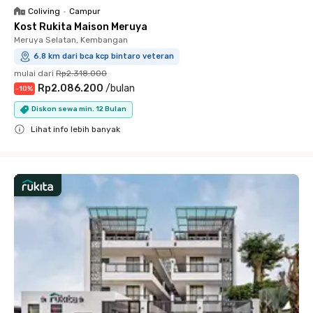
Coliving
•
Campur
Kost Rukita Maison Meruya
Meruya Selatan, Kembangan
6.8 km dari bca kcp bintaro veteran
mulai dari
Rp2.318.000
Rp2.086.200
/
bulan
-
10
%
Diskon sewa min. 12 Bulan
Lihat info lebih banyak
Close