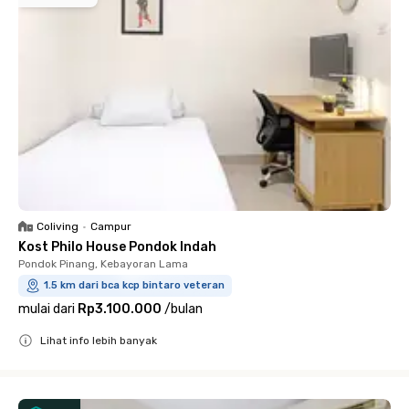
Coliving
•
Campur
Kost Philo House Pondok Indah
Pondok Pinang, Kebayoran Lama
1.5 km dari bca kcp bintaro veteran
mulai dari
Rp3.100.000
/
bulan
Lihat info lebih banyak
Close