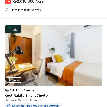
Rp2.018.000
/
bulan
-
11
%
Lihat info lebih banyak
Close
Video
Coliving
•
Campur
Kost Rukita Smart Cipete
Gandaria Selatan, Cilandak
3.4 km dari bca kcp bintaro veteran