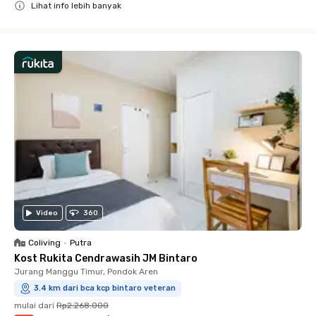
Lihat info lebih banyak
Close
Video
360
Coliving
•
Putra
Kost Rukita Cendrawasih JM Bintaro
Jurang Manggu Timur, Pondok Aren
3.4 km dari bca kcp bintaro veteran
mulai dari
Rp2.268.000