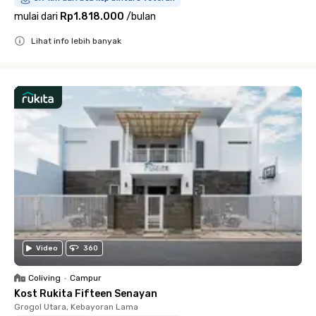
mulai dari
Rp1.818.000
/
bulan
Lihat info lebih banyak
Close
Video
360
Coliving
•
Campur
Kost Rukita Fifteen Senayan
Grogol Utara, Kebayoran Lama