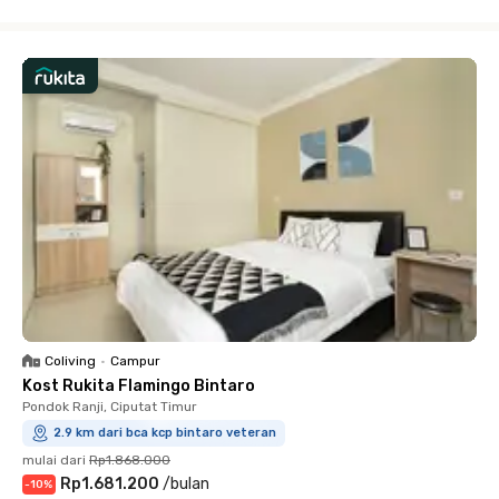
Close
Coliving
•
Campur
Kost Rukita Flamingo Bintaro
Pondok Ranji, Ciputat Timur
2.9 km dari bca kcp bintaro veteran
mulai dari
Rp1.868.000
Rp1.681.200
/
bulan
-
10
%