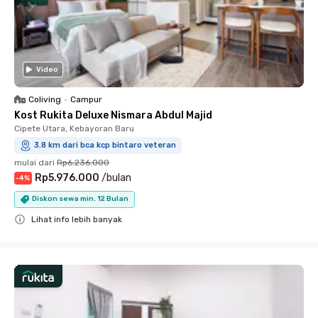
Video
Coliving
•
Campur
Kost Rukita Deluxe Nismara Abdul Majid
Cipete Utara, Kebayoran Baru
3.8 km dari bca kcp bintaro veteran
mulai dari
Rp6.236.000
Rp5.976.000
/
bulan
-
4
%
Diskon sewa min. 12 Bulan
Lihat info lebih banyak
Close