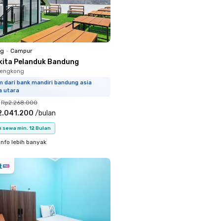
ng
•
Campur
kita Pelanduk Bandung
Lengkong
m dari bank mandiri bandung asia
a utara
Rp2.268.000
2.041.200
/
bulan
 sewa min. 12 Bulan
info lebih banyak