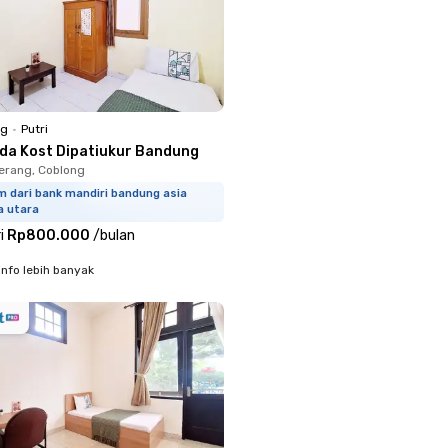
ng
•
Putri
rda Kost Dipatiukur Bandung
erang, Coblong
m dari bank mandiri bandung asia
a utara
i
Rp800.000
/
bulan
info lebih banyak