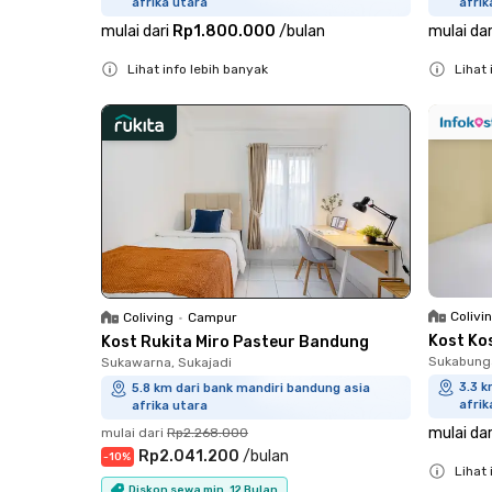
afrika utara
afrik
mulai dari
Rp1.800.000
/
bulan
mulai dar
Lihat info lebih banyak
Lihat 
Close
Close
Colivi
Coliving
•
Campur
Kost Ko
Kost Rukita Miro Pasteur Bandung
Sukabunga
Sukawarna, Sukajadi
3.3 k
5.8 km dari bank mandiri bandung asia
afrik
afrika utara
mulai dar
mulai dari
Rp2.268.000
Rp2.041.200
/
bulan
-
10
%
Lihat 
Diskon sewa min. 12 Bulan