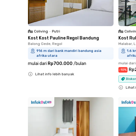
Coliving
•
Putri
Colivi
Kost Kost Pauline Regol Bandung
Kost Ru
Balong Gede, Regol
Malabar, 
916 m dari bank mandiri bandung asia
1.6 k
afrika utara
afrik
mulai dari
Rp700.000
/
bulan
mulai dari
Rp
-
10
%
Lihat info lebih banyak
Diskon
Close
Lihat 
Close