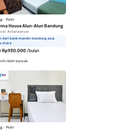
ng
•
Putri
vina House Alun-Alun Bandung
yar, Astanaanyar
m dari bank mandiri bandung asia
a utara
i
Rp930.000
/
bulan
info lebih banyak
ng
•
Putri