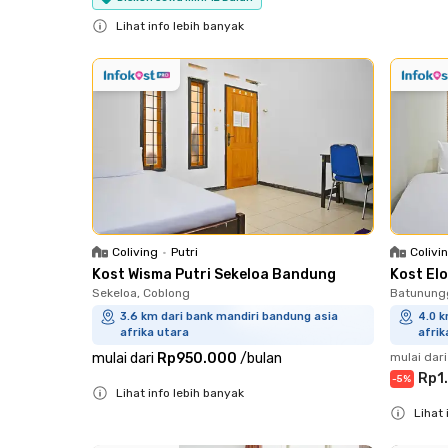
Close
Lihat info lebih banyak
Close
Coliving
•
Putri
Colivi
Kost Wisma Putri Sekeloa Bandung
Kost El
Sekeloa, Coblong
Batunungg
3.6 km dari bank mandiri bandung asia
4.0 k
afrika utara
afrik
mulai dari
Rp950.000
/
bulan
mulai dari
Rp1
-
5
%
Lihat info lebih banyak
Lihat 
Close
Close