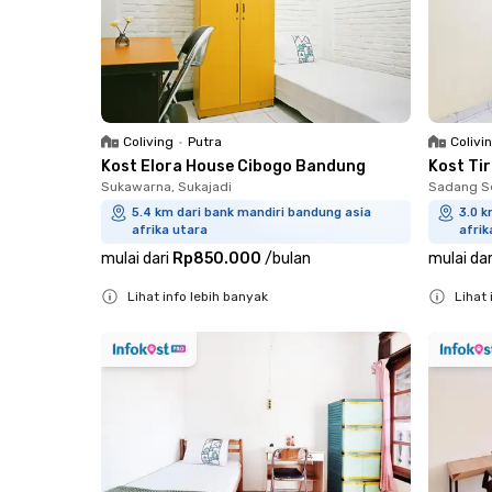
Coliving
•
Putra
Colivi
Kost Elora House Cibogo Bandung
Kost Ti
Sukawarna, Sukajadi
Sadang S
5.4 km dari bank mandiri bandung asia
3.0 k
afrika utara
afrik
mulai dari
Rp850.000
/
bulan
mulai dar
Lihat info lebih banyak
Lihat 
Close
Close