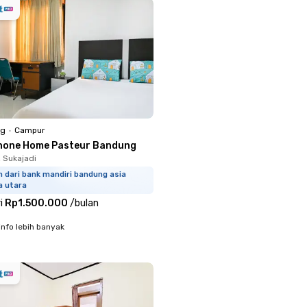
ng
•
Campur
none Home Pasteur Bandung
, Sukajadi
m dari bank mandiri bandung asia
a utara
i
Rp1.500.000
/
bulan
info lebih banyak