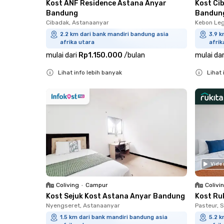
Kost ANF Residence Astana Anyar
Kost Ci
Bandung
Bandun
Cibadak, Astanaanyar
Kebon Leg
2.2 km dari bank mandiri bandung asia
3.9 k
afrika utara
afrik
mulai dari
Rp1.150.000
/
bulan
mulai dar
Lihat info lebih banyak
Lihat 
Close
Close
Vide
Coliving
•
Campur
Colivi
Kost Sejuk Kost Astana Anyar Bandung
Kost Ru
Nyengseret, Astanaanyar
Pasteur, 
1.5 km dari bank mandiri bandung asia
5.2 k