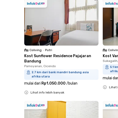
Coliving
•
Putri
Colivi
Kost Sunflower Residence Pajajaran
Kost Va
Bandung
Sukagalih
Pamoyanan, Cicendo
5.1 k
afrik
2.7 km dari bank mandiri bandung asia
afrika utara
mulai dar
mulai dari
Rp1.050.000
/
bulan
Lihat 
Lihat info lebih banyak
Close
Close