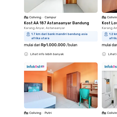
Coliving
•
Campur
Colivi
Kost AA 187 Astanaanyar Bandung
Kost Lo
Karang Anyar, Astanaanyar
Karang An
1.7 km dari bank mandiri bandung asia
1.2 k
afrika utara
afrik
mulai dari
Rp1.000.000
/
bulan
mulai dar
Lihat info lebih banyak
Lihat 
Close
Close
Coliving
•
Putri
Colivi