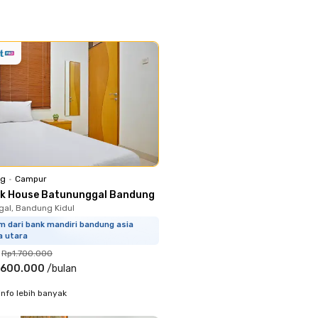
ng
•
Campur
ok House Batununggal Bandung
al, Bandung Kidul
m dari bank mandiri bandung asia
a utara
Rp1.700.000
.600.000
/
bulan
info lebih banyak