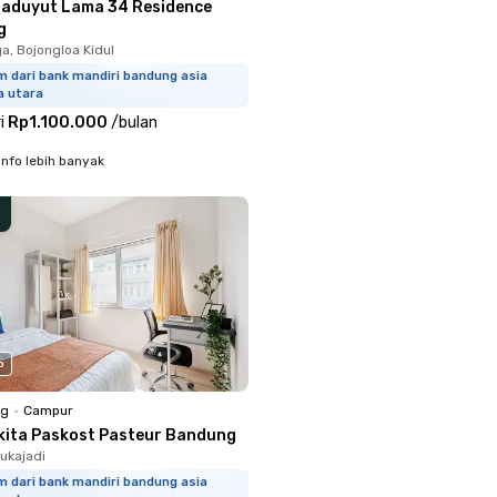
baduyut Lama 34 Residence
g
a, Bojongloa Kidul
m dari bank mandiri bandung asia
a utara
i
Rp1.100.000
/
bulan
info lebih banyak
o
ng
•
Campur
kita Paskost Pasteur Bandung
Sukajadi
m dari bank mandiri bandung asia