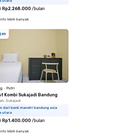
a utara
i
Rp2.268.000
/
bulan
info lebih banyak
ng
•
Putri
st Kombi Sukajadi Bandung
h, Sukajadi
m dari bank mandiri bandung asia
a utara
i
Rp1.400.000
/
bulan
info lebih banyak