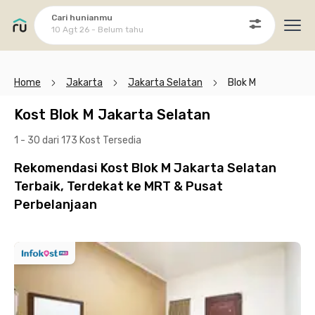
Cari hunianmu
10 Agt 26 - Belum tahu
Ope
Home
Jakarta
Jakarta Selatan
Blok M
Kost Blok M Jakarta Selatan
1 - 30 dari 173 Kost
Tersedia
Rekomendasi Kost Blok M Jakarta Selatan
Terbaik, Terdekat ke MRT & Pusat
Perbelanjaan