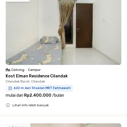
Coliving
•
Campur
Kost Elman Residence Cilandak
Cilandak Barat, Cilandak
622 m dari Stasiun MRT Fatmawati
mulai dari
Rp2.400.000
/
bulan
Lihat info lebih banyak
Close