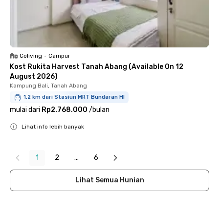
Coliving
•
Campur
Kost Rukita Harvest Tanah Abang (Available On 12
August 2026)
Kampung Bali, Tanah Abang
1.2 km dari Stasiun MRT Bundaran HI
mulai dari
Rp2.768.000
/
bulan
Lihat info lebih banyak
Close
1
2
...
6
Lihat Semua Hunian