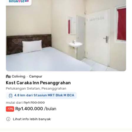
Coliving
•
Campur
Kost Caraka Inn Pesanggrahan
Petukangan Selatan, Pesanggrahan
4.8 km dari Stasiun MRT Blok M BCA
mulai dari
Rp1.700.000
Rp1.400.000
/
bulan
-
17
%
Lihat info lebih banyak
Close