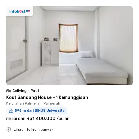
Coliving
•
Putri
Kost Sandang House H1 Kemanggisan
Kelurahan Palmerah, Palmerah
596 m dari BINUS University
mulai dari
Rp1.400.000
/
bulan
Lihat info lebih banyak
Close