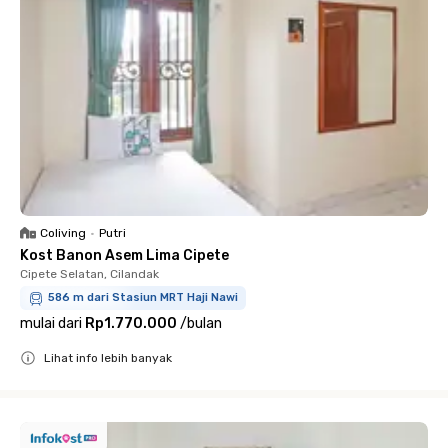
Coliving
•
Putri
Kost Banon Asem Lima Cipete
Cipete Selatan, Cilandak
586 m dari Stasiun MRT Haji Nawi
mulai dari
Rp1.770.000
/
bulan
Lihat info lebih banyak
Close