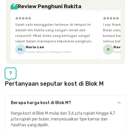
Review Penghuni Rukita
⭐⭐⭐⭐⭐
⭐⭐⭐⭐⭐
Salah satu keunggulan terbesar di tempat ini
I say thankyou s
adalah tim Rukita yang sangat ramah dan
Bulan yang super happy! banyak tem
responsif. Mbak Siska yang bertugas sangat
kumpul bareng mak
cepat dalam merespons kebutuhan penghuni.
semua bahagia ad
Ketika saya meminta keset karena sempat
mgkn saran dari air aja & kebersihan lebih di
Mario Lee
Ravena
ML
R
Rukita Satya Inn Harapan Indah
Rukita Dimi
terpeleset, permintaan tersebut langsung
tingkatka
dipenuhi dengan cepat. Terima kasih Mbak
Siska.
?
Pertanyaan seputar kost di Blok M
Berapa harga kost di Blok M?
Harga kost di Blok M mulai dari 3,6 juta rupiah hingga 4,7
juta rupiah per bulan, menyesuaikan tipe kamar dan
fasilitas yang dipilih.