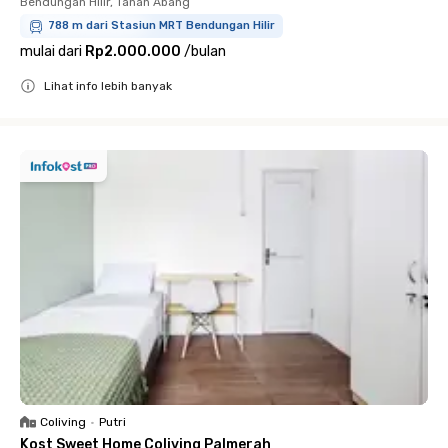
Bendungan Hilir, Tanah Abang
788 m dari Stasiun MRT Bendungan Hilir
mulai dari
Rp2.000.000
/
bulan
Lihat info lebih banyak
Close
Coliving
•
Putri
Kost Sweet Home Coliving Palmerah