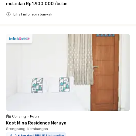
mulai dari
Rp1.900.000
/
bulan
Lihat info lebih banyak
Close
Coliving
•
Putra
Kost Mina Residence Meruya
Srengseng, Kembangan
2.6 km dari BINUS University