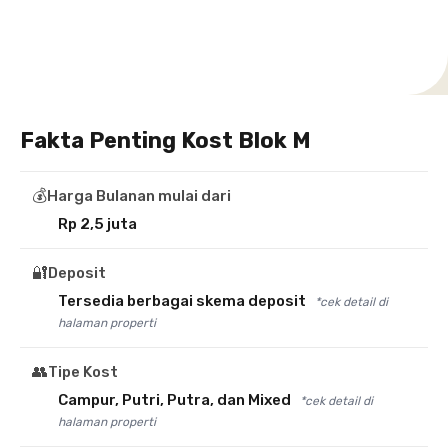
Selatan
Banten
Selatan
Barat
Barat
Bali
Yogyakarta
Tengah
Utara
Fakta Penting Kost Blok M
💰
Harga Bulanan mulai dari
Rp 2,5 juta
🔐
Deposit
Tersedia berbagai skema deposit
*cek detail di
halaman properti
👥
Tipe Kost
Campur, Putri, Putra, dan Mixed
*cek detail di
halaman properti