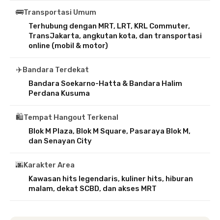
🚌
Transportasi Umum
Terhubung dengan MRT, LRT, KRL Commuter,
TransJakarta, angkutan kota, dan transportasi
online (mobil & motor)
✈️
Bandara Terdekat
Bandara Soekarno-Hatta & Bandara Halim
Perdana Kusuma
🛍️
Tempat Hangout Terkenal
Blok M Plaza, Blok M Square, Pasaraya Blok M,
dan Senayan City
🌆
Karakter Area
Kawasan hits legendaris, kuliner hits, hiburan
malam, dekat SCBD, dan akses MRT