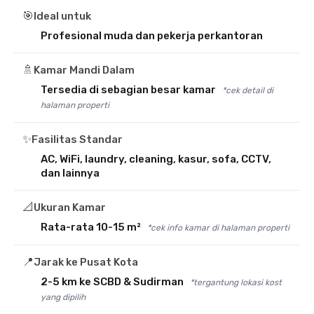
🎯
Ideal untuk
Profesional muda dan pekerja perkantoran
🚿
Kamar Mandi Dalam
Tersedia di sebagian besar kamar
*cek detail di
halaman properti
✨
Fasilitas Standar
AC, WiFi, laundry, cleaning, kasur, sofa, CCTV,
dan lainnya
📐
Ukuran Kamar
Rata-rata 10-15 m²
*cek info kamar di halaman properti
📍
Jarak ke Pusat Kota
2-5 km ke SCBD & Sudirman
*tergantung lokasi kost
yang dipilih