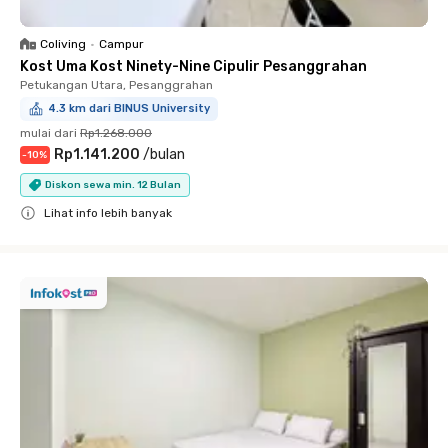
Coliving
•
Campur
Kost Uma Kost Ninety-Nine Cipulir Pesanggrahan
Petukangan Utara, Pesanggrahan
4.3 km dari BINUS University
mulai dari
Rp1.268.000
Rp1.141.200
/
bulan
-
10
%
Diskon sewa min. 12 Bulan
Lihat info lebih banyak
Close