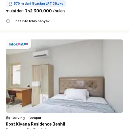
570 m dari Stasiun LRT Cikoko
mulai dari
Rp2.300.000
/
bulan
Lihat info lebih banyak
Close
Coliving
•
Campur
Kost Kiyana Residence Benhil