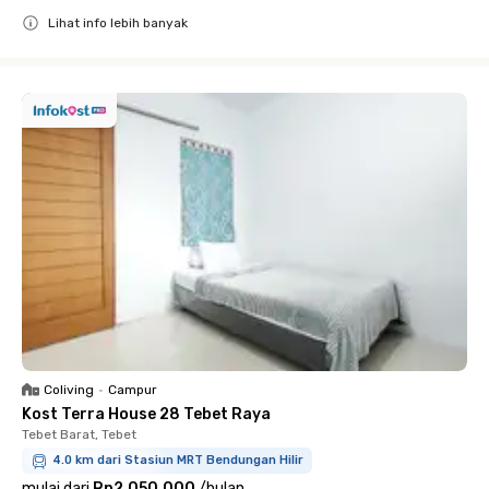
Lihat info lebih banyak
Close
Coliving
•
Campur
Kost Terra House 28 Tebet Raya
Tebet Barat, Tebet
4.0 km dari Stasiun MRT Bendungan Hilir
mulai dari
Rp2.050.000
/
bulan