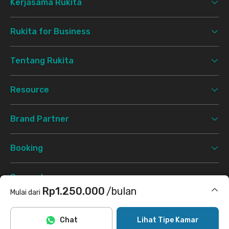
Kerjasama Rukita
Rukita for Business
Tentang Rukita
Resource
Brand Partner
Booking
Support
Rp1.250.000
/bulan
Mulai dari
Syarat & Ketentuan
Kebijakan Privasi
©
2026 Rukita. All rights reserved.
Termasuk internet/wifi, laundry
Chat
Lihat Tipe Kamar
Facebook
Instagram
Twitter
TikTok