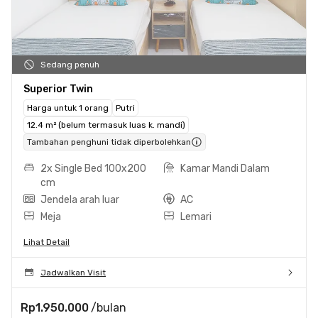
Sedang penuh
Superior Twin
Harga untuk 1 orang
Putri
12.4 m² (belum termasuk luas k. mandi)
Tambahan penghuni tidak diperbolehkan
2x Single Bed 100x200
Kamar Mandi Dalam
cm
Jendela arah luar
AC
Meja
Lemari
Lihat Detail
Jadwalkan Visit
Rp1.950.000
/bulan