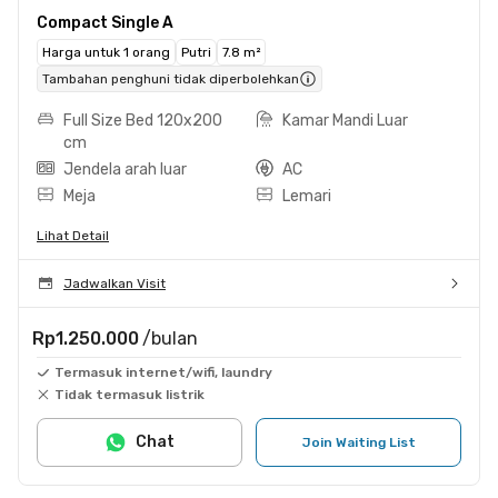
Compact Single A
Harga untuk 1 orang
Putri
7.8 m²
Tambahan penghuni tidak diperbolehkan
Full Size Bed 120x200
Kamar Mandi Luar
cm
Jendela arah luar
AC
Meja
Lemari
Lihat Detail
Jadwalkan Visit
Rp1.250.000
/bulan
Termasuk internet/wifi, laundry
Tidak termasuk listrik
Chat
Join Waiting List