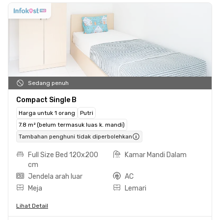
Sedang penuh
Compact Single B
Harga untuk 1 orang
Putri
7.8 m² (belum termasuk luas k. mandi)
Tambahan penghuni tidak diperbolehkan
Full Size Bed 120x200
Kamar Mandi Dalam
cm
Jendela arah luar
AC
Meja
Lemari
Lihat Detail