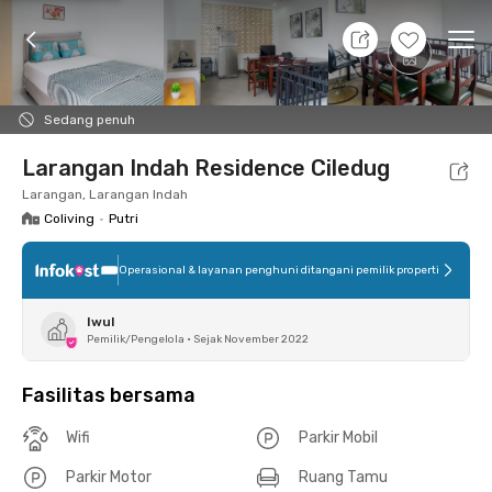
10 Agt 26 - Belum tahu
+
8
Ope
Foto
Fasilitas bersama
Lokasi
Kamar
Atura
Sedang penuh
Larangan Indah Residence Ciledug
Larangan, Larangan Indah
Coliving
•
Putri
Operasional & layanan penghuni ditangani pemilik properti
Iwul
Pemilik/Pengelola
•
Sejak November 2022
Fasilitas bersama
Wifi
Parkir Mobil
Parkir Motor
Ruang Tamu