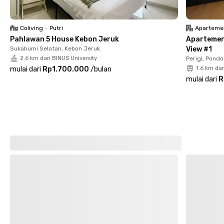
pembersihan kamar. Kamu juga bisa memanfaatkan fasilitas
area komunal, dapur bersama, ruang makan, mesin cuci, dan
area jemur.
Coliving
•
Putri
Aparteme
Pahlawan 5 House Kebon Jeruk
Apartemen 
Tersedia pula parkiran bagi kamu yang membawa kendaraan
Sukabumi Selatan, Kebon Jeruk
View #1
pribadi dan keamanan terjamin karena kost putri di Tangerang
2.6 km dari BINUS University
Perigi, Pondo
ini dilengkapi CCTV. Harganya pun bersahabat. Siap booking
mulai dari
Rp1.700.000
/
bulan
1.6 km da
kamarmu?
mulai dari
R
Cari kost lain di Tangerang.