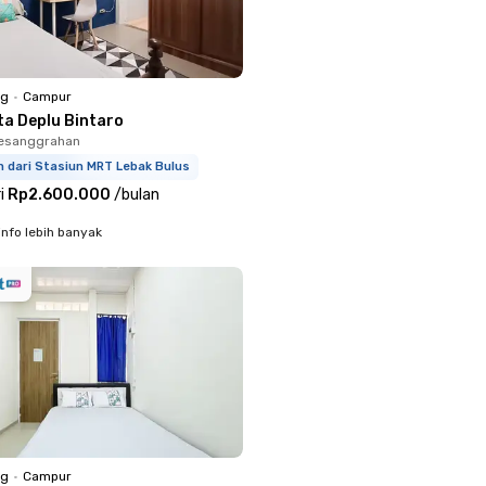
ng
•
Campur
ta Deplu Bintaro
Pesanggrahan
m dari Stasiun MRT Lebak Bulus
i
Rp2.600.000
/
bulan
info lebih banyak
ng
•
Campur