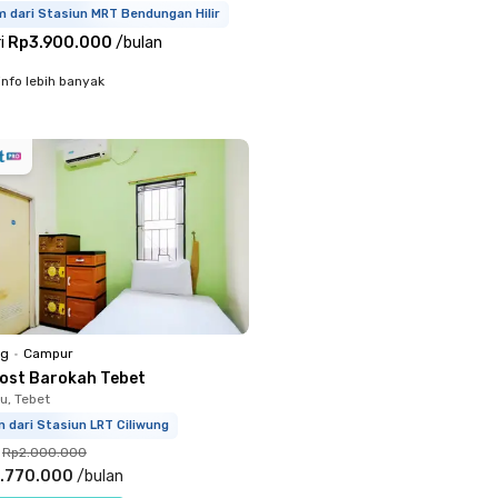
 dari Stasiun MRT Bendungan Hilir
i
Rp3.900.000
/
bulan
info lebih banyak
ng
•
Campur
Kost Barokah Tebet
u, Tebet
 dari Stasiun LRT Ciliwung
Rp2.000.000
.770.000
/
bulan