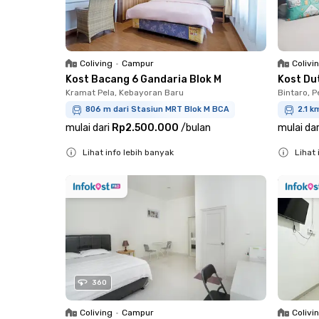
Coliving
•
Campur
Colivi
Kost Bacang 6 Gandaria Blok M
Kost Du
Kramat Pela, Kebayoran Baru
Bintaro, 
806 m dari Stasiun MRT Blok M BCA
2.1 k
mulai dari
Rp2.500.000
/
bulan
mulai dar
Lihat info lebih banyak
Lihat 
Close
Close
360
Coliving
•
Campur
Colivi