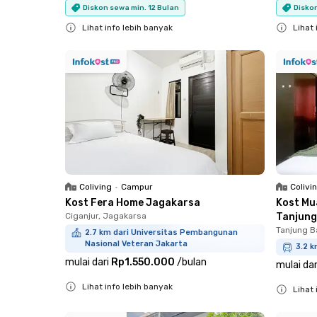
Diskon sewa min. 12 Bulan
Diskon
Lihat info lebih banyak
Lihat 
Close
Close
Coliving
•
Campur
Colivi
Kost Fera Home Jagakarsa
Kost Mu
Ciganjur, Jagakarsa
Tanjung
Tanjung B
2.7 km dari Universitas Pembangunan
Nasional Veteran Jakarta
3.2 k
mulai dari
Rp1.550.000
/
bulan
mulai dar
Lihat info lebih banyak
Lihat 
Close
Close