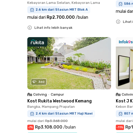
Kebayoran Lama Selatan, Kebayoran Lama
586 m
2.6 km dari Stasiun MRT Blok A
mulai dar
mulai dari
Rp2.700.000
/
bulan
Lihat 
Lihat info lebih banyak
Close
Close
360
Coliving
•
Campur
Colivi
Kost Rukita Westwood Kemang
Kost J 
Bangka, Mampang Prapatan
Kebon Bar
2.4 km dari Stasiun MRT Haji Nawi
807 m
mulai dari
Rp3.368.000
mulai dari
Rp3.108.000
/
bulan
Rp1
-
7
%
-
11
%