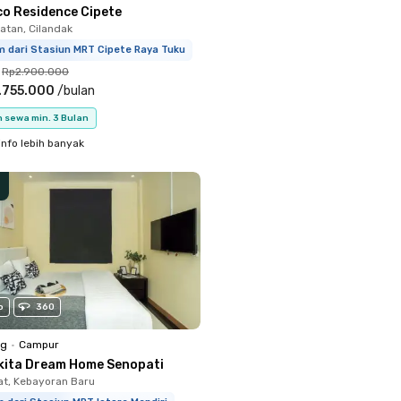
co Residence Cipete
atan, Cilandak
m dari Stasiun MRT Cipete Raya Tuku
Rp2.900.000
.755.000
/
bulan
 sewa min. 3 Bulan
info lebih banyak
o
360
ng
•
Campur
kita Dream Home Senopati
t, Kebayoran Baru