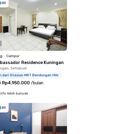
ng
•
Campur
bassador Residence Kuningan
ingan, Setiabudi
m dari Stasiun MRT Bendungan Hilir
i
Rp4.950.000
/
bulan
info lebih banyak