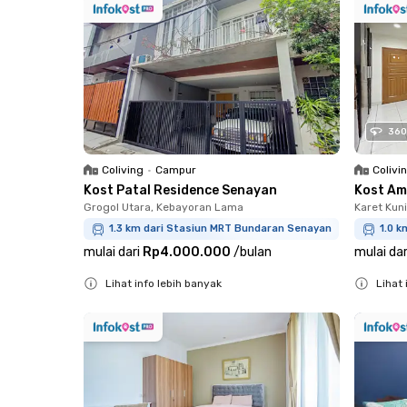
360
Coliving
•
Campur
Colivi
Kost Patal Residence Senayan
Kost Am
Grogol Utara, Kebayoran Lama
Karet Kun
1.3 km dari Stasiun MRT Bundaran Senayan
1.0 k
mulai dari
Rp4.000.000
/
bulan
mulai dar
Lihat info lebih banyak
Lihat 
Close
Close