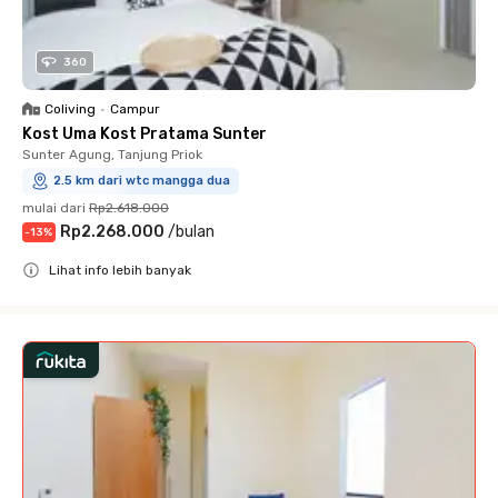
360
Coliving
•
Campur
Kost Uma Kost Pratama Sunter
Sunter Agung, Tanjung Priok
2.5 km dari wtc mangga dua
mulai dari
Rp2.618.000
Rp2.268.000
/
bulan
-
13
%
Lihat info lebih banyak
Close