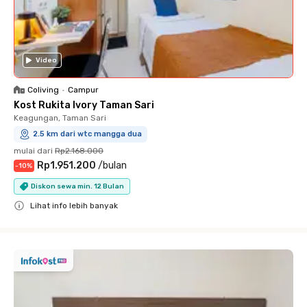
Video
Coliving
•
Campur
Kost Rukita Ivory Taman Sari
Keagungan, Taman Sari
2.5 km dari wtc mangga dua
mulai dari
Rp2.168.000
Rp1.951.200
/
bulan
-
10
%
Diskon sewa min. 12 Bulan
Lihat info lebih banyak
Close