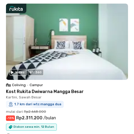
Video
360
Coliving
•
Campur
Kost Rukita Dwiwarna Mangga Besar
Kartini, Sawah Besar
1.7 km dari wtc mangga dua
mulai dari
Rp2.668.000
Rp2.311.200
/
bulan
-
13
%
Diskon sewa min. 12 Bulan