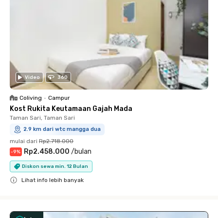
Video
360
Coliving
•
Campur
Kost Rukita Keutamaan Gajah Mada
Taman Sari, Taman Sari
2.9 km dari wtc mangga dua
mulai dari
Rp2.718.000
Rp2.458.000
/
bulan
-
9
%
Diskon sewa min. 12 Bulan
Lihat info lebih banyak
Close