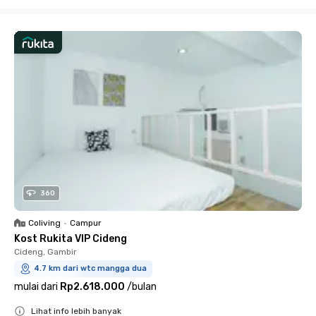
Close
360
Coliving
•
Campur
Kost Rukita VIP Cideng
Cideng, Gambir
4.7 km dari wtc mangga dua
mulai dari
Rp2.618.000
/
bulan
Lihat info lebih banyak