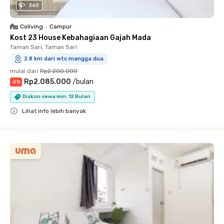
360
Coliving
•
Campur
Kost 23 House Kebahagiaan Gajah Mada
Taman Sari, Taman Sari
2.8 km dari wtc mangga dua
mulai dari
Rp2.200.000
Rp2.085.000
/
bulan
-
5
%
Diskon sewa min. 12 Bulan
Lihat info lebih banyak
Close