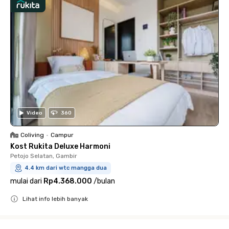
Video
360
Coliving
•
Campur
Kost Rukita Deluxe Harmoni
Petojo Selatan, Gambir
4.4 km dari wtc mangga dua
mulai dari
Rp4.368.000
/
bulan
Lihat info lebih banyak
Close