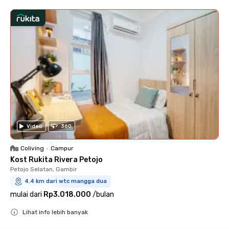
Video
360
Coliving
•
Campur
Kost Rukita Rivera Petojo
Petojo Selatan, Gambir
4.4 km dari wtc mangga dua
mulai dari
Rp3.018.000
/
bulan
Lihat info lebih banyak
Close