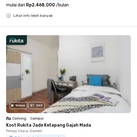
mulai dari
Rp2.468.000
/
bulan
Lihat info lebih banyak
Close
Video
360
Coliving
•
Campur
Kost Rukita Jade Ketapang Gajah Mada
Petojo Utara, Gambir