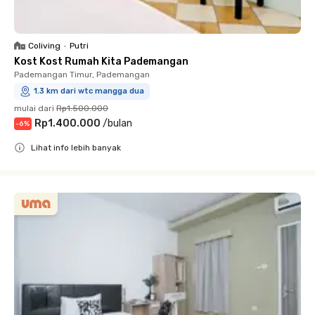
Coliving
•
Putri
Kost Kost Rumah Kita Pademangan
Pademangan Timur, Pademangan
1.3 km dari wtc mangga dua
mulai dari
Rp1.500.000
Rp1.400.000
/
bulan
-
6
%
Lihat info lebih banyak
Close