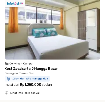
Coliving
•
Campur
Kost Jayakarta 9 Mangga Besar
Pinangsia, Taman Sari
1.2 km dari wtc mangga dua
mulai dari
Rp1.250.000
/
bulan
Lihat info lebih banyak
Close