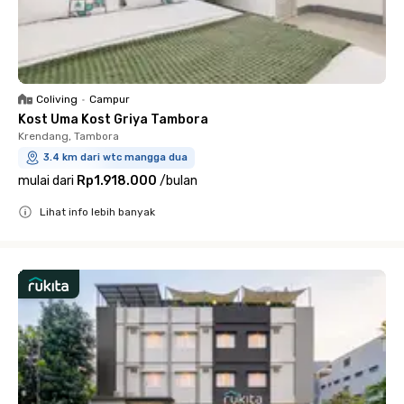
Coliving
•
Campur
Kost Uma Kost Griya Tambora
Krendang, Tambora
3.4 km dari wtc mangga dua
mulai dari
Rp1.918.000
/
bulan
Lihat info lebih banyak
Close