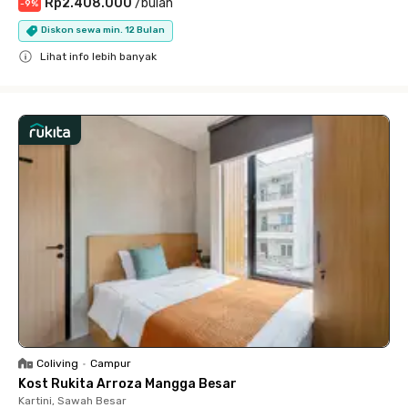
Rp2.408.000
/
bulan
-
9
%
Diskon sewa min. 12 Bulan
Lihat info lebih banyak
Close
Coliving
•
Campur
Kost Rukita Arroza Mangga Besar
Kartini, Sawah Besar