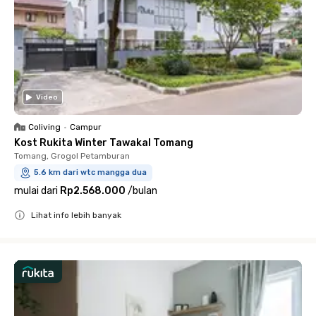
Video
Coliving
•
Campur
Kost Rukita Winter Tawakal Tomang
Tomang, Grogol Petamburan
5.6 km dari wtc mangga dua
mulai dari
Rp2.568.000
/
bulan
Lihat info lebih banyak
Close