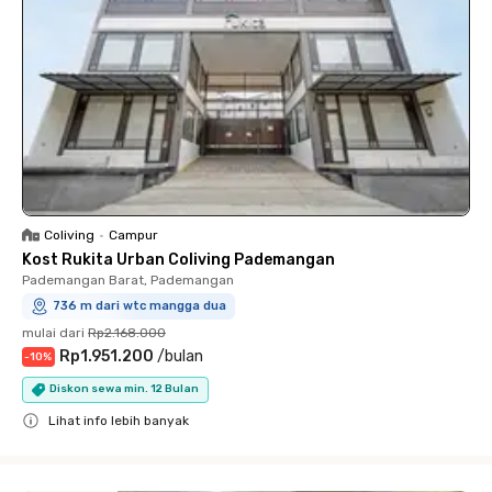
Coliving
•
Campur
Kost Rukita Urban Coliving Pademangan
Pademangan Barat, Pademangan
736 m dari wtc mangga dua
mulai dari
Rp2.168.000
Rp1.951.200
/
bulan
-
10
%
Diskon sewa min. 12 Bulan
Lihat info lebih banyak
Close