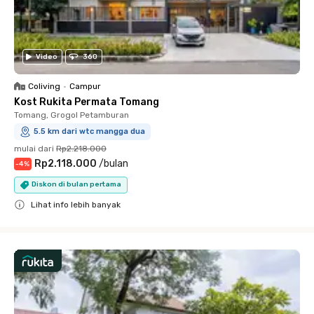
Video
360
Coliving
•
Campur
Kost Rukita Permata Tomang
Tomang, Grogol Petamburan
5.5 km dari wtc mangga dua
mulai dari
Rp2.218.000
Rp2.118.000
/
bulan
-
4
%
Diskon di bulan pertama
Lihat info lebih banyak
Close