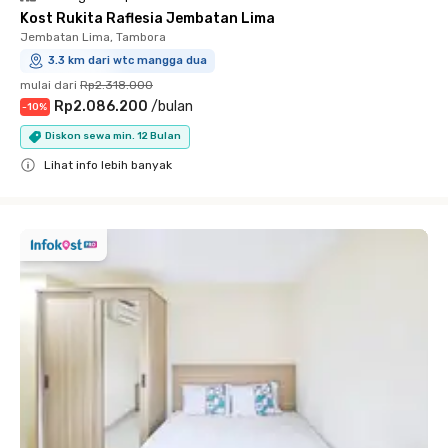
Kost Rukita Raflesia Jembatan Lima
Jembatan Lima, Tambora
3.3 km dari wtc mangga dua
mulai dari
Rp2.318.000
Rp2.086.200
/
bulan
-
10
%
Diskon sewa min. 12 Bulan
Lihat info lebih banyak
Close