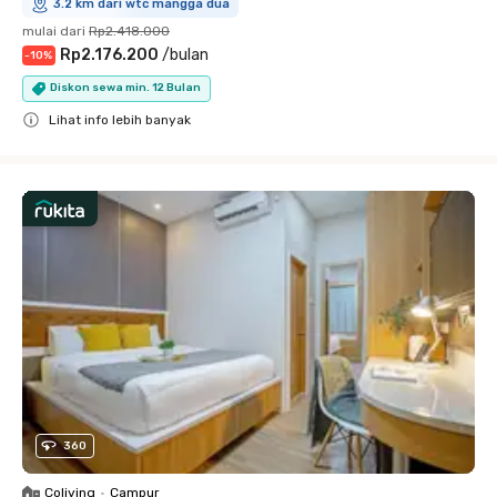
3.2 km dari wtc mangga dua
mulai dari
Rp2.418.000
Rp2.176.200
/
bulan
-
10
%
Diskon sewa min. 12 Bulan
Lihat info lebih banyak
Close
360
Coliving
•
Campur