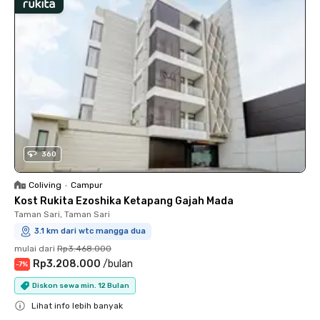
360
Coliving
•
Campur
Kost Rukita Ezoshika Ketapang Gajah Mada
Taman Sari, Taman Sari
3.1 km dari wtc mangga dua
mulai dari
Rp3.468.000
Rp3.208.000
/
bulan
-
7
%
Diskon sewa min. 12 Bulan
Lihat info lebih banyak