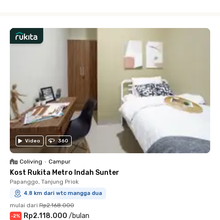
Close
Video
360
Coliving
•
Campur
Kost Rukita Metro Indah Sunter
Papanggo, Tanjung Priok
4.8 km dari wtc mangga dua
mulai dari
Rp2.168.000
Rp2.118.000
/
bulan
-
2
%