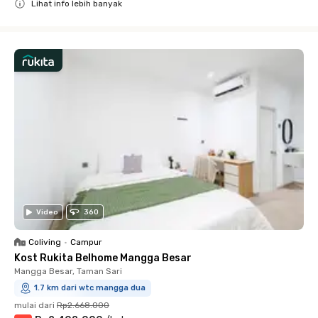
Lihat info lebih banyak
Close
Video
360
Coliving
•
Campur
Kost Rukita Belhome Mangga Besar
Mangga Besar, Taman Sari
1.7 km dari wtc mangga dua
mulai dari
Rp2.668.000