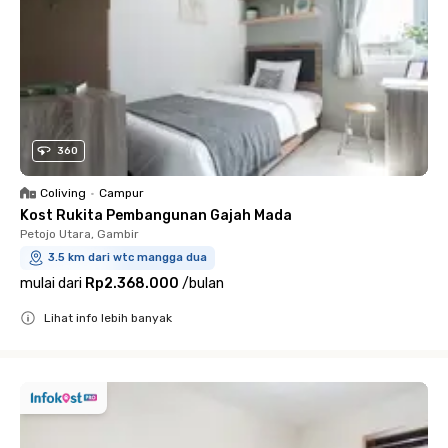
360
Coliving
•
Campur
Kost Rukita Pembangunan Gajah Mada
Petojo Utara, Gambir
3.5 km dari wtc mangga dua
mulai dari
Rp2.368.000
/
bulan
Lihat info lebih banyak
Close