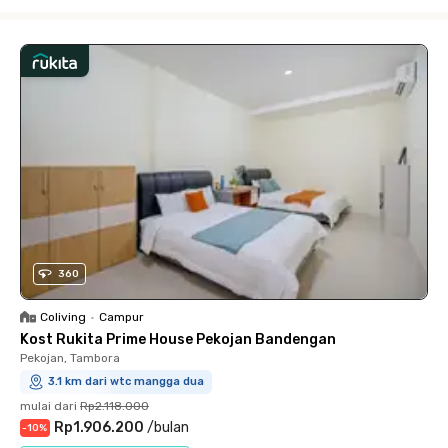
Close
360
Coliving
•
Campur
Kost Rukita Prime House Pekojan Bandengan
Pekojan, Tambora
3.1 km dari wtc mangga dua
mulai dari
Rp2.118.000
Rp1.906.200
/
bulan
-
10
%