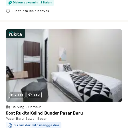
Diskon sewa min. 12 Bulan
Lihat info lebih banyak
Close
Video
360
Coliving
•
Campur
Kost Rukita Kelinci Bunder Pasar Baru
Pasar Baru, Sawah Besar
3.2 km dari wtc mangga dua