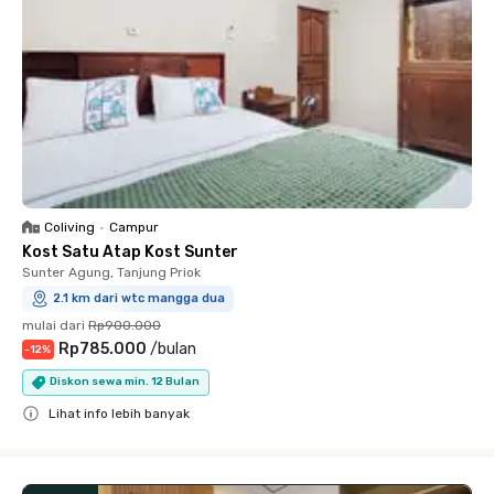
Coliving
•
Campur
Kost Satu Atap Kost Sunter
Sunter Agung, Tanjung Priok
2.1 km dari wtc mangga dua
mulai dari
Rp900.000
Rp785.000
/
bulan
-
12
%
Diskon sewa min. 12 Bulan
Lihat info lebih banyak
Close