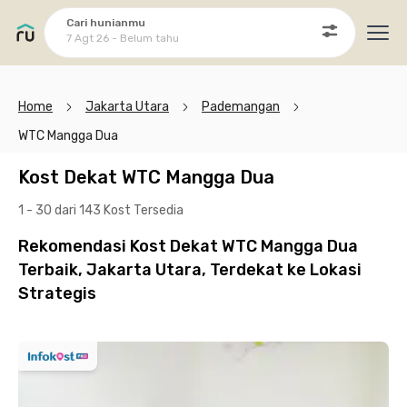
Cari hunianmu
7 Agt 26 - Belum tahu
Ope
Home
Jakarta Utara
Pademangan
WTC Mangga Dua
Kost Dekat WTC Mangga Dua
1 - 30 dari 143 Kost
Tersedia
Rekomendasi Kost Dekat WTC Mangga Dua
Terbaik, Jakarta Utara, Terdekat ke Lokasi
Strategis