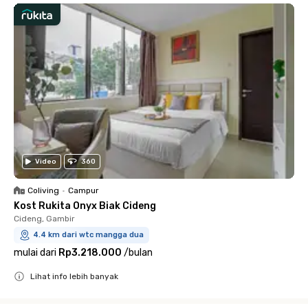
Video
360
Coliving
•
Campur
Kost Rukita Onyx Biak Cideng
Cideng, Gambir
4.4 km dari wtc mangga dua
mulai dari
Rp3.218.000
/
bulan
Lihat info lebih banyak
Close