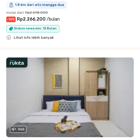
1.8 km dari wtc mangga dua
mulai dari
Rp2.518.000
Rp2.266.200
/
bulan
-
10
%
Diskon sewa min. 12 Bulan
Lihat info lebih banyak
Close
360