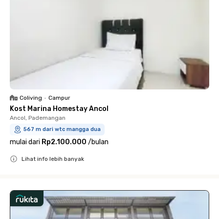
Coliving
•
Campur
Kost Marina Homestay Ancol
Ancol, Pademangan
567 m dari wtc mangga dua
mulai dari
Rp2.100.000
/
bulan
Lihat info lebih banyak
Close