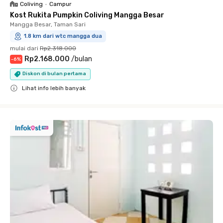
Coliving
•
Campur
Kost Rukita Pumpkin Coliving Mangga Besar
Mangga Besar, Taman Sari
1.8 km dari wtc mangga dua
mulai dari
Rp2.318.000
Rp2.168.000
/
bulan
-
6
%
Diskon di bulan pertama
Lihat info lebih banyak
Close