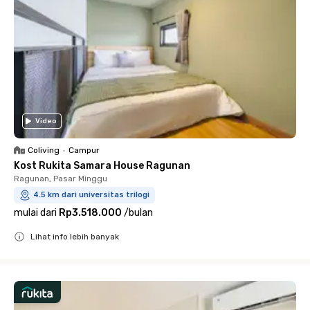
Video
Coliving
•
Campur
Kost Rukita Samara House Ragunan
Ragunan, Pasar Minggu
4.5 km dari universitas trilogi
mulai dari
Rp3.518.000
/
bulan
Lihat info lebih banyak
Close