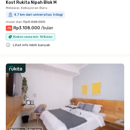
Kost Rukita Nipah Blok M
Melawai, Kebayoran Baru
4.7 km dari universitas trilogi
mulai dari
Rp3.368.000
Rp3.108.000
/
bulan
-
7
%
Diskon sewa min. 12 Bulan
Lihat info lebih banyak
Close