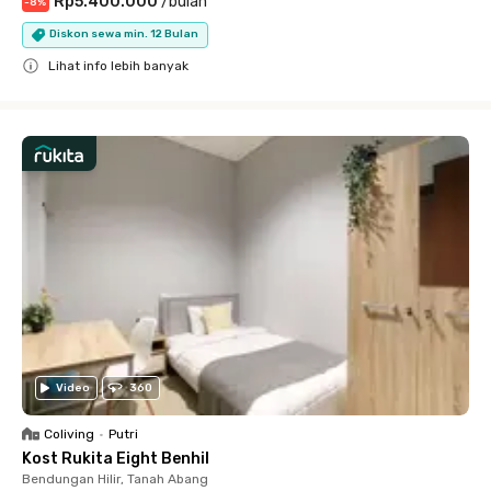
Rp5.400.000
/
bulan
-
8
%
Diskon sewa min. 12 Bulan
Lihat info lebih banyak
Close
Video
360
Coliving
•
Putri
Kost Rukita Eight Benhil
Bendungan Hilir, Tanah Abang