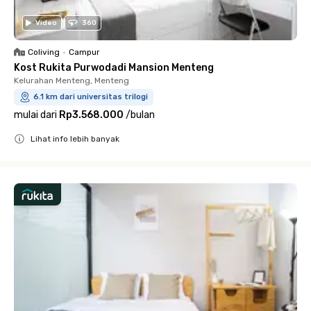
Video
360
Coliving
•
Campur
Kost Rukita Purwodadi Mansion Menteng
Kelurahan Menteng, Menteng
6.1 km dari universitas trilogi
mulai dari
Rp3.568.000
/
bulan
Lihat info lebih banyak
Close