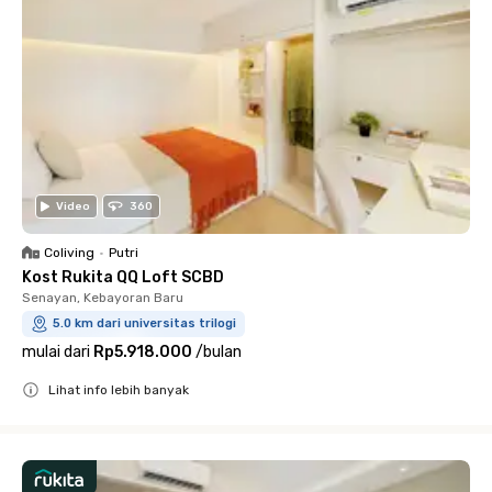
Video
360
Coliving
•
Putri
Kost Rukita QQ Loft SCBD
Senayan, Kebayoran Baru
5.0 km dari universitas trilogi
mulai dari
Rp5.918.000
/
bulan
Lihat info lebih banyak
Close