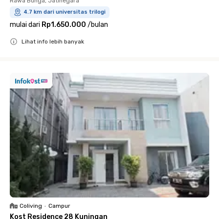
Rawa Bunga, Jatinegara
4.7 km dari universitas trilogi
mulai dari
Rp1.650.000
/
bulan
Lihat info lebih banyak
Close
Coliving
•
Campur
Kost Residence 28 Kuningan