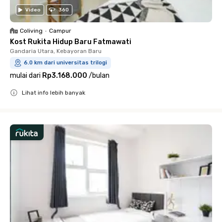
Video
360
Coliving
•
Campur
Kost Rukita Hidup Baru Fatmawati
Gandaria Utara, Kebayoran Baru
6.0 km dari universitas trilogi
mulai dari
Rp3.168.000
/
bulan
Lihat info lebih banyak
Close