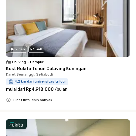
Video
360
Coliving
•
Campur
Kost Rukita Tenun CoLiving Kuningan
Karet Semanggi, Setiabudi
4.2 km dari universitas trilogi
mulai dari
Rp4.918.000
/
bulan
Lihat info lebih banyak
Close