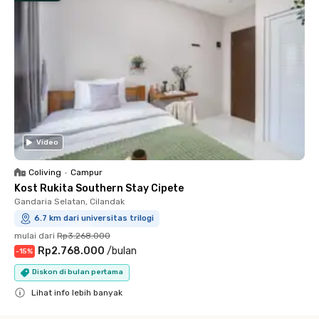
Video
Coliving
•
Campur
Kost Rukita Southern Stay Cipete
Gandaria Selatan, Cilandak
6.7 km dari universitas trilogi
mulai dari
Rp3.268.000
Rp2.768.000
/
bulan
-
15
%
Diskon di bulan pertama
Lihat info lebih banyak
Close