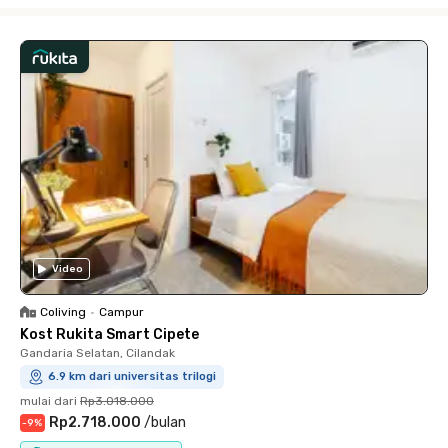
Video
Coliving
•
Campur
Kost Rukita Smart Cipete
Gandaria Selatan, Cilandak
6.9 km dari universitas trilogi
mulai dari
Rp3.018.000
Rp2.718.000
/
bulan
-
9
%