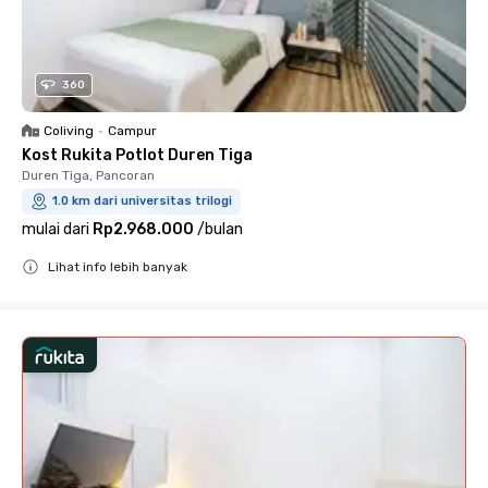
360
Coliving
•
Campur
Kost Rukita Potlot Duren Tiga
Duren Tiga, Pancoran
1.0 km dari universitas trilogi
mulai dari
Rp2.968.000
/
bulan
Lihat info lebih banyak
Close