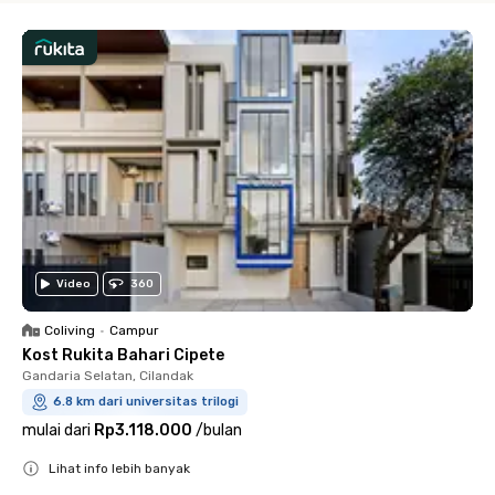
Video
360
Coliving
•
Campur
Kost Rukita Bahari Cipete
Gandaria Selatan, Cilandak
6.8 km dari universitas trilogi
mulai dari
Rp3.118.000
/
bulan
Lihat info lebih banyak
Close