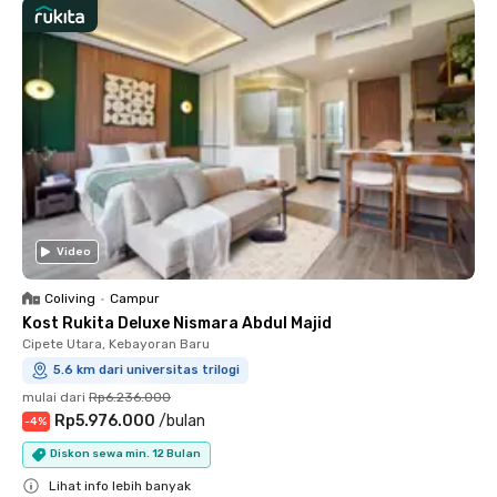
Video
Coliving
•
Campur
Kost Rukita Deluxe Nismara Abdul Majid
Cipete Utara, Kebayoran Baru
5.6 km dari universitas trilogi
mulai dari
Rp6.236.000
Rp5.976.000
/
bulan
-
4
%
Diskon sewa min. 12 Bulan
Lihat info lebih banyak