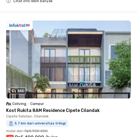
Lihat info lebih banyak
Close
360
Coliving
•
Campur
Kost Rukita 8AM Residence Cipete Cilandak
Cipete Selatan, Cilandak
5.7 km dari universitas trilogi
mulai dari
Rp5.900.000