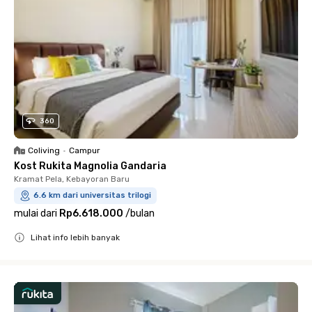
360
Coliving
•
Campur
Kost Rukita Magnolia Gandaria
Kramat Pela, Kebayoran Baru
6.6 km dari universitas trilogi
mulai dari
Rp6.618.000
/
bulan
Lihat info lebih banyak
Close