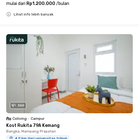
mulai dari
Rp1.200.000
/
bulan
Lihat info lebih banyak
Close
360
Coliving
•
Campur
Kost Rukita 79A Kemang
Bangka, Mampang Prapatan
4.0 km dari universitas trilogi