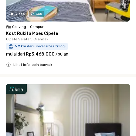
Video
360
Coliving
•
Campur
Kost Rukita Moes Cipete
Cipete Selatan, Cilandak
6.2 km dari universitas trilogi
mulai dari
Rp3.468.000
/
bulan
Lihat info lebih banyak
Close