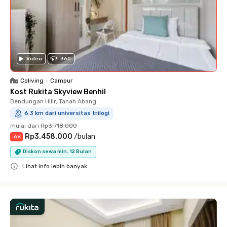
Video
360
Coliving
•
Campur
Kost Rukita Skyview Benhil
Bendungan Hilir, Tanah Abang
6.3 km dari universitas trilogi
mulai dari
Rp3.718.000
Rp3.458.000
/
bulan
-
6
%
Diskon sewa min. 12 Bulan
Lihat info lebih banyak
Close