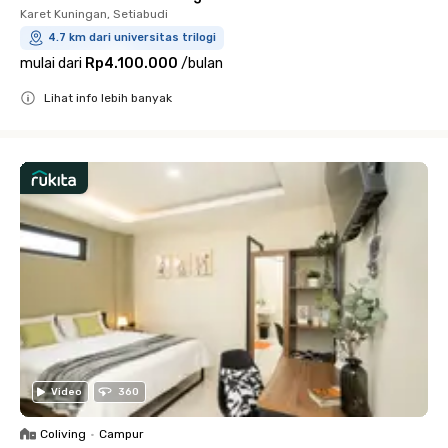
Karet Kuningan, Setiabudi
4.7 km dari universitas trilogi
mulai dari
Rp4.100.000
/
bulan
Lihat info lebih banyak
Close
Video
360
Coliving
•
Campur