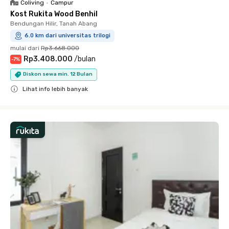
Coliving
•
Campur
Kost Rukita Wood Benhil
Bendungan Hilir, Tanah Abang
6.0 km dari universitas trilogi
mulai dari
Rp3.668.000
Rp3.408.000
/
bulan
-
7
%
Diskon sewa min. 12 Bulan
Lihat info lebih banyak
Close