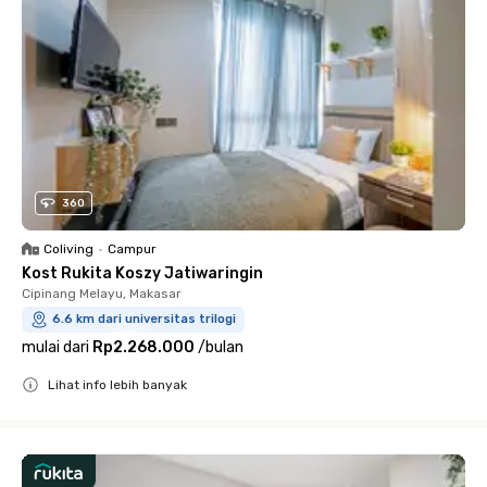
360
Coliving
•
Campur
Kost Rukita Koszy Jatiwaringin
Cipinang Melayu, Makasar
6.6 km dari universitas trilogi
mulai dari
Rp2.268.000
/
bulan
Lihat info lebih banyak
Close