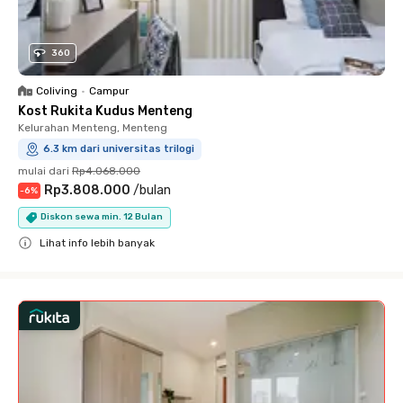
360
Coliving
•
Campur
Kost Rukita Kudus Menteng
Kelurahan Menteng, Menteng
6.3 km dari universitas trilogi
mulai dari
Rp4.068.000
Rp3.808.000
/
bulan
-
6
%
Diskon sewa min. 12 Bulan
Lihat info lebih banyak
Close