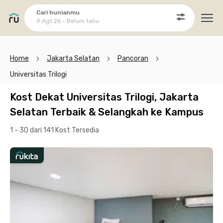
Cari hunianmu
9 Agt 26 - Belum tahu
Ope
Home
Jakarta Selatan
Pancoran
Universitas Trilogi
Kost Dekat Universitas Trilogi, Jakarta
Selatan Terbaik & Selangkah ke Kampus
1 - 30 dari 141 Kost
Tersedia