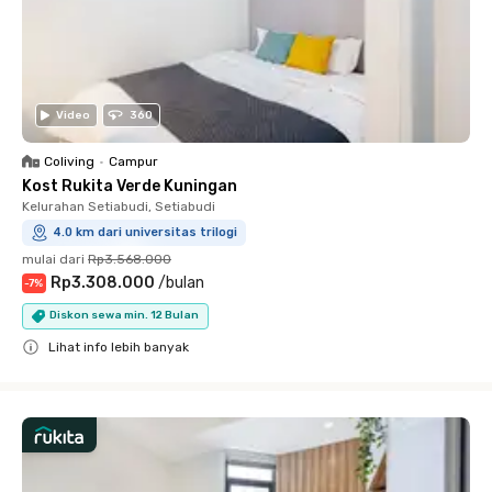
Video
360
Coliving
•
Campur
Kost Rukita Verde Kuningan
Kelurahan Setiabudi, Setiabudi
4.0 km dari universitas trilogi
mulai dari
Rp3.568.000
Rp3.308.000
/
bulan
-
7
%
Diskon sewa min. 12 Bulan
Lihat info lebih banyak
Close