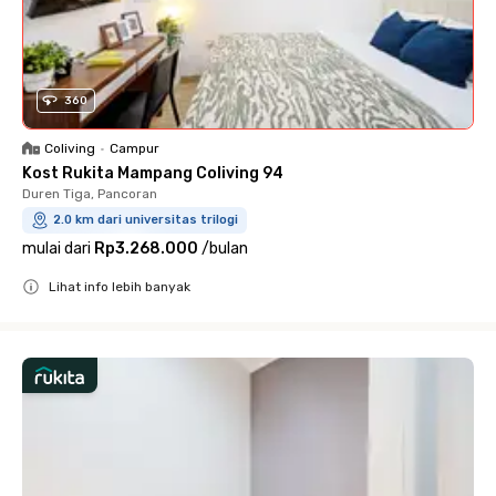
360
Coliving
•
Campur
Kost Rukita Mampang Coliving 94
Duren Tiga, Pancoran
2.0 km dari universitas trilogi
mulai dari
Rp3.268.000
/
bulan
Lihat info lebih banyak
Close