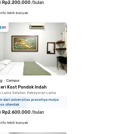
i
Rp2.200.000
/
bulan
info lebih banyak
ng
•
Campur
teri Kost Pondok Indah
n Lama Selatan, Kebayoran Lama
m dari universitas prasetiya mulya
us cilandak
i
Rp2.600.000
/
bulan
info lebih banyak