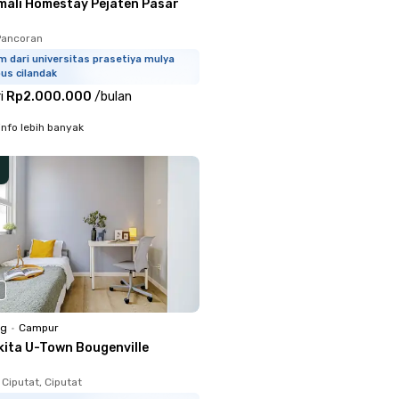
mali Homestay Pejaten Pasar
 Pancoran
m dari universitas prasetiya mulya
us cilandak
i
Rp2.000.000
/
bulan
info lebih banyak
ng
•
Campur
kita U-Town Bougenville
Ciputat, Ciputat