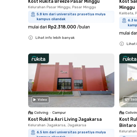
Kost Rukita Breeze Pasar Minggu
Kost Sa
Kelurahan Pasar Minggu, Pasar Minggu
Minggu
Kalibata,
5.8 km dari universitas prasetiya mulya
kampus cilandak
6.3 k
kamp
mulai dari
Rp2.318.000
/
bulan
mulai dar
Lihat info lebih banyak
Lihat 
Close
Close
Video
360
Coliving
•
Campur
Colivi
Kost Rukita Asri Living Jagakarsa
Kost Ru
Kelurahan Jagakarsa, Jagakarsa
Bintaro
Kelurahan 
6.5 km dari universitas prasetiya mulya