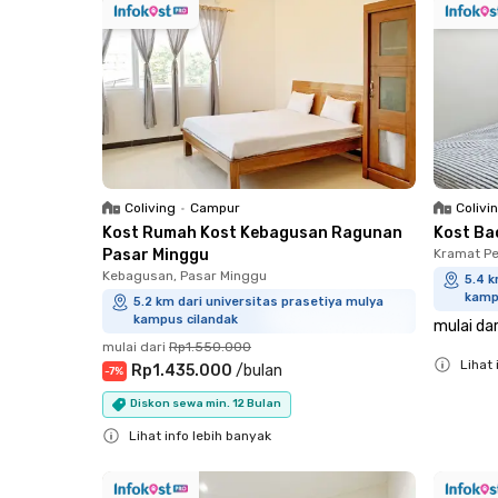
Coliving
•
Campur
Colivi
Kost Rumah Kost Kebagusan Ragunan
Kost Ba
Pasar Minggu
Kramat Pe
Kebagusan, Pasar Minggu
5.4 k
kamp
5.2 km dari universitas prasetiya mulya
kampus cilandak
mulai dar
mulai dari
Rp1.550.000
Lihat 
Rp1.435.000
/
bulan
-
7
%
Close
Diskon sewa min. 12 Bulan
Lihat info lebih banyak
Close