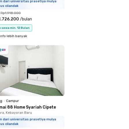
m dari universitas prasetiya mulya
us cilandak
Rp1.918.000
1.726.200
/
bulan
 sewa min. 12 Bulan
info lebih banyak
ng
•
Campur
mai 88 Home Syariah Cipete
ara, Kebayoran Baru
m dari universitas prasetiya mulya
us cilandak