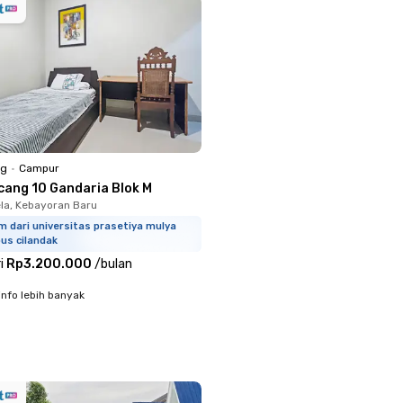
ng
•
Campur
cang 10 Gandaria Blok M
la, Kebayoran Baru
m dari universitas prasetiya mulya
us cilandak
i
Rp3.200.000
/
bulan
info lebih banyak