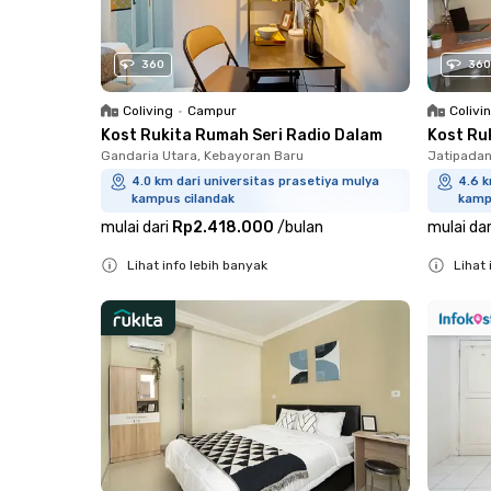
360
360
Coliving
•
Campur
Colivi
Kost Rukita Rumah Seri Radio Dalam
Kost Ru
Gandaria Utara, Kebayoran Baru
Jatipadan
4.0 km dari universitas prasetiya mulya
4.6 k
kampus cilandak
kamp
mulai dari
Rp2.418.000
/
bulan
mulai dar
Lihat info lebih banyak
Lihat 
Close
Close