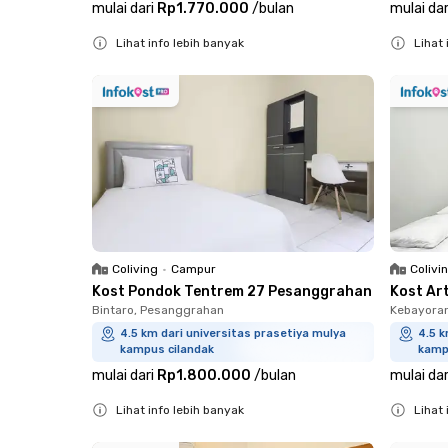
mulai dari
Rp1.770.000
/
bulan
mulai dar
Lihat info lebih banyak
Lihat 
Close
Close
Coliving
•
Campur
Colivi
Kost Pondok Tentrem 27 Pesanggrahan
Kost Ar
Bintaro, Pesanggrahan
Kebayora
4.5 km dari universitas prasetiya mulya
4.5 k
kampus cilandak
kamp
mulai dari
Rp1.800.000
/
bulan
mulai dar
Lihat info lebih banyak
Lihat 
Close
Close