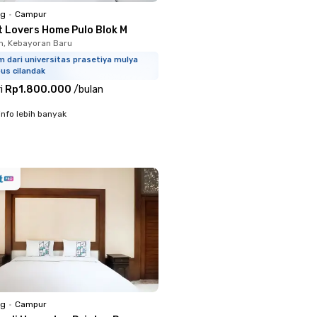
ng
•
Campur
t Lovers Home Pulo Blok M
, Kebayoran Baru
m dari universitas prasetiya mulya
us cilandak
i
Rp1.800.000
/
bulan
info lebih banyak
ng
•
Campur