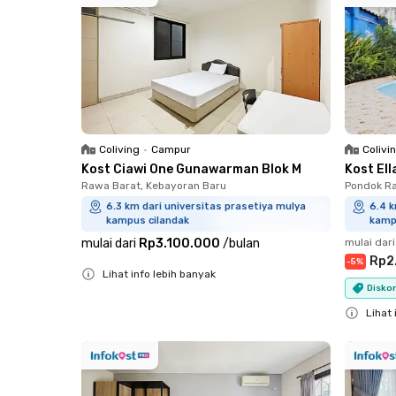
Coliving
•
Campur
Colivi
Kost Ciawi One Gunawarman Blok M
Kost El
Rawa Barat, Kebayoran Baru
Pondok Ra
6.3 km dari universitas prasetiya mulya
6.4 k
kampus cilandak
kamp
mulai dari
Rp3.100.000
/
bulan
mulai dari
Rp2
-
5
%
Lihat info lebih banyak
Diskon
Close
Lihat 
Close