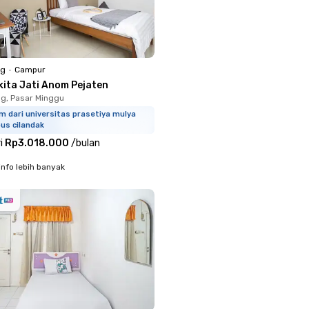
ng
•
Campur
kita Jati Anom Pejaten
g, Pasar Minggu
m dari universitas prasetiya mulya
us cilandak
i
Rp3.018.000
/
bulan
info lebih banyak