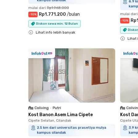
kampus cilandak
6.9 k
kamp
mulai dari
Rp1.968.000
Rp1.771.200
/
bulan
mulai dari
-
10
%
Rp
-
10
%
Diskon sewa min. 12 Bulan
Diskon
Lihat info lebih banyak
Lihat 
Close
Close
Coliving
•
Putri
Colivi
Kost Banon Asem Lima Cipete
Kost Da
Cipete Selatan, Cilandak
Cipete Ut
2.5 km dari universitas prasetiya mulya
3.9 k
kampus cilandak
kamp