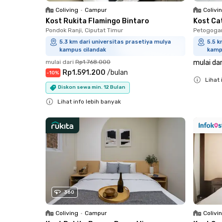
Coliving
•
Campur
Colivi
Kost Rukita Flamingo Bintaro
Kost Ca
Pondok Ranji, Ciputat Timur
Petogogan
5.3 km dari universitas prasetiya mulya
5.5 k
kampus cilandak
kamp
mulai dari
Rp1.768.000
mulai dar
Rp1.591.200
/
bulan
-
10
%
Lihat 
Diskon sewa min. 12 Bulan
Close
Lihat info lebih banyak
Close
360
Coliving
•
Campur
Colivi