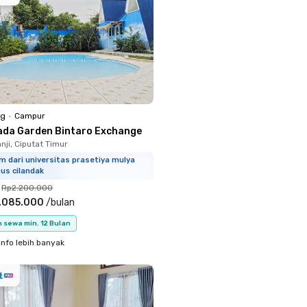
ng
•
Campur
lada Garden Bintaro Exchange
nji, Ciputat Timur
m dari universitas prasetiya mulya
us cilandak
Rp2.200.000
.085.000
/
bulan
 sewa min. 12 Bulan
info lebih banyak