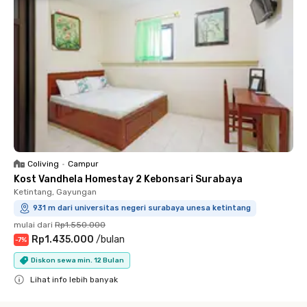
Coliving
•
Campur
Kost Vandhela Homestay 2 Kebonsari Surabaya
Ketintang, Gayungan
931 m dari universitas negeri surabaya unesa ketintang
mulai dari
Rp1.550.000
Rp1.435.000
/
bulan
-
7
%
Diskon sewa min. 12 Bulan
Lihat info lebih banyak
Close