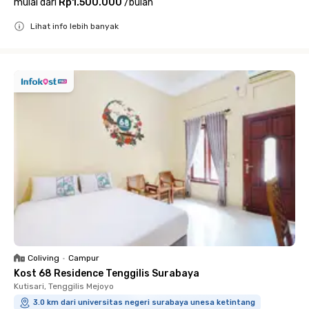
mulai dari
Rp1.500.000
/
bulan
Lihat info lebih banyak
Close
Coliving
•
Campur
Kost 68 Residence Tenggilis Surabaya
Kutisari, Tenggilis Mejoyo
3.0 km dari universitas negeri surabaya unesa ketintang