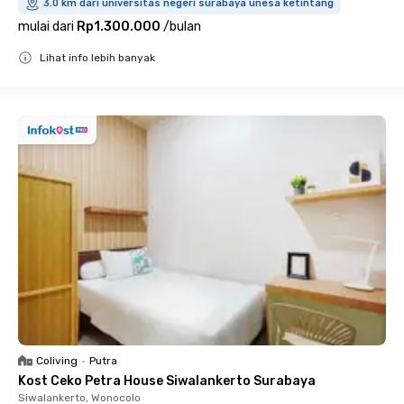
3.0 km dari universitas negeri surabaya unesa ketintang
mulai dari
Rp1.300.000
/
bulan
Lihat info lebih banyak
Close
Coliving
•
Putra
Kost Ceko Petra House Siwalankerto Surabaya
Siwalankerto, Wonocolo