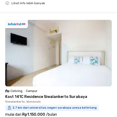
Lihat info lebih banyak
Close
Coliving
•
Campur
Kost 141C Residence Siwalankerto Surabaya
Siwalankerto, Wonocolo
2.7 km dari universitas negeri surabaya unesa ketintang
mulai dari
Rp1.150.000
/
bulan