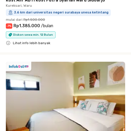
Kost Alif AB11 Kost Putra Syariah Waru Sidoarjo
Kureksari, Waru
3.6 km dari universitas negeri surabaya unesa ketintang
mulai dari
Rp1.500.000
Rp1.385.000
/
bulan
-
7
%
Diskon sewa min. 12 Bulan
Lihat info lebih banyak
Close