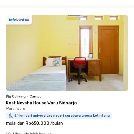
Close
Coliving
•
Campur
Kost Nevsha House Waru Sidoarjo
Waru, Waru
5.1 km dari universitas negeri surabaya unesa ketintang
mulai dari
Rp650.000
/
bulan
Lihat info lebih banyak