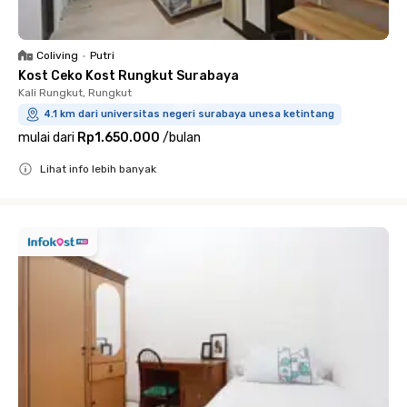
Coliving
•
Putri
Kost Ceko Kost Rungkut Surabaya
Kali Rungkut, Rungkut
4.1 km dari universitas negeri surabaya unesa ketintang
mulai dari
Rp1.650.000
/
bulan
Lihat info lebih banyak
Close