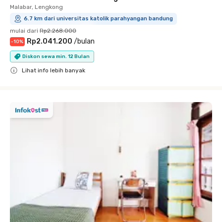
Malabar, Lengkong
6.7 km dari universitas katolik parahyangan bandung
mulai dari
Rp2.268.000
Rp2.041.200
/
bulan
-
10
%
Diskon sewa min. 12 Bulan
Lihat info lebih banyak
Close