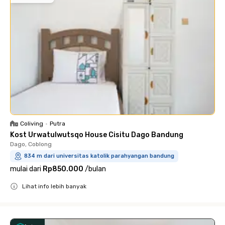
Coliving
•
Putra
Kost Urwatulwutsqo House Cisitu Dago Bandung
Dago, Coblong
834 m dari universitas katolik parahyangan bandung
mulai dari
Rp850.000
/
bulan
Lihat info lebih banyak
Close