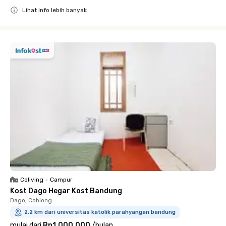
Lihat info lebih banyak
Close
Coliving
•
Campur
Kost Dago Hegar Kost Bandung
Dago, Coblong
2.2 km dari universitas katolik parahyangan bandung
mulai dari
Rp1.000.000
/
bulan