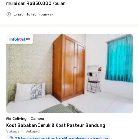
mulai dari
Rp850.000
/
bulan
Lihat info lebih banyak
Close
Coliving
•
Campur
Kost Babakan Jeruk 8 Kost Pasteur Bandung
Sukagalih, Sukajadi
2.5 km dari universitas katolik parahyangan bandung