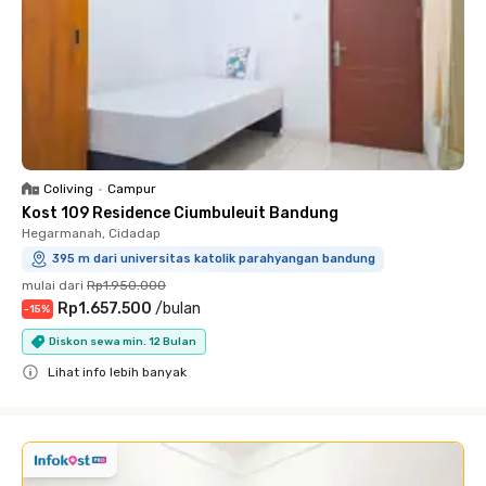
Coliving
•
Campur
Kost 109 Residence Ciumbuleuit Bandung
Hegarmanah, Cidadap
395 m dari universitas katolik parahyangan bandung
mulai dari
Rp1.950.000
Rp1.657.500
/
bulan
-
15
%
Diskon sewa min. 12 Bulan
Lihat info lebih banyak
Close