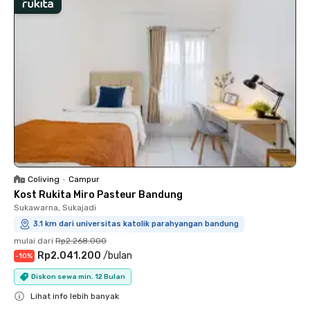
Coliving
•
Campur
Kost Rukita Miro Pasteur Bandung
Sukawarna, Sukajadi
3.1 km dari universitas katolik parahyangan bandung
mulai dari
Rp2.268.000
Rp2.041.200
/
bulan
-
10
%
Diskon sewa min. 12 Bulan
Lihat info lebih banyak