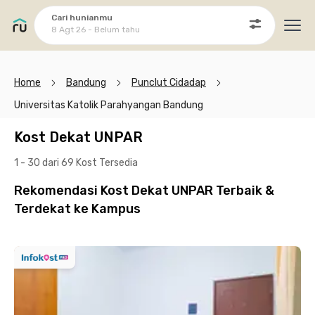
Cari hunianmu
8 Agt 26 - Belum tahu
Ope
Home
Bandung
Punclut Cidadap
Universitas Katolik Parahyangan Bandung
Kost Dekat UNPAR
1 - 30 dari 69 Kost
Tersedia
Rekomendasi Kost Dekat UNPAR Terbaik &
Terdekat ke Kampus