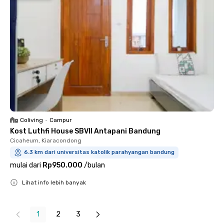
Coliving
•
Campur
Kost Luthfi House SBVII Antapani Bandung
Cicaheum, Kiaracondong
6.3 km dari universitas katolik parahyangan bandung
mulai dari
Rp950.000
/
bulan
Lihat info lebih banyak
Close
1
2
3