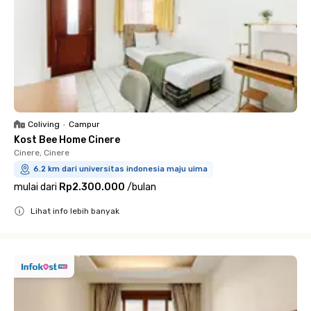
Coliving
•
Campur
Kost Bee Home Cinere
Cinere, Cinere
6.2 km dari universitas indonesia maju uima
mulai dari
Rp2.300.000
/
bulan
Lihat info lebih banyak
Close