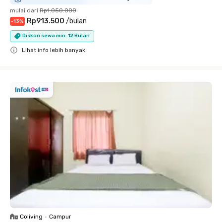
mulai dari
Rp1.050.000
Rp913.500
/
bulan
-
13
%
Diskon sewa min. 12 Bulan
Lihat info lebih banyak
Close
Coliving
•
Campur