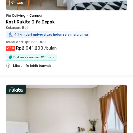
360
Coliving
•
Campur
Kost Rukita Difa Depok
Kukusan, Beji
4.1 km dari universitas indonesia maju uima
mulai dari
Rp2.268.000
Rp2.041.200
/
bulan
-
10
%
Diskon sewa min. 12 Bulan
Lihat info lebih banyak
Close