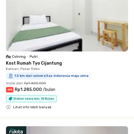
Coliving
•
Putri
Kost Rumah Tyo Cijantung
Kalisari, Pasar Rebo
1.5 km dari universitas indonesia maju uima
mulai dari
Rp1.400.000
Rp1.285.000
/
bulan
-
8
%
Diskon sewa min. 12 Bulan
Lihat info lebih banyak
Close