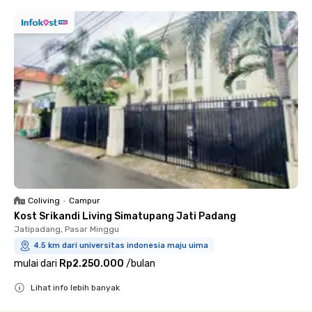
Coliving
•
Campur
Kost Srikandi Living Simatupang Jati Padang
Jatipadang, Pasar Minggu
4.5 km dari universitas indonesia maju uima
mulai dari
Rp2.250.000
/
bulan
Lihat info lebih banyak
Close