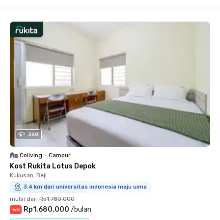
Close
360
Coliving
•
Campur
Kost Rukita Lotus Depok
Kukusan, Beji
3.4 km dari universitas indonesia maju uima
mulai dari
Rp1.780.000
Rp1.680.000
/
bulan
-
5
%