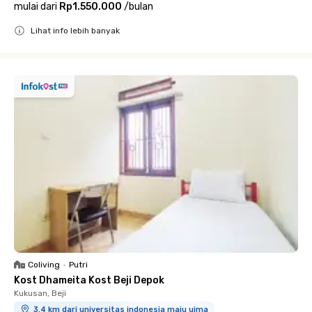
mulai dari
Rp1.550.000
/
bulan
Lihat info lebih banyak
Close
Coliving
•
Putri
Kost Dhameita Kost Beji Depok
Kukusan, Beji
3.4 km dari universitas indonesia maju uima