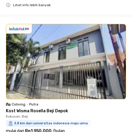
Lihat info lebih banyak
Close
Coliving
•
Putra
Kost Wisma Rosella Beji Depok
Kukusan, Beji
3.8 km dari universitas indonesia maju uima
mulai dari
Rp1.950.000
/
bulan