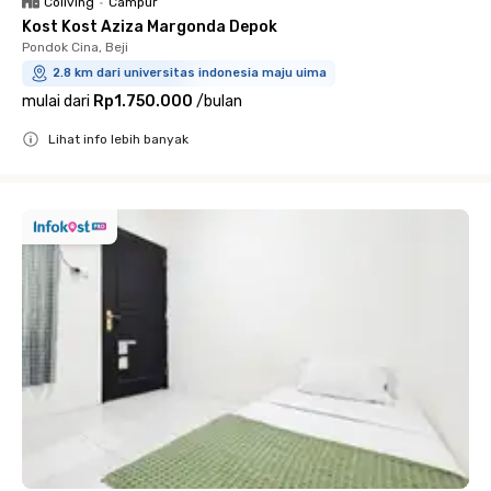
Coliving
•
Campur
Kost Kost Aziza Margonda Depok
Pondok Cina, Beji
2.8 km dari universitas indonesia maju uima
mulai dari
Rp1.750.000
/
bulan
Lihat info lebih banyak
Close