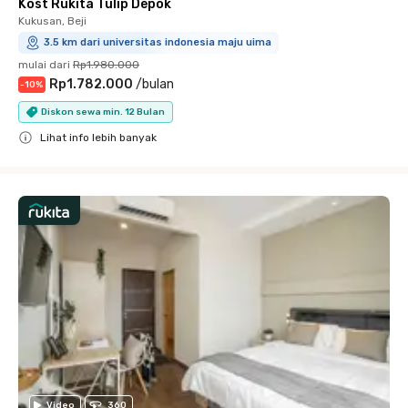
Kost Rukita Tulip Depok
Kukusan, Beji
3.5 km dari universitas indonesia maju uima
mulai dari
Rp1.980.000
Rp1.782.000
/
bulan
-
10
%
Diskon sewa min. 12 Bulan
Lihat info lebih banyak
Close
Video
360