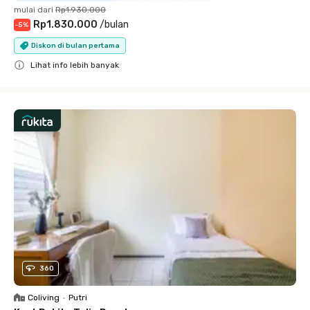
mulai dari
Rp1.930.000
Rp1.830.000
/
bulan
-
5
%
Diskon di bulan pertama
Lihat info lebih banyak
Close
360
Coliving
•
Putri