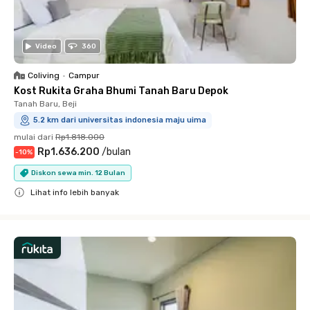
Video
360
Coliving
•
Campur
Kost Rukita Graha Bhumi Tanah Baru Depok
Tanah Baru, Beji
5.2 km dari universitas indonesia maju uima
mulai dari
Rp1.818.000
Rp1.636.200
/
bulan
-
10
%
Diskon sewa min. 12 Bulan
Lihat info lebih banyak
Close