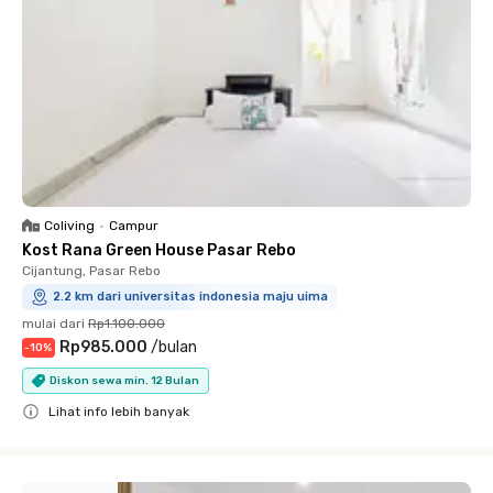
Coliving
•
Campur
Kost Rana Green House Pasar Rebo
Cijantung, Pasar Rebo
2.2 km dari universitas indonesia maju uima
mulai dari
Rp1.100.000
Rp985.000
/
bulan
-
10
%
Diskon sewa min. 12 Bulan
Lihat info lebih banyak
Close