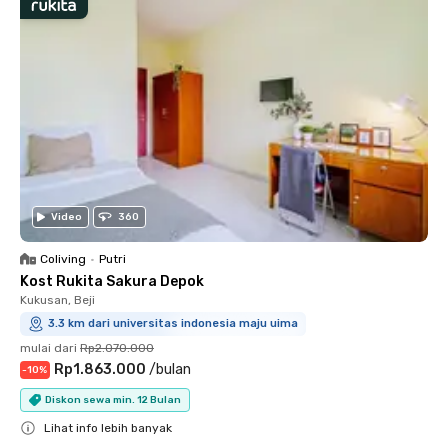
Video
360
Coliving
•
Putri
Kost Rukita Sakura Depok
Kukusan, Beji
3.3 km dari universitas indonesia maju uima
mulai dari
Rp2.070.000
Rp1.863.000
/
bulan
-
10
%
Diskon sewa min. 12 Bulan
Lihat info lebih banyak