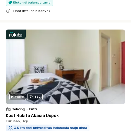
Diskon di bulan pertama
Lihat info lebih banyak
Close
Video
360
Coliving
•
Putri
Kost Rukita Akasia Depok
Kukusan, Beji
3.5 km dari universitas indonesia maju uima