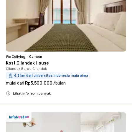
Coliving
•
Campur
Kost Cilandak House
Cilandak Barat, Cilandak
6.3 km dari universitas indonesia maju uima
mulai dari
Rp5.500.000
/
bulan
Lihat info lebih banyak
Close