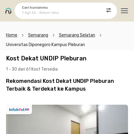
Cari hunianmu
7 Agt 26 - Belum tahu
Ope
Home
Semarang
Semarang Selatan
Universitas Diponegoro Kampus Pleburan
Kost Dekat UNDIP Pleburan
1 - 30 dari 61 Kost
Tersedia
Rekomendasi Kost Dekat UNDIP Pleburan
Terbaik & Terdekat ke Kampus