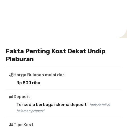
Setiabudi
Cilandak
Depok
Kemanggisan
Semarang
Medan
Tangerang
Bali
Yogyakarta
Jakarta
Jakarta
Jawa
Jakarta
Jawa
Sumatera
Selatan
Banten
Selatan
Barat
Barat
Bali
Yogyakarta
Tengah
Utara
Fakta Penting Kost Dekat Undip
Pleburan
💰
Harga Bulanan mulai dari
Rp 800 ribu
🔐
Deposit
Tersedia berbagai skema deposit
*cek detail di
halaman properti
👥
Tipe Kost