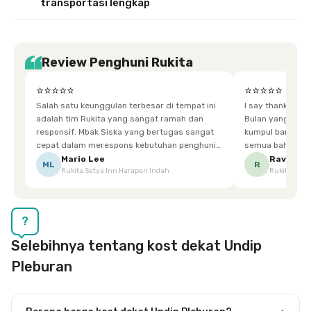
transportasi lengkap
Review Penghuni Rukita
⭐⭐⭐⭐⭐
⭐⭐⭐⭐⭐
Salah satu keunggulan terbesar di tempat ini
I say thankyou s
adalah tim Rukita yang sangat ramah dan
Bulan yang super happy! banyak tem
responsif. Mbak Siska yang bertugas sangat
kumpul bareng mak
cepat dalam merespons kebutuhan penghuni.
semua bahagia ad
Ketika saya meminta keset karena sempat
mgkn saran dari air aja & kebersihan lebih di
Mario Lee
Ravena
ML
R
Rukita Satya Inn Harapan Indah
Rukita Dimi
terpeleset, permintaan tersebut langsung
tingkatka
dipenuhi dengan cepat. Terima kasih Mbak
Siska.
?
Selebihnya tentang kost dekat Undip
Pleburan