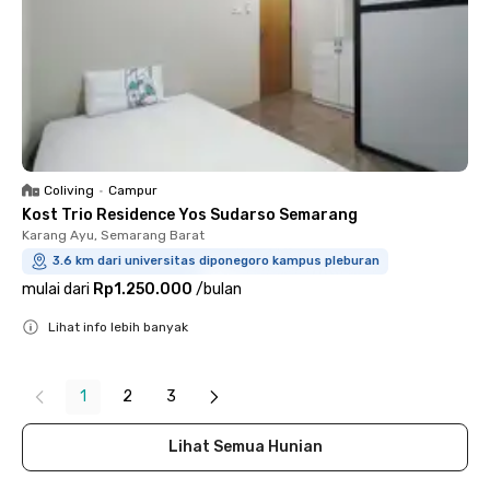
Coliving
•
Campur
Kost Trio Residence Yos Sudarso Semarang
Karang Ayu, Semarang Barat
3.6 km dari universitas diponegoro kampus pleburan
mulai dari
Rp1.250.000
/
bulan
Lihat info lebih banyak
Close
1
2
3
Lihat Semua Hunian