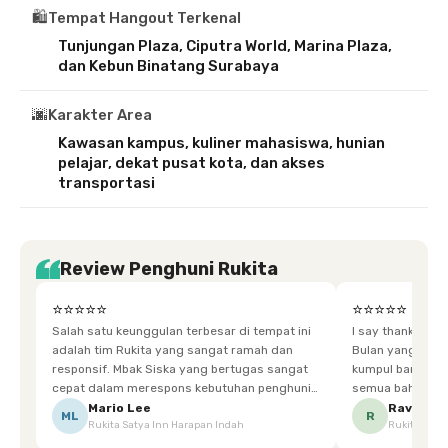
🛍️
Tempat Hangout Terkenal
Tunjungan Plaza, Ciputra World, Marina Plaza,
dan Kebun Binatang Surabaya
🌆
Karakter Area
Kawasan kampus, kuliner mahasiswa, hunian
pelajar, dekat pusat kota, dan akses
transportasi
Review Penghuni Rukita
⭐⭐⭐⭐⭐
⭐⭐⭐⭐⭐
Salah satu keunggulan terbesar di tempat ini
I say thankyou s
adalah tim Rukita yang sangat ramah dan
Bulan yang super happy! banyak tem
responsif. Mbak Siska yang bertugas sangat
kumpul bareng mak
cepat dalam merespons kebutuhan penghuni.
semua bahagia ad
Ketika saya meminta keset karena sempat
mgkn saran dari air aja & kebersihan lebih di
Mario Lee
Ravena
ML
R
Rukita Satya Inn Harapan Indah
Rukita Dimi
terpeleset, permintaan tersebut langsung
tingkatka
dipenuhi dengan cepat. Terima kasih Mbak