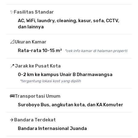
✨
Fasilitas Standar
AC, WiFi, laundry, cleaning, kasur, sofa, CCTV,
dan lainnya
📐
Ukuran Kamar
Rata-rata 10-15 m²
*cek info kamar di halaman properti
📍
Jarak ke Pusat Kota
0-2 km ke kampus Unair B Dharmawangsa
*tergantung lokasi kost yang dipilih
🚌
Transportasi Umum
Suroboyo Bus, angkutan kota, dan KA Komuter
✈️
Bandara Terdekat
Bandara Internasional Juanda