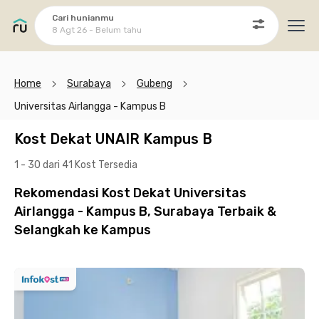
Cari hunianmu
8 Agt 26 - Belum tahu
Ope
Home
Surabaya
Gubeng
Universitas Airlangga - Kampus B
Kost Dekat UNAIR Kampus B
1 - 30 dari 41 Kost
Tersedia
Rekomendasi Kost Dekat Universitas
Airlangga - Kampus B, Surabaya Terbaik &
Selangkah ke Kampus