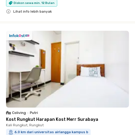
Diskon sewa min. 12 Bulan
Lihat info lebih banyak
Close
Coliving
•
Putri
Kost Rungkut Harapan Kost Merr Surabaya
Kali Rungkut, Rungkut
6.0 km dari universitas airlangga kampus b