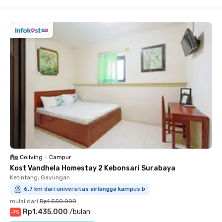
Close
Coliving
•
Campur
Kost Vandhela Homestay 2 Kebonsari Surabaya
Ketintang, Gayungan
6.7 km dari universitas airlangga kampus b
mulai dari
Rp1.550.000
Rp1.435.000
/
bulan
-
7
%