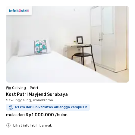
Coliving
•
Putri
Kost Putri Mayjend Surabaya
Sawunggaling, Wonokromo
4.1 km dari universitas airlangga kampus b
mulai dari
Rp1.000.000
/
bulan
Lihat info lebih banyak
Close