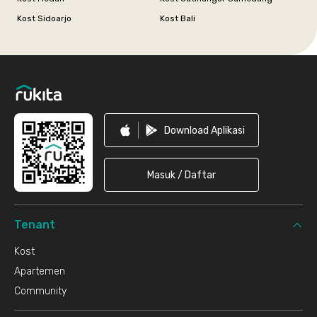
Kost Sidoarjo
Kost Bali
Footer
Download Aplikasi
Masuk / Daftar
Tenant
Kost
Apartemen
Community