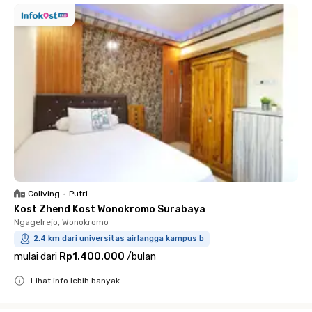
Coliving
•
Putri
Kost Zhend Kost Wonokromo Surabaya
Ngagelrejo, Wonokromo
2.4 km dari universitas airlangga kampus b
mulai dari
Rp1.400.000
/
bulan
Lihat info lebih banyak
Close