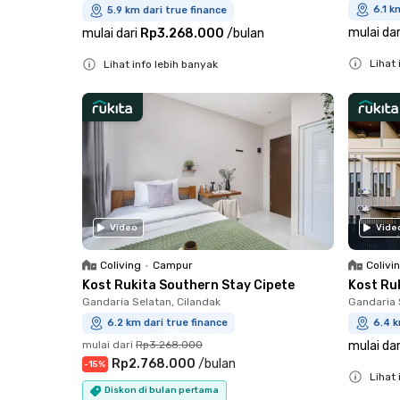
6.1 k
5.9 km dari true finance
mulai dar
mulai dari
Rp3.268.000
/
bulan
Lihat 
Lihat info lebih banyak
Close
Close
Video
Vide
Coliving
•
Campur
Colivi
Kost Rukita Southern Stay Cipete
Kost Ru
Gandaria Selatan, Cilandak
Gandaria 
6.2 km dari true finance
6.4 k
mulai dari
Rp3.268.000
mulai dar
Rp2.768.000
/
bulan
-
15
%
Lihat 
Diskon di bulan pertama
Close