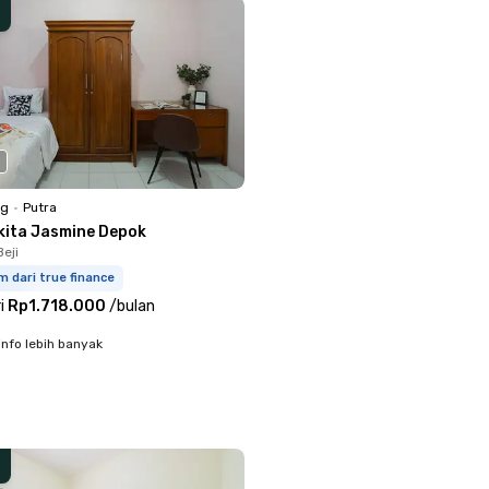
ng
•
Putra
kita Jasmine Depok
eji
m dari true finance
i
Rp1.718.000
/
bulan
info lebih banyak