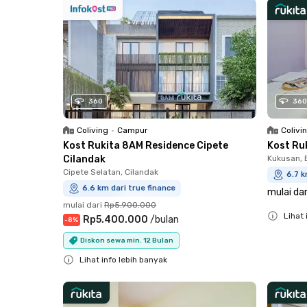
360
360
Coliving
•
Campur
Colivi
Kost Rukita 8AM Residence Cipete
Kost Ru
Cilandak
Kukusan, B
Cipete Selatan, Cilandak
6.7 k
6.6 km dari true finance
mulai dar
mulai dari
Rp5.900.000
Lihat 
Rp5.400.000
/
bulan
-
8
%
Close
Diskon sewa min. 12 Bulan
Lihat info lebih banyak
Close