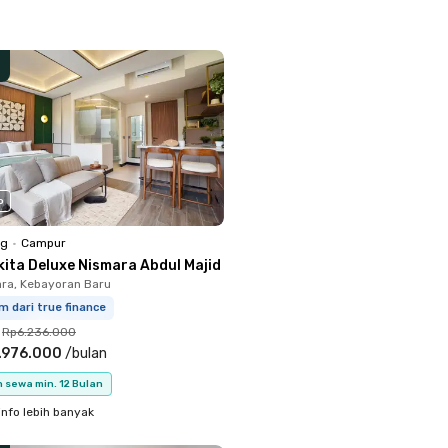
o
ng
•
Campur
kita Deluxe Nismara Abdul Majid
ara, Kebayoran Baru
m dari true finance
Rp6.236.000
.976.000
/
bulan
 sewa min. 12 Bulan
info lebih banyak