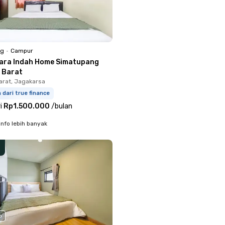
ng
•
Campur
ara Indah Home Simatupang
 Barat
arat, Jagakarsa
m dari true finance
i
Rp1.500.000
/
bulan
info lebih banyak
o