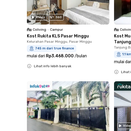
Video
360
Coliving
•
Campur
Colivi
Kost Rukita KLS Pasar Minggu
Kost Mu
Kelurahan Pasar Minggu, Pasar Minggu
Tanjung
Tanjung B
745 m dari true finance
1.1 k
mulai dari
Rp3.468.000
/
bulan
mulai dar
Lihat info lebih banyak
Lihat 
Close
Close
Vide