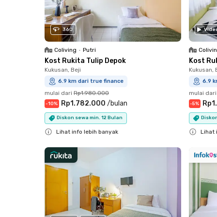
360
Vide
Coliving
•
Putri
Colivi
Kost Rukita Tulip Depok
Kost Ru
Kukusan, Beji
Kukusan, B
6.9 km dari true finance
6.9 k
mulai dari
Rp1.980.000
mulai dari
Rp1.782.000
/
bulan
Rp1
-
10
%
-
5
%
Diskon sewa min. 12 Bulan
Disko
Lihat info lebih banyak
Lihat 
Close
Close