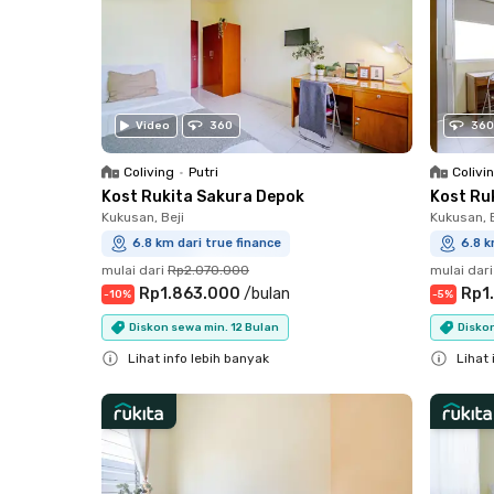
Video
360
360
Coliving
•
Putri
Colivi
Kost Rukita Sakura Depok
Kost Ru
Kukusan, Beji
Kukusan, B
6.8 km dari true finance
6.8 k
mulai dari
Rp2.070.000
mulai dari
Rp1.863.000
/
bulan
Rp1
-
10
%
-
5
%
Diskon sewa min. 12 Bulan
Disko
Lihat info lebih banyak
Lihat 
Close
Close