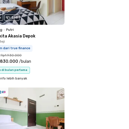
o
360
ng
•
Putri
kita Akasia Depok
eji
m dari true finance
Rp1.930.000
.830.000
/
bulan
n di bulan pertama
info lebih banyak