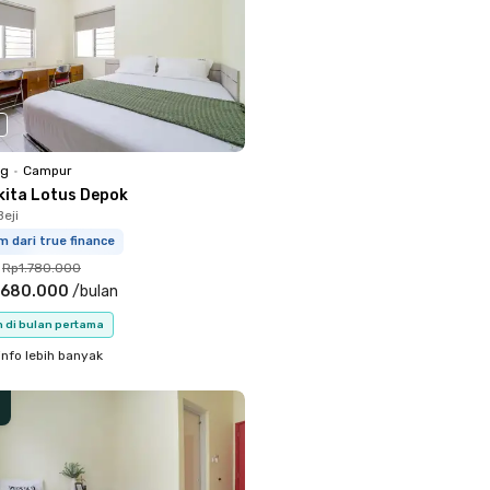
ng
•
Campur
kita Lotus Depok
eji
m dari true finance
Rp1.780.000
.680.000
/
bulan
n di bulan pertama
info lebih banyak