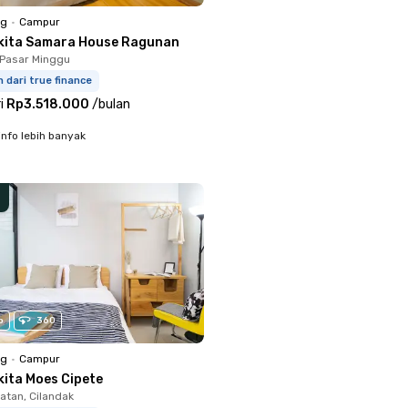
ng
•
Campur
kita Samara House Ragunan
Pasar Minggu
m dari true finance
i
Rp3.518.000
/
bulan
info lebih banyak
o
360
ng
•
Campur
kita Moes Cipete
atan, Cilandak