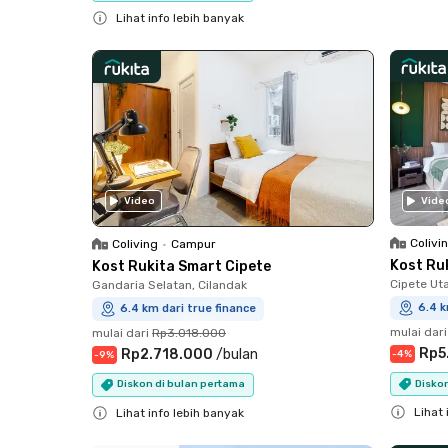
Lihat info lebih banyak
Close
Video
Vide
Colivi
Coliving
•
Campur
Kost Ru
Kost Rukita Smart Cipete
Cipete Ut
Gandaria Selatan, Cilandak
6.4 k
6.4 km dari true finance
mulai dari
mulai dari
Rp3.018.000
Rp5
Rp2.718.000
/
bulan
-
4
%
-
9
%
Diskon
Diskon di bulan pertama
Lihat 
Lihat info lebih banyak
Close
Close