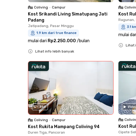
Coliving
•
Campur
Colivi
Kost Srikandi Living Simatupang Jati
Kost Ru
Padang
Ragunan, 
Jatipadang, Pasar Minggu
3.1 k
1.9 km dari true finance
mulai dar
mulai dari
Rp2.250.000
/
bulan
Lihat 
Lihat info lebih banyak
Close
Close
360
Vide
Colivi
Coliving
•
Campur
Kost Ru
Kost Rukita Mampang Coliving 94
Cipete Sel
Duren Tiga, Pancoran