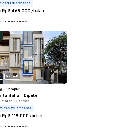
m dari true finance
i
Rp3.468.000
/
bulan
info lebih banyak
o
360
ng
•
Campur
kita Bahari Cipete
Selatan, Cilandak
m dari true finance
i
Rp3.118.000
/
bulan
info lebih banyak