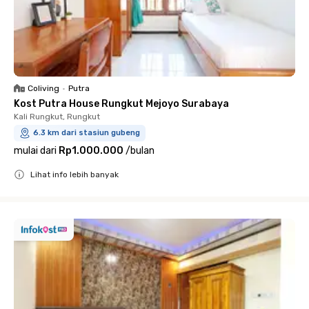
Coliving
•
Putra
Kost Putra House Rungkut Mejoyo Surabaya
Kali Rungkut, Rungkut
6.3 km dari stasiun gubeng
mulai dari
Rp1.000.000
/
bulan
Lihat info lebih banyak
Close