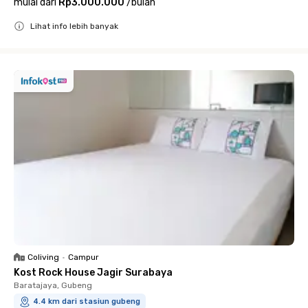
mulai dari
Rp3.000.000
/
bulan
Lihat info lebih banyak
Close
Coliving
•
Campur
Kost Rock House Jagir Surabaya
Baratajaya, Gubeng
4.4 km dari stasiun gubeng