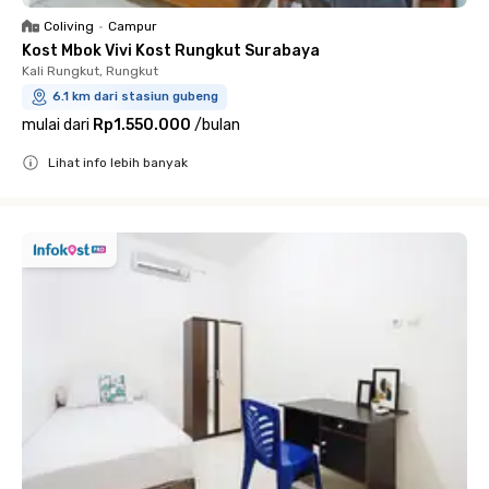
Coliving
•
Campur
Kost Mbok Vivi Kost Rungkut Surabaya
Kali Rungkut, Rungkut
6.1 km dari stasiun gubeng
mulai dari
Rp1.550.000
/
bulan
Lihat info lebih banyak
Close