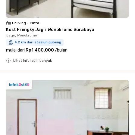
Coliving
•
Putra
Kost Frengky Jagir Wonokromo Surabaya
Jagir, Wonokromo
4.2 km dari stasiun gubeng
mulai dari
Rp1.400.000
/
bulan
Lihat info lebih banyak
Close