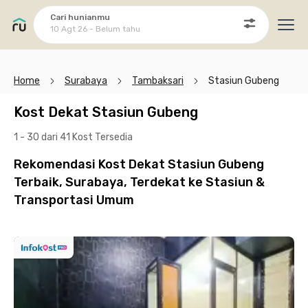
Cari hunianmu
10 Agt 26 - Belum tahu
Ope
Home
Surabaya
Tambaksari
Stasiun Gubeng
Kost Dekat Stasiun Gubeng
1 - 30 dari 41 Kost
Tersedia
Rekomendasi Kost Dekat Stasiun Gubeng
Terbaik, Surabaya, Terdekat ke Stasiun &
Transportasi Umum