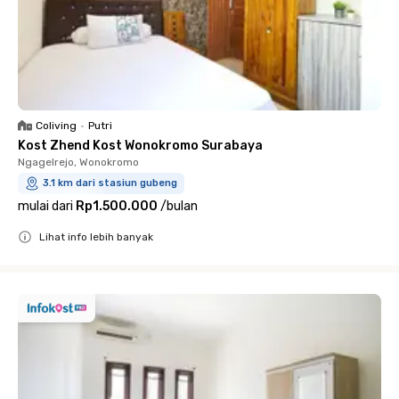
Coliving
•
Putri
Kost Zhend Kost Wonokromo Surabaya
Ngagelrejo, Wonokromo
3.1 km dari stasiun gubeng
mulai dari
Rp1.500.000
/
bulan
Lihat info lebih banyak
Close