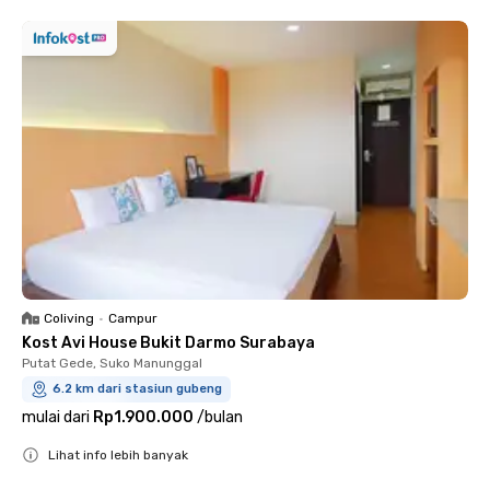
Coliving
•
Campur
Kost Avi House Bukit Darmo Surabaya
Putat Gede, Suko Manunggal
6.2 km dari stasiun gubeng
mulai dari
Rp1.900.000
/
bulan
Lihat info lebih banyak
Close