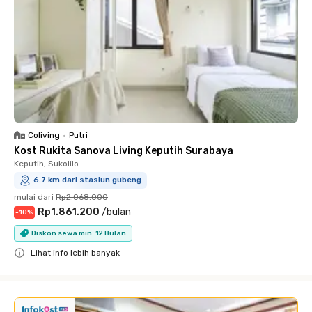
Coliving
•
Putri
Kost Rukita Sanova Living Keputih Surabaya
Keputih, Sukolilo
6.7 km dari stasiun gubeng
mulai dari
Rp2.068.000
Rp1.861.200
/
bulan
-
10
%
Diskon sewa min. 12 Bulan
Lihat info lebih banyak
Close