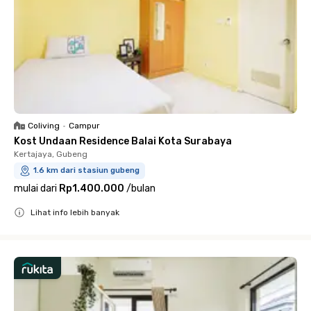
Coliving
•
Campur
Kost Undaan Residence Balai Kota Surabaya
Kertajaya, Gubeng
1.6 km dari stasiun gubeng
mulai dari
Rp1.400.000
/
bulan
Lihat info lebih banyak
Close