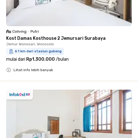
Coliving
•
Putri
Kost Damas Kosthouse 2 Jemursari Surabaya
Jemur Wonosari, Wonocolo
6.1 km dari stasiun gubeng
mulai dari
Rp1.300.000
/
bulan
Lihat info lebih banyak
Close