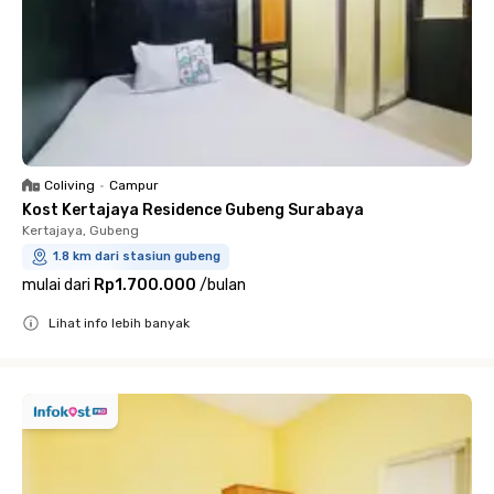
Coliving
•
Campur
Kost Kertajaya Residence Gubeng Surabaya
Kertajaya, Gubeng
1.8 km dari stasiun gubeng
mulai dari
Rp1.700.000
/
bulan
Lihat info lebih banyak
Close