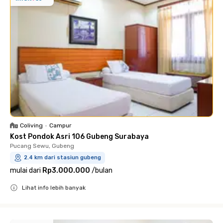
Coliving
•
Campur
Kost Pondok Asri 106 Gubeng Surabaya
Pucang Sewu, Gubeng
2.4 km dari stasiun gubeng
mulai dari
Rp3.000.000
/
bulan
Lihat info lebih banyak
Close