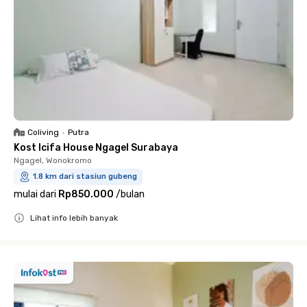
Coliving
•
Putra
Kost Icifa House Ngagel Surabaya
Ngagel, Wonokromo
1.8 km dari stasiun gubeng
mulai dari
Rp850.000
/
bulan
Lihat info lebih banyak
Close