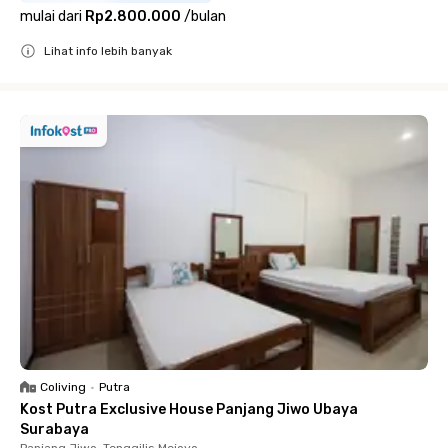
mulai dari
Rp2.800.000
/
bulan
Lihat info lebih banyak
Close
Coliving
•
Putra
Kost Putra Exclusive House Panjang Jiwo Ubaya
Surabaya
Panjang Jiwo, Tenggilis Mejoyo