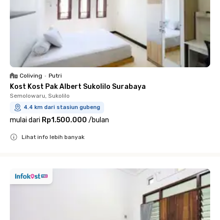
Coliving
•
Putri
Kost Kost Pak Albert Sukolilo Surabaya
Semolowaru, Sukolilo
4.4 km dari stasiun gubeng
mulai dari
Rp1.500.000
/
bulan
Lihat info lebih banyak
Close