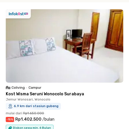
Coliving
•
Campur
Kost Wisma Seruni Wonocolo Surabaya
Jemur Wonosari, Wonocolo
6.9 km dari stasiun gubeng
mulai dari
Rp1.650.000
Rp1.402.500
/
bulan
-
15
%
Diskon sewa min. 6 Bulan