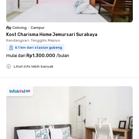
Coliving
•
Campur
Kost Charisma Home Jemursari Surabaya
Kendangsari, Tenggilis Mejoyo
6.1 km dari stasiun gubeng
mulai dari
Rp1.300.000
/
bulan
Lihat info lebih banyak
Close