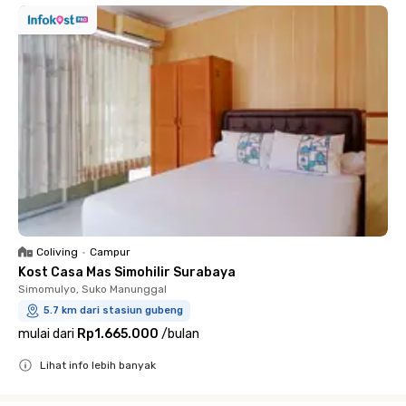
Coliving
•
Campur
Kost Casa Mas Simohilir Surabaya
Simomulyo, Suko Manunggal
5.7 km dari stasiun gubeng
mulai dari
Rp1.665.000
/
bulan
Lihat info lebih banyak
Close