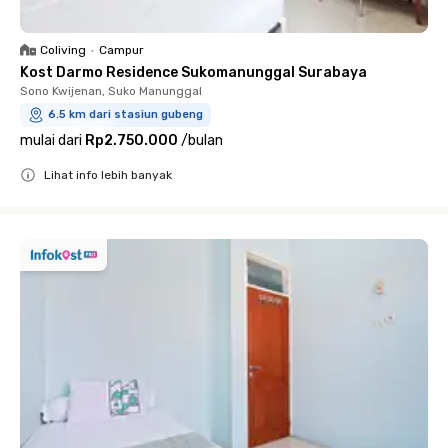
Coliving
•
Campur
Kost Darmo Residence Sukomanunggal Surabaya
Sono Kwijenan, Suko Manunggal
6.5 km dari stasiun gubeng
mulai dari
Rp2.750.000
/
bulan
Lihat info lebih banyak
Close