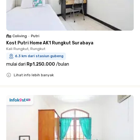
Coliving
•
Putri
Kost Putri Home AK1 Rungkut Surabaya
Kali Rungkut, Rungkut
6.3 km dari stasiun gubeng
mulai dari
Rp1.250.000
/
bulan
Lihat info lebih banyak
Close