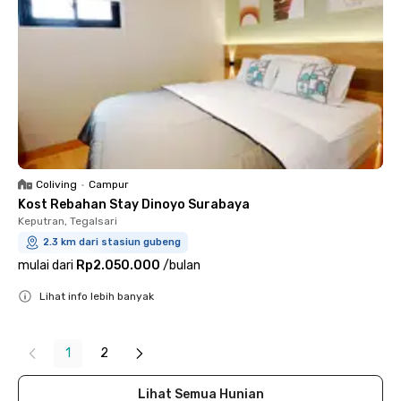
Coliving
•
Campur
Kost Rebahan Stay Dinoyo Surabaya
Keputran, Tegalsari
2.3 km dari stasiun gubeng
mulai dari
Rp2.050.000
/
bulan
Lihat info lebih banyak
Close
1
2
Lihat Semua Hunian