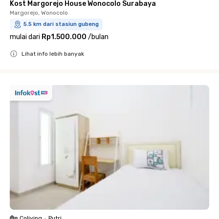
Kost Margorejo House Wonocolo Surabaya
Margorejo, Wonocolo
5.5 km dari stasiun gubeng
mulai dari
Rp1.500.000
/
bulan
Lihat info lebih banyak
Close
Coliving
•
Putri