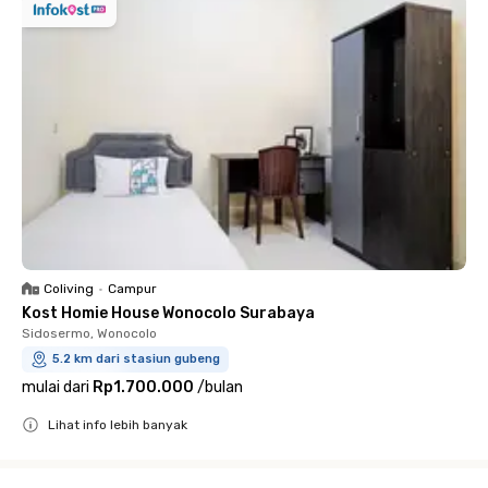
Coliving
•
Campur
Kost Homie House Wonocolo Surabaya
Sidosermo, Wonocolo
5.2 km dari stasiun gubeng
mulai dari
Rp1.700.000
/
bulan
Lihat info lebih banyak
Close