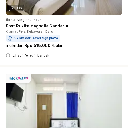
360
Coliving
•
Campur
Kost Rukita Magnolia Gandaria
Kramat Pela, Kebayoran Baru
5.7 km dari sovereign plaza
mulai dari
Rp6.618.000
/
bulan
Lihat info lebih banyak
Close