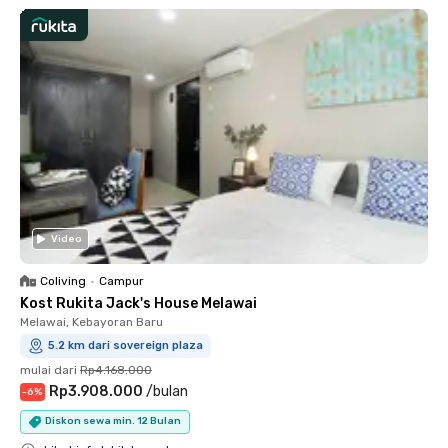
Video
Coliving
•
Campur
Kost Rukita Jack's House Melawai
Melawai, Kebayoran Baru
5.2 km dari sovereign plaza
mulai dari
Rp4.168.000
Rp3.908.000
/
bulan
-
6
%
Diskon sewa min. 12 Bulan