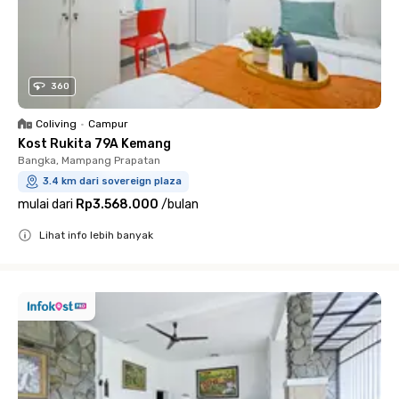
360
Coliving
•
Campur
Kost Rukita 79A Kemang
Bangka, Mampang Prapatan
3.4 km dari sovereign plaza
mulai dari
Rp3.568.000
/
bulan
Lihat info lebih banyak
Close