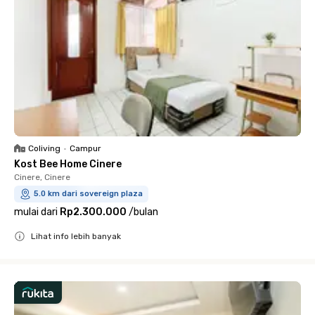
Coliving
•
Campur
Kost Bee Home Cinere
Cinere, Cinere
5.0 km dari sovereign plaza
mulai dari
Rp2.300.000
/
bulan
Lihat info lebih banyak
Close