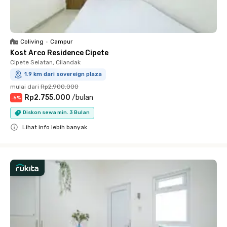
Coliving
•
Campur
Kost Arco Residence Cipete
Cipete Selatan, Cilandak
1.9 km dari sovereign plaza
mulai dari
Rp2.900.000
Rp2.755.000
/
bulan
-
5
%
Diskon sewa min. 3 Bulan
Lihat info lebih banyak
Close