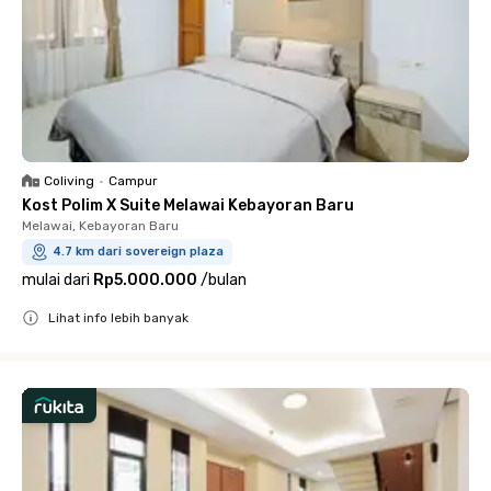
Coliving
•
Campur
Kost Polim X Suite Melawai Kebayoran Baru
Melawai, Kebayoran Baru
4.7 km dari sovereign plaza
mulai dari
Rp5.000.000
/
bulan
Lihat info lebih banyak
Close