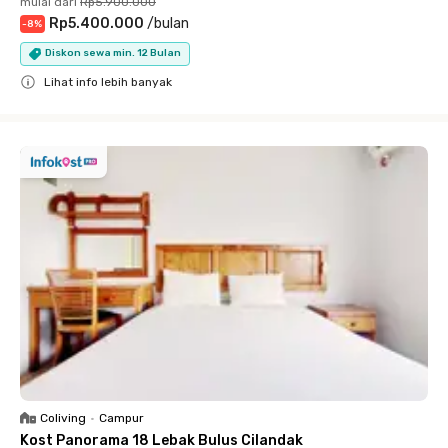
mulai dari
Rp5.900.000
Rp5.400.000
/
bulan
-
8
%
Diskon sewa min. 12 Bulan
Lihat info lebih banyak
Close
Coliving
•
Campur
Kost Panorama 18 Lebak Bulus Cilandak