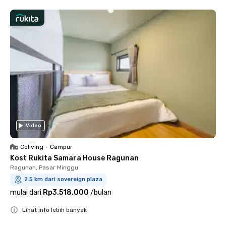
Video
Coliving
•
Campur
Kost Rukita Samara House Ragunan
Ragunan, Pasar Minggu
2.5 km dari sovereign plaza
mulai dari
Rp3.518.000
/
bulan
Lihat info lebih banyak
Close