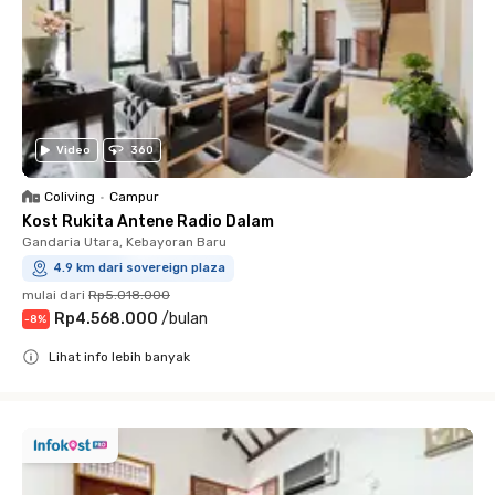
Video
360
Coliving
•
Campur
Kost Rukita Antene Radio Dalam
Gandaria Utara, Kebayoran Baru
4.9 km dari sovereign plaza
mulai dari
Rp5.018.000
Rp4.568.000
/
bulan
-
8
%
Lihat info lebih banyak
Close