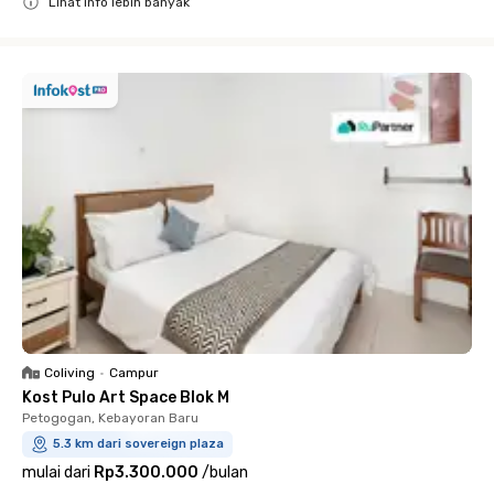
Lihat info lebih banyak
Close
Coliving
•
Campur
Kost Pulo Art Space Blok M
Petogogan, Kebayoran Baru
5.3 km dari sovereign plaza
mulai dari
Rp3.300.000
/
bulan