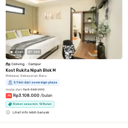
Video
360
Coliving
•
Campur
Kost Rukita Nipah Blok M
Melawai, Kebayoran Baru
5.1 km dari sovereign plaza
mulai dari
Rp3.368.000
Rp3.108.000
/
bulan
-
7
%
Diskon sewa min. 12 Bulan
Lihat info lebih banyak
Close