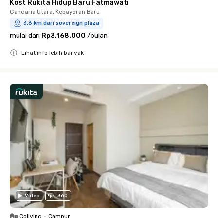
Kost Rukita Hidup Baru Fatmawati
Gandaria Utara, Kebayoran Baru
3.6 km dari sovereign plaza
mulai dari
Rp3.168.000
/
bulan
Lihat info lebih banyak
Close
Video
360
Coliving
•
Campur