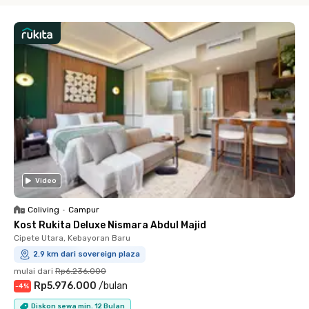
Video
Coliving
•
Campur
Kost Rukita Deluxe Nismara Abdul Majid
Cipete Utara, Kebayoran Baru
2.9 km dari sovereign plaza
mulai dari
Rp6.236.000
Rp5.976.000
/
bulan
-
4
%
Diskon sewa min. 12 Bulan