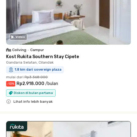
Video
Coliving
•
Campur
Kost Rukita Southern Stay Cipete
Gandaria Selatan, Cilandak
1.8 km dari sovereign plaza
mulai dari
Rp3.368.000
Rp2.918.000
/
bulan
-
13
%
Diskon di bulan pertama
Lihat info lebih banyak
Close