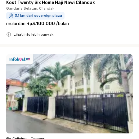
Kost Twenty Six Home Haji Nawi Cilandak
Gandaria Selatan, Cilandak
3.1 km dari sovereign plaza
mulai dari
Rp3.100.000
/
bulan
Lihat info lebih banyak
Close
Coliving
•
Campur