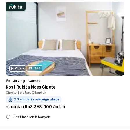
Video
360
Coliving
•
Campur
Kost Rukita Moes Cipete
Cipete Selatan, Cilandak
2.0 km dari sovereign plaza
mulai dari
Rp3.368.000
/
bulan
Lihat info lebih banyak
Close