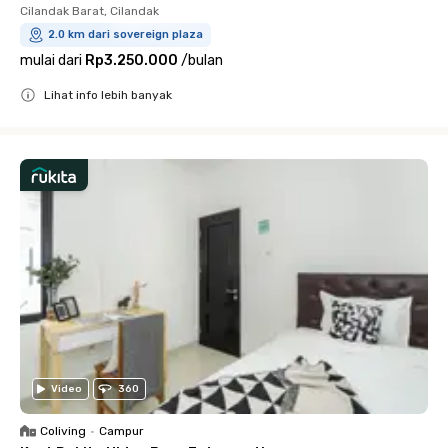
Cilandak Barat, Cilandak
2.0 km dari sovereign plaza
mulai dari
Rp3.250.000
/
bulan
Lihat info lebih banyak
Close
Video
360
Coliving
•
Campur