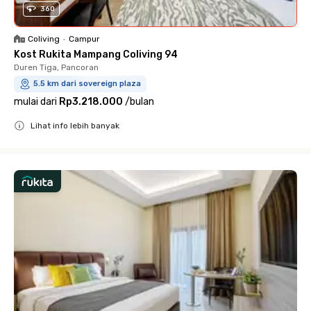
360
Coliving
•
Campur
Kost Rukita Mampang Coliving 94
Duren Tiga, Pancoran
5.5 km dari sovereign plaza
mulai dari
Rp3.218.000
/
bulan
Lihat info lebih banyak
Close