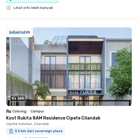
Lihat info lebih banyak
Close
360
Coliving
•
Campur
Kost Rukita 8AM Residence Cipete Cilandak
Cipete Selatan, Cilandak
3.0 km dari sovereign plaza