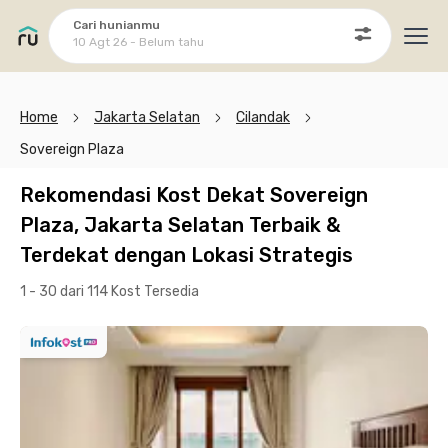
Cari hunianmu
10 Agt 26 - Belum tahu
Ope
Home
Jakarta Selatan
Cilandak
Sovereign Plaza
Rekomendasi Kost Dekat Sovereign
Plaza, Jakarta Selatan Terbaik &
Terdekat dengan Lokasi Strategis
1 - 30 dari 114 Kost
Tersedia