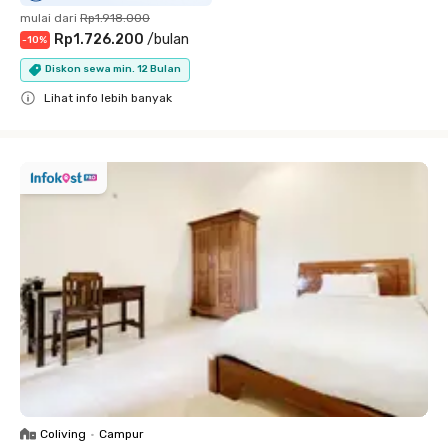
mulai dari
Rp1.918.000
Rp1.726.200
/
bulan
-
10
%
Diskon sewa min. 12 Bulan
Lihat info lebih banyak
Close
Coliving
•
Campur