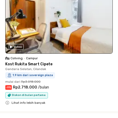
Video
Coliving
•
Campur
Kost Rukita Smart Cipete
Gandaria Selatan, Cilandak
1.9 km dari sovereign plaza
mulai dari
Rp3.018.000
Rp2.718.000
/
bulan
-
9
%
Diskon di bulan pertama
Lihat info lebih banyak
Close