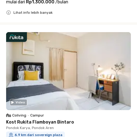
mulai dari
Rp1.300.000
/
bulan
Lihat info lebih banyak
Close
Video
Coliving
•
Campur
Kost Rukita Flamboyan Bintaro
Pondok Karya, Pondok Aren
6.9 km dari sovereign plaza