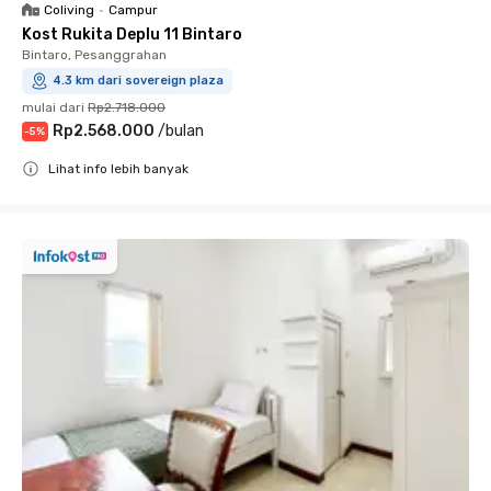
Coliving
•
Campur
Kost Rukita Deplu 11 Bintaro
Bintaro, Pesanggrahan
4.3 km dari sovereign plaza
mulai dari
Rp2.718.000
Rp2.568.000
/
bulan
-
5
%
Lihat info lebih banyak
Close