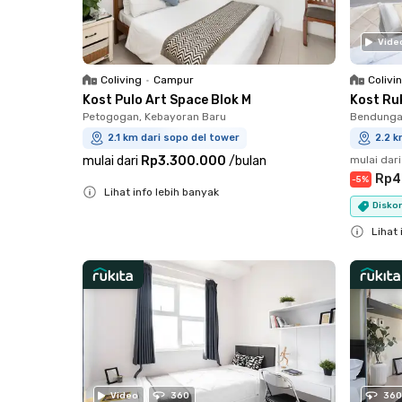
Vide
Coliving
•
Campur
Colivi
Kost Pulo Art Space Blok M
Kost Ru
Petogogan, Kebayoran Baru
Bendungan
2.1 km dari sopo del tower
2.2 k
mulai dari
Rp3.300.000
/
bulan
mulai dari
Rp4
-
5
%
Lihat info lebih banyak
Diskon
Close
Lihat 
Close
Video
360
360