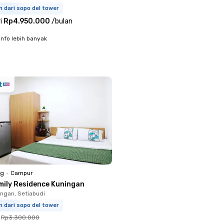
 dari sopo del tower
i
Rp4.950.000
/
bulan
info lebih banyak
ng
•
Campur
mily Residence Kuningan
ingan, Setiabudi
m dari sopo del tower
Rp3.300.000