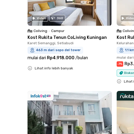
Video
360
Vide
Coliving
•
Campur
Colivi
Kost Rukita Tenun CoLiving Kuningan
Kost Ru
Karet Semanggi, Setiabudi
Kelurahan
463 m dari sopo del tower
1.1 k
mulai dari
Rp4.918.000
/
bulan
mulai dari
Rp3
-
7
%
Lihat info lebih banyak
Diskon
Close
Lihat 
Close