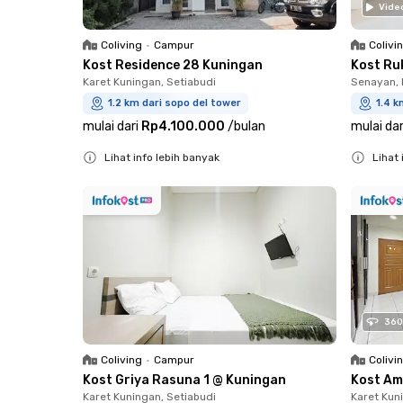
Vide
Coliving
•
Campur
Colivi
Kost Residence 28 Kuningan
Kost Ru
Karet Kuningan, Setiabudi
Senayan, 
1.2 km dari sopo del tower
1.4 k
mulai dari
Rp4.100.000
/
bulan
mulai dar
Lihat info lebih banyak
Lihat 
Close
Close
360
Coliving
•
Campur
Colivi
Kost Griya Rasuna 1 @ Kuningan
Kost Am
Karet Kuningan, Setiabudi
Karet Kun