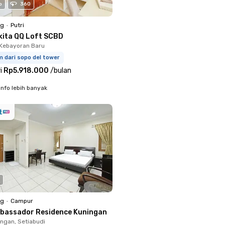
o
360
ng
•
Putri
kita QQ Loft SCBD
Kebayoran Baru
m dari sopo del tower
i
Rp5.918.000
/
bulan
info lebih banyak
ng
•
Campur
bassador Residence Kuningan
ingan, Setiabudi