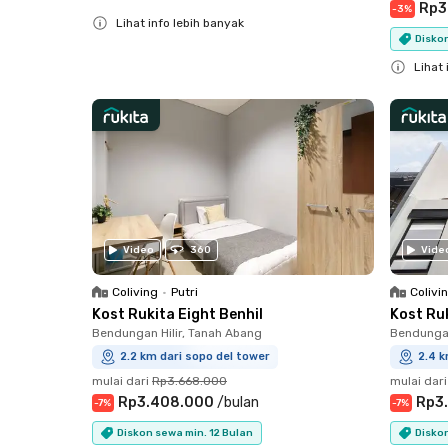
Rp3
-
3
%
Lihat info lebih banyak
Diskon
Close
Lihat 
Close
Video
360
Vide
Coliving
•
Putri
Colivi
Kost Rukita Eight Benhil
Kost Ruk
Bendungan Hilir, Tanah Abang
Bendungan
2.2 km dari sopo del tower
2.4 k
mulai dari
Rp3.668.000
mulai dari
Rp3.408.000
/
bulan
Rp3
-
7
%
-
7
%
Diskon sewa min. 12 Bulan
Diskon