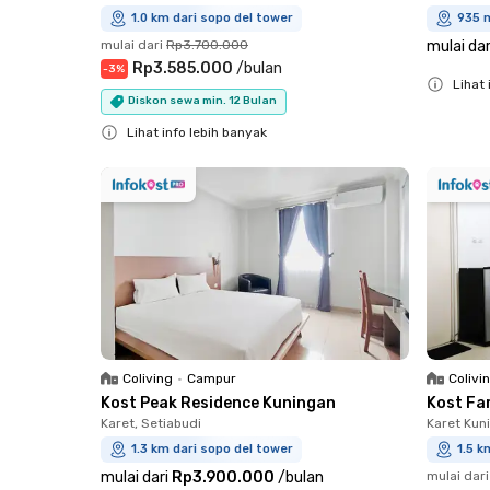
1.0 km dari sopo del tower
935 m
mulai dari
Rp3.700.000
mulai dar
Rp3.585.000
/
bulan
-
3
%
Lihat 
Diskon sewa min. 12 Bulan
Close
Lihat info lebih banyak
Close
Coliving
•
Campur
Colivi
Kost Peak Residence Kuningan
Kost Fa
Karet, Setiabudi
Karet Kun
1.3 km dari sopo del tower
1.5 k
mulai dari
Rp3.900.000
/
bulan
mulai dari