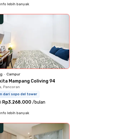
info lebih banyak
0
ng
•
Campur
kita Mampang Coliving 94
a, Pancoran
m dari sopo del tower
i
Rp3.268.000
/
bulan
info lebih banyak