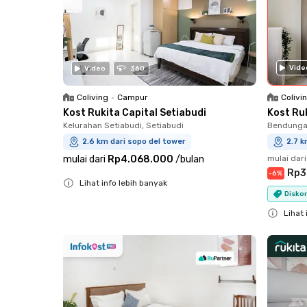
Vide
Video
360
Coliving
•
Campur
Colivi
Kost Rukita Capital Setiabudi
Kost Ru
Kelurahan Setiabudi, Setiabudi
Bendungan
2.6 km dari sopo del tower
2.7 k
mulai dari
Rp4.068.000
/
bulan
mulai dari
Rp3
-
6
%
Lihat info lebih banyak
Diskon
Close
Lihat 
Close