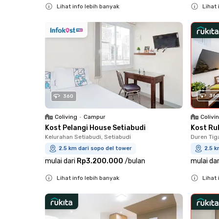
Lihat info lebih banyak
Lihat 
Close
Close
36
360
Coliving
•
Campur
Colivi
Kost Pelangi House Setiabudi
Kost Ru
Kelurahan Setiabudi, Setiabudi
Duren Tig
2.5 km dari sopo del tower
2.5 k
mulai dari
Rp3.200.000
/
bulan
mulai dar
Lihat info lebih banyak
Lihat 
Close
Close