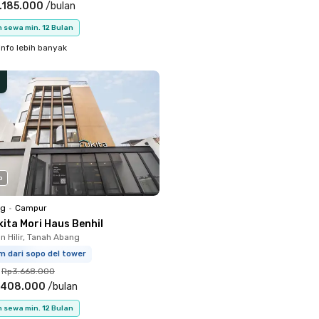
.185.000
/
bulan
 sewa min. 12 Bulan
info lebih banyak
o
ng
•
Campur
ita Mori Haus Benhil
 Hilir, Tanah Abang
m dari sopo del tower
Rp3.668.000
.408.000
/
bulan
 sewa min. 12 Bulan