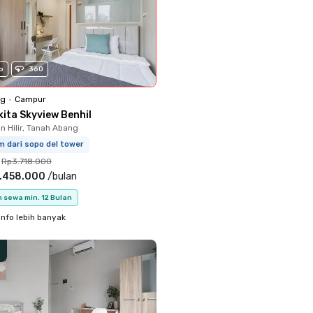
o
360
ng
•
Campur
kita Skyview Benhil
 Hilir, Tanah Abang
m dari sopo del tower
Rp3.718.000
.458.000
/
bulan
 sewa min. 12 Bulan
info lebih banyak