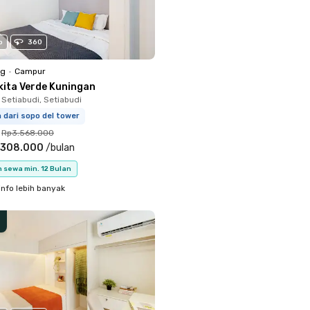
o
360
ng
•
Campur
kita Verde Kuningan
 Setiabudi, Setiabudi
m dari sopo del tower
Rp3.568.000
.308.000
/
bulan
 sewa min. 12 Bulan
info lebih banyak