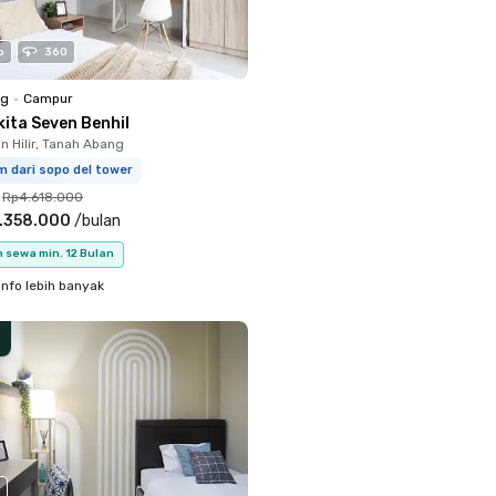
o
360
ng
•
Campur
kita Seven Benhil
 Hilir, Tanah Abang
m dari sopo del tower
Rp4.618.000
.358.000
/
bulan
 sewa min. 12 Bulan
info lebih banyak