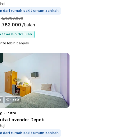
eji
km dari rumah sakit umum zahirah
Rp1.980.000
1.782.000
/
bulan
 sewa min. 12 Bulan
info lebih banyak
o
360
ng
•
Putra
kita Lavender Depok
eji
km dari rumah sakit umum zahirah