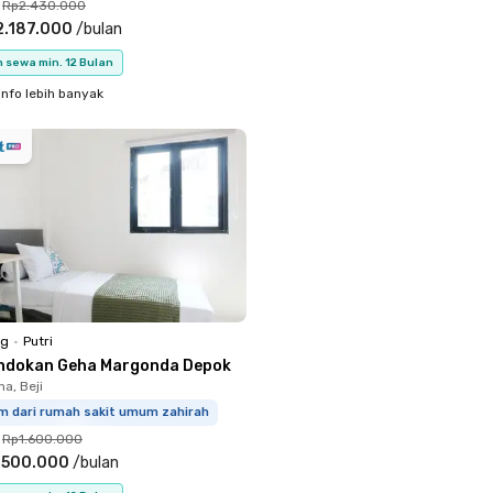
Rp2.430.000
2.187.000
/
bulan
 sewa min. 12 Bulan
info lebih banyak
ng
•
Putri
ndokan Geha Margonda Depok
a, Beji
km dari rumah sakit umum zahirah
Rp1.600.000
.500.000
/
bulan