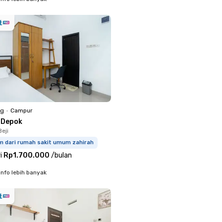
ng
•
Campur
 Depok
eji
km dari rumah sakit umum zahirah
i
Rp1.700.000
/
bulan
info lebih banyak