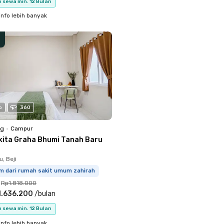
 sewa min. 12 Bulan
info lebih banyak
o
360
ng
•
Campur
kita Graha Bhumi Tanah Baru
, Beji
km dari rumah sakit umum zahirah
Rp1.818.000
1.636.200
/
bulan
 sewa min. 12 Bulan
info lebih banyak