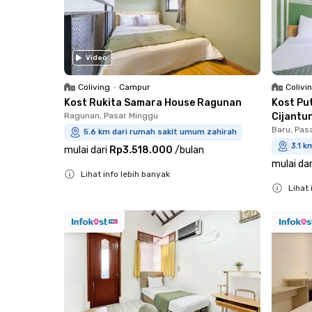
Video
Coliving
•
Campur
Colivi
Kost Rukita Samara House Ragunan
Kost Pu
Ragunan, Pasar Minggu
Cijantu
Baru, Pas
5.6 km dari rumah sakit umum zahirah
3.1 k
mulai dari
Rp3.518.000
/
bulan
mulai dar
Lihat info lebih banyak
Lihat 
Close
Close