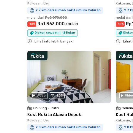
Kukusan, Beji
Kukusan, B
2.7 km dari rumah sakit umum zahirah
2.7 
mulai dari
Rp2.070.000
mulai dari
Rp1.863.000
/
bulan
Rp
-
10
%
-
10
%
Diskon sewa min. 12 Bulan
Diskon
Lihat info lebih banyak
Lihat 
Close
Close
Video
360
Vide
Coliving
•
Putri
Colivi
Kost Rukita Akasia Depok
Kost Ru
Kukusan, Beji
Kukusan, B
2.8 km dari rumah sakit umum zahirah
2.8 