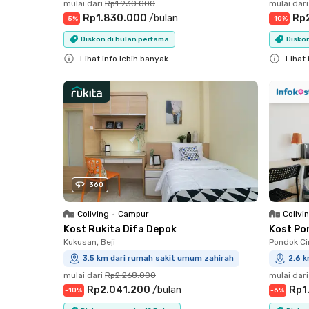
mulai dari
Rp1.930.000
mulai dari
Rp1.830.000
/
bulan
Rp
-
5
%
-
10
%
Diskon di bulan pertama
Diskon
Lihat info lebih banyak
Lihat 
Close
Close
360
Coliving
•
Campur
Colivi
Kost Rukita Difa Depok
Kost Po
Kukusan, Beji
Pondok Cin
3.5 km dari rumah sakit umum zahirah
2.6 
mulai dari
Rp2.268.000
mulai dari
Rp2.041.200
/
bulan
Rp1
-
10
%
-
6
%