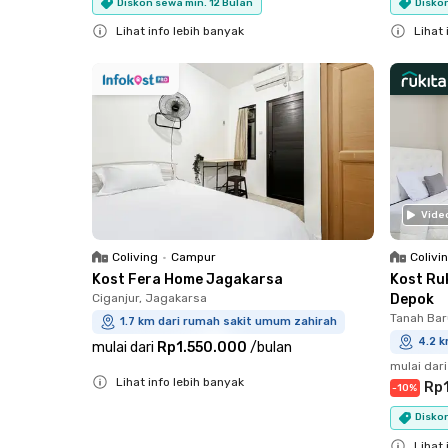
Diskon sewa min. 12 Bulan
Diskon
Lihat info lebih banyak
Lihat 
Close
Close
Vide
Coliving
•
Campur
Colivi
Kost Fera Home Jagakarsa
Kost Ru
Ciganjur, Jagakarsa
Depok
Tanah Baru
1.7 km dari rumah sakit umum zahirah
4.2 
mulai dari
Rp1.550.000
/
bulan
mulai dari
Lihat info lebih banyak
Rp
-
10
%
Close
Diskon
Lihat 