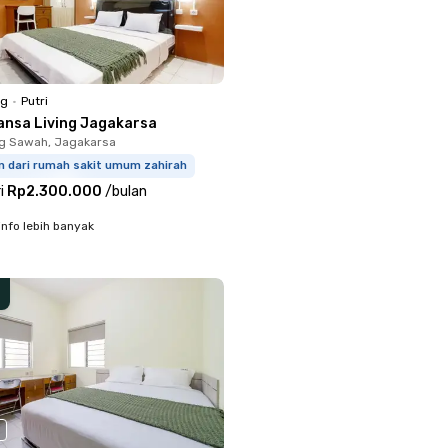
ng
•
Putri
ansa Living Jagakarsa
g Sawah, Jagakarsa
m dari rumah sakit umum zahirah
i
Rp2.300.000
/
bulan
info lebih banyak