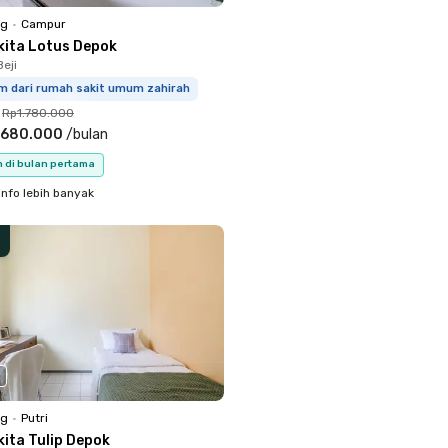
ng
•
Campur
kita Lotus Depok
eji
km dari rumah sakit umum zahirah
Rp1.780.000
.680.000
/
bulan
n di bulan pertama
info lebih banyak
ng
•
Putri
kita Tulip Depok