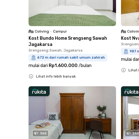
Coliving
•
Campur
Colivi
Kost Bundo Home Srengseng Sawah
Kost Nv
Jagakarsa
Srengsen
Srengseng Sawah, Jagakarsa
987 
672 m dari rumah sakit umum zahirah
mulai dar
mulai dari
Rp1.600.000
/
bulan
Lihat 
Lihat info lebih banyak
Close
Close
360
360