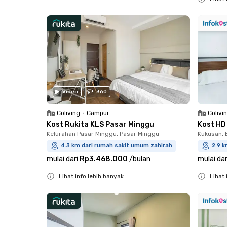
Close
Video
360
Coliving
•
Campur
Colivi
Kost Rukita KLS Pasar Minggu
Kost HD
Kelurahan Pasar Minggu, Pasar Minggu
Kukusan, B
4.3 km dari rumah sakit umum zahirah
2.9 
mulai dari
Rp3.468.000
/
bulan
mulai dar
Lihat info lebih banyak
Lihat 
Close
Close