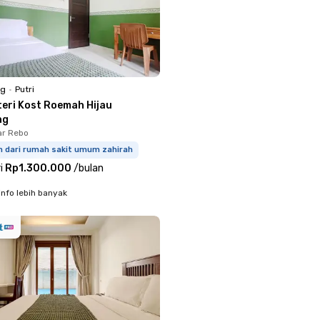
ng
•
Putri
teri Kost Roemah Hijau
ng
ar Rebo
m dari rumah sakit umum zahirah
i
Rp1.300.000
/
bulan
info lebih banyak