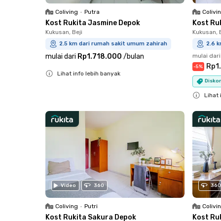
Coliving
•
Putra
Colivi
Kost Rukita Jasmine Depok
Kost Ru
Kukusan, Beji
Kukusan, B
2.5 km dari rumah sakit umum zahirah
2.6 
mulai dari
Rp1.718.000
/
bulan
mulai dari
Rp1
-
5
%
Lihat info lebih banyak
Disko
Close
Lihat 
Close
Video
360
360
Coliving
•
Putri
Colivi
Kost Rukita Sakura Depok
Kost Ru