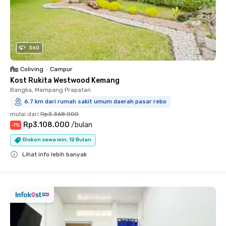
360
Coliving
•
Campur
Kost Rukita Westwood Kemang
Bangka, Mampang Prapatan
6.7 km dari rumah sakit umum daerah pasar rebo
mulai dari
Rp3.368.000
Rp3.108.000
/
bulan
-
7
%
Diskon sewa min. 12 Bulan
Lihat info lebih banyak
Close