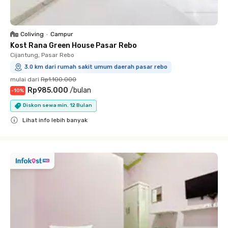
Coliving
•
Campur
Kost Rana Green House Pasar Rebo
Cijantung, Pasar Rebo
3.0 km dari rumah sakit umum daerah pasar rebo
mulai dari
Rp1.100.000
Rp985.000
/
bulan
-
10
%
Diskon sewa min. 12 Bulan
Lihat info lebih banyak
Close