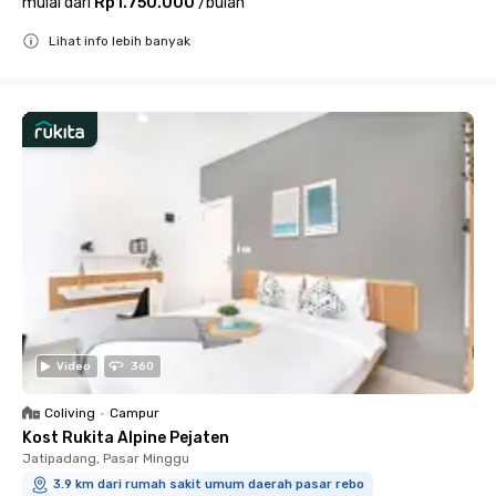
mulai dari
Rp1.750.000
/
bulan
Lihat info lebih banyak
Close
Video
360
Coliving
•
Campur
Kost Rukita Alpine Pejaten
Jatipadang, Pasar Minggu
3.9 km dari rumah sakit umum daerah pasar rebo