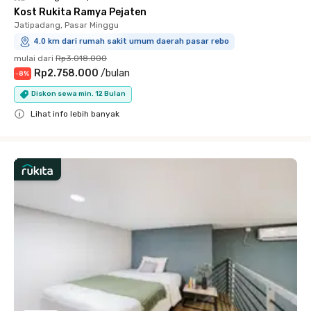
Kost Rukita Ramya Pejaten
Jatipadang, Pasar Minggu
4.0 km dari rumah sakit umum daerah pasar rebo
mulai dari
Rp3.018.000
Rp2.758.000
/
bulan
-
8
%
Diskon sewa min. 12 Bulan
Lihat info lebih banyak
Close