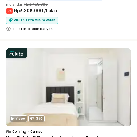
mulai dari
Rp3.468.000
Rp3.208.000
/
bulan
-
7
%
Diskon sewa min. 12 Bulan
Lihat info lebih banyak
Close
Video
360
Coliving
•
Campur