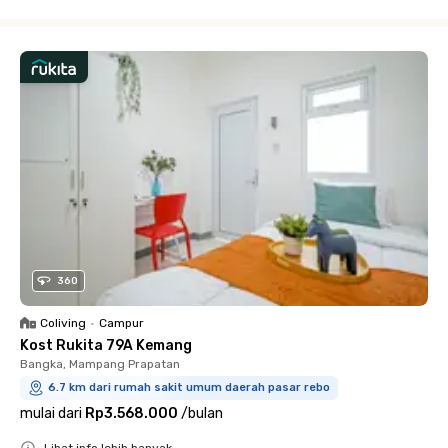
Close
360
Coliving
•
Campur
Kost Rukita 79A Kemang
Bangka, Mampang Prapatan
6.7 km dari rumah sakit umum daerah pasar rebo
mulai dari
Rp3.568.000
/
bulan
Lihat info lebih banyak