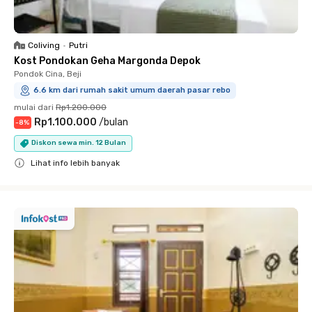
Coliving
•
Putri
Kost Pondokan Geha Margonda Depok
Pondok Cina, Beji
6.6 km dari rumah sakit umum daerah pasar rebo
mulai dari
Rp1.200.000
Rp1.100.000
/
bulan
-
8
%
Diskon sewa min. 12 Bulan
Lihat info lebih banyak
Close