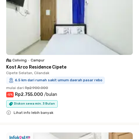
Coliving
•
Campur
Kost Arco Residence Cipete
Cipete Selatan, Cilandak
6.5 km dari rumah sakit umum daerah pasar rebo
mulai dari
Rp2.900.000
Rp2.755.000
/
bulan
-
5
%
Diskon sewa min. 3 Bulan
Lihat info lebih banyak
Close