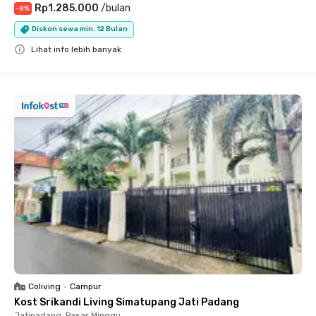
Rp1.285.000
/
bulan
-
8
%
Diskon sewa min. 12 Bulan
Lihat info lebih banyak
Close
Coliving
•
Campur
Kost Srikandi Living Simatupang Jati Padang
Jatipadang, Pasar Minggu