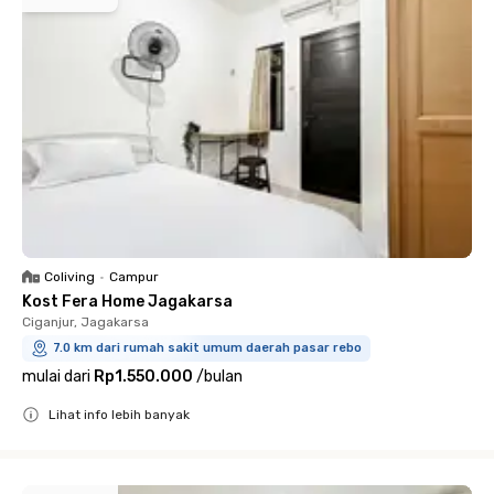
Coliving
•
Campur
Kost Fera Home Jagakarsa
Ciganjur, Jagakarsa
7.0 km dari rumah sakit umum daerah pasar rebo
mulai dari
Rp1.550.000
/
bulan
Lihat info lebih banyak
Close