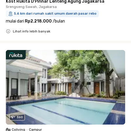
Kost Rukita D'Pinnar Lenteng Agung Jagakarsa
Srengseng Sawah, Jagakarsa
5.6 km dari rumah sakit umum daerah pasar rebo
mulai dari
Rp2.218.000
/
bulan
Lihat info lebih banyak
Close
360
Coliving
•
Campur