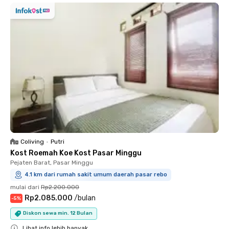
Coliving
•
Putri
Kost Roemah Koe Kost Pasar Minggu
Pejaten Barat, Pasar Minggu
4.1 km dari rumah sakit umum daerah pasar rebo
mulai dari
Rp2.200.000
Rp2.085.000
/
bulan
-
5
%
Diskon sewa min. 12 Bulan
Lihat info lebih banyak