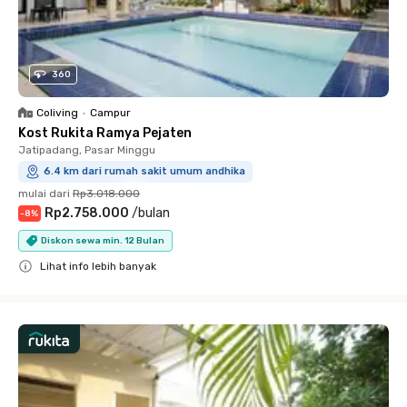
360
Coliving
•
Campur
Kost Rukita Ramya Pejaten
Jatipadang, Pasar Minggu
6.4 km dari rumah sakit umum andhika
mulai dari
Rp3.018.000
Rp2.758.000
/
bulan
-
8
%
Diskon sewa min. 12 Bulan
Lihat info lebih banyak
Close