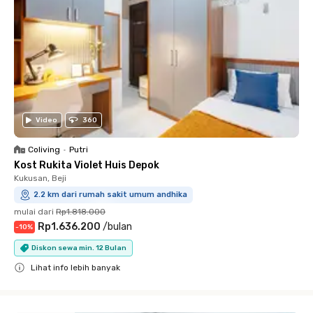
Video
360
Coliving
•
Putri
Kost Rukita Violet Huis Depok
Kukusan, Beji
2.2 km dari rumah sakit umum andhika
mulai dari
Rp1.818.000
Rp1.636.200
/
bulan
-
10
%
Diskon sewa min. 12 Bulan
Lihat info lebih banyak
Close