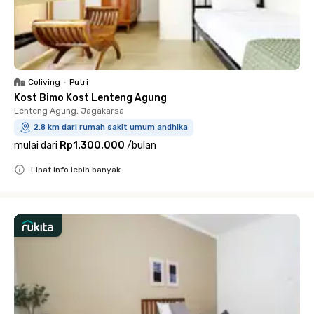
Coliving
•
Putri
Kost Bimo Kost Lenteng Agung
Lenteng Agung, Jagakarsa
2.8 km dari rumah sakit umum andhika
mulai dari
Rp1.300.000
/
bulan
Lihat info lebih banyak
Close