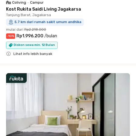
Coliving
•
Campur
Kost Rukita Saidi Living Jagakarsa
Tanjung Barat, Jagakarsa
5.7 km dari rumah sakit umum andhika
mulai dari
Rp2.218.000
Rp1.996.200
/
bulan
-
10
%
Diskon sewa min. 12 Bulan
Lihat info lebih banyak
Close