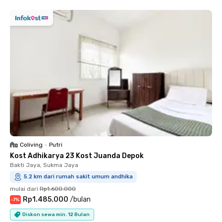
Coliving
•
Putri
Kost Adhikarya 23 Kost Juanda Depok
Bakti Jaya, Sukma Jaya
5.2 km dari rumah sakit umum andhika
mulai dari
Rp1.600.000
Rp1.485.000
/
bulan
-
7
%
Diskon sewa min. 12 Bulan