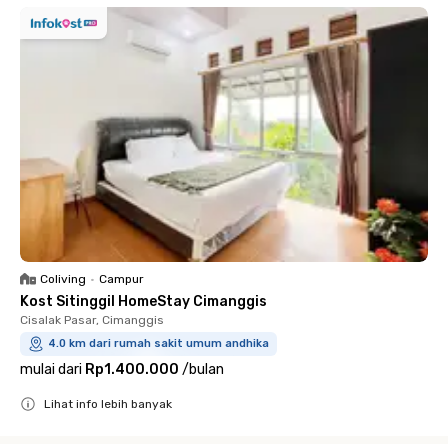
Coliving
•
Campur
Kost Sitinggil HomeStay Cimanggis
Cisalak Pasar, Cimanggis
4.0 km dari rumah sakit umum andhika
mulai dari
Rp1.400.000
/
bulan
Lihat info lebih banyak
Close