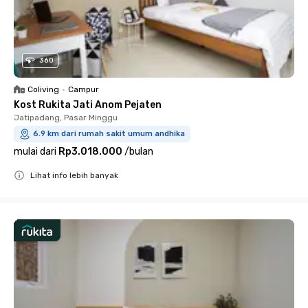
360
Coliving
•
Campur
Kost Rukita Jati Anom Pejaten
Jatipadang, Pasar Minggu
6.9 km dari rumah sakit umum andhika
mulai dari
Rp3.018.000
/
bulan
Lihat info lebih banyak
Close