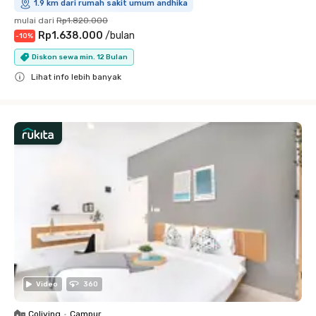
1.9 km dari rumah sakit umum andhika
mulai dari
Rp1.820.000
Rp1.638.000
/
bulan
-
10
%
Diskon sewa min. 12 Bulan
Lihat info lebih banyak
Close
Video
360
Coliving
•
Campur