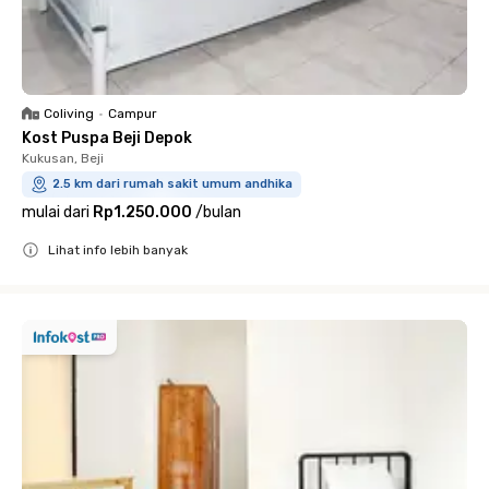
Coliving
•
Campur
Kost Puspa Beji Depok
Kukusan, Beji
2.5 km dari rumah sakit umum andhika
mulai dari
Rp1.250.000
/
bulan
Lihat info lebih banyak
Close