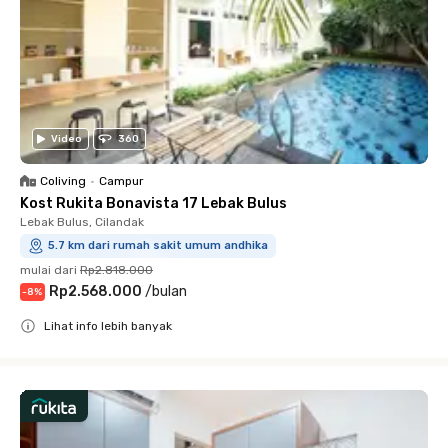
Video
360
Coliving
•
Campur
Kost Rukita Bonavista 17 Lebak Bulus
Lebak Bulus, Cilandak
5.7 km dari rumah sakit umum andhika
mulai dari
Rp2.818.000
Rp2.568.000
/
bulan
-
8
%
Lihat info lebih banyak
Close