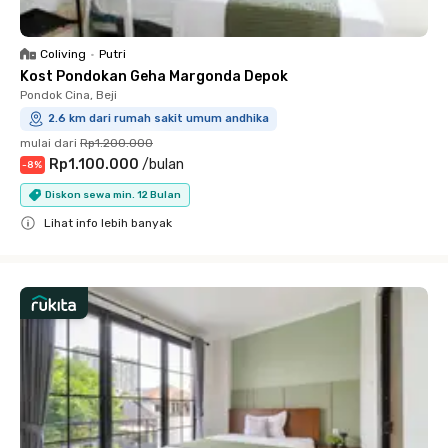
Coliving
•
Putri
Kost Pondokan Geha Margonda Depok
Pondok Cina, Beji
2.6 km dari rumah sakit umum andhika
mulai dari
Rp1.200.000
Rp1.100.000
/
bulan
-
8
%
Diskon sewa min. 12 Bulan
Lihat info lebih banyak
Close