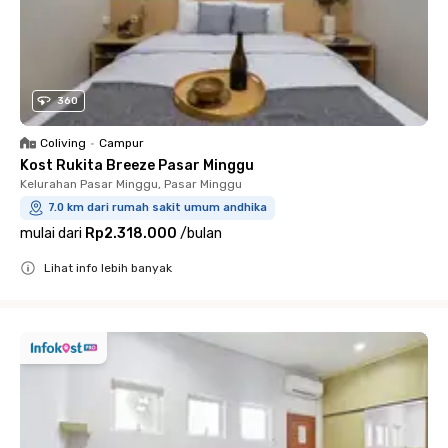
360
Coliving
•
Campur
Kost Rukita Breeze Pasar Minggu
Kelurahan Pasar Minggu, Pasar Minggu
7.0 km dari rumah sakit umum andhika
mulai dari
Rp2.318.000
/
bulan
Lihat info lebih banyak
Close