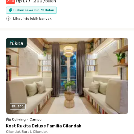
Rp1.771.200
/
bulan
-
10
%
Diskon sewa min. 12 Bulan
Lihat info lebih banyak
Close
360
Coliving
•
Campur
Kost Rukita Deluxe Familia Cilandak
Cilandak Barat, Cilandak