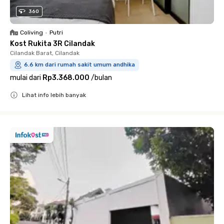
360
Coliving
•
Putri
Kost Rukita 3R Cilandak
Cilandak Barat, Cilandak
6.6 km dari rumah sakit umum andhika
mulai dari
Rp3.368.000
/
bulan
Lihat info lebih banyak
Close