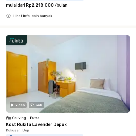
mulai dari
Rp2.218.000
/
bulan
Lihat info lebih banyak
Close
Video
360
Coliving
•
Putra
Kost Rukita Lavender Depok
Kukusan, Beji