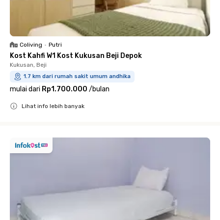
Coliving
•
Putri
Kost Kahfi W1 Kost Kukusan Beji Depok
Kukusan, Beji
1.7 km dari rumah sakit umum andhika
mulai dari
Rp1.700.000
/
bulan
Lihat info lebih banyak
Close