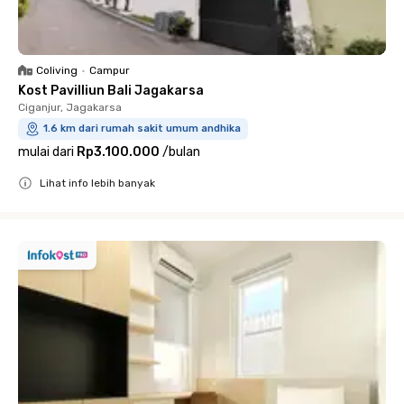
Coliving
•
Campur
Kost Pavilliun Bali Jagakarsa
Ciganjur, Jagakarsa
1.6 km dari rumah sakit umum andhika
mulai dari
Rp3.100.000
/
bulan
Lihat info lebih banyak
Close