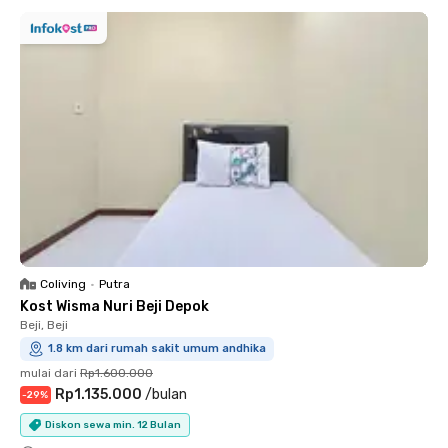
Coliving
•
Putra
Kost Wisma Nuri Beji Depok
Beji, Beji
1.8 km dari rumah sakit umum andhika
mulai dari
Rp1.600.000
Rp1.135.000
/
bulan
-
29
%
Diskon sewa min. 12 Bulan