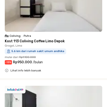
Coliving
•
Putra
Kost 113 Coliving Coffee Limo Depok
Grogol, Limo
5.6 km dari rumah sakit umum andhika
mulai dari
Rp1.100.000
Rp950.000
/
bulan
-
13
%
Lihat info lebih banyak
Close