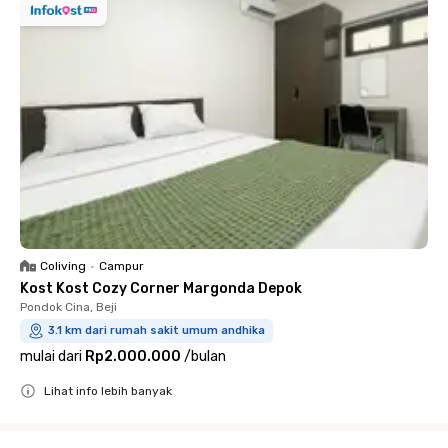
Coliving
•
Campur
Kost Kost Cozy Corner Margonda Depok
Pondok Cina, Beji
3.1 km dari rumah sakit umum andhika
mulai dari
Rp2.000.000
/
bulan
Lihat info lebih banyak
Close