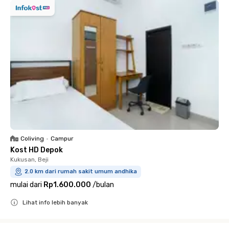
Coliving
•
Campur
Kost HD Depok
Kukusan, Beji
2.0 km dari rumah sakit umum andhika
mulai dari
Rp1.600.000
/
bulan
Lihat info lebih banyak
Close