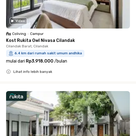
Video
Coliving
•
Campur
Kost Rukita Owl Nivasa Cilandak
Cilandak Barat, Cilandak
6.4 km dari rumah sakit umum andhika
mulai dari
Rp3.918.000
/
bulan
Lihat info lebih banyak
Close