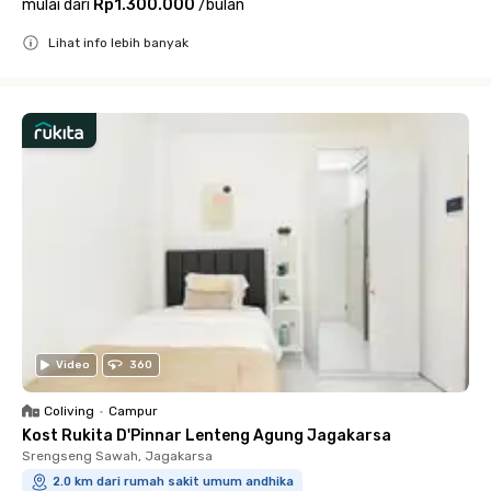
mulai dari
Rp1.300.000
/
bulan
Lihat info lebih banyak
Close
Video
360
Coliving
•
Campur
Kost Rukita D'Pinnar Lenteng Agung Jagakarsa
Srengseng Sawah, Jagakarsa
2.0 km dari rumah sakit umum andhika