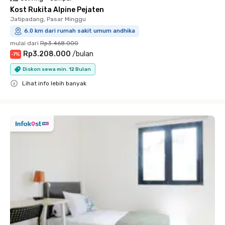
Kost Rukita Alpine Pejaten
Jatipadang, Pasar Minggu
6.0 km dari rumah sakit umum andhika
mulai dari
Rp3.468.000
Rp3.208.000
/
bulan
-
7
%
Diskon sewa min. 12 Bulan
Lihat info lebih banyak
Close