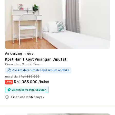
Coliving
•
Putra
Kost Hanif Kost Pisangan Ciputat
Cireundeu, Ciputat Timur
6.6 km dari rumah sakit umum andhika
mulai dari
Rp1.350.000
Rp1.085.000
/
bulan
-
19
%
Diskon sewa min. 12 Bulan
Lihat info lebih banyak
Close