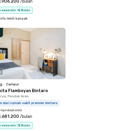
1.906.200
/
bulan
 sewa min. 12 Bulan
info lebih banyak
o
ng
•
Campur
kita Flamboyan Bintaro
rya, Pondok Aren
m dari rumah sakit premier bintaro
Rp1.868.000
1.681.200
/
bulan
 sewa min. 12 Bulan