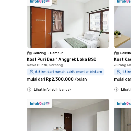
Coliving
•
Campur
Colivi
Kost Puri Dea 1 Anggrek Loka BSD
Kost Ka
Rawa Buntu, Serpong
Jurang Ma
6.6 km dari rumah sakit premier bintaro
1.8 k
mulai dari
Rp2.300.000
/
bulan
mulai dar
Lihat info lebih banyak
Lihat 
Close
Close