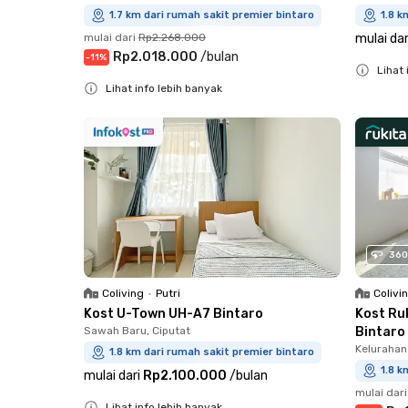
1.7 km dari rumah sakit premier bintaro
1.8 k
mulai dari
Rp2.268.000
mulai dar
Rp2.018.000
/
bulan
-
11
%
Lihat 
Lihat info lebih banyak
Close
Close
360
Coliving
•
Putri
Colivi
Kost U-Town UH-A7 Bintaro
Kost Ru
Sawah Baru, Ciputat
Bintaro
Kelurahan 
1.8 km dari rumah sakit premier bintaro
1.8 k
mulai dari
Rp2.100.000
/
bulan
mulai dari
Lihat info lebih banyak