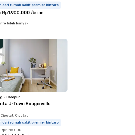
m dari rumah sakit premier bintaro
i
Rp1.900.000
/
bulan
info lebih banyak
ng
•
Campur
kita U-Town Bougenville
Ciputat, Ciputat
m dari rumah sakit premier bintaro
Rp2.118.000