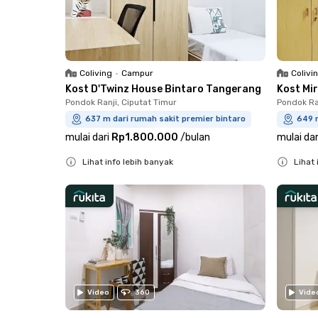
Coliving
•
Campur
Colivi
Kost D'Twinz House Bintaro Tangerang
Kost Mi
Pondok Ranji, Ciputat Timur
Pondok Ra
637 m dari rumah sakit premier bintaro
649 m
mulai dari
Rp1.800.000
/
bulan
mulai dar
Lihat info lebih banyak
Lihat 
Close
Close
Video
360
Vide