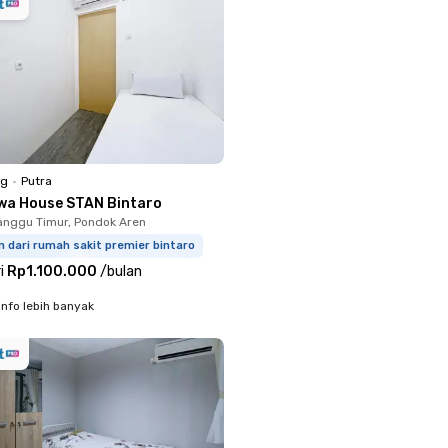
ng
•
Putra
wa House STAN Bintaro
nggu Timur, Pondok Aren
m dari rumah sakit premier bintaro
i
Rp1.100.000
/
bulan
info lebih banyak