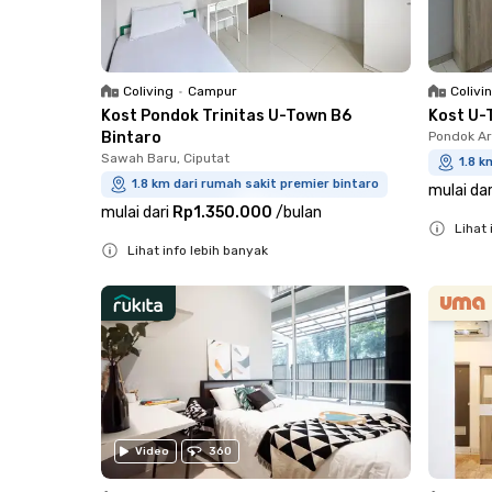
Coliving
•
Campur
Colivi
Kost Pondok Trinitas U-Town B6
Kost U-
Bintaro
Pondok Ar
Sawah Baru, Ciputat
1.8 k
1.8 km dari rumah sakit premier bintaro
mulai dar
mulai dari
Rp1.350.000
/
bulan
Lihat 
Lihat info lebih banyak
Close
Close
Video
360