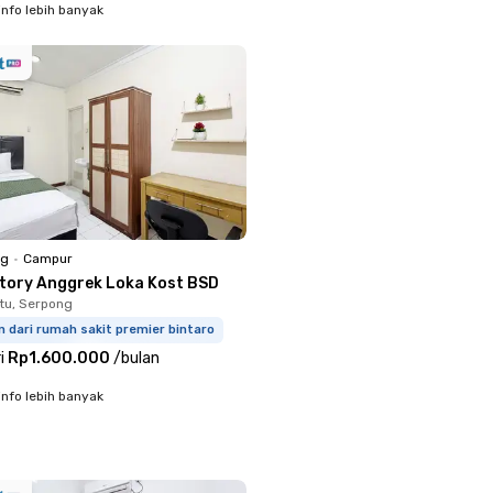
info lebih banyak
ng
•
Campur
ctory Anggrek Loka Kost BSD
tu, Serpong
m dari rumah sakit premier bintaro
i
Rp1.600.000
/
bulan
info lebih banyak