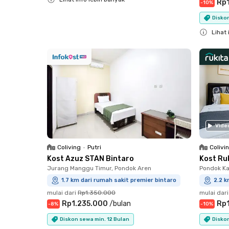
Rp
-
10
%
Close
Diskon
Lihat 
Close
Vide
Coliving
•
Putri
Colivi
Kost Azuz STAN Bintaro
Kost Ru
Jurang Manggu Timur, Pondok Aren
Pondok Ka
1.7 km dari rumah sakit premier bintaro
2.2 k
mulai dari
Rp1.350.000
mulai dari
Rp1.235.000
/
bulan
Rp
-
8
%
-
10
%
Diskon sewa min. 12 Bulan
Diskon