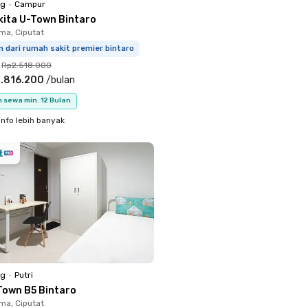
ng
•
Campur
kita U-Town Bintaro
a, Ciputat
m dari rumah sakit premier bintaro
Rp2.518.000
.816.200
/
bulan
 sewa min. 12 Bulan
info lebih banyak
ng
•
Putri
Town B5 Bintaro
a, Ciputat