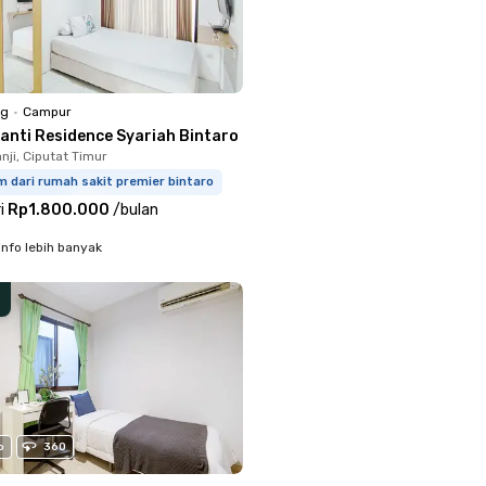
ng
•
Campur
ranti Residence Syariah Bintaro
nji, Ciputat Timur
 dari rumah sakit premier bintaro
i
Rp1.800.000
/
bulan
info lebih banyak
o
360