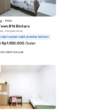
ng
•
Putri
Town B16 Bintaro
en, Pondok Aren
m dari rumah sakit premier bintaro
i
Rp1.950.000
/
bulan
info lebih banyak