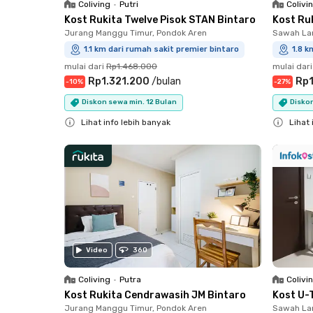
Coliving
•
Putri
Colivi
Kost Rukita Twelve Pisok STAN Bintaro
Kost Ru
Jurang Manggu Timur, Pondok Aren
Sawah Lam
1.1 km dari rumah sakit premier bintaro
1.8 k
mulai dari
Rp1.468.000
mulai dari
Rp1.321.200
/
bulan
Rp1
-
10
%
-
27
%
Diskon sewa min. 12 Bulan
Diskon
Lihat info lebih banyak
Lihat 
Close
Close
Video
360
Coliving
•
Putra
Colivi
Kost Rukita Cendrawasih JM Bintaro
Kost U-
Jurang Manggu Timur, Pondok Aren
Sawah Lam