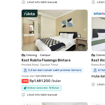
Lihat info lebih banyak
Lihat 
Close
Close
Coliving
•
Campur
Colivi
Kost Rukita Flamingo Bintaro
Kost Vi
Pondok Ranji, Ciputat Timur
Rawa Bun
2.2 km dari rumah sakit premier bintaro
6.1 k
mulai dari
Rp1.868.000
mulai dar
Rp1.681.200
/
bulan
-
10
%
Lihat 
Diskon sewa min. 12 Bulan
Close
Lihat info lebih banyak
Close