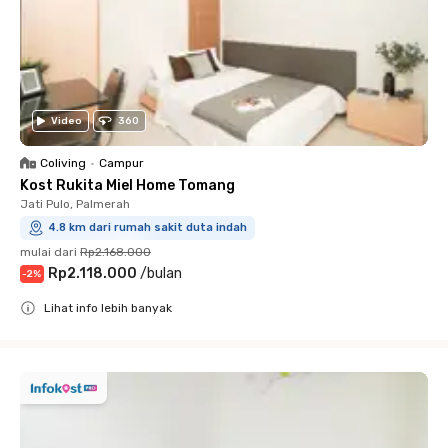
Video
360
Coliving
•
Campur
Kost Rukita Miel Home Tomang
Jati Pulo, Palmerah
4.8 km dari rumah sakit duta indah
mulai dari
Rp2.168.000
Rp2.118.000
/
bulan
-
2
%
Lihat info lebih banyak
Close