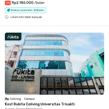
Rp2.185.000
/
bulan
-
5
%
Diskon sewa min. 12 Bulan
Lihat info lebih banyak
Close
Coliving
•
Campur
Kost Rukita Coliving Universitas Trisakti
Grogol, Grogol Petamburan