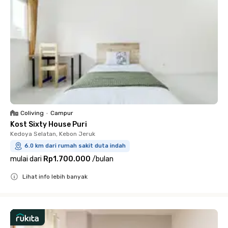
Coliving
•
Campur
Kost Sixty House Puri
Kedoya Selatan, Kebon Jeruk
6.0 km dari rumah sakit duta indah
mulai dari
Rp1.700.000
/
bulan
Lihat info lebih banyak
Close