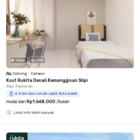
Video
360
Coliving
•
Campur
Kost Rukita Denali Kemanggisan Slipi
Slipi, Palmerah
6.4 km dari rumah sakit duta indah
mulai dari
Rp1.668.000
/
bulan
Lihat info lebih banyak
Close