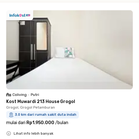
Coliving
•
Putri
Kost Muwardi 213 House Grogol
Grogol, Grogol Petamburan
3.0 km dari rumah sakit duta indah
mulai dari
Rp1.950.000
/
bulan
Lihat info lebih banyak