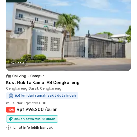
360
Coliving
•
Campur
Kost Rukita Kamal 98 Cengkareng
Cengkareng Barat, Cengkareng
6.6 km dari rumah sakit duta indah
mulai dari
Rp2.218.000
Rp1.996.200
/
bulan
-
10
%
Diskon sewa min. 12 Bulan
Lihat info lebih banyak
Close