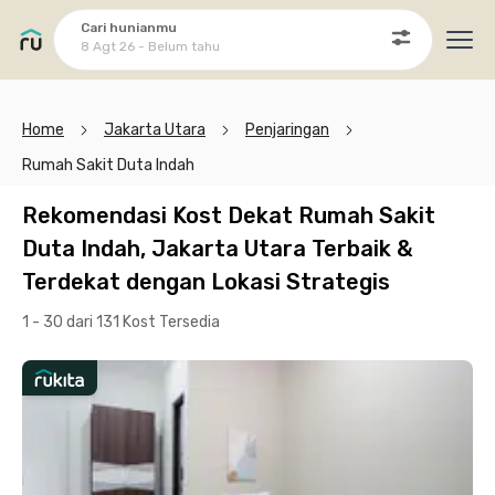
Cari hunianmu
8 Agt 26 - Belum tahu
Ope
Home
Jakarta Utara
Penjaringan
Rumah Sakit Duta Indah
Rekomendasi Kost Dekat Rumah Sakit
Duta Indah, Jakarta Utara Terbaik &
Terdekat dengan Lokasi Strategis
1 - 30 dari 131 Kost
Tersedia