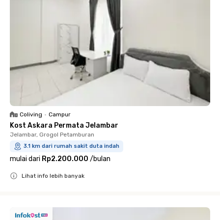
Coliving
•
Campur
Kost Askara Permata Jelambar
Jelambar, Grogol Petamburan
3.1 km dari rumah sakit duta indah
mulai dari
Rp2.200.000
/
bulan
Lihat info lebih banyak
Close