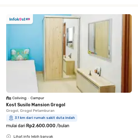
Close
Coliving
•
Campur
Kost Susilo Mansion Grogol
Grogol, Grogol Petamburan
3.1 km dari rumah sakit duta indah
mulai dari
Rp2.600.000
/
bulan
Lihat info lebih banyak