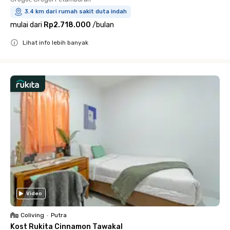
3.4 km dari rumah sakit duta indah
mulai dari
Rp2.718.000
/
bulan
Lihat info lebih banyak
Close
Video
Coliving
•
Putra
Kost Rukita Cinnamon Tawakal