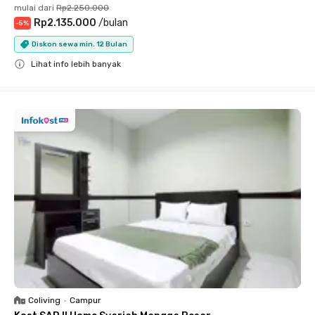
mulai dari
Rp2.250.000
Rp2.135.000
/
bulan
-
5
%
Diskon sewa min. 12 Bulan
Lihat info lebih banyak
Close
Coliving
•
Campur