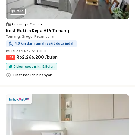
360
Coliving
•
Campur
Kost Rukita Kepa 616 Tomang
Tomang, Grogol Petamburan
4.0 km dari rumah sakit duta indah
mulai dari
Rp2.518.000
Rp2.266.200
/
bulan
-
10
%
Diskon sewa min. 12 Bulan
Lihat info lebih banyak
Close