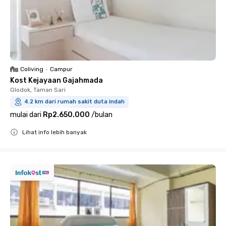
Coliving
•
Campur
Kost Kejayaan Gajahmada
Glodok, Taman Sari
4.2 km dari rumah sakit duta indah
mulai dari
Rp2.650.000
/
bulan
Lihat info lebih banyak
Close