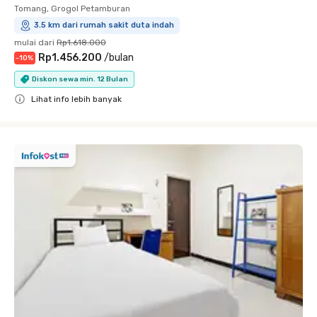
Tomang, Grogol Petamburan
3.5 km dari rumah sakit duta indah
mulai dari
Rp1.618.000
Rp1.456.200
/
bulan
-
10
%
Diskon sewa min. 12 Bulan
Lihat info lebih banyak
Close