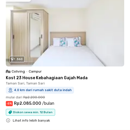
360
Coliving
•
Campur
Kost 23 House Kebahagiaan Gajah Mada
Taman Sari, Taman Sari
4.0 km dari rumah sakit duta indah
mulai dari
Rp2.200.000
Rp2.085.000
/
bulan
-
5
%
Diskon sewa min. 12 Bulan
Lihat info lebih banyak
Close