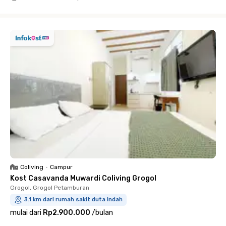
Close
Coliving
•
Campur
Kost Casavanda Muwardi Coliving Grogol
Grogol, Grogol Petamburan
3.1 km dari rumah sakit duta indah
mulai dari
Rp2.900.000
/
bulan