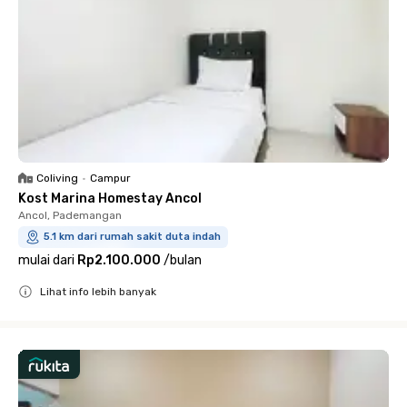
Coliving
•
Campur
Kost Marina Homestay Ancol
Ancol, Pademangan
5.1 km dari rumah sakit duta indah
mulai dari
Rp2.100.000
/
bulan
Lihat info lebih banyak
Close