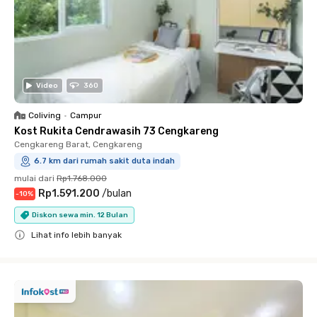
Video
360
Coliving
•
Campur
Kost Rukita Cendrawasih 73 Cengkareng
Cengkareng Barat, Cengkareng
6.7 km dari rumah sakit duta indah
mulai dari
Rp1.768.000
Rp1.591.200
/
bulan
-
10
%
Diskon sewa min. 12 Bulan
Lihat info lebih banyak
Close