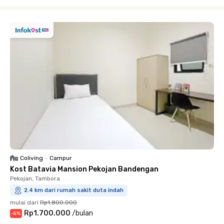
Close
Coliving
•
Campur
Kost Batavia Mansion Pekojan Bandengan
Pekojan, Tambora
2.4 km dari rumah sakit duta indah
mulai dari
Rp1.800.000
Rp1.700.000
/
bulan
-
5
%