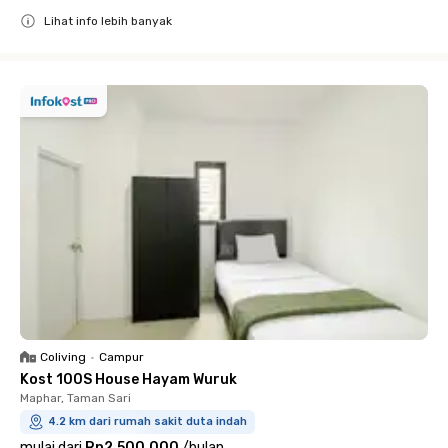
Lihat info lebih banyak
Close
Coliving
•
Campur
Kost 100S House Hayam Wuruk
Maphar, Taman Sari
4.2 km dari rumah sakit duta indah
mulai dari
Rp2.500.000
/
bulan