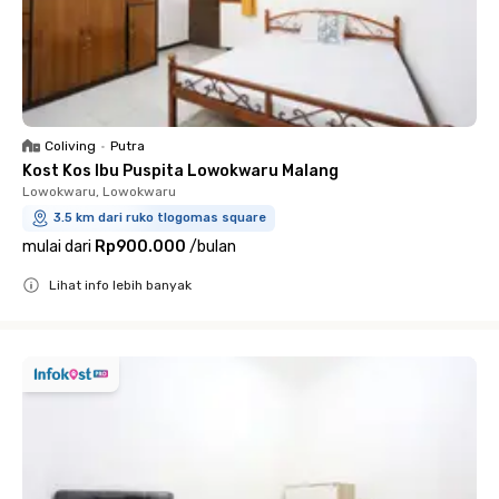
Coliving
•
Putra
Kost Kos Ibu Puspita Lowokwaru Malang
Lowokwaru, Lowokwaru
3.5 km dari ruko tlogomas square
mulai dari
Rp900.000
/
bulan
Lihat info lebih banyak
Close