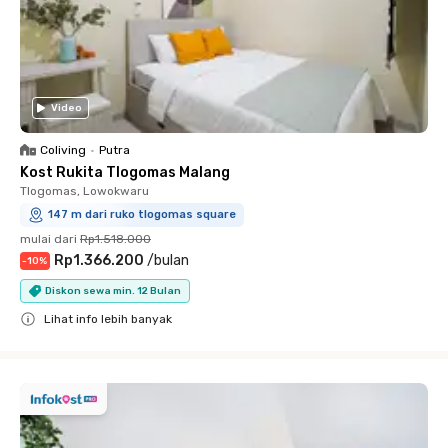
Video
Coliving
•
Putra
Kost Rukita Tlogomas Malang
Tlogomas, Lowokwaru
147 m dari ruko tlogomas square
mulai dari
Rp1.518.000
Rp1.366.200
/
bulan
-
10
%
Diskon sewa min. 12 Bulan
Lihat info lebih banyak
Close