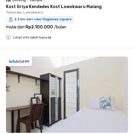
Coliving
•
Campur
Kost Griya Kendedes Kost Lowokwaru Malang
Tulusrejo, Lowokwaru
2.3 km dari ruko tlogomas square
mulai dari
Rp2.100.000
/
bulan
Lihat info lebih banyak
Close