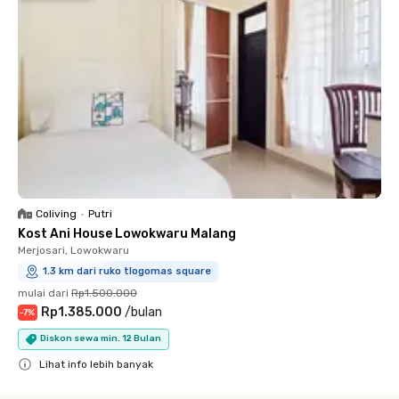
Coliving
•
Putri
Kost Ani House Lowokwaru Malang
Merjosari, Lowokwaru
1.3 km dari ruko tlogomas square
mulai dari
Rp1.500.000
Rp1.385.000
/
bulan
-
7
%
Diskon sewa min. 12 Bulan
Lihat info lebih banyak
Close