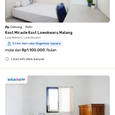
Coliving
•
Putri
Kost Miracle Kost Lowokwaru Malang
Lowokwaru, Lowokwaru
3.1 km dari ruko tlogomas square
mulai dari
Rp1.100.000
/
bulan
Lihat info lebih banyak
Close