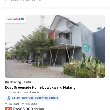
Close
Coliving
•
Putri
Kost Greenside Home Lowokwaru Malang
Lowokwaru, Lowokwaru
1.6 km dari ruko tlogomas square
mulai dari
Rp1.100.000
Rp985.000
/
bulan
-
10
%