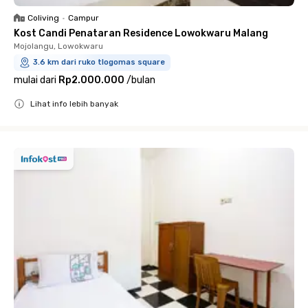
Coliving
•
Campur
Kost Candi Penataran Residence Lowokwaru Malang
Mojolangu, Lowokwaru
3.6 km dari ruko tlogomas square
mulai dari
Rp2.000.000
/
bulan
Lihat info lebih banyak
Close