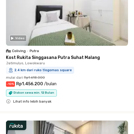
Video
Coliving
•
Putra
Kost Rukita Singgasana Putra Suhat Malang
Jatimulyo, Lowokwaru
2.4 km dari ruko tlogomas square
mulai dari
Rp1.618.000
Rp1.456.200
/
bulan
-
10
%
Diskon sewa min. 12 Bulan
Lihat info lebih banyak
Close