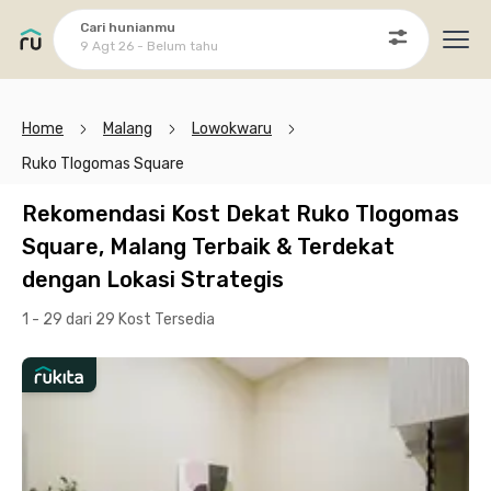
Cari hunianmu
9 Agt 26 - Belum tahu
Ope
Home
Malang
Lowokwaru
Ruko Tlogomas Square
Rekomendasi Kost Dekat Ruko Tlogomas
Square, Malang Terbaik & Terdekat
dengan Lokasi Strategis
1 - 29 dari 29 Kost
Tersedia