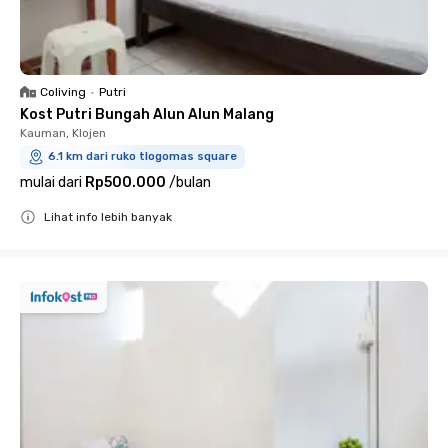
Coliving
•
Putri
Kost Putri Bungah Alun Alun Malang
Kauman, Klojen
6.1 km dari ruko tlogomas square
mulai dari
Rp500.000
/
bulan
Lihat info lebih banyak
Close