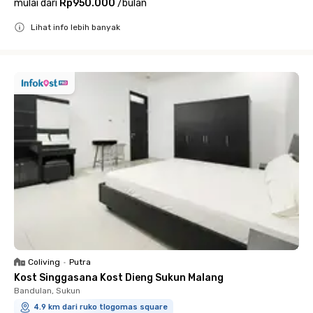
mulai dari
Rp950.000
/
bulan
Lihat info lebih banyak
Close
Coliving
•
Putra
Kost Singgasana Kost Dieng Sukun Malang
Bandulan, Sukun
4.9 km dari ruko tlogomas square