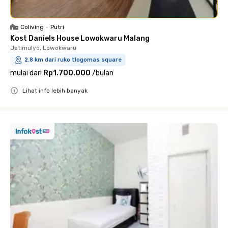
Coliving
•
Putri
Kost Daniels House Lowokwaru Malang
Jatimulyo, Lowokwaru
2.8 km dari ruko tlogomas square
mulai dari
Rp1.700.000
/
bulan
Lihat info lebih banyak
Close