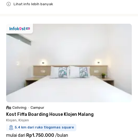
Lihat info lebih banyak
Close
Coliving
•
Campur
Kost Fiffa Boarding House Klojen Malang
Klojen, Klojen
5.4 km dari ruko tlogomas square
mulai dari
Rp1.750.000
/
bulan