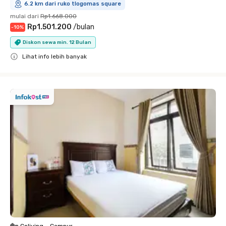
6.2 km dari ruko tlogomas square
mulai dari
Rp1.668.000
Rp1.501.200
/
bulan
-
10
%
Diskon sewa min. 12 Bulan
Lihat info lebih banyak
Close