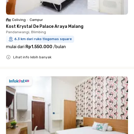
Coliving
•
Campur
Kost Krystal De Palace Araya Malang
Pandanwangi, Blimbing
6.3 km dari ruko tlogomas square
mulai dari
Rp1.550.000
/
bulan
Lihat info lebih banyak
Close