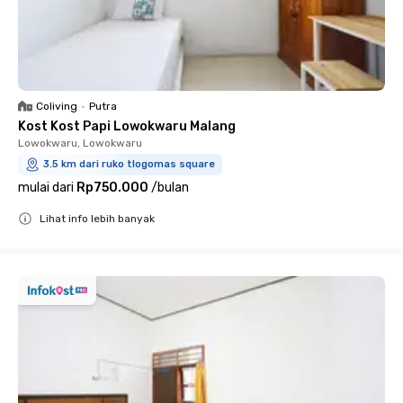
Coliving
•
Putra
Kost Kost Papi Lowokwaru Malang
Lowokwaru, Lowokwaru
3.5 km dari ruko tlogomas square
mulai dari
Rp750.000
/
bulan
Lihat info lebih banyak
Close