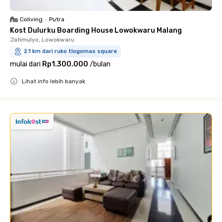
Coliving
•
Putra
Kost Dulurku Boarding House Lowokwaru Malang
Jatimulyo, Lowokwaru
2.1 km dari ruko tlogomas square
mulai dari
Rp1.300.000
/
bulan
Lihat info lebih banyak
Close