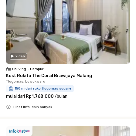
Video
Coliving
•
Campur
Kost Rukita The Coral Brawijaya Malang
Tlogomas, Lowokwaru
150 m dari ruko tlogomas square
mulai dari
Rp1.768.000
/
bulan
Lihat info lebih banyak
Close