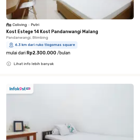
Coliving
•
Putri
Kost Estege 14 Kost Pandanwangi Malang
Pandanwangi, Blimbing
6.3 km dari ruko tlogomas square
mulai dari
Rp2.300.000
/
bulan
Lihat info lebih banyak
Close