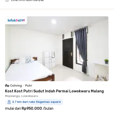
Close
Coliving
•
Putri
Kost Kost Putri Sudut Indah Permai Lowokwaru Malang
Mojolangu, Lowokwaru
2.7 km dari ruko tlogomas square
mulai dari
Rp950.000
/
bulan