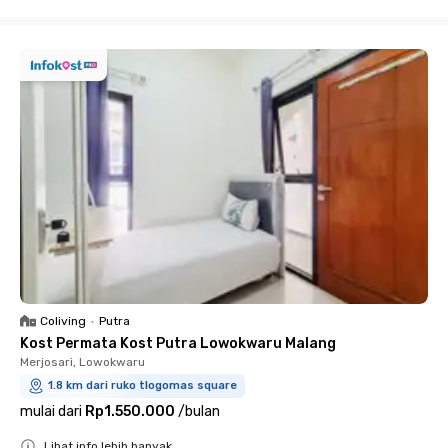
Close
Coliving
•
Putra
Kost Permata Kost Putra Lowokwaru Malang
Merjosari, Lowokwaru
1.8 km dari ruko tlogomas square
mulai dari
Rp1.550.000
/
bulan
Lihat info lebih banyak