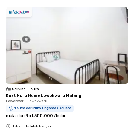
Coliving
•
Putra
Kost Noru Home Lowokwaru Malang
Lowokwaru, Lowokwaru
1.6 km dari ruko tlogomas square
mulai dari
Rp1.500.000
/
bulan
Lihat info lebih banyak
Close