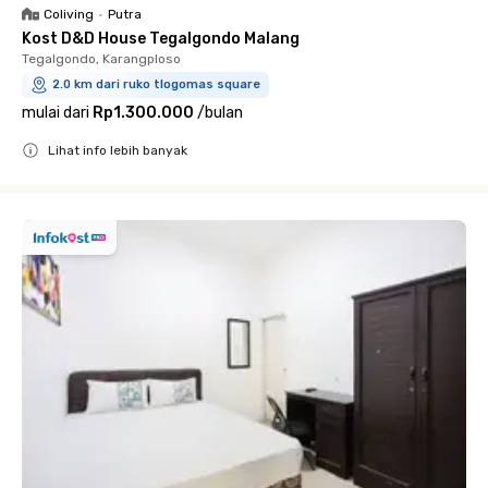
Coliving
•
Putra
Kost D&D House Tegalgondo Malang
Tegalgondo, Karangploso
2.0 km dari ruko tlogomas square
mulai dari
Rp1.300.000
/
bulan
Lihat info lebih banyak
Close