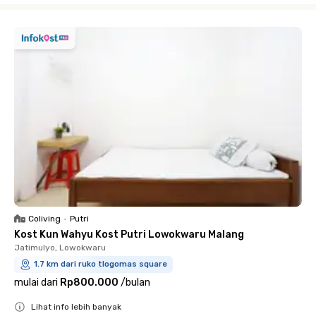
Coliving
•
Putri
Kost Kun Wahyu Kost Putri Lowokwaru Malang
Jatimulyo, Lowokwaru
1.7 km dari ruko tlogomas square
mulai dari
Rp800.000
/
bulan
Lihat info lebih banyak