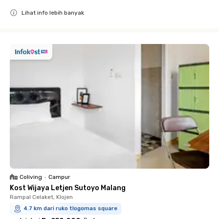
Lihat info lebih banyak
Close
Coliving
•
Campur
Kost Wijaya Letjen Sutoyo Malang
Rampal Celaket, Klojen
4.7 km dari ruko tlogomas square