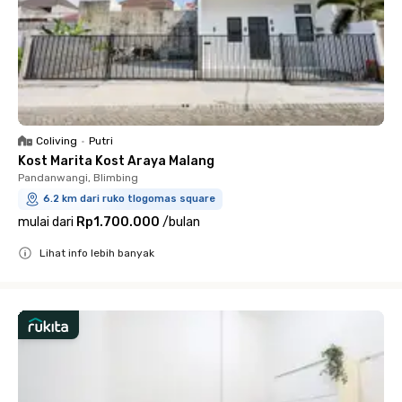
Coliving
•
Putri
Kost Marita Kost Araya Malang
Pandanwangi, Blimbing
6.2 km dari ruko tlogomas square
mulai dari
Rp1.700.000
/
bulan
Lihat info lebih banyak
Close