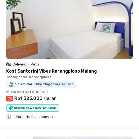
Coliving
•
Putri
Kost Santorini Vibes Karangploso Malang
Tegalgondo, Karangploso
1.3 km dari ruko tlogomas square
mulai dari
Rp1.500.000
Rp1.385.000
/
bulan
-
7
%
Diskon sewa min. 12 Bulan
Lihat info lebih banyak
Close