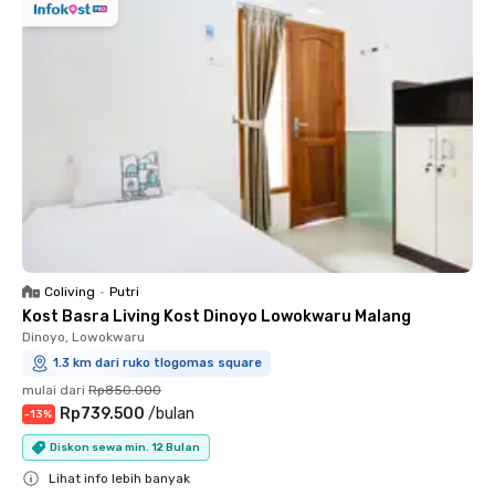
Coliving
•
Putri
Kost Basra Living Kost Dinoyo Lowokwaru Malang
Dinoyo, Lowokwaru
1.3 km dari ruko tlogomas square
mulai dari
Rp850.000
Rp739.500
/
bulan
-
13
%
Diskon sewa min. 12 Bulan
Lihat info lebih banyak