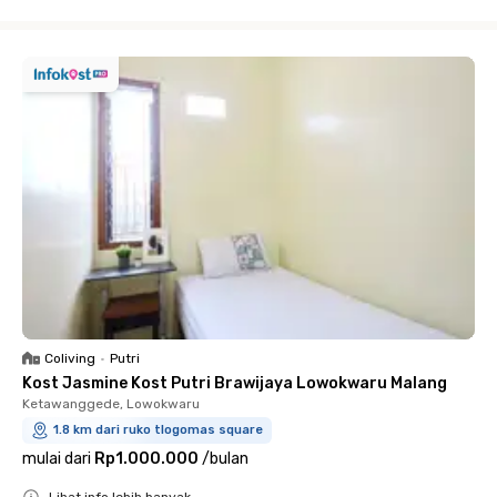
Close
Coliving
•
Putri
Kost Jasmine Kost Putri Brawijaya Lowokwaru Malang
Ketawanggede, Lowokwaru
1.8 km dari ruko tlogomas square
mulai dari
Rp1.000.000
/
bulan
Lihat info lebih banyak