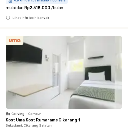
4.8 km dari pt makino indonesia
mulai dari
Rp2.518.000
/
bulan
Lihat info lebih banyak
Close
Coliving
•
Campur
Kost Uma Kost Rumarame Cikarang 1
Sukadami, Cikarang Selatan