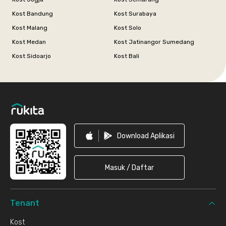
Kost Bandung
Kost Surabaya
Kost Malang
Kost Solo
Kost Medan
Kost Jatinangor Sumedang
Kost Sidoarjo
Kost Bali
Footer
Download Aplikasi
Masuk / Daftar
Tenant
Kost