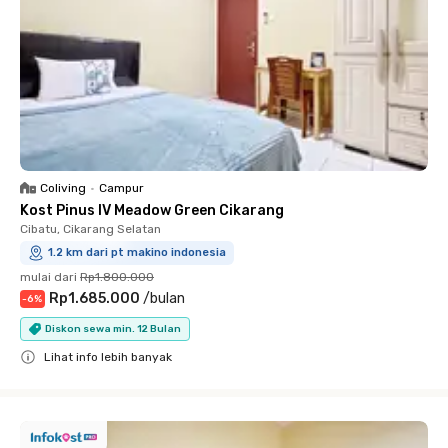
Coliving
•
Campur
Kost Pinus IV Meadow Green Cikarang
Cibatu, Cikarang Selatan
1.2 km dari pt makino indonesia
mulai dari
Rp1.800.000
Rp1.685.000
/
bulan
-
6
%
Diskon sewa min. 12 Bulan
Lihat info lebih banyak
Close