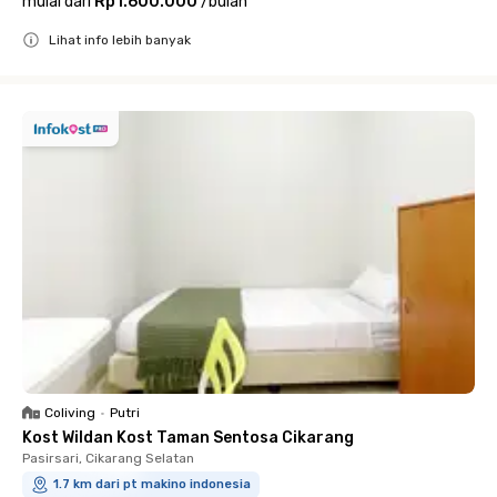
mulai dari
Rp1.600.000
/
bulan
Lihat info lebih banyak
Close
Coliving
•
Putri
Kost Wildan Kost Taman Sentosa Cikarang
Pasirsari, Cikarang Selatan
1.7 km dari pt makino indonesia