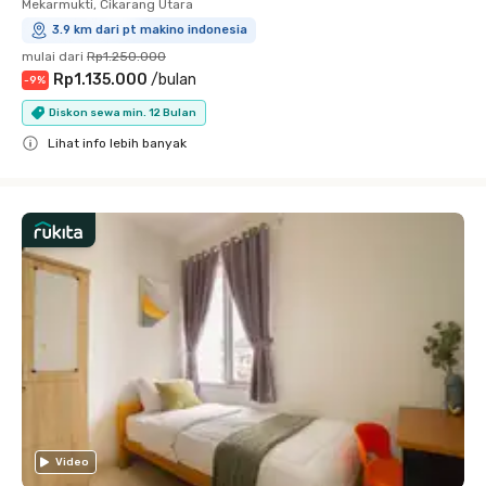
Mekarmukti, Cikarang Utara
3.9 km dari pt makino indonesia
mulai dari
Rp1.250.000
Rp1.135.000
/
bulan
-
9
%
Diskon sewa min. 12 Bulan
Lihat info lebih banyak
Close
Video