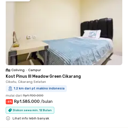
Coliving
•
Campur
Kost Pinus III Meadow Green Cikarang
Cibatu, Cikarang Selatan
1.2 km dari pt makino indonesia
mulai dari
Rp1.700.000
Rp1.585.000
/
bulan
-
6
%
Diskon sewa min. 12 Bulan
Lihat info lebih banyak
Close