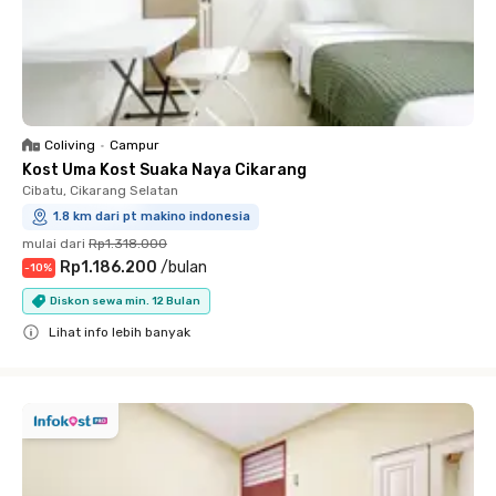
Coliving
•
Campur
Kost Uma Kost Suaka Naya Cikarang
Cibatu, Cikarang Selatan
1.8 km dari pt makino indonesia
mulai dari
Rp1.318.000
Rp1.186.200
/
bulan
-
10
%
Diskon sewa min. 12 Bulan
Lihat info lebih banyak
Close