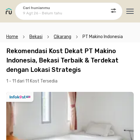
Cari hunianmu
9 Agt 26 - Belum tahu
Ope
Home
Bekasi
Cikarang
PT Makino Indonesia
Rekomendasi Kost Dekat PT Makino
Indonesia, Bekasi Terbaik & Terdekat
dengan Lokasi Strategis
1 - 11 dari 11 Kost
Tersedia