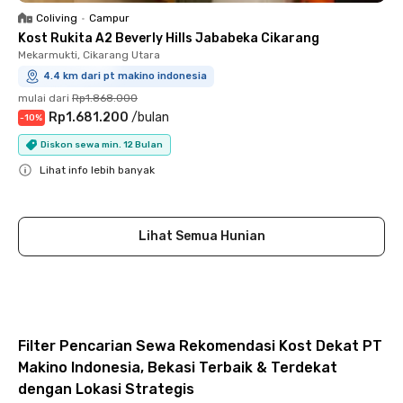
Coliving
•
Campur
Kost Rukita A2 Beverly Hills Jababeka Cikarang
Mekarmukti, Cikarang Utara
4.4 km dari pt makino indonesia
mulai dari
Rp1.868.000
Rp1.681.200
/
bulan
-
10
%
Diskon sewa min. 12 Bulan
Lihat info lebih banyak
Close
Lihat Semua Hunian
Filter Pencarian Sewa Rekomendasi Kost Dekat PT
Makino Indonesia, Bekasi Terbaik & Terdekat
dengan Lokasi Strategis