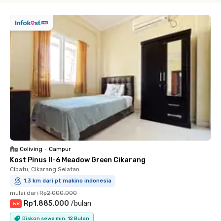
Coliving
•
Campur
Kost Pinus II-6 Meadow Green Cikarang
Cibatu, Cikarang Selatan
1.3 km dari pt makino indonesia
mulai dari
Rp2.000.000
Rp1.885.000
/
bulan
-
5
%
Diskon sewa min. 12 Bulan