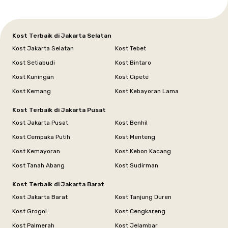
Kost Terbaik di Jakarta Selatan
Kost Jakarta Selatan
Kost Tebet
Kost Setiabudi
Kost Bintaro
Kost Kuningan
Kost Cipete
Kost Kemang
Kost Kebayoran Lama
Kost Terbaik di Jakarta Pusat
Kost Jakarta Pusat
Kost Benhil
Kost Cempaka Putih
Kost Menteng
Kost Kemayoran
Kost Kebon Kacang
Kost Tanah Abang
Kost Sudirman
Kost Terbaik di Jakarta Barat
Kost Jakarta Barat
Kost Tanjung Duren
Kost Grogol
Kost Cengkareng
Kost Palmerah
Kost Jelambar