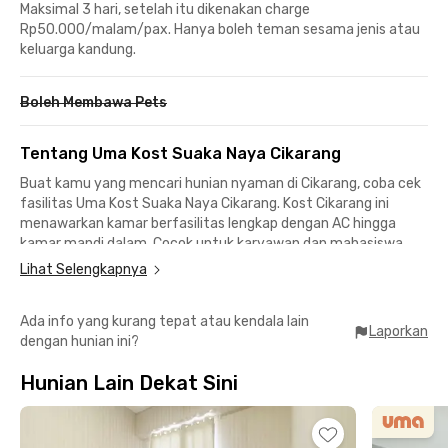
Maksimal 3 hari, setelah itu dikenakan charge
Rp50.000/malam/pax. Hanya boleh teman sesama jenis atau
keluarga kandung.
Boleh Membawa Pets
Tentang Uma Kost Suaka Naya Cikarang
Buat kamu yang mencari hunian nyaman di Cikarang, coba cek
fasilitas Uma Kost Suaka Naya Cikarang. Kost Cikarang ini
menawarkan kamar berfasilitas lengkap dengan AC hingga
kamar mandi dalam. Cocok untuk karyawan dan mahasiswa
yang mencari hunian praktis dengan Harga affordable.Lokasi
Lihat Selengkapnya
kost Cikarang ini strategis ke area perkantoran seperti
Kawasan Industri Delta Silicon (10 menit), Lippo Cikarang dan
Ada info yang kurang tepat atau kendala lain
Kawasan Hyundai (13 menit), hingga area PT Jababeka, Tbk.
Laporkan
dengan hunian ini?
(22 menit). Kost di Cikarang ini juga punya akses mudah ke
Universitas Paramadina Kampus Cikarang (8 menit), serta
Hunian Lain Dekat Sini
Universitas Pelita Bangsa dan Universitas Bina Sarana
Informatika Kampus Cikarang/UBSI Cikarang (18 menit).Ada
banyak pilihan hiburan dan pusat belanja yang bisa dikunjungi
kalau kamu ingin me-time, mulai dari Water Boom Lippo