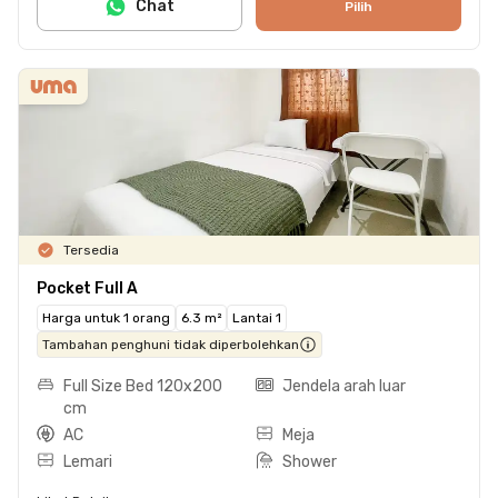
Chat
Pilih
Tersedia
Pocket Full A
Harga untuk 1 orang
6.3 m²
Lantai 1
Tambahan penghuni tidak diperbolehkan
Full Size Bed 120x200
Jendela arah luar
cm
AC
Meja
Lemari
Shower