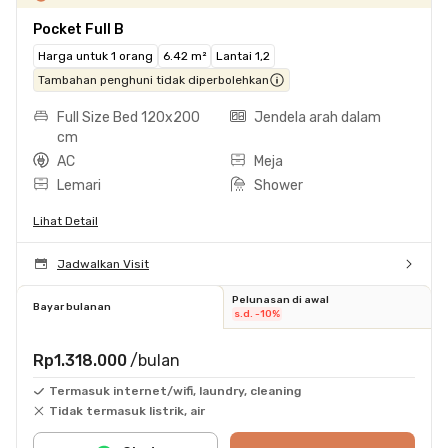
Pocket Full B
Harga untuk 1 orang
6.42 m²
Lantai 1,2
Tambahan penghuni tidak diperbolehkan
Full Size Bed 120x200
Jendela arah dalam
cm
AC
Meja
Lemari
Shower
Lihat Detail
Jadwalkan Visit
Pelunasan di awal
Bayar bulanan
s.d. -10%
Rp1.318.000
/bulan
Termasuk internet/wifi, laundry, cleaning
Tidak termasuk listrik, air