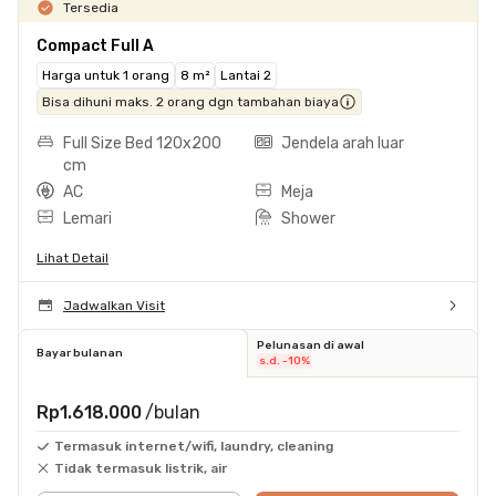
Tersedia
Compact Full A
Harga untuk 1 orang
8 m²
Lantai 2
Bisa dihuni maks. 2 orang dgn tambahan biaya
Full Size Bed 120x200
Jendela arah luar
cm
AC
Meja
Lemari
Shower
Lihat Detail
Jadwalkan Visit
Pelunasan di awal
Bayar bulanan
s.d. -10%
Rp1.618.000
/bulan
Termasuk internet/wifi, laundry, cleaning
Tidak termasuk listrik, air