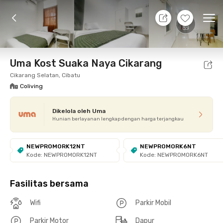
7 Agt 26 - Belum tahu
+
13
Ope
Foto
Fasilitas bersama
Promo cUma-cUma
Loka
Uma Kost Suaka Naya Cikarang
Cikarang Selatan, Cibatu
Coliving
Dikelola oleh Uma
Hunian berlayanan lengkap dengan harga terjangkau
NEWPROMORK12NT
NEWPROMORK6NT
Kode: NEWPROMORK12NT
Kode: NEWPROMORK6NT
Fasilitas bersama
Wifi
Parkir Mobil
Parkir Motor
Dapur