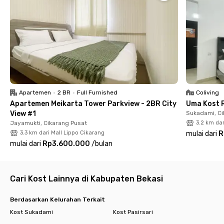
Cikarang (6 menit), AZKO Lippo Mall Cikarang (11 menit),
Meikarta Central Park Bekasi (16 menit), maupun Pollux Mall
Cikarang (17 menit). Jika kamu butuh bantuan medis, ada
Siloam Hospitals Lippo Cikarang (7 menit) sebagai rumah sakit
terdekat dari kost Cikarang ini. Sementara soal transportasi,
kamu juga bisa menggunakan kereta dari Stasiun Cikarang
atau naik shuttle dari Halte Bus AO Shuttle Citywalk Lippo
Cikarang.Booking sekarang biar nggak kehabisan kamar, yuk!
Apartemen
•
2 BR
•
Full Furnished
Coliving
Apartemen Meikarta Tower Parkview - 2BR City
Uma Kost 
View #1
Sukadami, Ci
Jayamukti, Cikarang Pusat
3.2 km dar
3.3 km dari Mall Lippo Cikarang
mulai dari
R
mulai dari
Rp3.600.000
/
bulan
Cari Kost Lainnya di Kabupaten Bekasi
Berdasarkan Kelurahan Terkait
Kost Sukadami
Kost Pasirsari