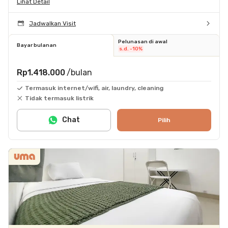
Lihat Detail
Jadwalkan Visit
Pelunasan di awal
Bayar bulanan
s.d. -10%
Rp1.418.000
/bulan
Termasuk internet/wifi, air, laundry, cleaning
Tidak termasuk listrik
Chat
Pilih