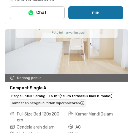
Chat
Pilih
Sedang penuh
Compact Single A
Harga untuk 1 orang
7.5 m² (belum termasuk luas k. mandi)
Tambahan penghuni tidak diperbolehkan
Full Size Bed 120x200
Kamar Mandi Dalam
cm
Jendela arah dalam
AC