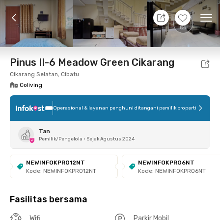
7 Agt 26 - Belum tahu
+
6
Ope
Foto
Fasilitas bersama
Lokasi
Kamar
Atura
Pinus II-6 Meadow Green Cikarang
Cikarang Selatan, Cibatu
Coliving
Operasional & layanan penghuni ditangani pemilik properti
Tan
Pemilik/Pengelola
•
Sejak Agustus 2024
NEWINFOKPRO12NT
NEWINFOKPRO6NT
Kode: NEWINFOKPRO12NT
Kode: NEWINFOKPRO6NT
Fasilitas bersama
Wifi
Parkir Mobil