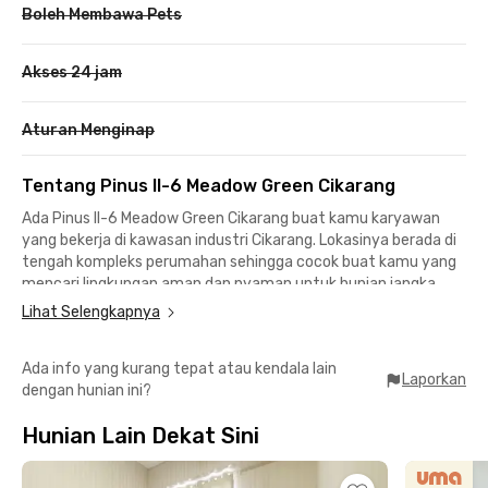
Boleh Membawa Pets
Akses 24 jam
Aturan Menginap
Tentang Pinus II-6 Meadow Green Cikarang
Ada Pinus II-6 Meadow Green Cikarang buat kamu karyawan
yang bekerja di kawasan industri Cikarang. Lokasinya berada di
tengah kompleks perumahan sehingga cocok buat kamu yang
mencari lingkungan aman dan nyaman untuk hunian jangka
panjang.
Lihat Selengkapnya
Kost Cikarang ini berjarak cuma 6 menit dari Mall Lippo Cikarang
Ada info yang kurang tepat atau kendala lain
dan Waterboom Lippo Cikarang sehingga mencari hiburan
Laporkan
dengan hunian ini?
maupun pusat perbelanjaan sangat mudah. Siloam Hospital
Lippo Cikarang menjadi rumah sakit terdekat dari kost Cikarang
Hunian Lain Dekat Sini
ini, yaitu 6 menit saja.
Hanya butuh kurang dari 10 menit untuk mencapai area