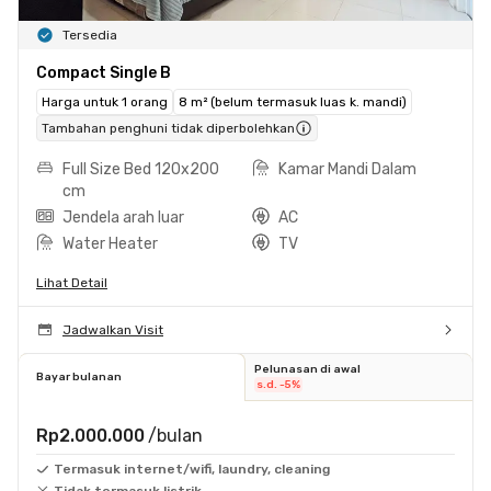
Tersedia
Compact Single B
Harga untuk 1 orang
8 m² (belum termasuk luas k. mandi)
Tambahan penghuni tidak diperbolehkan
Full Size Bed 120x200
Kamar Mandi Dalam
cm
Jendela arah luar
AC
Water Heater
TV
Lihat Detail
Jadwalkan Visit
Pelunasan di awal
Bayar bulanan
s.d. -5%
Rp2.000.000
/bulan
Termasuk internet/wifi, laundry, cleaning
Tidak termasuk listrik