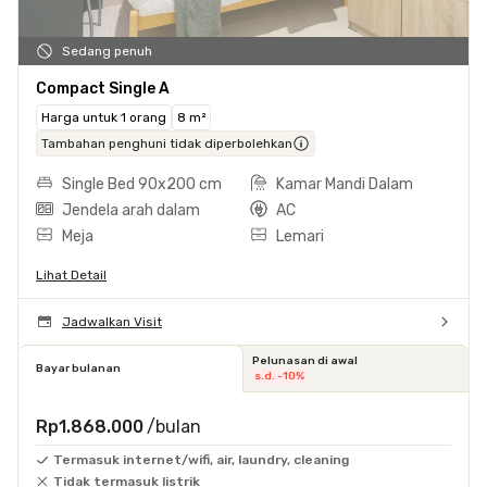
Sedang penuh
Compact Single A
Harga untuk 1 orang
8 m²
Tambahan penghuni tidak diperbolehkan
Single Bed 90x200 cm
Kamar Mandi Dalam
Jendela arah dalam
AC
Meja
Lemari
Lihat Detail
Jadwalkan Visit
Pelunasan di awal
Bayar bulanan
s.d. -10%
Rp1.868.000
/bulan
Termasuk internet/wifi, air, laundry, cleaning
Tidak termasuk listrik