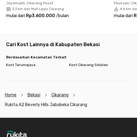
Jayamukti, Cikarang Pusat
Pasirsari, Ci
3.3 km dari Mall Lippo Cikarang
4.4 km dar
Dengan fasilitas lengkap dan lokasi premium, Rukita A2 Beverly
mulai dari
Rp3.600.000
/
bulan
mulai dari
R
Hills Jababeka Cikarang jadi pilihan tepat untuk hunian jangka
panjang yang nyaman dan praktis.
👉 Yuk, booking sekarang dan rasakan ngekost
#SenyamanDiRumah!
Cari Kost Lainnya di Kabupaten Bekasi
Berdasarkan Kecamatan Terkait
Kost Tarumajaya
Kost Cikarang Selatan
Home
Bekasi
Cikarang
Rukita A2 Beverly Hills Jababeka Cikarang
Footer