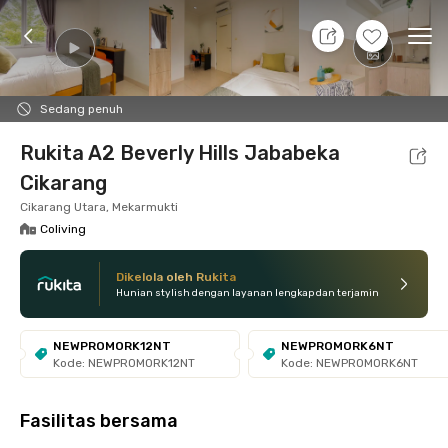
11 Agt 26 - Belum tahu
+
4
Ope
Foto
Fasilitas bersama
Lokasi
Kamar
Atura
Sedang penuh
Rukita A2 Beverly Hills Jababeka
Cikarang
Cikarang Utara, Mekarmukti
Coliving
Dikelola oleh Rukita
Hunian stylish dengan layanan lengkap dan terjamin
NEWPROMORK12NT
NEWPROMORK6NT
Kode: NEWPROMORK12NT
Kode: NEWPROMORK6NT
Fasilitas bersama