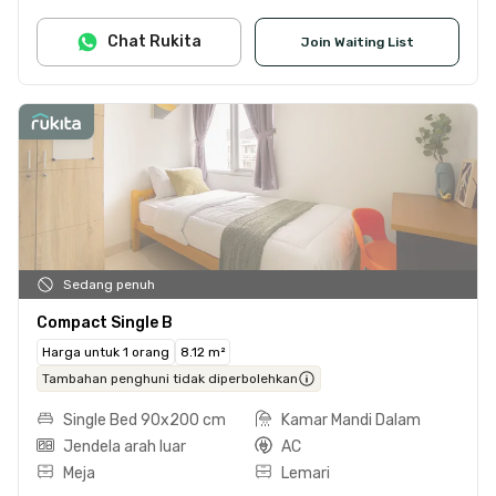
Chat Rukita
Join Waiting List
Sedang penuh
Compact Single B
Harga untuk 1 orang
8.12 m²
Tambahan penghuni tidak diperbolehkan
Single Bed 90x200 cm
Kamar Mandi Dalam
Jendela arah luar
AC
Meja
Lemari