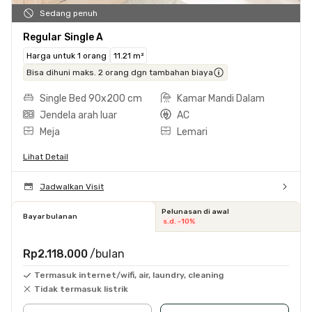
Sedang penuh
Regular Single A
Harga untuk 1 orang
11.21 m²
Bisa dihuni maks. 2 orang dgn tambahan biaya
Single Bed 90x200 cm
Kamar Mandi Dalam
Jendela arah luar
AC
Meja
Lemari
Lihat Detail
Jadwalkan Visit
Pelunasan di awal
Bayar bulanan
s.d. -10%
Rp2.118.000
/bulan
Termasuk internet/wifi, air, laundry, cleaning
Tidak termasuk listrik