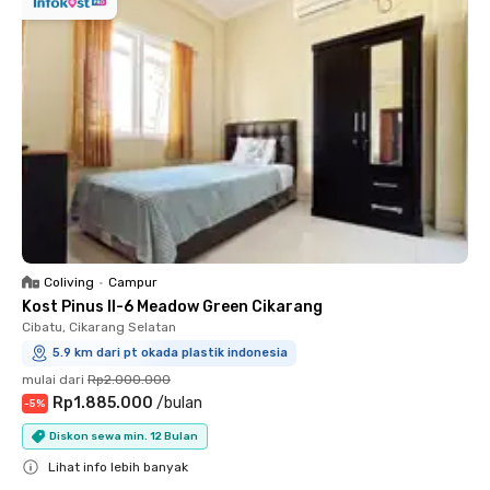
Coliving
•
Campur
Kost Pinus II-6 Meadow Green Cikarang
Cibatu, Cikarang Selatan
5.9 km dari pt okada plastik indonesia
mulai dari
Rp2.000.000
Rp1.885.000
/
bulan
-
5
%
Diskon sewa min. 12 Bulan
Lihat info lebih banyak