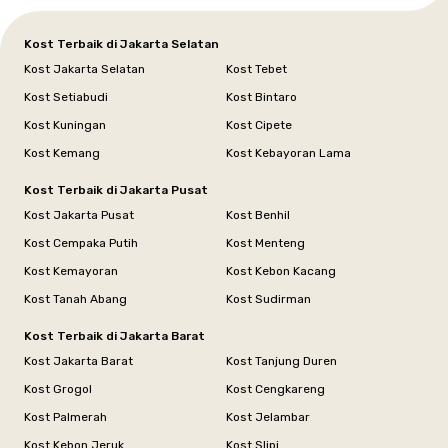
Kost Terbaik di Jakarta Selatan
Kost Jakarta Selatan
Kost Tebet
Kost Setiabudi
Kost Bintaro
Kost Kuningan
Kost Cipete
Kost Kemang
Kost Kebayoran Lama
Kost Terbaik di Jakarta Pusat
Kost Jakarta Pusat
Kost Benhil
Kost Cempaka Putih
Kost Menteng
Kost Kemayoran
Kost Kebon Kacang
Kost Tanah Abang
Kost Sudirman
Kost Terbaik di Jakarta Barat
Kost Jakarta Barat
Kost Tanjung Duren
Kost Grogol
Kost Cengkareng
Kost Palmerah
Kost Jelambar
Kost Kebon Jeruk
Kost Slipi