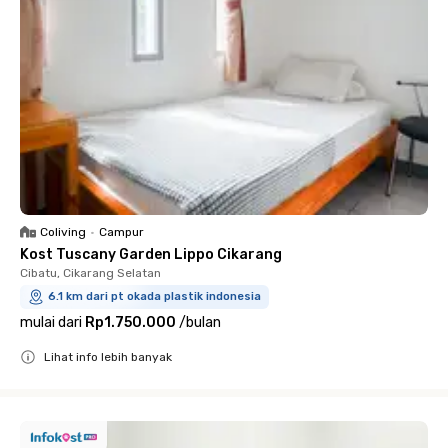
Coliving
•
Campur
Kost Tuscany Garden Lippo Cikarang
Cibatu, Cikarang Selatan
6.1 km dari pt okada plastik indonesia
mulai dari
Rp1.750.000
/
bulan
Lihat info lebih banyak
Close