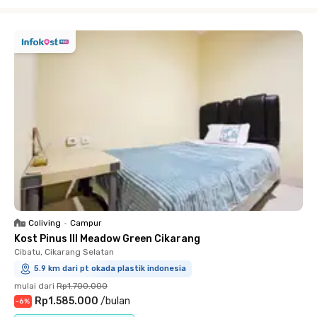
Close
Coliving
•
Campur
Kost Pinus III Meadow Green Cikarang
Cibatu, Cikarang Selatan
5.9 km dari pt okada plastik indonesia
mulai dari
Rp1.700.000
Rp1.585.000
/
bulan
-
6
%