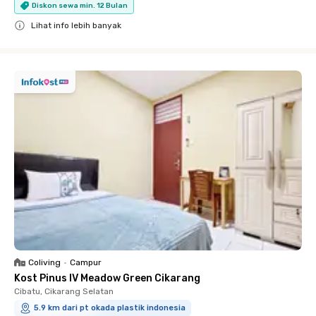
Diskon sewa min. 12 Bulan
Lihat info lebih banyak
Close
Coliving
•
Campur
Kost Pinus IV Meadow Green Cikarang
Cibatu, Cikarang Selatan
5.9 km dari pt okada plastik indonesia