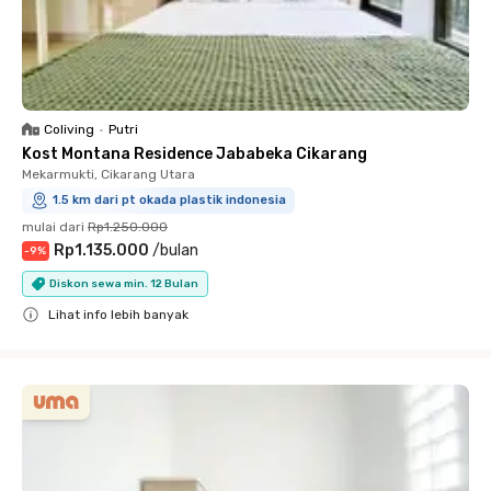
Coliving
•
Putri
Kost Montana Residence Jababeka Cikarang
Mekarmukti, Cikarang Utara
1.5 km dari pt okada plastik indonesia
mulai dari
Rp1.250.000
Rp1.135.000
/
bulan
-
9
%
Diskon sewa min. 12 Bulan
Lihat info lebih banyak
Close