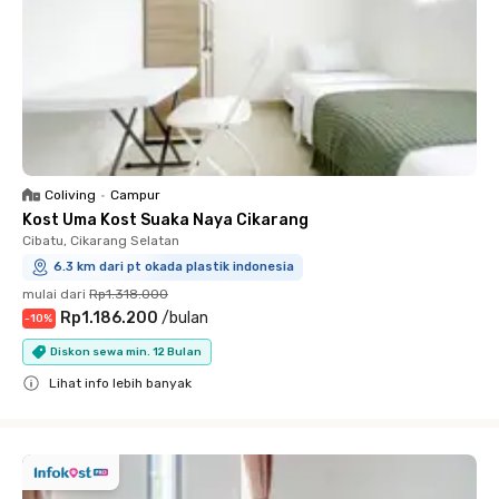
Coliving
•
Campur
Kost Uma Kost Suaka Naya Cikarang
Cibatu, Cikarang Selatan
6.3 km dari pt okada plastik indonesia
mulai dari
Rp1.318.000
Rp1.186.200
/
bulan
-
10
%
Diskon sewa min. 12 Bulan
Lihat info lebih banyak
Close