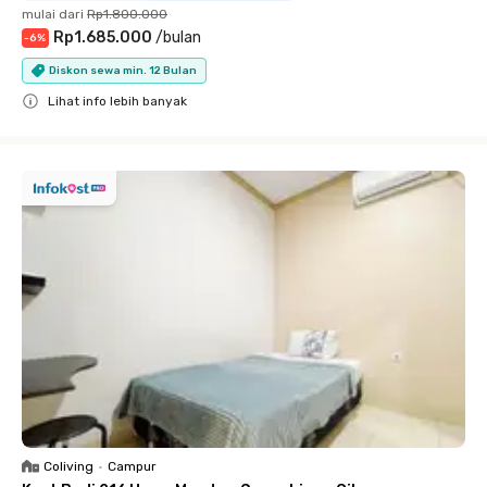
mulai dari
Rp1.800.000
Rp1.685.000
/
bulan
-
6
%
Diskon sewa min. 12 Bulan
Lihat info lebih banyak
Close
Coliving
•
Campur