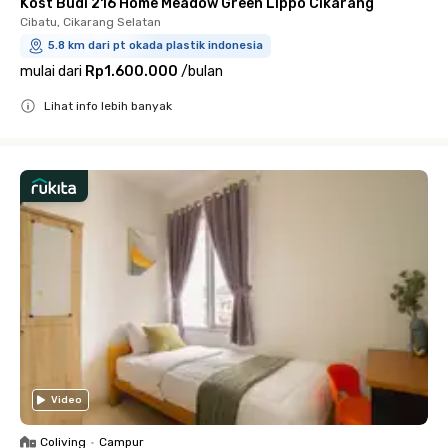
Kost Budi 216 Home Meadow Green Lippo Cikarang
Cibatu, Cikarang Selatan
5.8 km dari pt okada plastik indonesia
mulai dari
Rp1.600.000
/
bulan
Lihat info lebih banyak
Close
Video
Coliving
•
Campur