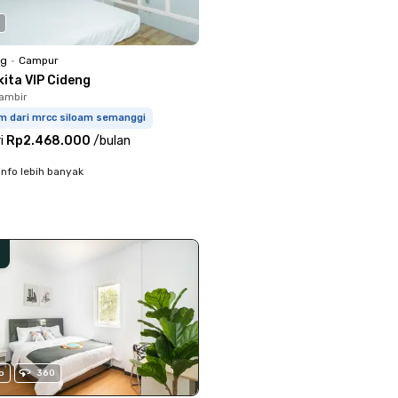
ng
•
Campur
kita VIP Cideng
ambir
km dari mrcc siloam semanggi
i
Rp2.468.000
/
bulan
info lebih banyak
o
360