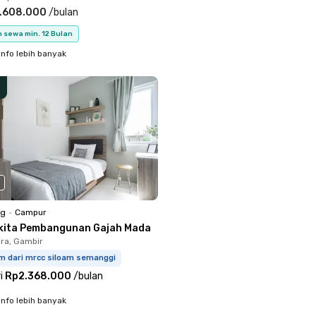
.608.000
/
bulan
 sewa min. 12 Bulan
info lebih banyak
ng
•
Campur
kita Pembangunan Gajah Mada
ara, Gambir
km dari mrcc siloam semanggi
i
Rp2.368.000
/
bulan
info lebih banyak