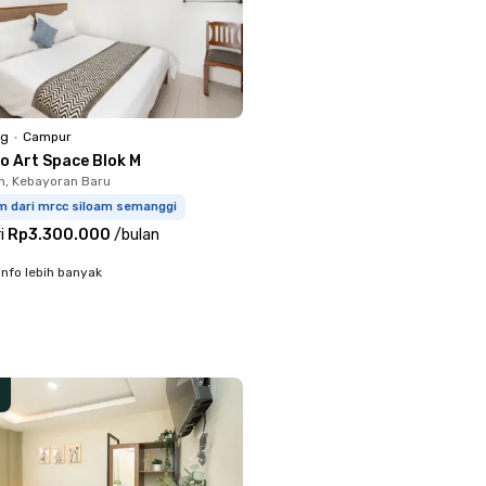
ng
•
Campur
o Art Space Blok M
, Kebayoran Baru
km dari mrcc siloam semanggi
i
Rp3.300.000
/
bulan
info lebih banyak