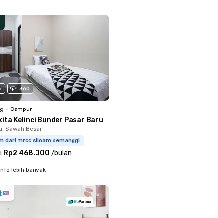
o
360
ng
•
Campur
kita Kelinci Bunder Pasar Baru
u, Sawah Besar
km dari mrcc siloam semanggi
i
Rp2.468.000
/
bulan
info lebih banyak