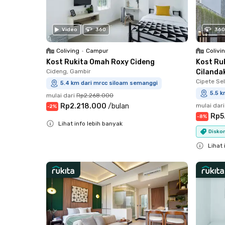
Video
360
360
Coliving
•
Campur
Colivi
Kost Rukita Omah Roxy Cideng
Kost Ru
Cideng, Gambir
Cilanda
Cipete Sel
5.4 km dari mrcc siloam semanggi
5.5 
mulai dari
Rp2.268.000
Rp2.218.000
/
bulan
mulai dari
-
2
%
Rp5
-
8
%
Lihat info lebih banyak
Diskon
Close
Lihat 
Close