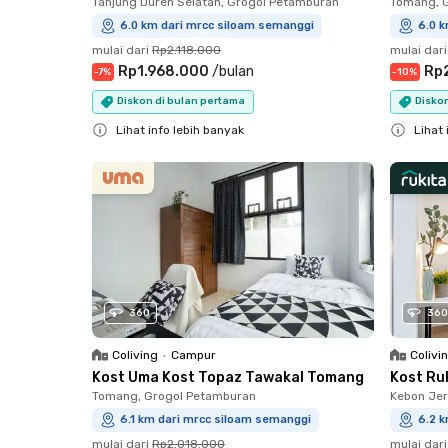
Tanjung Duren Selatan, Grogol Petamburan
Tomang, 
6.0 km dari mrcc siloam semanggi
6.0 
mulai dari
Rp2.118.000
mulai dari
Rp1.968.000
/
bulan
Rp
-
7
%
-
10
%
Diskon di bulan pertama
Diskon
Lihat info lebih banyak
Lihat 
Close
Close
360
360
Coliving
•
Campur
Colivi
Kost Uma Kost Topaz Tawakal Tomang
Kost Ru
Tomang, Grogol Petamburan
Kebon Jer
6.1 km dari mrcc siloam semanggi
6.2 
mulai dari
Rp2.018.000
mulai dari