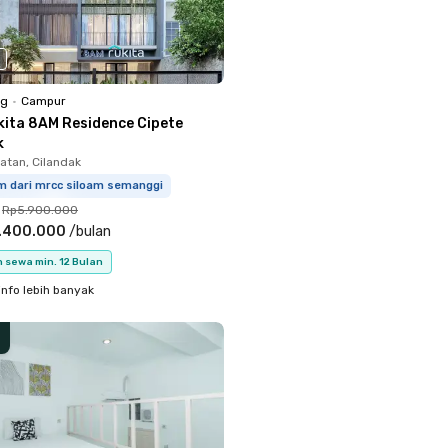
ng
•
Campur
kita 8AM Residence Cipete
k
atan, Cilandak
km dari mrcc siloam semanggi
Rp5.900.000
.400.000
/
bulan
 sewa min. 12 Bulan
info lebih banyak