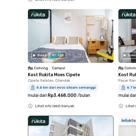
Close
Close
Video
360
Vide
Coliving
•
Campur
Colivi
Kost Rukita Moes Cipete
Kost Ru
Cipete Selatan, Cilandak
Pasar Bar
6.6 km dari mrcc siloam semanggi
6.7 
mulai dari
Rp3.468.000
/
bulan
mulai dar
Lihat info lebih banyak
Lihat 
Close
Close