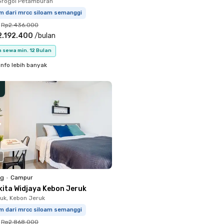
Grogol Petamburan
km dari mrcc siloam semanggi
Rp2.436.000
2.192.400
/
bulan
 sewa min. 12 Bulan
info lebih banyak
ng
•
Campur
kita Widjaya Kebon Jeruk
uk, Kebon Jeruk
km dari mrcc siloam semanggi
Rp2.868.000