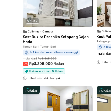
360
Colivi
Coliving
•
Campur
Kost Pul
Kost Rukita Ezoshika Ketapang Gajah
Petogogan
Mada
Taman Sari, Taman Sari
3.0 
6.7 km dari mrcc siloam semanggi
mulai dar
mulai dari
Rp3.468.000
Lihat 
Rp3.208.000
/
bulan
-
7
%
Close
Diskon sewa min. 12 Bulan
Lihat info lebih banyak
Close