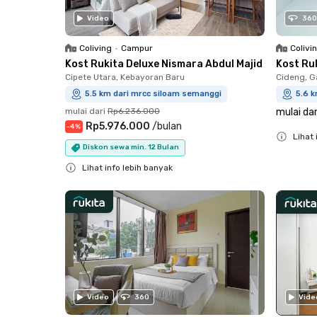
Video
360
Coliving
•
Campur
Colivi
Kost Rukita Deluxe Nismara Abdul Majid
Kost Ru
Cipete Utara, Kebayoran Baru
Cideng, G
5.5 km dari mrcc siloam semanggi
5.6 
mulai dari
Rp6.236.000
mulai dar
Rp5.976.000
/
bulan
-
4
%
Lihat 
Diskon sewa min. 12 Bulan
Close
Lihat info lebih banyak
Close
Vide
Video
360