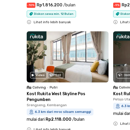
Rp1.816.200
/
bulan
Rp2
-
10
%
-
9
%
Diskon sewa min. 12 Bulan
Diskon
Lihat info lebih banyak
Lihat 
Close
Close
Video
360
360
Coliving
•
Putri
Colivi
Kost Rukita West Skyline Pos
Kost Ru
Pengumben
Petojo Ut
Srengseng, Kembangan
6.3 
6.3 km dari mrcc siloam semanggi
mulai dar
mulai dari
Rp2.118.000
/
bulan
Lihat 
Lihat info lebih banyak