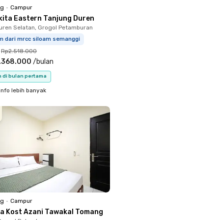
ng
•
Campur
kita Eastern Tanjung Duren
uren Selatan, Grogol Petamburan
km dari mrcc siloam semanggi
Rp2.518.000
.368.000
/
bulan
n di bulan pertama
info lebih banyak
ng
•
Campur
a Kost Azani Tawakal Tomang