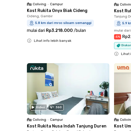
Coliving
•
Campur
Colivi
Kost Rukita Onyx Biak Cideng
Kost Ru
Cideng, Gambir
Tanjung D
5.8 km dari mrcc siloam semanggi
5.9 
mulai dari
Rp3.218.000
/
bulan
mulai dari
Rp2
-
5
%
Lihat info lebih banyak
Disko
Close
Lihat 
Close
Video
360
Coliving
•
Campur
Colivi
Kost Rukita Nusa Indah Tanjung Duren
Kost Um