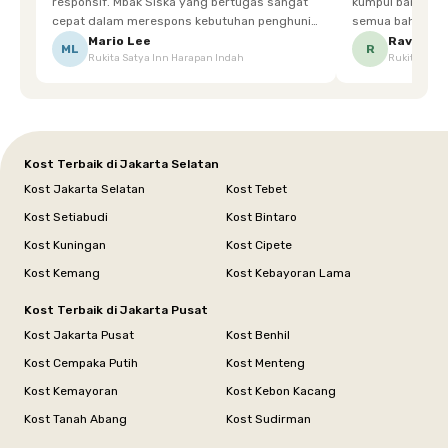
responsif. Mbak Siska yang bertugas sangat
kumpul bareng mak
cepat dalam merespons kebutuhan penghuni.
semua bahagia ad
Ketika saya meminta keset karena sempat
mgkn saran dari air aja & kebersihan lebih di
Mario Lee
Ravena
ML
R
Rukita Satya Inn Harapan Indah
Rukita Dimi
terpeleset, permintaan tersebut langsung
tingkatka
dipenuhi dengan cepat. Terima kasih Mbak
Siska.
Kost Terbaik di Jakarta Selatan
Kost Jakarta Selatan
Kost Tebet
Kost Setiabudi
Kost Bintaro
Kost Kuningan
Kost Cipete
Kost Kemang
Kost Kebayoran Lama
Kost Terbaik di Jakarta Pusat
Kost Jakarta Pusat
Kost Benhil
Kost Cempaka Putih
Kost Menteng
Kost Kemayoran
Kost Kebon Kacang
Kost Tanah Abang
Kost Sudirman