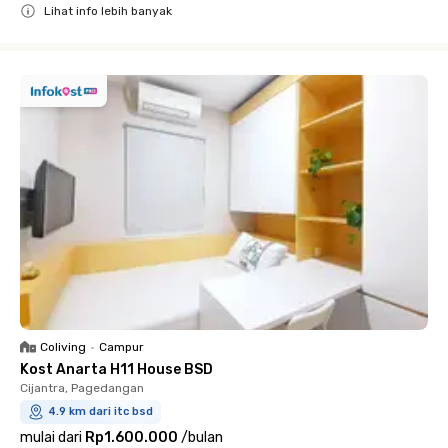
Lihat info lebih banyak
Close
Coliving
•
Campur
Kost Anarta H11 House BSD
Cijantra, Pagedangan
4.9 km dari itc bsd
mulai dari
Rp1.600.000
/
bulan