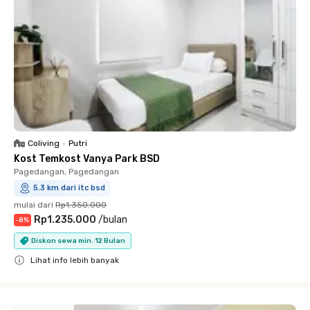
Coliving
•
Putri
Kost Temkost Vanya Park BSD
Pagedangan, Pagedangan
5.3 km dari itc bsd
mulai dari
Rp1.350.000
Rp1.235.000
/
bulan
-
8
%
Diskon sewa min. 12 Bulan
Lihat info lebih banyak
Close