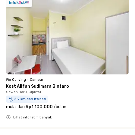
Coliving
•
Campur
Kost Alifah Sudimara Bintaro
Sawah Baru, Ciputat
5.9 km dari itc bsd
mulai dari
Rp1.100.000
/
bulan
Lihat info lebih banyak
Close