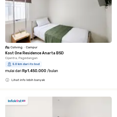
Coliving
•
Campur
Kost One Residence Anarta BSD
Cijantra, Pagedangan
5.0 km dari itc bsd
mulai dari
Rp1.450.000
/
bulan
Lihat info lebih banyak
Close