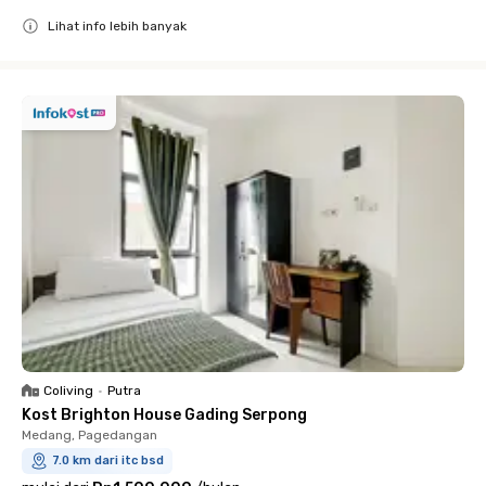
Lihat info lebih banyak
Close
Coliving
•
Putra
Kost Brighton House Gading Serpong
Medang, Pagedangan
7.0 km dari itc bsd