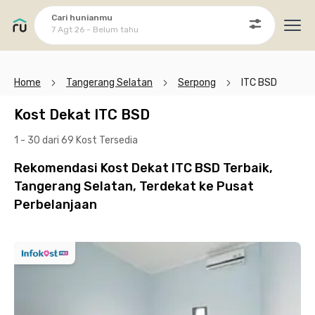
Cari hunianmu
7 Agt 26 - Belum tahu
Ope
Home
Tangerang Selatan
Serpong
ITC BSD
Kost Dekat ITC BSD
1 - 30 dari 69 Kost
Tersedia
Rekomendasi Kost Dekat ITC BSD Terbaik,
Tangerang Selatan, Terdekat ke Pusat
Perbelanjaan