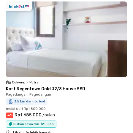
Coliving
•
Putra
Kost Regentown Gold J2/3 House BSD
Pagedangan, Pagedangan
3.5 km dari itc bsd
mulai dari
Rp1.800.000
Rp1.685.000
/
bulan
-
6
%
Diskon sewa min. 12 Bulan
Lihat info lebih banyak