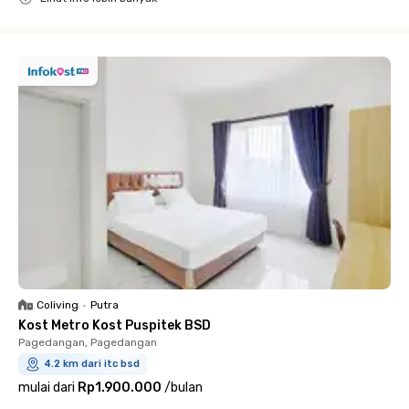
Close
Coliving
•
Putra
Kost Metro Kost Puspitek BSD
Pagedangan, Pagedangan
4.2 km dari itc bsd
mulai dari
Rp1.900.000
/
bulan