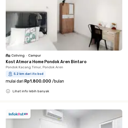
Coliving
•
Campur
Kost Atmora Home Pondok Aren Bintaro
Pondok Kacang Timur, Pondok Aren
5.2 km dari itc bsd
mulai dari
Rp1.800.000
/
bulan
Lihat info lebih banyak
Close