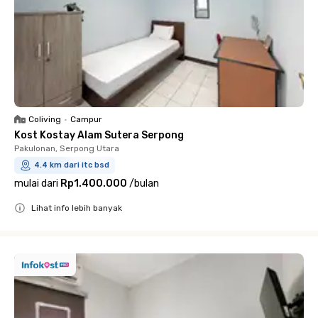
Coliving
•
Campur
Kost Kostay Alam Sutera Serpong
Pakulonan, Serpong Utara
4.4 km dari itc bsd
mulai dari
Rp1.400.000
/
bulan
Lihat info lebih banyak
Close