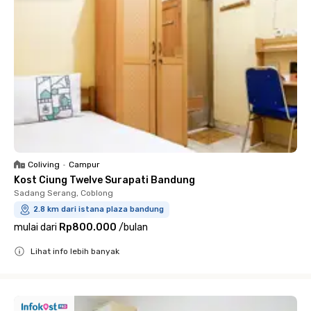
Coliving
•
Campur
Kost Ciung Twelve Surapati Bandung
Sadang Serang, Coblong
2.8 km dari istana plaza bandung
mulai dari
Rp800.000
/
bulan
Lihat info lebih banyak
Close