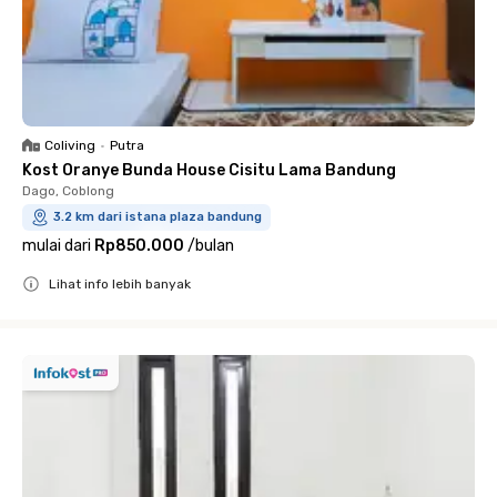
Coliving
•
Putra
Kost Oranye Bunda House Cisitu Lama Bandung
Dago, Coblong
3.2 km dari istana plaza bandung
mulai dari
Rp850.000
/
bulan
Lihat info lebih banyak
Close