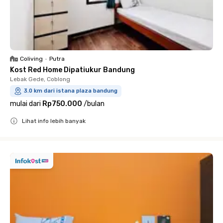
Coliving
•
Putra
Kost Red Home Dipatiukur Bandung
Lebak Gede, Coblong
3.0 km dari istana plaza bandung
mulai dari
Rp750.000
/
bulan
Lihat info lebih banyak
Close