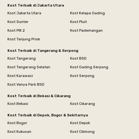
Kost Terbaik di Jakarta Utara
Kost Jakarta Utara
Kost Kelapa Gading
Kost Sunter
Kost Pluit
Kost PIK 2
Kost Pademangan
Kost Tanjung Priok
Kost Terbaik di Tangerang & Serpong
Kost Tangerang
Kost BSD
Kost Tangerang Selatan
Kost Gading Serpong
Kost Karawaci
Kost Serpong
Kost Vanya Park BSD
Kost Terbaik di Bekasi & Cikarang
Kost Bekasi
Kost Cikarang
Kost Terbaik di Depok, Bogor & Sekitarnya
Kost Bogor
Kost Depok
Kost Kukusan
Kost Cibinong