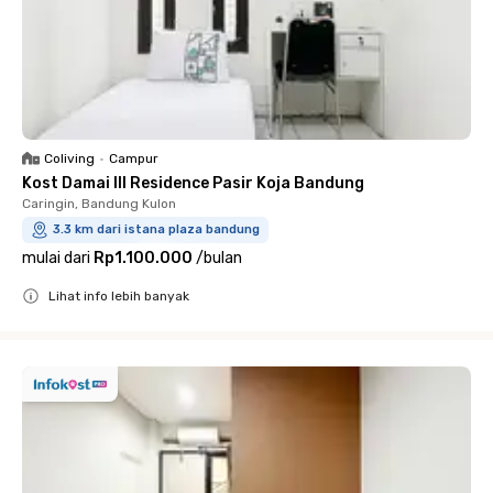
Coliving
•
Campur
Kost Damai III Residence Pasir Koja Bandung
Caringin, Bandung Kulon
3.3 km dari istana plaza bandung
mulai dari
Rp1.100.000
/
bulan
Lihat info lebih banyak
Close