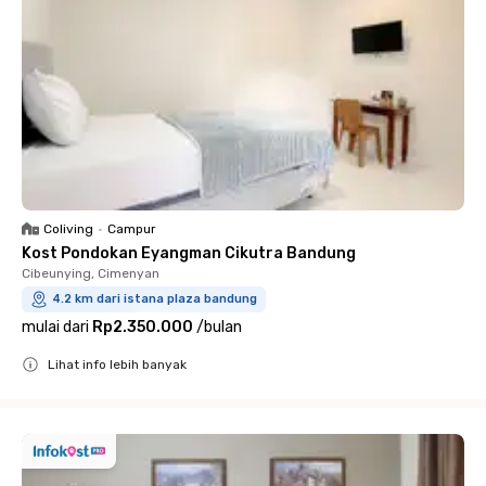
Coliving
•
Campur
Kost Pondokan Eyangman Cikutra Bandung
Cibeunying, Cimenyan
4.2 km dari istana plaza bandung
mulai dari
Rp2.350.000
/
bulan
Lihat info lebih banyak
Close