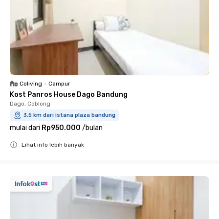
Coliving
•
Campur
Kost Panros House Dago Bandung
Dago, Coblong
3.5 km dari istana plaza bandung
mulai dari
Rp950.000
/
bulan
Lihat info lebih banyak
Close