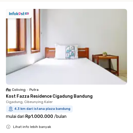
Coliving
•
Putra
Kost Fazza Residence Cigadung Bandung
Cigadung, Cibeunying Kaler
4.3 km dari istana plaza bandung
mulai dari
Rp1.000.000
/
bulan
Lihat info lebih banyak