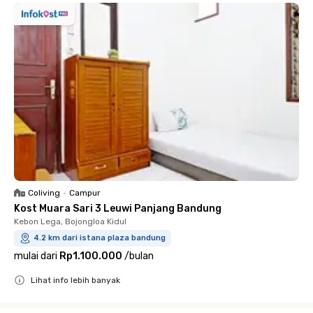
Coliving
•
Campur
Kost Muara Sari 3 Leuwi Panjang Bandung
Kebon Lega, Bojongloa Kidul
4.2 km dari istana plaza bandung
mulai dari
Rp1.100.000
/
bulan
Lihat info lebih banyak
Close