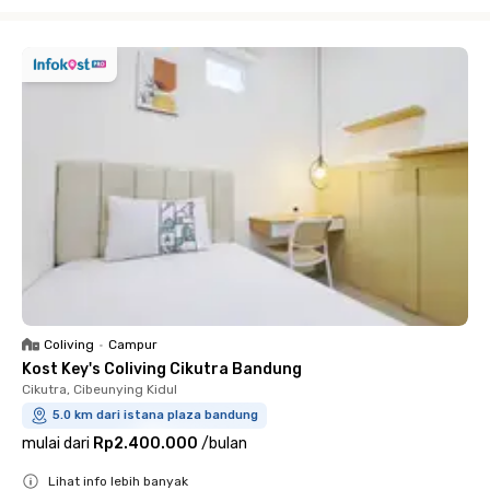
Close
Coliving
•
Campur
Kost Key's Coliving Cikutra Bandung
Cikutra, Cibeunying Kidul
5.0 km dari istana plaza bandung
mulai dari
Rp2.400.000
/
bulan
Lihat info lebih banyak