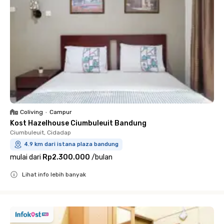
Coliving
•
Campur
Kost Hazelhouse Ciumbuleuit Bandung
Ciumbuleuit, Cidadap
4.9 km dari istana plaza bandung
mulai dari
Rp2.300.000
/
bulan
Lihat info lebih banyak
Close