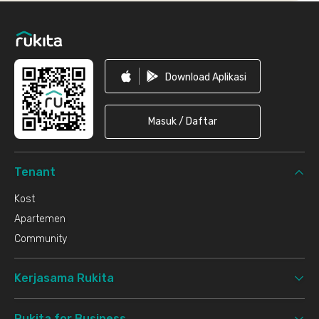
Footer
Download Aplikasi
Masuk / Daftar
Tenant
Kost
Apartemen
Community
Kerjasama Rukita
Rukita for Business