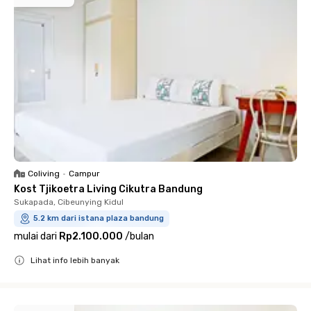
Coliving
•
Campur
Kost Tjikoetra Living Cikutra Bandung
Sukapada, Cibeunying Kidul
5.2 km dari istana plaza bandung
mulai dari
Rp2.100.000
/
bulan
Lihat info lebih banyak
Close