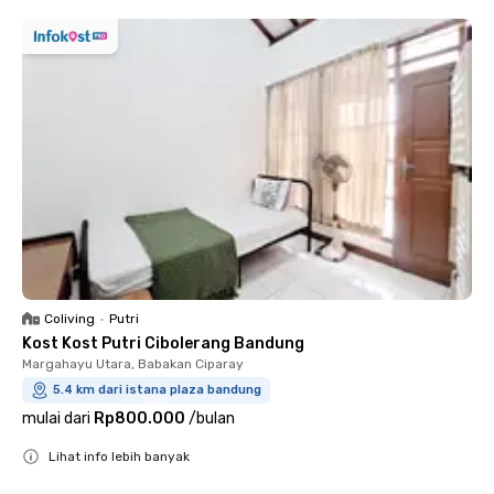
Coliving
•
Putri
Kost Kost Putri Cibolerang Bandung
Margahayu Utara, Babakan Ciparay
5.4 km dari istana plaza bandung
mulai dari
Rp800.000
/
bulan
Lihat info lebih banyak
Close