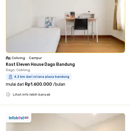
Coliving
•
Campur
Kost Eleven House Dago Bandung
Dago, Coblong
4.2 km dari istana plaza bandung
mulai dari
Rp1.600.000
/
bulan
Lihat info lebih banyak
Close