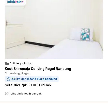
Coliving
•
Putra
Kost Sriremaja Coliving Regol Bandung
Cigereleng, Regol
3.8 km dari istana plaza bandung
mulai dari
Rp850.000
/
bulan
Lihat info lebih banyak
Close