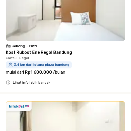
Coliving
•
Putri
Kost Rukost Ene Regol Bandung
Ciateul, Regol
3.4 km dari istana plaza bandung
mulai dari
Rp1.600.000
/
bulan
Lihat info lebih banyak
Close