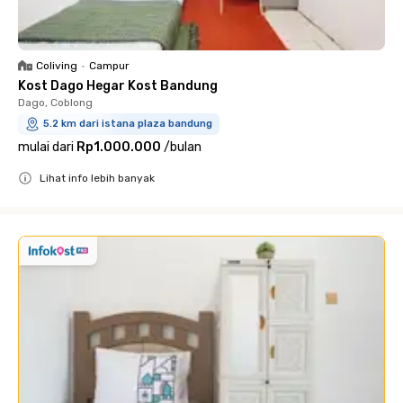
Coliving
•
Campur
Kost Dago Hegar Kost Bandung
Dago, Coblong
5.2 km dari istana plaza bandung
mulai dari
Rp1.000.000
/
bulan
Lihat info lebih banyak
Close