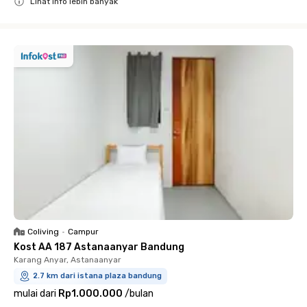
Lihat info lebih banyak
Close
Coliving
•
Campur
Kost AA 187 Astanaanyar Bandung
Karang Anyar, Astanaanyar
2.7 km dari istana plaza bandung
mulai dari
Rp1.000.000
/
bulan