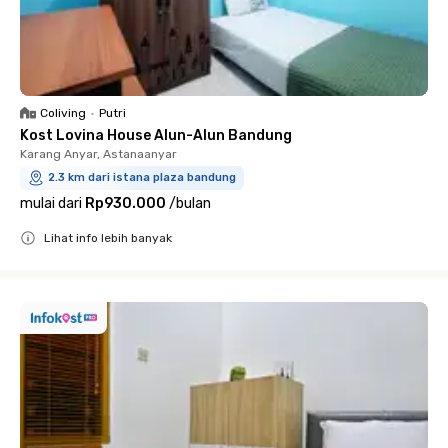
Coliving
•
Putri
Kost Lovina House Alun-Alun Bandung
Karang Anyar, Astanaanyar
2.3 km dari istana plaza bandung
mulai dari
Rp930.000
/
bulan
Lihat info lebih banyak
Close