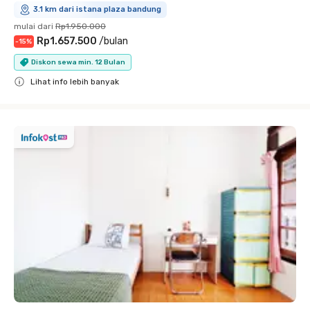
3.1 km dari istana plaza bandung
mulai dari
Rp1.950.000
Rp1.657.500
/
bulan
-
15
%
Diskon sewa min. 12 Bulan
Lihat info lebih banyak
Close