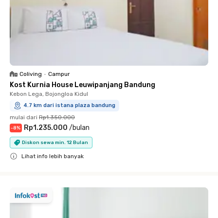
Coliving
•
Campur
Kost Kurnia House Leuwipanjang Bandung
Kebon Lega, Bojongloa Kidul
4.7 km dari istana plaza bandung
mulai dari
Rp1.350.000
Rp1.235.000
/
bulan
-
8
%
Diskon sewa min. 12 Bulan
Lihat info lebih banyak
Close