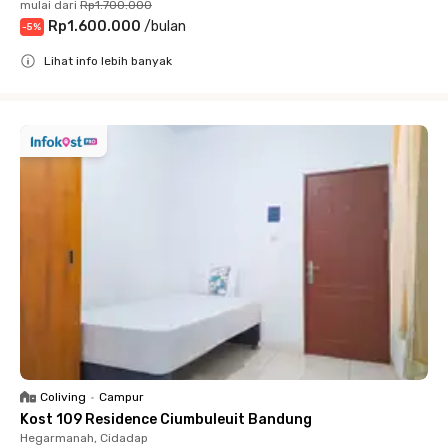
mulai dari
Rp1.700.000
Rp1.600.000
/
bulan
-
5
%
Lihat info lebih banyak
Close
Coliving
•
Campur
Kost 109 Residence Ciumbuleuit Bandung
Hegarmanah, Cidadap