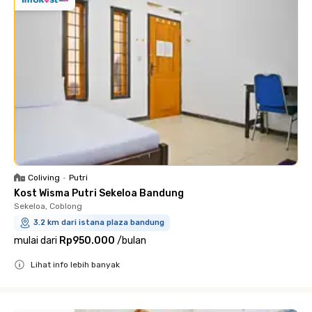
Coliving
•
Putri
Kost Wisma Putri Sekeloa Bandung
Sekeloa, Coblong
3.2 km dari istana plaza bandung
mulai dari
Rp950.000
/
bulan
Lihat info lebih banyak
Close