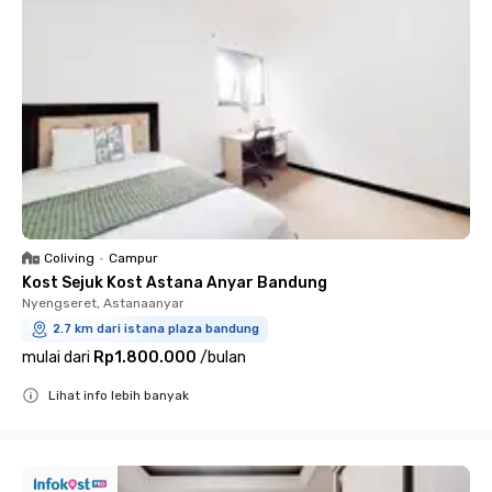
Coliving
•
Campur
Kost Sejuk Kost Astana Anyar Bandung
Nyengseret, Astanaanyar
2.7 km dari istana plaza bandung
mulai dari
Rp1.800.000
/
bulan
Lihat info lebih banyak
Close