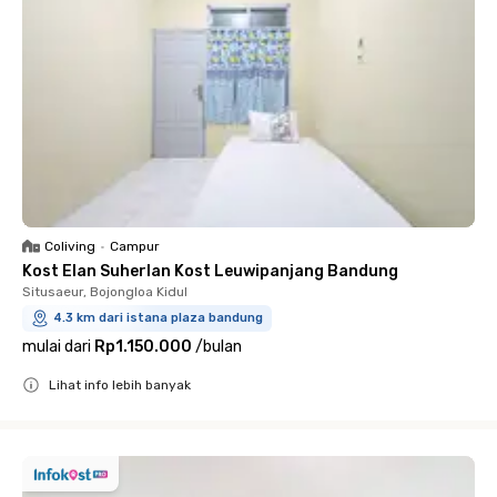
Coliving
•
Campur
Kost Elan Suherlan Kost Leuwipanjang Bandung
Situsaeur, Bojongloa Kidul
4.3 km dari istana plaza bandung
mulai dari
Rp1.150.000
/
bulan
Lihat info lebih banyak
Close