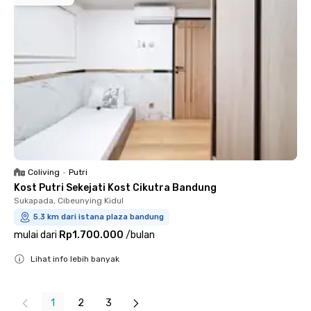
Coliving
•
Putri
Kost Putri Sekejati Kost Cikutra Bandung
Sukapada, Cibeunying Kidul
5.3 km dari istana plaza bandung
mulai dari
Rp1.700.000
/
bulan
Lihat info lebih banyak
Close
1
2
3