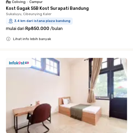
Coliving
•
Campur
Kost Gagak 55B Kost Surapati Bandung
Sukaluyu, Cibeunying Kaler
3.4 km dari istana plaza bandung
mulai dari
Rp850.000
/
bulan
Lihat info lebih banyak
Close