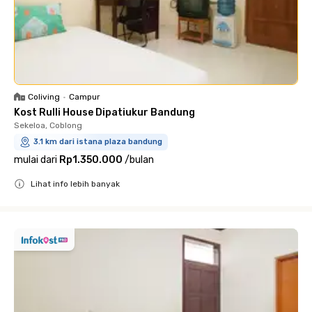
Coliving
•
Campur
Kost Rulli House Dipatiukur Bandung
Sekeloa, Coblong
3.1 km dari istana plaza bandung
mulai dari
Rp1.350.000
/
bulan
Lihat info lebih banyak
Close