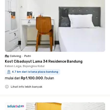
Coliving
•
Putri
Kost Cibaduyut Lama 34 Residence Bandung
Kebon Lega, Bojongloa Kidul
4.7 km dari istana plaza bandung
mulai dari
Rp1.100.000
/
bulan
Lihat info lebih banyak
Close