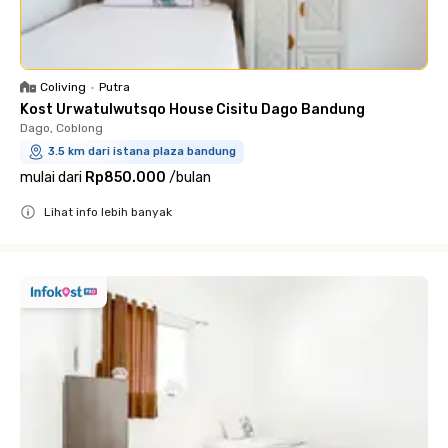
Coliving
•
Putra
Kost Urwatulwutsqo House Cisitu Dago Bandung
Dago, Coblong
3.5 km dari istana plaza bandung
mulai dari
Rp850.000
/
bulan
Lihat info lebih banyak
Close