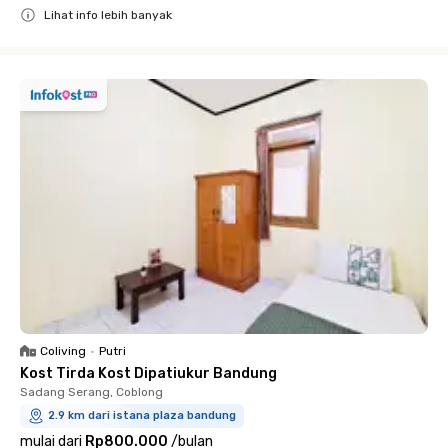
Lihat info lebih banyak
Close
Coliving
•
Putri
Kost Tirda Kost Dipatiukur Bandung
Sadang Serang, Coblong
2.9 km dari istana plaza bandung
mulai dari
Rp800.000
/
bulan