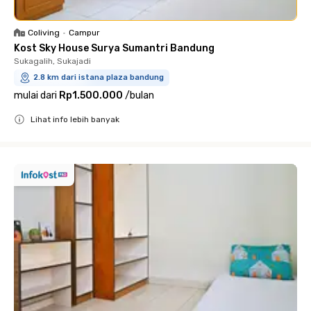
Coliving
•
Campur
Kost Sky House Surya Sumantri Bandung
Sukagalih, Sukajadi
2.8 km dari istana plaza bandung
mulai dari
Rp1.500.000
/
bulan
Lihat info lebih banyak
Close