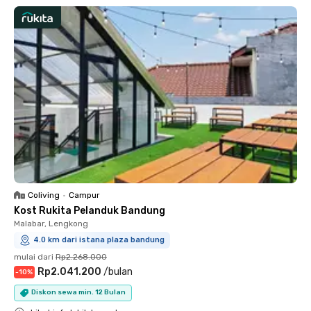
Coliving
•
Campur
Kost Rukita Pelanduk Bandung
Malabar, Lengkong
4.0 km dari istana plaza bandung
mulai dari
Rp2.268.000
Rp2.041.200
/
bulan
-
10
%
Diskon sewa min. 12 Bulan