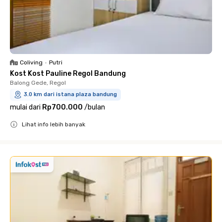
Coliving
•
Putri
Kost Kost Pauline Regol Bandung
Balong Gede, Regol
3.0 km dari istana plaza bandung
mulai dari
Rp700.000
/
bulan
Lihat info lebih banyak
Close