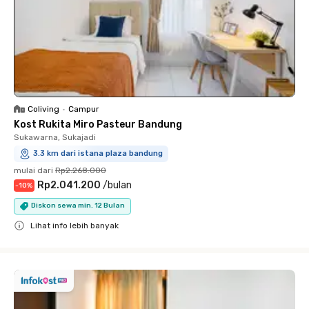
Coliving
•
Campur
Kost Rukita Miro Pasteur Bandung
Sukawarna, Sukajadi
3.3 km dari istana plaza bandung
mulai dari
Rp2.268.000
Rp2.041.200
/
bulan
-
10
%
Diskon sewa min. 12 Bulan
Lihat info lebih banyak
Close