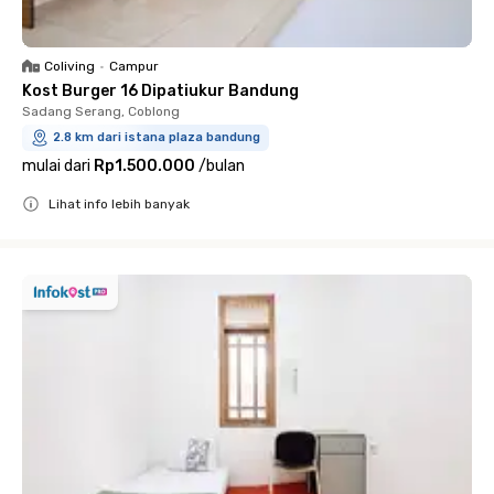
Coliving
•
Campur
Kost Burger 16 Dipatiukur Bandung
Sadang Serang, Coblong
2.8 km dari istana plaza bandung
mulai dari
Rp1.500.000
/
bulan
Lihat info lebih banyak
Close