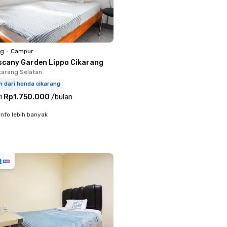
ng
•
Campur
scany Garden Lippo Cikarang
ikarang Selatan
 dari honda cikarang
i
Rp1.750.000
/
bulan
info lebih banyak