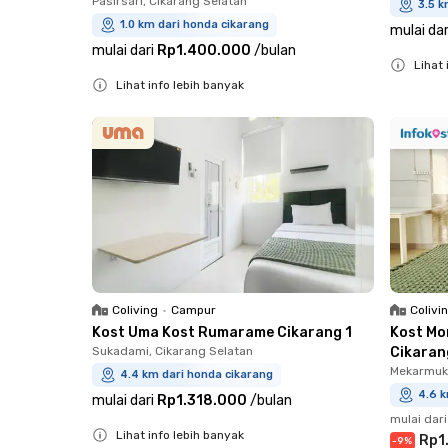
Pasirsari, Cikarang Selatan
3.5 k
1.0 km dari honda cikarang
mulai dar
mulai dari
Rp1.400.000
/
bulan
Lihat 
Lihat info lebih banyak
Close
Close
Coliving
•
Campur
Colivi
Kost Uma Kost Rumarame Cikarang 1
Kost Mo
Sukadami, Cikarang Selatan
Cikaran
Mekarmukt
4.4 km dari honda cikarang
4.6 k
mulai dari
Rp1.318.000
/
bulan
mulai dari
Lihat info lebih banyak
Rp1
-
9
%