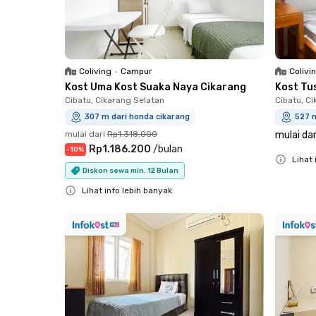
Coliving
•
Campur
Colivi
Kost Uma Kost Suaka Naya Cikarang
Kost Tu
Cibatu, Cikarang Selatan
Cibatu, C
307 m dari honda cikarang
527 m
mulai dari
Rp1.318.000
mulai dar
Rp1.186.200
/
bulan
-
10
%
Lihat 
Diskon sewa min. 12 Bulan
Close
Lihat info lebih banyak
Close