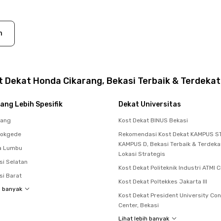
n
 Dekat Honda Cikarang, Bekasi Terbaik & Terdekat
ang Lebih Spesifik
Dekat Universitas
rang
Kost Dekat BINUS Bekasi
dokgede
Rekomendasi Kost Dekat KAMPUS ST
KAMPUS D, Bekasi Terbaik & Terdek
a Lumbu
Lokasi Strategis
si Selatan
Kost Dekat Politeknik Industri ATMI 
si Barat
Kost Dekat Poltekkes Jakarta III
h banyak
Kost Dekat President University Co
Center, Bekasi
Lihat lebih banyak