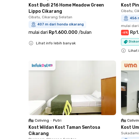
Kost Budi 216 Home Meadow Green
Kost Pi
Lippo Cikarang
Cibatu, C
Cibatu, Cikarang Selatan
456 
407 m dari honda cikarang
mulai dari
mulai dari
Rp1.600.000
/
bulan
Rp1
-
6
%
Diskon
Lihat info lebih banyak
Close
Lihat 
Close
Coliving
•
Putri
Colivi
Kost Wildan Kost Taman Sentosa
Kost Um
Cikarang
Sukadami,