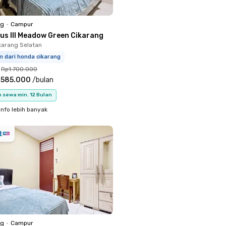
ng
•
Campur
nus III Meadow Green Cikarang
ikarang Selatan
 dari honda cikarang
Rp1.700.000
.585.000
/
bulan
 sewa min. 12 Bulan
info lebih banyak
ng
•
Campur