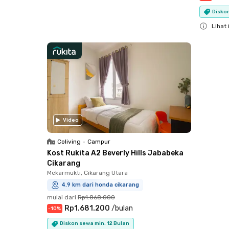
Close
Diskon
Lihat 
Close
Video
Coliving
•
Campur
Kost Rukita A2 Beverly Hills Jababeka
Cikarang
Mekarmukti, Cikarang Utara
4.9 km dari honda cikarang
mulai dari
Rp1.868.000
Rp1.681.200
/
bulan
-
10
%
Diskon sewa min. 12 Bulan