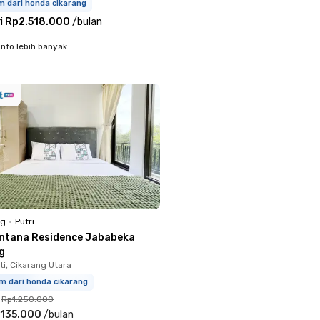
m dari honda cikarang
i
Rp2.518.000
/
bulan
info lebih banyak
ng
•
Putri
ntana Residence Jababeka
g
i, Cikarang Utara
m dari honda cikarang
Rp1.250.000
.135.000
/
bulan