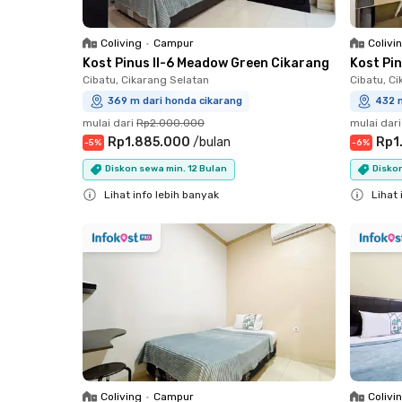
Coliving
•
Campur
Colivi
Kost Pinus II-6 Meadow Green Cikarang
Kost Pi
Cibatu, Cikarang Selatan
Cibatu, C
369 m dari honda cikarang
432 m
mulai dari
Rp2.000.000
mulai dari
Rp1.885.000
/
bulan
Rp1
-
5
%
-
6
%
Diskon sewa min. 12 Bulan
Diskon
Lihat info lebih banyak
Lihat 
Close
Close
Coliving
•
Campur
Colivi