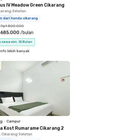
nus IV Meadow Green Cikarang
ikarang Selatan
m dari honda cikarang
Rp1.800.000
.685.000
/
bulan
 sewa min. 12 Bulan
info lebih banyak
ng
•
Campur
a Kost Rumarame Cikarang 2
 Cikarang Selatan