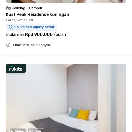
Coliving
•
Campur
Kost Peak Residence Kuningan
Karet, Setiabudi
1.6 km dari equity tower
mulai dari
Rp3.900.000
/
bulan
Lihat info lebih banyak
Close
Video
360