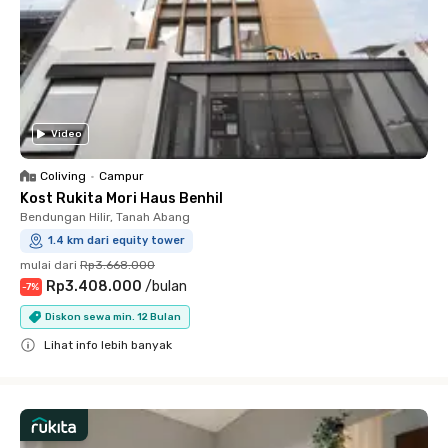
Video
Coliving
•
Campur
Kost Rukita Mori Haus Benhil
Bendungan Hilir, Tanah Abang
1.4 km dari equity tower
mulai dari
Rp3.668.000
Rp3.408.000
/
bulan
-
7
%
Diskon sewa min. 12 Bulan
Lihat info lebih banyak
Close