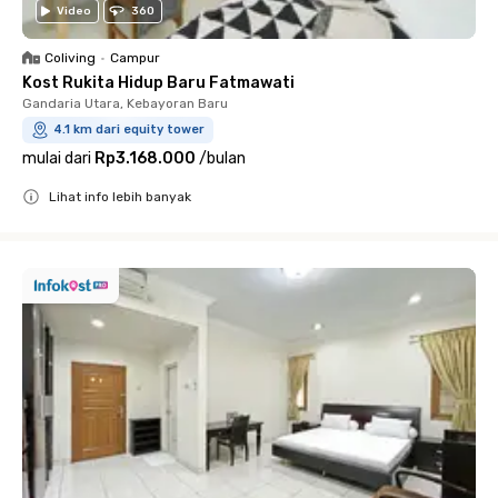
Video
360
Coliving
•
Campur
Kost Rukita Hidup Baru Fatmawati
Gandaria Utara, Kebayoran Baru
4.1 km dari equity tower
mulai dari
Rp3.168.000
/
bulan
Lihat info lebih banyak
Close