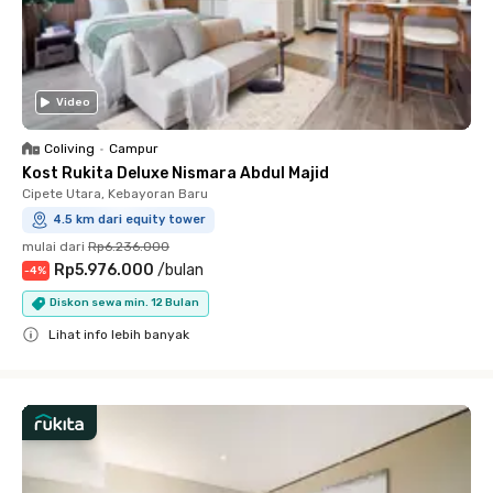
Video
Coliving
•
Campur
Kost Rukita Deluxe Nismara Abdul Majid
Cipete Utara, Kebayoran Baru
4.5 km dari equity tower
mulai dari
Rp6.236.000
Rp5.976.000
/
bulan
-
4
%
Diskon sewa min. 12 Bulan
Lihat info lebih banyak
Close