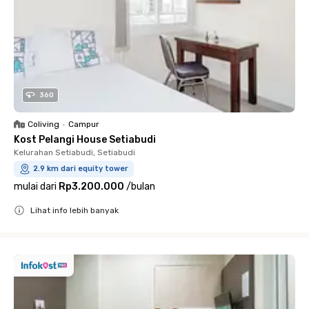
360
Coliving
•
Campur
Kost Pelangi House Setiabudi
Kelurahan Setiabudi, Setiabudi
2.9 km dari equity tower
mulai dari
Rp3.200.000
/
bulan
Lihat info lebih banyak
Close