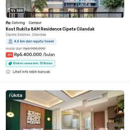
360
Coliving
•
Campur
Kost Rukita 8AM Residence Cipete Cilandak
Cipete Selatan, Cilandak
4.5 km dari equity tower
mulai dari
Rp5.900.000
Rp5.400.000
/
bulan
-
8
%
Diskon sewa min. 12 Bulan
Lihat info lebih banyak
Close