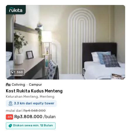
360
Coliving
•
Campur
Kost Rukita Kudus Menteng
Kelurahan Menteng, Menteng
3.3 km dari equity tower
mulai dari
Rp4.068.000
Rp3.808.000
/
bulan
-
6
%
Diskon sewa min. 12 Bulan