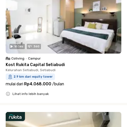
Video
360
Coliving
•
Campur
Kost Rukita Capital Setiabudi
Kelurahan Setiabudi, Setiabudi
2.9 km dari equity tower
mulai dari
Rp4.068.000
/
bulan
Lihat info lebih banyak
Close