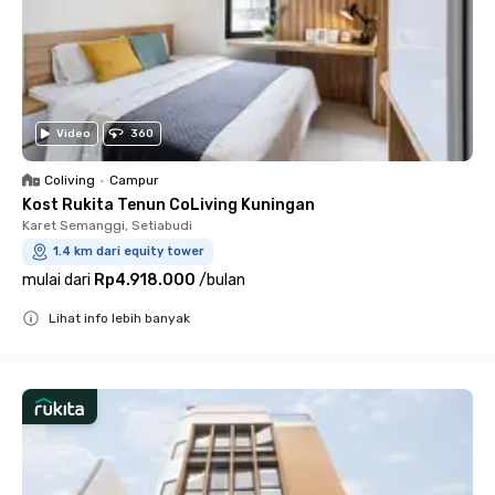
Video
360
Coliving
•
Campur
Kost Rukita Tenun CoLiving Kuningan
Karet Semanggi, Setiabudi
1.4 km dari equity tower
mulai dari
Rp4.918.000
/
bulan
Lihat info lebih banyak
Close