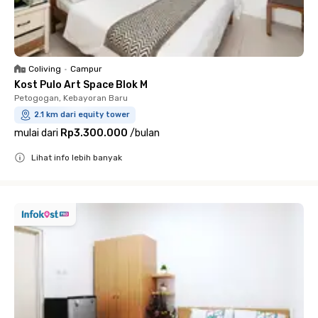
Coliving
•
Campur
Kost Pulo Art Space Blok M
Petogogan, Kebayoran Baru
2.1 km dari equity tower
mulai dari
Rp3.300.000
/
bulan
Lihat info lebih banyak
Close