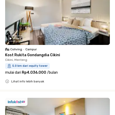
Video
Coliving
•
Campur
Kost Rukita Gondangdia Cikini
Cikini, Menteng
5.0 km dari equity tower
mulai dari
Rp4.036.000
/
bulan
Lihat info lebih banyak
Close