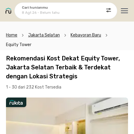
Cari hunianmu
8 Agt 26 - Belum tahu
Ope
Home
Jakarta Selatan
Kebayoran Baru
Equity Tower
Rekomendasi Kost Dekat Equity Tower,
Jakarta Selatan Terbaik & Terdekat
dengan Lokasi Strategis
1 - 30 dari 232 Kost
Tersedia