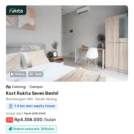
Video
360
Coliving
•
Campur
Kost Rukita Seven Benhil
Bendungan Hilir, Tanah Abang
1.4 km dari equity tower
mulai dari
Rp4.618.000
Rp4.358.000
/
bulan
-
5
%
Diskon sewa min. 12 Bulan