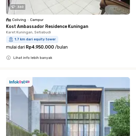
360
Coliving
•
Campur
Kost Ambassador Residence Kuningan
Karet Kuningan, Setiabudi
1.7 km dari equity tower
mulai dari
Rp4.950.000
/
bulan
Lihat info lebih banyak
Close