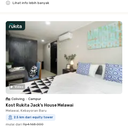
Lihat info lebih banyak
Close
Video
Coliving
•
Campur
Kost Rukita Jack's House Melawai
Melawai, Kebayoran Baru
2.5 km dari equity tower
mulai dari
Rp4.168.000