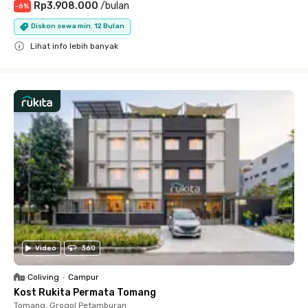
Rp3.908.000
/
bulan
-
6
%
Diskon sewa min. 12 Bulan
Lihat info lebih banyak
Close
Video
360
Coliving
•
Campur
Kost Rukita Permata Tomang
Tomang, Grogol Petamburan