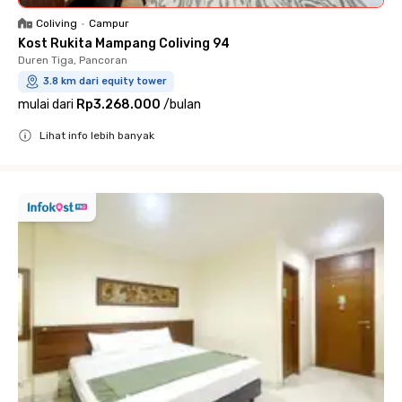
Coliving
•
Campur
Kost Rukita Mampang Coliving 94
Duren Tiga, Pancoran
3.8 km dari equity tower
mulai dari
Rp3.268.000
/
bulan
Lihat info lebih banyak
Close