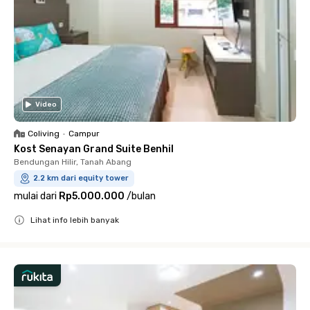
Video
Coliving
•
Campur
Kost Senayan Grand Suite Benhil
Bendungan Hilir, Tanah Abang
2.2 km dari equity tower
mulai dari
Rp5.000.000
/
bulan
Lihat info lebih banyak
Close