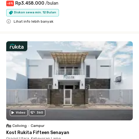
Rp3.458.000
/
bulan
-
6
%
Diskon sewa min. 12 Bulan
Lihat info lebih banyak
Close
Video
360
Coliving
•
Campur
Kost Rukita Fifteen Senayan
Grogol Utara, Kebayoran Lama