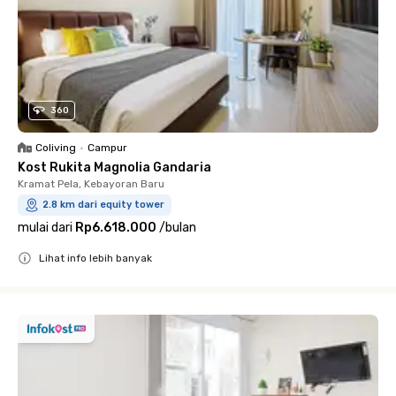
360
Coliving
•
Campur
Kost Rukita Magnolia Gandaria
Kramat Pela, Kebayoran Baru
2.8 km dari equity tower
mulai dari
Rp6.618.000
/
bulan
Lihat info lebih banyak
Close