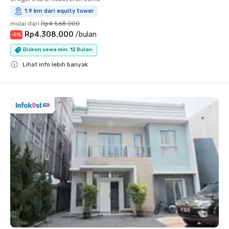
1.9 km dari equity tower
mulai dari
Rp4.568.000
Rp4.308.000
/
bulan
-
5
%
Diskon sewa min. 12 Bulan
Lihat info lebih banyak
Close