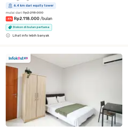
6.4 km dari equity tower
mulai dari
Rp2.218.000
Rp2.118.000
/
bulan
-
4
%
Diskon di bulan pertama
Lihat info lebih banyak
Close