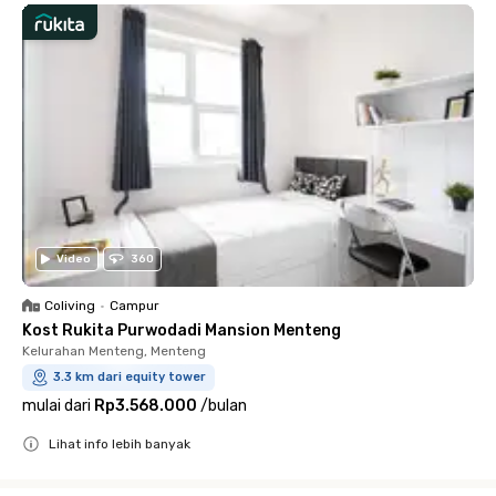
Video
360
Coliving
•
Campur
Kost Rukita Purwodadi Mansion Menteng
Kelurahan Menteng, Menteng
3.3 km dari equity tower
mulai dari
Rp3.568.000
/
bulan
Lihat info lebih banyak
Close