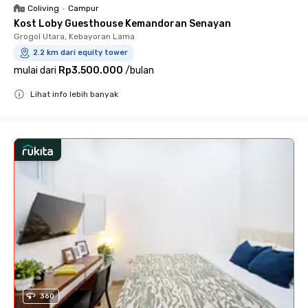
Coliving
•
Campur
Kost Loby Guesthouse Kemandoran Senayan
Grogol Utara, Kebayoran Lama
2.2 km dari equity tower
mulai dari
Rp3.500.000
/
bulan
Lihat info lebih banyak
Close
360