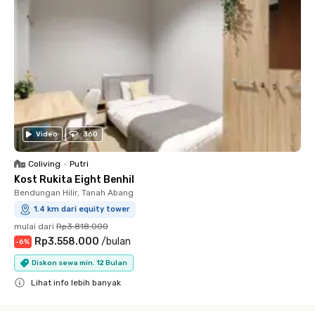
Video
360
Coliving
•
Putri
Kost Rukita Eight Benhil
Bendungan Hilir, Tanah Abang
1.4 km dari equity tower
mulai dari
Rp3.818.000
Rp3.558.000
/
bulan
-
6
%
Diskon sewa min. 12 Bulan
Lihat info lebih banyak
Close