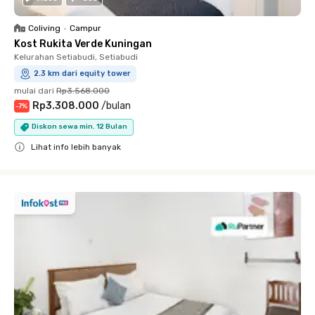
Coliving
•
Campur
Kost Rukita Verde Kuningan
Kelurahan Setiabudi, Setiabudi
2.3 km dari equity tower
mulai dari
Rp3.568.000
Rp3.308.000
/
bulan
-
7
%
Diskon sewa min. 12 Bulan
Lihat info lebih banyak
Close