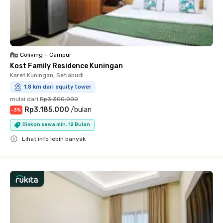
Coliving
•
Campur
Kost Family Residence Kuningan
Karet Kuningan, Setiabudi
1.8 km dari equity tower
mulai dari
Rp3.300.000
Rp3.185.000
/
bulan
-
3
%
Diskon sewa min. 12 Bulan
Lihat info lebih banyak
Close