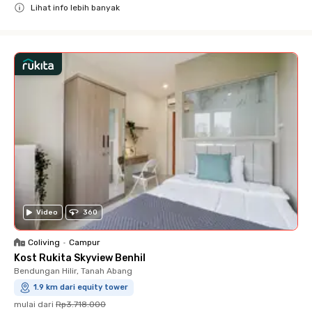
Lihat info lebih banyak
Close
Video
360
Coliving
•
Campur
Kost Rukita Skyview Benhil
Bendungan Hilir, Tanah Abang
1.9 km dari equity tower
mulai dari
Rp3.718.000