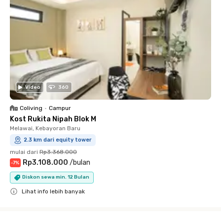
Video
360
Coliving
•
Campur
Kost Rukita Nipah Blok M
Melawai, Kebayoran Baru
2.3 km dari equity tower
mulai dari
Rp3.368.000
Rp3.108.000
/
bulan
-
7
%
Diskon sewa min. 12 Bulan
Lihat info lebih banyak
Close