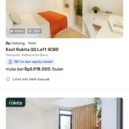
Video
360
Coliving
•
Putri
Kost Rukita QQ Loft SCBD
Senayan, Kebayoran Baru
387 m dari equity tower
mulai dari
Rp5.918.000
/
bulan
Lihat info lebih banyak
Close