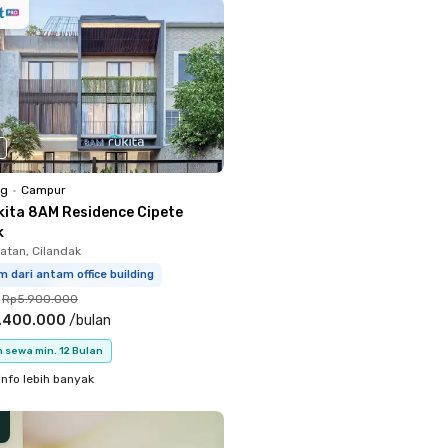
ng
•
Campur
kita 8AM Residence Cipete
k
atan, Cilandak
m dari antam office building
Rp5.900.000
.400.000
/
bulan
 sewa min. 12 Bulan
info lebih banyak