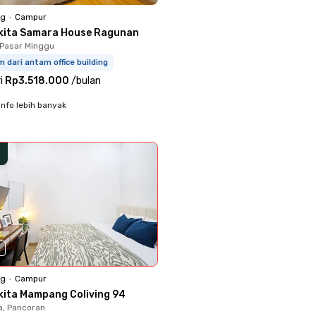
ng
•
Campur
kita Samara House Ragunan
Pasar Minggu
m dari antam office building
i
Rp3.518.000
/
bulan
info lebih banyak
0
ng
•
Campur
kita Mampang Coliving 94
a, Pancoran