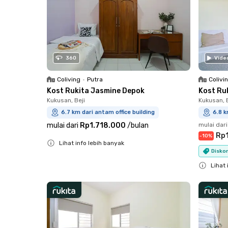
360
Vide
Coliving
•
Putra
Colivi
Kost Rukita Jasmine Depok
Kost Ru
Kukusan, Beji
Kukusan, B
6.7 km dari antam office building
6.8 k
mulai dari
Rp1.718.000
/
bulan
mulai dari
Rp
-
10
%
Lihat info lebih banyak
Diskon
Close
Lihat 
Close