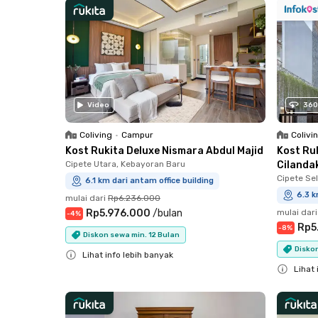
Video
360
Coliving
•
Campur
Colivi
Kost Rukita Deluxe Nismara Abdul Majid
Kost Ru
Cipete Utara, Kebayoran Baru
Cilanda
Cipete Sel
6.1 km dari antam office building
6.3 k
mulai dari
Rp6.236.000
Rp5.976.000
/
bulan
mulai dari
-
4
%
Rp5
-
8
%
Diskon sewa min. 12 Bulan
Diskon
Lihat info lebih banyak
Lihat 
Close
Close