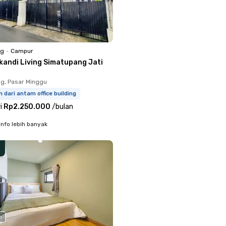
ng
•
Campur
ikandi Living Simatupang Jati
g, Pasar Minggu
m dari antam office building
i
Rp2.250.000
/
bulan
info lebih banyak
o