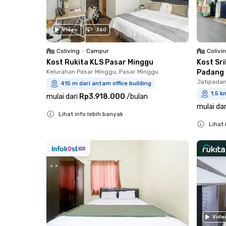
Video
360
Coliving
•
Campur
Colivi
Kost Rukita KLS Pasar Minggu
Kost Sr
Kelurahan Pasar Minggu, Pasar Minggu
Padang
Jatipadan
415 m dari antam office building
1.5 k
mulai dari
Rp3.918.000
/
bulan
mulai dar
Lihat info lebih banyak
Lihat 
Close
Close
Vide