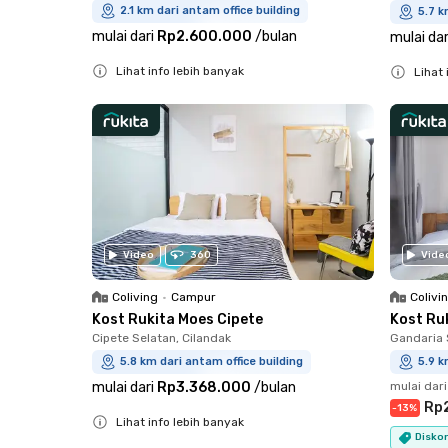
2.1 km dari antam office building
5.7 k
mulai dari
Rp2.600.000
/
bulan
mulai dar
Lihat info lebih banyak
Lihat 
Close
Close
Video
360
Vide
Coliving
•
Campur
Colivi
Kost Rukita Moes Cipete
Kost Ru
Cipete Selatan, Cilandak
Gandaria 
5.8 km dari antam office building
5.9 k
mulai dari
Rp3.368.000
/
bulan
mulai dari
Rp
-
13
%
Lihat info lebih banyak
Disko
Close