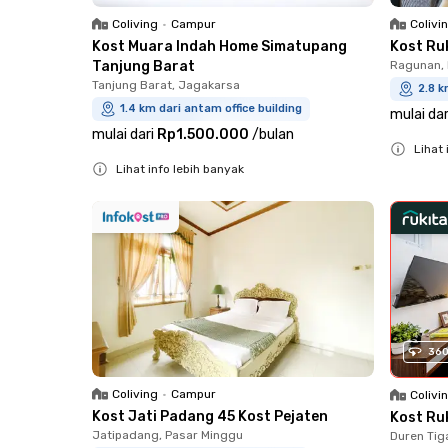
Coliving
•
Campur
Colivi
Kost Muara Indah Home Simatupang
Kost Ru
Tanjung Barat
Ragunan, 
Tanjung Barat, Jagakarsa
2.8 k
1.4 km dari antam office building
mulai dar
mulai dari
Rp1.500.000
/
bulan
Lihat 
Lihat info lebih banyak
Close
Close
36
Coliving
•
Campur
Colivi
Kost Jati Padang 45 Kost Pejaten
Kost Ru
Jatipadang, Pasar Minggu
Duren Tig