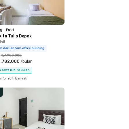
ng
•
Putri
kita Tulip Depok
eji
m dari antam office building
Rp1.980.000
1.782.000
/
bulan
 sewa min. 12 Bulan
info lebih banyak