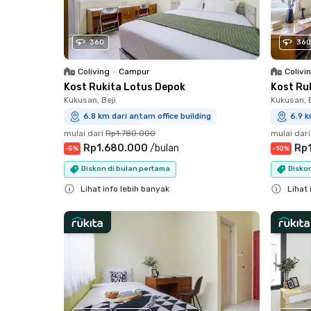
360
360
Coliving
•
Campur
Colivi
Kost Rukita Lotus Depok
Kost Ru
Kukusan, Beji
Kukusan, B
6.8 km dari antam office building
6.9 k
mulai dari
Rp1.780.000
mulai dari
Rp1.680.000
/
bulan
Rp
-
5
%
-
10
%
Diskon di bulan pertama
Diskon
Lihat info lebih banyak
Lihat 
Close
Close