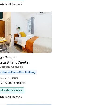
info lebih banyak
o
ng
•
Campur
kita Smart Cipete
Selatan, Cilandak
m dari antam office building
Rp3.018.000
.718.000
/
bulan
n di bulan pertama
info lebih banyak