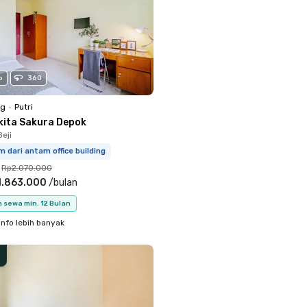
o
360
ng
•
Putri
kita Sakura Depok
eji
m dari antam office building
Rp2.070.000
1.863.000
/
bulan
 sewa min. 12 Bulan
info lebih banyak