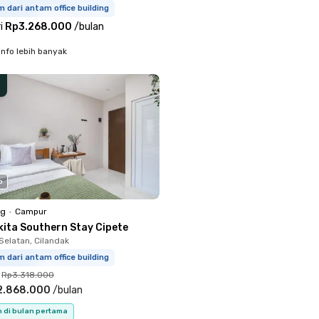
m dari antam office building
i
Rp3.268.000
/
bulan
info lebih banyak
o
ng
•
Campur
kita Southern Stay Cipete
Selatan, Cilandak
m dari antam office building
Rp3.318.000
2.868.000
/
bulan
n di bulan pertama