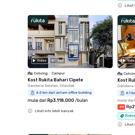
Lihat 
Close
Vide
Video
360
Coliving
•
Campur
Colivi
Kost Rukita Bahari Cipete
Kost Ru
Gandaria Selatan, Cilandak
Gandaria 
6.0 km dari antam office building
6.1 k
mulai dari
Rp3.118.000
/
bulan
mulai dari
Rp2
-
9
%
Lihat info lebih banyak
Disko
Close
Lihat 
Close