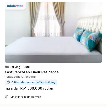
Coliving
•
Putri
Kost Pancoran Timur Residence
Pengadegan, Pancoran
6.0 km dari antam office building
mulai dari
Rp1.500.000
/
bulan
Lihat info lebih banyak
Close