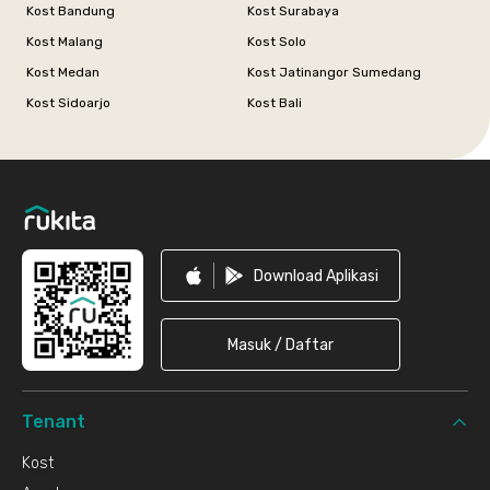
Kost Bandung
Kost Surabaya
Kost Malang
Kost Solo
Kost Medan
Kost Jatinangor Sumedang
Kost Sidoarjo
Kost Bali
Footer
Download Aplikasi
Masuk / Daftar
Tenant
Kost