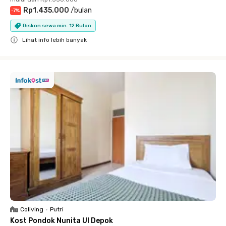
Rp1.435.000
/
bulan
-
7
%
Diskon sewa min. 12 Bulan
Lihat info lebih banyak
Close
Coliving
•
Putri
Kost Pondok Nunita UI Depok