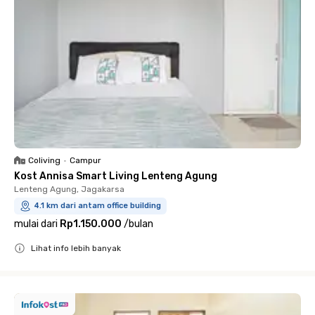
Coliving
•
Campur
Kost Annisa Smart Living Lenteng Agung
Lenteng Agung, Jagakarsa
4.1 km dari antam office building
mulai dari
Rp1.150.000
/
bulan
Lihat info lebih banyak
Close