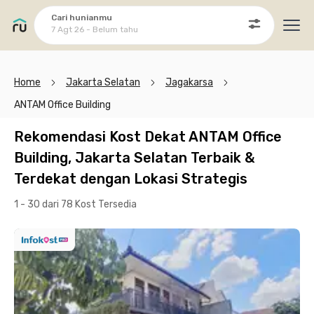
Cari hunianmu
7 Agt 26 - Belum tahu
Ope
Home
Jakarta Selatan
Jagakarsa
ANTAM Office Building
Rekomendasi Kost Dekat ANTAM Office
Building, Jakarta Selatan Terbaik &
Terdekat dengan Lokasi Strategis
1 - 30 dari 78 Kost
Tersedia