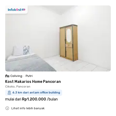
Coliving
•
Putri
Kost Makarios Home Pancoran
Cikoko, Pancoran
6.3 km dari antam office building
mulai dari
Rp1.200.000
/
bulan
Lihat info lebih banyak
Close