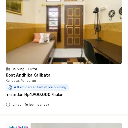
Coliving
•
Putra
Kost Andhika Kalibata
Kalibata, Pancoran
4.8 km dari antam office building
mulai dari
Rp1.900.000
/
bulan
Lihat info lebih banyak
Close