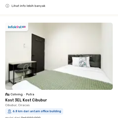
Lihat info lebih banyak
Close
Coliving
•
Putra
Kost 3EL Kost Cibubur
Cibubur, Ciracas
6.8 km dari antam office building
mulai dari
Rp1.550.000