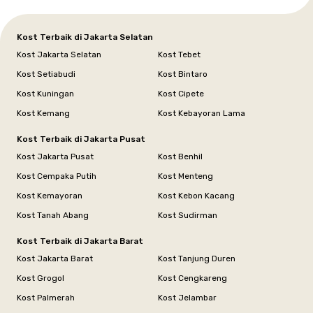
Kost Terbaik di Jakarta Selatan
Kost Jakarta Selatan
Kost Tebet
Kost Setiabudi
Kost Bintaro
Kost Kuningan
Kost Cipete
Kost Kemang
Kost Kebayoran Lama
Kost Terbaik di Jakarta Pusat
Kost Jakarta Pusat
Kost Benhil
Kost Cempaka Putih
Kost Menteng
Kost Kemayoran
Kost Kebon Kacang
Kost Tanah Abang
Kost Sudirman
Kost Terbaik di Jakarta Barat
Kost Jakarta Barat
Kost Tanjung Duren
Kost Grogol
Kost Cengkareng
Kost Palmerah
Kost Jelambar