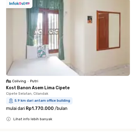
Coliving
•
Putri
Kost Banon Asem Lima Cipete
Cipete Selatan, Cilandak
5.9 km dari antam office building
mulai dari
Rp1.770.000
/
bulan
Lihat info lebih banyak
Close