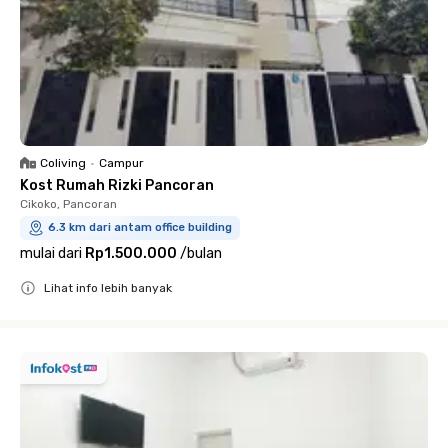
Coliving
•
Campur
Kost Rumah Rizki Pancoran
Cikoko, Pancoran
6.3 km dari antam office building
mulai dari
Rp1.500.000
/
bulan
Lihat info lebih banyak
Close