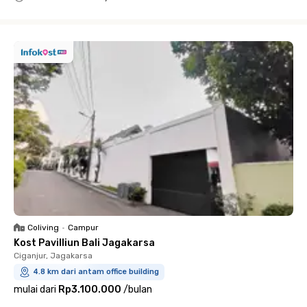
Close
Coliving
•
Campur
Kost Pavilliun Bali Jagakarsa
Ciganjur, Jagakarsa
4.8 km dari antam office building
mulai dari
Rp3.100.000
/
bulan