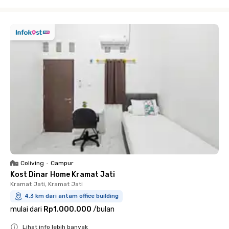
Close
Coliving
•
Campur
Kost Dinar Home Kramat Jati
Kramat Jati, Kramat Jati
4.3 km dari antam office building
mulai dari
Rp1.000.000
/
bulan
Lihat info lebih banyak