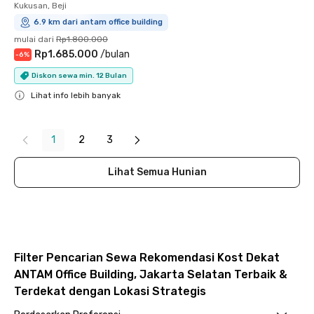
Kukusan, Beji
6.9 km dari antam office building
mulai dari
Rp1.800.000
Rp1.685.000
/
bulan
-
6
%
Diskon sewa min. 12 Bulan
Lihat info lebih banyak
Close
1
2
3
Lihat Semua Hunian
Filter Pencarian Sewa Rekomendasi Kost Dekat
ANTAM Office Building, Jakarta Selatan Terbaik &
Terdekat dengan Lokasi Strategis