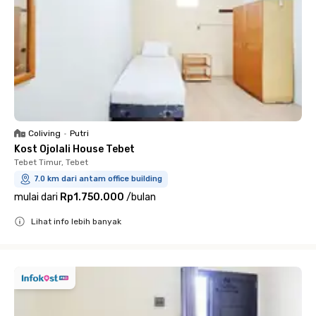
Coliving
•
Putri
Kost Ojolali House Tebet
Tebet Timur, Tebet
7.0 km dari antam office building
mulai dari
Rp1.750.000
/
bulan
Lihat info lebih banyak
Close